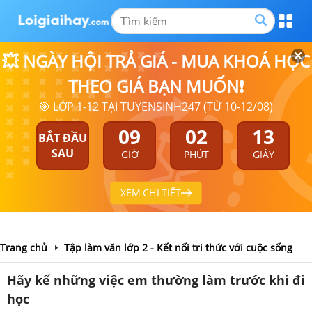
💥 NGÀY HỘI TRẢ GIÁ - MUA KHOÁ HỌC
THEO GIÁ BẠN MUỐN❗
🎯 LỚP 1-12 TẠI TUYENSINH247 (TỪ 10-12/08)
09
02
13
BẮT ĐẦU
SAU
GIỜ
PHÚT
GIÂY
XEM CHI TIẾT
Trang chủ
Tập làm văn lớp 2 - Kết nối tri thức với cuộc sống
Hãy kể những việc em thường làm trước khi đi
học