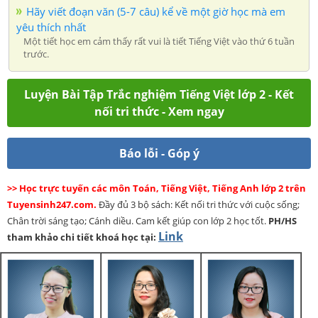
Hãy viết đoạn văn (5-7 câu) kể về một giờ học mà em
yêu thích nhất
Một tiết học em cảm thấy rất vui là tiết Tiếng Việt vào thứ 6 tuần
trước.
Luyện Bài Tập Trắc nghiệm Tiếng Việt lớp 2 - Kết
nối tri thức - Xem ngay
Báo lỗi - Góp ý
>> Học trực tuyến các môn Toán, Tiếng Việt, Tiếng Anh lớp 2 trên
Tuyensinh247.com.
Đầy đủ 3 bộ sách: Kết nối tri thức với cuộc sống;
Chân trời sáng tạo; Cánh diều. Cam kết giúp con lớp 2 học tốt.
PH/HS
Link
tham khảo chi tiết khoá học tại: