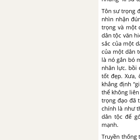
Viết bài tập làm văn số 2:
Tôn sư trọng đ
Nghị luận xã hội
nhìn nhận đún
trọng và một 
Viết bài tập làm văn số 3:
dân tộc văn hi
Nghị luận văn học
sắc của một d
của một dân t
NGHỊ LUẬN VĂN HỌC LỚP 12
là nó gắn bó m
Tuyên ngôn độc lập - Hồ Chí
nhân lực. bồi
Minh
tốt đẹp. Xưa, 
khẳng định “g
Tổng hợp các bài văn nghị luận
thể không liên
về tác phẩm Tuyên ngôn độc lập
trọng đạo đã 
chính là như t
Tổng hợp các cách mở bài, kết
dân tộc để g
bài cho tác phẩm Tuyên ngôn
mạnh.
độc lập
Truyền thống 
Tây Tiến - Quang Dũng