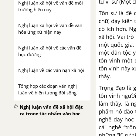
tự vi sư (Một c
Nghị luận xã hội về vấn đề môi
trường hiện nay
Tôn sư là đề c
chữ, dạy kiến 
Nghị luận xã hội về vấn đề văn
có ích hơn. Ng
hóa ứng xử hiện nay
xã hội. Vai tr
một quốc gia, 
Nghị luận xã hội về các vấn đề
một dân tộc y
học đường
tôn vinh một 
tôn vinh này x
Nghị luận về các vấn nạn xã hội
thầy.
Tổng hợp các đoạn văn nghị
Trọng đạo là g
luận về hiện tượng đời sống
tôn vinh người
làm thầy, là 
Nghị luận vấn đề xã hội đặt
phẩm nó đào tạ
ra trong tác phẩm văn học.
nghề dạy học 
Viết bài tập làm văn số 1:
cái nghề “trồ
Nghị luận xã hội
những “kĩ sư t