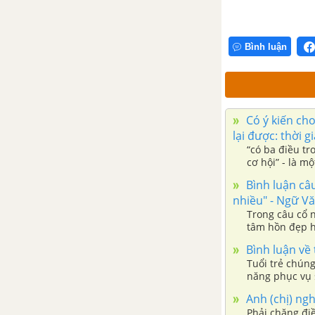
Tổng hợp các bài văn nghị luận
về tác phẩm Sóng
Bình luận
Tổng hợp các cách mở bài, kết
bài cho tác phẩm Sóng
Đàn ghita của Lorca - Thanh
Có ý kiến cho
Thảo
lại được: thời g
“có ba điều tr
cơ hội” - là m
Tổng hợp các bài văn nghị luận
về tác phẩm Đàn ghi ta của Lor-
Bình luận câ
ca
nhiều" - Ngữ V
Trong câu cổ 
tâm hồn đẹp h
Tổng hợp các cách mở bài, kết
bài cho tác phẩm Đàn ghi ta của
Bình luận về 
Lor-ca
Tuổi trẻ chúng
năng phục vụ 
Người lái đò sông Đà -
Anh (chị) ngh
Nguyễn Tuân
Phải chăng đi