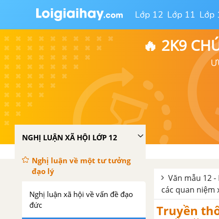
Lớp 12
Lớp 11
Lớp 
🔥 2K9 CH
Ư
NGHỊ LUẬN XÃ HỘI LỚP 12
Nghị luận về một tư tưởng
đạo lý
Văn mẫu 12 - 
các quan niệm 
Nghị luận xã hội về vấn đề đạo
đức
Truyền thố