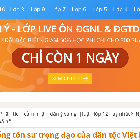
10
Lớp 9
Lớp 8
Lớp 7
Lớp 6
Lớp 5
Lớp 4
Lớ
Ú Ý - LỚP LIVE ÔN ĐGNL & ĐGT
U ĐÃI ĐẶC BIỆT - GIẢM 50% HỌC PHÍ CHỈ CHO 300 SU
CHỈ CÒN 1 NGÀY
XEM CHI TIẾT
Phân tích, cảm nhận, dàn ý và nghị luận lớp 12 hay nhất
N
xã hội
ng tôn sư trọng đạo của dân tộc Việt