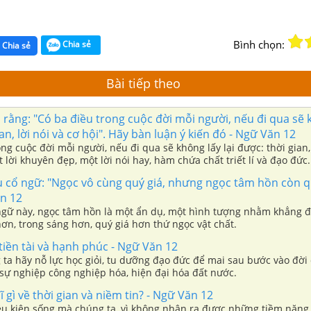
Bình chọn:
Chia sẻ
Chia sẻ
Bài tiếp theo
 rằng: "Có ba điều trong cuộc đời mỗi người, nếu đi qua sẽ 
ian, lời nói và cơ hội". Hãy bàn luận ý kiến đó - Ngữ Văn 12
ong cuộc đời mỗi người, nếu đi qua sẽ không lấy lại được: thời gian, 
ột lời khuyên đẹp, một lời nói hay, hàm chứa chất triết lí và đạo đức.
u cổ ngữ: "Ngọc vô cùng quý giá, nhưng ngọc tâm hồn còn q
ăn 12
ngữ này, ngọc tâm hồn là một ẩn dụ, một hình tượng nhằm khẳng đ
ơn, trong sáng hơn, quý giá hơn thứ ngọc vật chất.
tiền tài và hạnh phúc - Ngữ Văn 12
 ta hãy nỗ lực học giỏi, tu dưỡng đạo đức để mai sau bước vào đời
sự nghiệp công nghiệp hóa, hiện đại hóa đất nước.
ĩ gì về thời gian và niềm tin? - Ngữ Văn 12
ều kiện sống mà chúng ta, vì không nhận ra được những tiềm năng