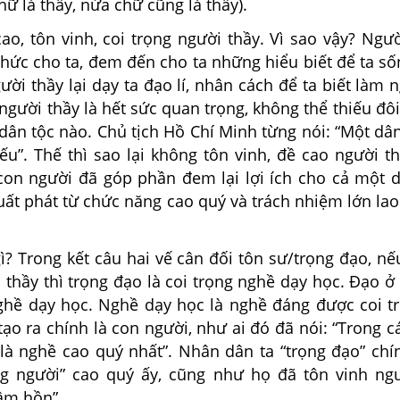
hữ là thầy, nửa chữ cũng là thầy).
ao, tôn vinh, coi trọng người thầy. Vì sao vậy? Ngư
thức cho ta, đem đến cho ta những hiểu biết để ta số
ười thầy lại dạy ta đạo lí, nhân cách để ta biết làm 
ò người thầy là hết sức quan trọng, không thể thiếu đôi
dân tộc nào. Chủ tịch Hồ Chí Minh từng nói: “Một dân
ếu”. Thế thì sao lại không tôn vinh, đề cao người t
con người đã góp phần đem lại lợi ích cho cả một d
uất phát từ chức năng cao quý và trách nhiệm lớn la
ì? Trong kết câu hai vế cân đối tôn sư/trọng đạo, nế
 thầy thì trọng đạo là coi trọng nghề dạy học. Đạo ở
nghề dạy học. Nghề dạy học là nghề đáng được coi tr
o ra chính là con người, như ai đó đã nói: “Trong c
là nghề cao quý nhất”. Nhân dân ta “trọng đạo” chín
ng người” cao quý ấy, cũng như họ đã tôn vinh ngư
âm hồn”.