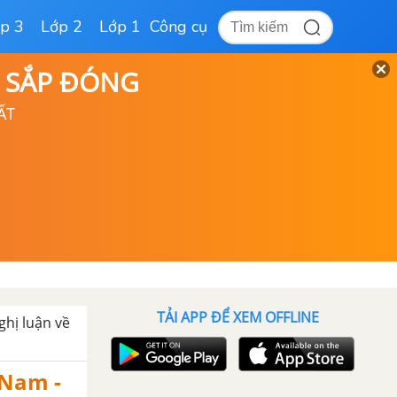
p 3
Lớp 2
Lớp 1
Công cụ
D SẮP ĐÓNG
ẤT
TẢI APP ĐỂ XEM OFFLINE
ghị luận về
 Nam -