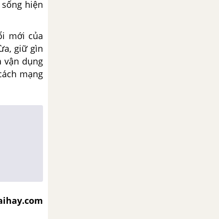
 sống hiện
ổi mới của
ừa, giữ gìn
à vận dụng
 cách mạng
iaihay.com