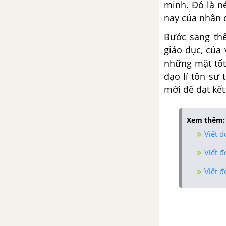
Tổng hợp các bài văn nghị luận
minh. Đó là n
về tác phẩm Đất nước - Nguyễn
nay của nhân 
Khoa Điềm
Bước sang thế
Tổng hợp các cách mở bài, kết
giáo dục, của 
bài cho tác phẩm Đất nước -
những mặt tốt
Nguyễn Khoa Điềm
đạo lí tôn sư
mới để đạt kết
Đất nước - Nguyễn Đình Thi
Tổng hợp các bài văn nghị luận
Xem thêm:
về tác phẩm Đất nước - Nguyễn
Viết đ
Đình Thi
Viết đ
Tổng hợp các cách mở bài, kết
Viết đ
bài cho tác phẩm Đất nước -
Nguyễn Đình Thi
Sóng - Xuân Quỳnh