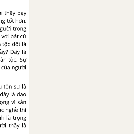
ời thầy dạy
ng tốt hơn,
người trong
 với bất cứ
 tộc dốt là
hầy? Đây là
ân tộc. Sự
o của người
u tôn sư là
 đây là đạo
ọng vì sản
ác nghề thì
h là trọng
ời thầy là