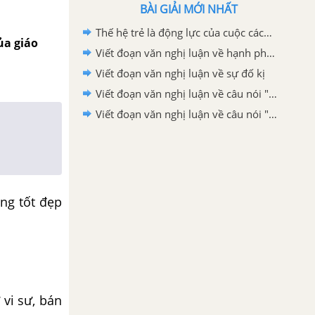
BÀI GIẢI MỚI NHẤT
Thế hệ trẻ là động lực của cuộc cách mạng công nghệ 4.0 nơi trí nhân tạo tự động hoá và dữ liệu lớn đóng vai trò cốt lõi lớp 12
ủa giáo
Viết đoạn văn nghị luận về hạnh phúc
Viết đoạn văn nghị luận về sự đố kị
Viết đoạn văn nghị luận về câu nói "Nơi nào có ý chí, nơi đó có con đường"
Viết đoạn văn nghị luận về câu nói "Có những người không dám bước đi vì sợ gãy chân, nhưng sợ gãy chân mà không dám bước đi thì khác nào chân đã gãy"
ống tốt đẹp
vi sư, bán