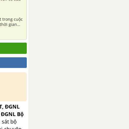
t trong cuộc
thời gian
được trao
T, ĐGNL
, ĐGNL Bộ
 sát bộ