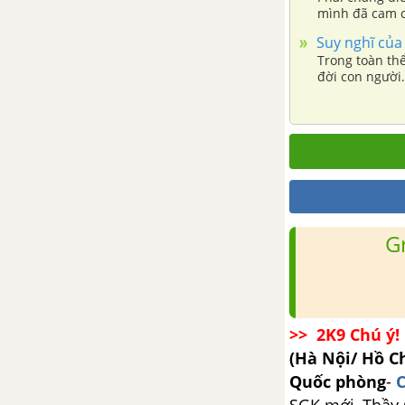
mình đã cam ch
Tổng hợp các bài văn nghị luận
Suy nghĩ của 
về tác phẩm Người lái đò Sông
Trong toàn thể
Đà
đời con người.
luôn được gọi 
tặng nhưng khô
Tổng hợp các cách mở bài, kết
bài cho tác phẩm Người lái đò
Sông Đà
Ai đã đặt tên cho dòng sông -
Hoàng Phủ Ngọc Tường
G
Tổng hợp các bài văn nghị luận
về tác phẩm Ai đã đặt tên cho
dòng sông?
>> 2K9 Chú ý! 
Tổng hợp các cách mở bài, kết
(Hà Nội/ Hồ C
bài cho tác phẩm Ai đã đặt tên
Quốc phòng
-
C
cho dòng sông?