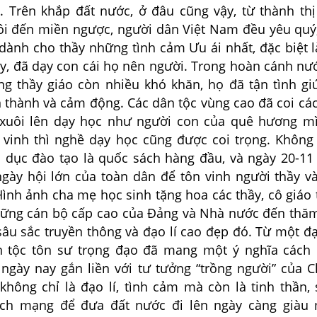
. Trên khắp đất nước, ở đâu cũng vậy, từ thành th
ôi đến miền ngược, người dân Việt Nam đều yêu quý,
dành cho thầy những tình cảm Ưu ái nhất, đặc biệt l
ầy, đã dạy con cái họ nên người. Trong hoàn cánh nư
ng thầy giáo còn nhiều khó khăn, họ đã tận tình gi
 thành và cảm động. Các dân tộc vùng cao đã coi các
 xuôi lên dạy học như người con của quê hương m
 vinh thì nghề dạy học cũng được coi trọng. Không
 dục đào tạo là quốc sách hàng đầu, và ngày 20-1
ngày hội lớn của toàn dân để tôn vinh người thầy v
Hình ảnh cha mẹ học sinh tặng hoa các thầy, cô giáo
hững cán bộ cấp cao của Đảng và Nhà nước đến thăm
sâu sắc truyền thông và đạo lí cao đẹp đó. Từ một đạ
n tộc tôn sư trọng đạo đã mang một ý nghĩa các
i ngày nay gắn liền với tư tưởng “trồng người” của 
không chỉ là đạo lí, tình cảm mà còn là tinh thần,
ch mạng để đưa đất nước đi lên ngày càng giàu 