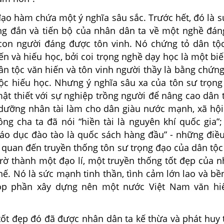
ạo hàm chứa một ý nghĩa sâu sắc. Trước hết, đó là s
g đắn và tiến bộ của nhân dân ta về một nghề đán
con người đáng được tôn vinh. Nó chứng tỏ dân tộc
ến và hiếu học, bởi coi trọng nghề dạy học là một bi
ân tộc văn hiến và tôn vinh người thầy là bằng chứn
ộc hiếu học. Nhưng ý nghĩa sâu xa của tôn sư trọng
ật thiết với sự nghiệp trồng người để nâng cao dân t
 dưỡng nhân tài làm cho dân giàu nước mạnh, xã hội 
ông cha ta đã nói “hiền tài là nguyên khí quốc gia”; 
iáo dục đào tào là quốc sách hàng đầu” - những điề
 quan đến truyền thống tôn sư trọng đạo của dân tộc
trờ thành một đạo lí, một truyền thống tốt đẹp của 
hế. Nó là sức mạnh tinh thần, tình cảm lớn lao và b
óp phần xây dựng nên một nước Việt Nam văn hiế
tốt đẹp đó đã được nhân dân ta kế thừa và phát huy 