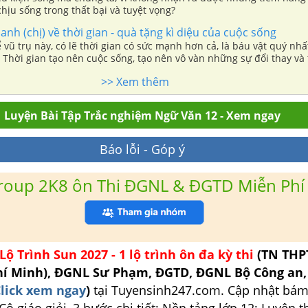
ịu sống trong thất bại và tuyệt vọng?
anh (chị) về thời gian - quà tặng kì diệu của cuộc sống
 vũ trụ này, có lẽ thời gian có sức mạnh hơn cả, là báu vật quý nhấ
 Thời gian tạo nên cuộc sống, tạo nên vô vàn những sự đổi thay và 
là quà tặng kì diệu của cuộc sống. Đây là món quà to lớn, ai cũng 
>> Xem thêm
ng phải ai cũng biết gìn giữ, dang đôi tay đón nhận
Luyện Bài Tập Trắc nghiệm Ngữ Văn 12 - Xem ngay
Báo lỗi - Góp ý
roup 2K8 ôn Thi ĐGNL & ĐGTD Miễn Phí
Lộ Trình Sun 2027 - 1 lộ trình ôn đa kỳ thi
(TN THP
hí Minh), ĐGNL Sư Phạm, ĐGTD, ĐGNL Bộ Công an
lick xem ngay
)
tại Tuyensinh247.com.
Cập nhật bám