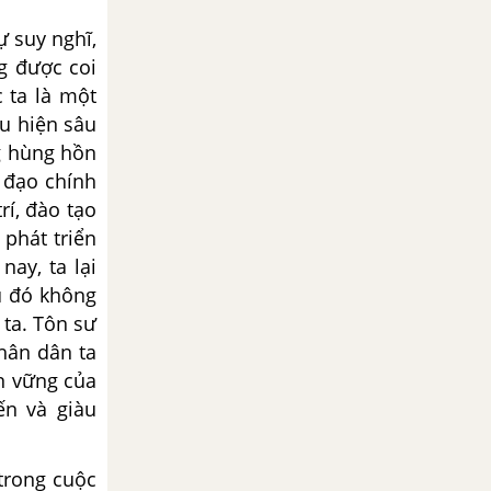
ự suy nghĩ,
g được coi
 ta là một
ếu hiện sâu
g hùng hồn
 đạo chính
rí, đào tạo
phát triển
nay, ta lại
u đó không
 ta. Tôn sư
nhân dân ta
ền vững của
n và giàu
trong cuộc