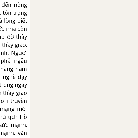
ị đến nông
 tôn trọng
à lòng biết
ớc nhà còn
úp đờ thầy
 thầy giáo,
ình. Người
 phải ngẫu
1 hằng năm
à nghề dạy
 trong ngày
 thầy giáo
o lí truyền
h mạng mới
Chú tịch Hồ
 sức mạnh,
mạnh, văn