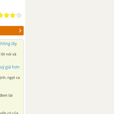
không lấy
lời nói và
uý giá hơn
ịnh, ngợi ca
 đem tài
 vốn có của