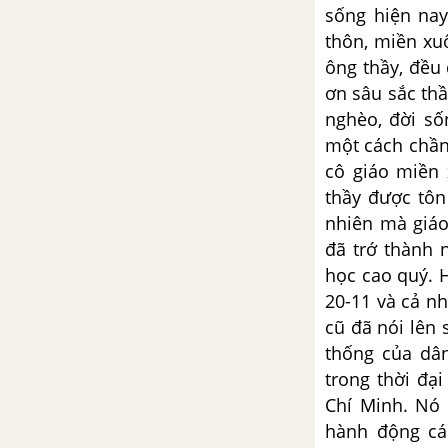
sống hiện nay
thôn, miền xu
Tổng hợp các bài văn nghị luận
ông thầy, đều 
về tác phẩm Tây Tiến
ơn sâu sắc th
nghèo, đời số
Tổng hợp các cách mở bài, kết
bài cho tác phẩm Tây Tiến
một cách chần
cô giáo miền
Việt Bắc - Tố Hữu
thầy được tôn
nhiên mà giáo
Tổng hợp các bài văn nghị luận
đã trớ thành 
về tác phẩm Việt Bắc
học cao quý. 
20-11 và cả n
Tổng hợp các cách mở bài, kết
cũ đã nói lên 
bài cho tác phẩm Việt Bắc
thống của dâ
trong thời đạ
Đất nước - Nguyễn Khoa
Điềm
Chí Minh. Nó 
hành động cá