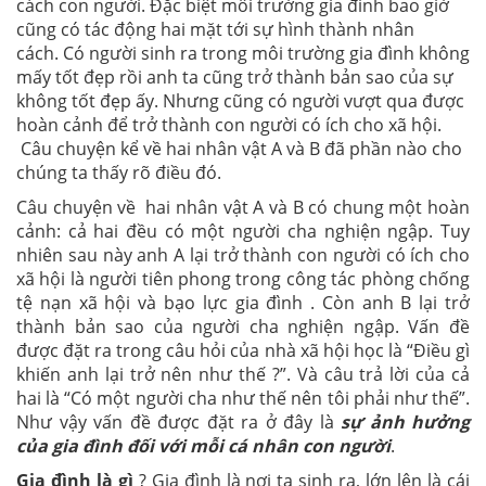
cách con người. Đặc biệt môi trường gia đình bao giờ
cũng có tác động hai mặt tới sự hình thành nhân
cách. Có người sinh ra trong môi trường gia đình không
mấy tốt đẹp rồi anh ta cũng trở thành bản sao của sự
không tốt đẹp ấy. Nhưng cũng có người vượt qua được
hoàn cảnh để trở thành con người có ích cho xã hội.
Câu chuyện kể về hai nhân vật A và B đã phần nào cho
chúng ta thấy rõ điều đó.
Câu chuyện về hai nhân vật A và B có chung một hoàn
cảnh: cả hai đều có một người cha nghiện ngập. Tuy
nhiên sau này anh A lại trở thành con người có ích cho
xã hội là người tiên phong trong công tác phòng chống
tệ nạn xã hội và bạo lực gia đình . Còn anh B lại trở
thành bản sao của người cha nghiện ngập. Vấn đề
được đặt ra trong câu hỏi của nhà xã hội học là “Điều gì
khiến anh lại trở nên như thế ?”. Và câu trả lời của cả
hai là “Có một người cha như thế nên tôi phải như thế”.
Như vậy vấn đề được đặt ra ở đây là
sự ảnh hưởng
của gia đình đối với mỗi cá nhân con người
.
Gia đình là gì
? Gia đình là nơi ta sinh ra, lớn lên là cái