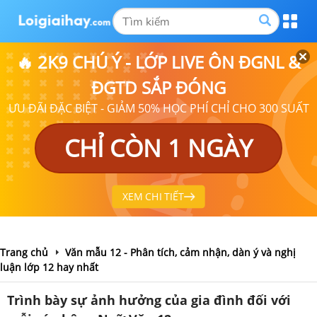
🔥 2K9 CHÚ Ý - LỚP LIVE ÔN ĐGNL &
ĐGTD SẮP ĐÓNG
ƯU ĐÃI ĐẶC BIỆT - GIẢM 50% HỌC PHÍ CHỈ CHO 300 SUẤT
CHỈ CÒN 1 NGÀY
XEM CHI TIẾT
Trang chủ
Văn mẫu 12 - Phân tích, cảm nhận, dàn ý và nghị
luận lớp 12 hay nhất
Trình bày sự ảnh hưởng của gia đình đối với