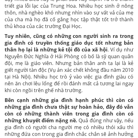
triết gia lỗi lạc của Trung Hoa. Nhiều học sinh ở nông
thôn, nhà nghèo khó nhưng nhìn vào sự vất vả của mẹ
của cha mà họ đã cố gắng học tập thật tốt trở thành
thủ khoa của các trường Đại Học.
Tuy nhiên, cũng có những con người sinh ra trong
gia đình có truyền thống giáo dục tốt nhưng bản
thân họ lại là những kẻ tội đồ của xã hội
. Ví dụ như
Nguyễn Đức Nghĩa ở Hải Phòng có bố là sỹ quan quân
đội, mẹ là giáo viên. Nhưng bản thân anh ta lại là kẻ
giết người tàn độc (Vụ án xác chết không đầu năm 2010
tại Hà Nội). Nhiều học trò ỷ vào việc gia đình giàu có
nên ăn chơi lêu lổng để rồi đánh mất cả tương lai ngay
khi còn ngồi trên ghế nhà trường.
Bên cạnh những gia đình hạnh phúc thì còn có
những gia đình chưa thật sự hoàn hảo, đây đó vẫn
còn có những thành viên trong gia đình còn có
những khuyết điểm nặng nề.
Quả đúng như vậy,
nếu
gia đình có người cha người mẹ có nhiều thói xấu thì
những đứa con trong gia đình chắc chắn sẽ ảnh hưởng