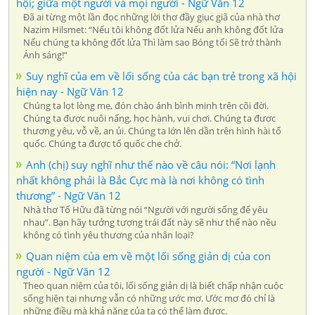
hội; giữa một người và mọi người - Ngữ Văn 12
Đã ai từng một lần đọc những lời thơ đầy giục giã của nhà thơ
Nazim Hilsmet: “Nếu tôi không đốt lửa Nếu anh không đốt lửa
Nếu chúng ta không đốt lửa Thì làm sao Bóng tối Sẽ trở thành
Ánh sáng!”
Suy nghĩ của em về lối sống của các bạn trẻ trong xã hội
hiện nay - Ngữ Văn 12
Chúng ta lọt lòng mẹ, đón chào ánh bình minh trên cõi đời.
Chúng ta được nuôi nấng, học hành, vui chơi. Chúng ta được
thương yêu, vỗ về, an ủi. Chúng ta lớn lên dần trên hình hài tổ
quốc. Chúng ta được tổ quốc che chở.
Anh (chị) suy nghĩ như thế nào về câu nói: “Nơi lạnh
nhất không phải là Bắc Cực mà là nơi không có tình
thương” - Ngữ Văn 12
Nhà thơ Tố Hữu đã từng nói “Người với người sống để yêu
nhau”. Bạn hãy tưởng tượng trái đất này sẽ như thế nào nều
không có tình yêu thương của nhân loại?
Quan niệm của em về một lối sống giản dị của con
người - Ngữ Văn 12
Theo quan niệm của tôi, lối sống giản dị là biết chấp nhận cuộc
sống hiện tại nhưng vẫn có những ước mơ. Ước mơ đó chỉ là
những điều mà khả năng của ta có thể làm được.