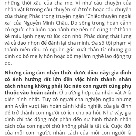
những thói xấu của cha mẹ. Ví như câu chuyện của
nhân vật B trong câu chuyện kể ở trên hoặc câu chuyện
của thằng Phác trong truyện ngắn “Chiếc thuyền ngoài
xa” của Nguyễn Minh Châu. Do sống trong hoàn cảnh
có người cha luôn bạo hành mẹ nên nó cũng trở thành
kẻ máu lạnh ngay từ lúc còn nhỏ. Phác dùng thắt lưng
và cả dao nhọn để đánh lại cha mình. Đa số tội phạm vị
thành niên đều có nguồn gốc xuất thân từ những gia
đình có bố mẹ ly hôn hoặc bố mẹ làm nghề lao động tự
do.
Nhưng cũng cần nhận thức được điều này: gia đình
có ảnh hưởng rất lớn đến việc hình thành nhân
cách nhưng không phải lúc nào con người cũng phụ
thuộc vào hoàn cảnh.
Ở trường hợp của nhân vật A là
điển hình nhất. Tuy có người cha nghiện ngập nhưng
anh A vẫn vượt lên hoàn cảnh khắc nghiệt của gia đình
để trở thành con người có ích cho xã hội. Như vậy, gia
đình chỉ tác động một phần đến sự hình thành nhân
cách của con người chứ không phải là tất cả. Cuộc đời
của mỗi con người, nhân cách của mỗi con người là