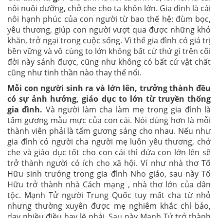
nôi nuôi dưỡng, chở che cho ta khôn lớn. Gia đình là cái
nôi hạnh phúc của con người từ bao thế hệ: đùm bọc,
yêu thương, giúp con người vượt qua được những khó
khăn, trở ngại trong cuộc sống. Vì thế gia đình có giá trị
bền vững và vô cùng to lớn không bất cứ thứ gì trên cõi
đời này sánh được, cũng như không có bất cứ vật chất
cũng như tinh thần nào thay thế nổi.
Mỗi con người sinh ra và lớn lên, trưởng thành đều
có sự ảnh hưởng, giáo dục to lớn từ truyền thống
gia đình
.
Và người làm cha làm mẹ trong gia đình là
tấm gương mẫu mực của con cái. Nói đúng hơn là mỗi
thành viên phải là tấm gương sáng cho nhau. Nếu như
gia đình có người cha người mẹ luôn yêu thương, chở
che và giáo dục tốt cho con cái thì đứa con lớn lên sẽ
trở thành người có ích cho xã hội. Ví như nhà thơ Tố
Hữu sinh trưởng trong gia đình Nho giáo, sau này Tố
Hữu trở thành nhà Cách mạng , nhà thơ lớn của dân
tộc. Mạnh Tử người Trung Quốc tuy mất cha từ nhỏ
nhưng thường xuyên được mẹ nghiêm khắc chỉ bảo,
dạy nhiều điều hay lẽ phải. Sau này Mạnh Tử trở thành