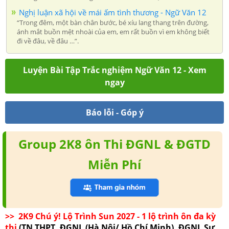
Nghị luận xã hội về mái ấm tình thương - Ngữ Văn 12
“Trong đêm, một bàn chân bước, bé xíu lang thang trên đường,
ánh mắt buồn mệt nhoài của em, em rất buồn vì em không biết
đi về đâu, về đâu …”.
Luyện Bài Tập Trắc nghiệm Ngữ Văn 12 - Xem
ngay
Báo lỗi - Góp ý
Group 2K8 ôn Thi ĐGNL & ĐGTD
Miễn Phí
>> 2K9 Chú ý! Lộ Trình Sun 2027 - 1 lộ trình ôn đa kỳ
thi
(TN THPT, ĐGNL (Hà Nội/ Hồ Chí Minh), ĐGNL Sư