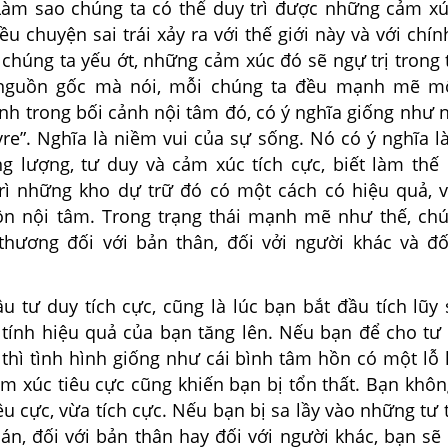
àm sao chúng ta có thể duy trì được những cảm xúc
ều chuyện sai trái xảy ra với thế giới này và với chí
 chúng ta yếu ớt, những cảm xúc đó sẽ ngự trị trong
 nguồn gốc mà nói, mỗi chúng ta đều mạnh mẽ mộ
nh trong bối cảnh nội tâm đó, có ý nghĩa giống như 
ivre”. Nghĩa là niềm vui của sự sống. Nó có ý nghĩa l
g lượng, tư duy và cảm xúc tích cực, biết làm thế
rì những kho dự trữ đó có một cách có hiệu quả, 
n nội tâm. Trong trạng thái mạnh mẽ như thế, ch
thương đối với bản thân, đối vởi người khác và đố
ầu tư duy tích cực, cũng là lúc bạn bắt đầu tích lũ
à tính hiệu quả của bạn tăng lên. Nếu bạn để cho tư
, thì tình hình giống như cái bình tâm hồn có một l
ảm xúc tiêu cực cũng khiến bạn bị tổn thất. Bạn khô
êu cực, vừa tích cực. Nếu bạn bị sa lầy vào những tư
n, đối với bản thân hay đối với người khác, bạn sẽ 