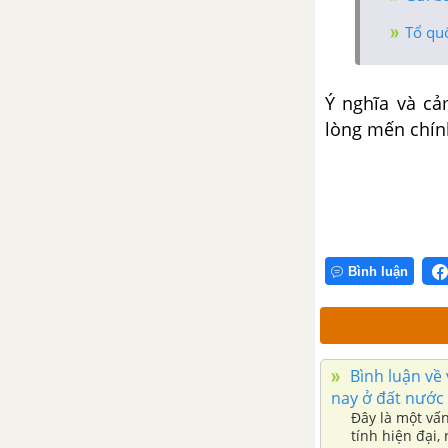
Tổ qu
Tổng hợp các cách mở bài, kết
bài cho tác phẩm Sóng
Ý nghĩa và cả
Đàn ghita của Lorca - Thanh
lòng mến chín
Thảo
Tổng hợp các bài văn nghị luận
về tác phẩm Đàn ghi ta của Lor-
ca
Bình luận
Tổng hợp các cách mở bài, kết
bài cho tác phẩm Đàn ghi ta của
Lor-ca
Người lái đò sông Đà -
Bình luận về 
Nguyễn Tuân
nay ở đất nước 
Đây là một vấ
tính hiện đại,
Tổng hợp các bài văn nghị luận