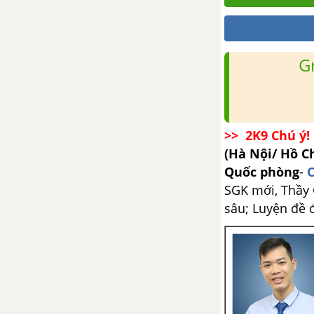
Tổng hợp các bài văn nghị luận
về tác phẩm Vợ chồng A Phủ
G
Tổng hợp các cách mở bài, kết
bài cho tác phẩm Vợ chồng A
Phủ
>> 2K9 Chú ý! 
Vợ nhặt - Kim Lân
(Hà Nội/ Hồ C
Quốc phòng
-
C
Tổng hợp các bài văn nghị luận
về tác phẩm Vợ nhặt
SGK mới, Thầy C
sâu; Luyện đề 
Tổng hợp các cách mở bài, kết
bài cho tác phẩm Vợ nhặt
Rừng xà nu - Nguyễn Trung
Thành