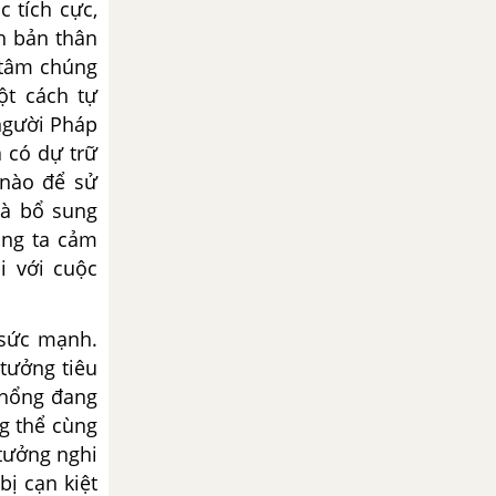
 tích cực,
nh bản thân
 tâm chúng
t cách tự
người Pháp
à có dự trữ
 nào để sử
và bổ sung
úng ta cảm
i với cuộc
y sức mạnh.
 tưởng tiêu
ỗ hổng đang
ng thể cùng
 tưởng nghi
bị cạn kiệt