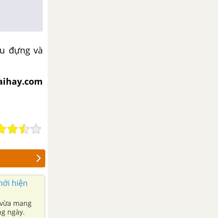
ịu đựng và
iaihay.com
mới hiện
g vừa mang
ng ngày.