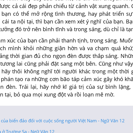
được cả cái đẹp phản chiếu từ cảnh vật xung quanh. 
i bạn có thể mở rộng tình thương, hay phát triển s
i cái ta nội tại, thì bạn cần xem xét ý nghĩ của bạn. B
ưởng đó trở nên bình tĩnh và trong sáng, dù chỉ là tạ
ảm xúc của bạn cần phải thanh tịnh, trong sáng. Muố
ách mình khỏi những giận hờn và va chạm quá khứ, 
ảng thời gian đủ cho ngọn đèn được thắp sáng. Nhữn
ương lai cũng phải đặt sang một bên. Cũng như vậy
 hãy thôi không nghĩ tới người khác trong một thời g
ê phán tạo ra những cơn bão táp cảm xúc gây khó khă
 đèn. Trái lại, hãy nhớ kĩ giá trị của sự bình lặng,
 tại, bỏ qua mọi xung đột và rồi loạn mê mờ.
ị của biển đảo đối với cuộc sống người Việt Nam - Ngữ Văn 12
a ở Trường Sa - Ngữ Văn 12