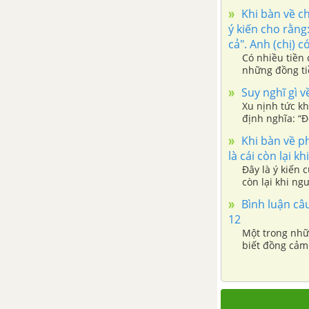
về tác phẩm Người lái đò Sông
Khi bàn về ch
Đà
ý kiến cho rằng
cả". Anh (chị) 
Có nhiều tiền
Tổng hợp các cách mở bài, kết
những đồng ti
bài cho tác phẩm Người lái đò
tiền ấy một c
Sông Đà
Suy nghĩ gì v
Xu nịnh tức kh
định nghĩa: “Đ
Ai đã đặt tên cho dòng sông -
hợm hĩnh”. Kẻ
Hoàng Phủ Ngọc Tường
Khi bàn về ph
là cái còn lại k
Tổng hợp các bài văn nghị luận
Đây là ý kiến 
còn lại khi ng
về tác phẩm Ai đã đặt tên cho
dòng sông?
Bình luận câu
12
Một trong nhữ
Tổng hợp các cách mở bài, kết
biết đồng cảm 
bài cho tác phẩm Ai đã đặt tên
cho dòng sông?
Vợ chồng A Phủ - Tô Hoài