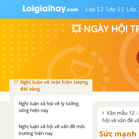
Lớp 12
Lớp 11
Lớp 
Nghị luận xã hội về hành động
và cách ứng xử
💥 NGÀY HỘI T
Nghị luận xã hội về lý tưởng
sống
Tổng hợp các đoạn văn nghị
luận về tư tưởng đạo lý
Nghị luận về một hiện tượng
đời sống
Nghị luận xã hội về lý tưởng
sống hiện nay
Văn mẫu 12 - 
hội về vấn đề v
Nghị luận xã hội về vấn đề môi
Sức mạnh n
trường hiện nay