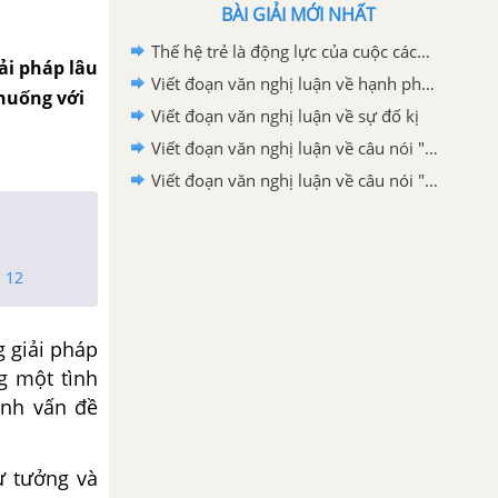
BÀI GIẢI MỚI NHẤT
Thế hệ trẻ là động lực của cuộc cách mạng công nghệ 4.0 nơi trí nhân tạo tự động hoá và dữ liệu lớn đóng vai trò cốt lõi lớp 12
ải pháp lâu
Viết đoạn văn nghị luận về hạnh phúc
 huống với
Viết đoạn văn nghị luận về sự đố kị
Viết đoạn văn nghị luận về câu nói "Nơi nào có ý chí, nơi đó có con đường"
Viết đoạn văn nghị luận về câu nói "Có những người không dám bước đi vì sợ gãy chân, nhưng sợ gãy chân mà không dám bước đi thì khác nào chân đã gãy"
 12
g giải pháp
g một tình
ành vấn đề
ư tưởng và