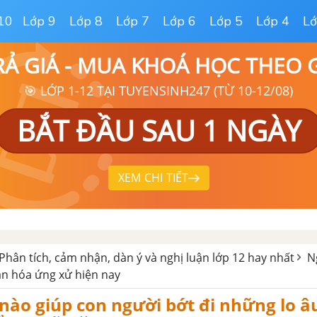
10
Lớp 9
Lớp 8
Lớp 7
Lớp 6
Lớp 5
Lớp 4
Lớ
RẢ GIÁ - MUA KHOÁ HỌC THEO
🎯 LỚP 1-12 TẠI TUYENSINH247 (TỪ 10-12/08)
BẮT ĐẦU SAU 1 NGÀY
XEM CHI TIẾT
Phân tích, cảm nhận, dàn ý và nghị luận lớp 12 hay nhất
N
ăn hóa ứng xử hiện nay
ào giúp con người bớt đi những lo âu