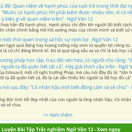
ủ đề: Quan niệm về hạnh phúc của tuổi trẻ trong thời đại n
: "Muốn có hạnh phúc thì phải kiếm được nhiều tiền, vì có tiề
có ý kiến gì về quan niệm trên? - Ngữ Văn 12
 chưa hẳn đã hạnh phúc. Hạnh phúc chỉ đến khi người đó biết cách
ền chân chính bằng mồ hôi xương máu của chính mình và biết sử
ách khôn ngoan.
ề một thói quen trong xã hội: sự nịnh bợ - Ngữ Văn 12
en ngợi quá đáng hay hoang tưởng nảy sinh từ quyền lợi riêng tư,
ó là cử chỉ đáng khinh bỉ. Đó là quà tặng xấu xa và chỉ là bài học 
 nịnh hót thường là những tên ích kỉ nguy hiểm.
ương pháp học tập, trau dồi văn hóa, có người cho rằng: "
hi người ta đã quên hết tất cả". Hãy giải thích câu trên - Ngữ 
của Edouard, một cố nghị trưởng Pháp, mà câu nói đầy đủ là: “Văn hó
ười ta đã quên hết cả, đó là cái vẫn thiếu khi người ta đã học đủ cả”
 nói sau đây: "Có nhân hậu mới biết đồng cảm và sẻ chia" 
ng đức tính tốt đẹp nhất của con người là lòng nhân hậu. Có nhâ
và sẻ chia.
>> Xem thêm
Luyện Bài Tập Trắc nghiệm Ngữ Văn 12 - Xem ngay