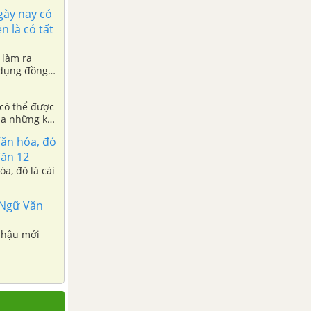
gày nay có
n là có tất
 làm ra
 dụng đồng
 có thể được
của những kẻ
Văn hóa, đó
Văn 12
a, đó là cái
- Ngữ Văn
n hậu mới