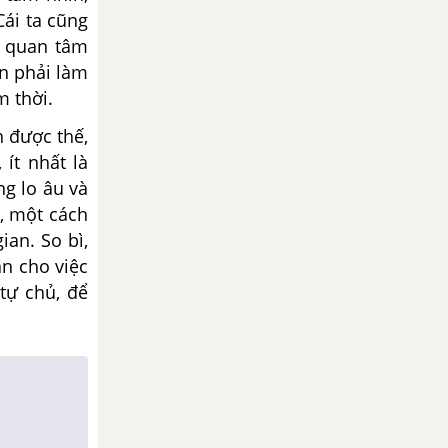
Cái ta cũng
ự quan tâm
ạn phải làm
m thời.
n được thế,
ít nhất là
g lo âu và
, một cách
ian. So bì,
n cho việc
 tự chủ, để