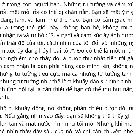
 ở trong con người bạn. Những tư tưởng và cảm x
rối, mệt mỏi rồi có thể bị chán nản. Bạn sẽ mất ý n
đang làm, và làm như thế nào. Bạn có cảm giác m
 lạ trong thế giới này, không bạn bè, không mục
n nhận ra và tự hỏi: “Suy nghĩ và cảm xúc ấy ảnh hư
ến thái độ của tôi, cách nhìn của tôi đối với những 
ảm xúc ấy đang hủy hoại tôi?”. Đó có thể là một nhậ
nh nghiệm cho thấy đó là bước thứ nhất tiến tới gâ
 cảm nhận là bạn phải nâng cao mình lên, không 
những tư tưởng tiêu cực, mà cà những tư tưởng tầm
 những tư tưởng như thế làm khuấy đảo sự bình tĩnh 
h tĩnh nội tại là cần thiết để bạn có thể thu hút nă
ạnh.
hồ bị khuấy động, nó không phản chiếu được đồi n
h. Nếu gắng nhìn vào đấy, bạn sẽ không thể thấy gì 
lăn tăn và mặt nước hình như tối mò. Nhưng khi mặ
thể nhìn thấy đáy sâu của nó, và chỉ cần chuyển nhẹ