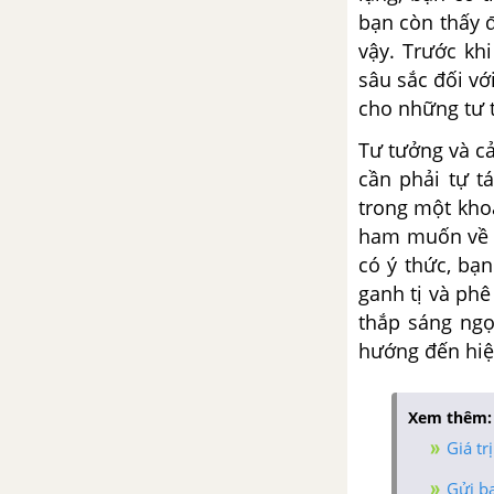
bạn còn thấy 
vậy. Trước kh
Tổng hợp các cách mở bài, kết
bài cho tác phẩm Đất nước -
sâu sắc đối vớ
Nguyễn Khoa Điềm
cho những tư t
Tư tưởng và c
Đất nước - Nguyễn Đình Thi
cần phải tự t
Tổng hợp các bài văn nghị luận
trong một kho
về tác phẩm Đất nước - Nguyễn
ham muốn về t
Đình Thi
có ý thức, bạn
ganh tị và ph
Tổng hợp các cách mở bài, kết
thắp sáng ngọn
bài cho tác phẩm Đất nước -
hướng đến hiện
Nguyễn Đình Thi
Sóng - Xuân Quỳnh
Xem thêm:
Giá tr
Tổng hợp các bài văn nghị luận
về tác phẩm Sóng
Gửi b