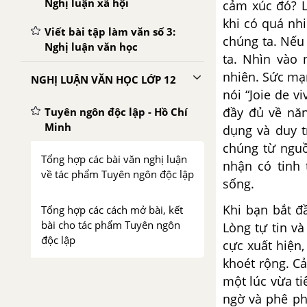
Nghị luận xã hội
cảm xúc đó? L
khi có quá nhi
Viết bài tập làm văn số 3:
chúng ta. Nếu
Nghị luận văn học
ta. Nhìn vào
nhiên. Sức mạ
NGHỊ LUẬN VĂN HỌC LỚP 12
nói “Joie de v
đầy đủ về năn
Tuyên ngôn độc lập - Hồ Chí
Minh
dụng và duy t
chúng từ nguồ
Tổng hợp các bài văn nghị luận
nhận có tinh 
về tác phẩm Tuyên ngôn độc lập
sống.
Khi bạn bắt đ
Tổng hợp các cách mở bài, kết
bài cho tác phẩm Tuyên ngôn
Lòng tự tin v
độc lập
cực xuất hiện
khoét rộng. C
Tây Tiến - Quang Dũng
một lúc vừa ti
ngờ và phê phá
Tổng hợp các bài văn nghị luận