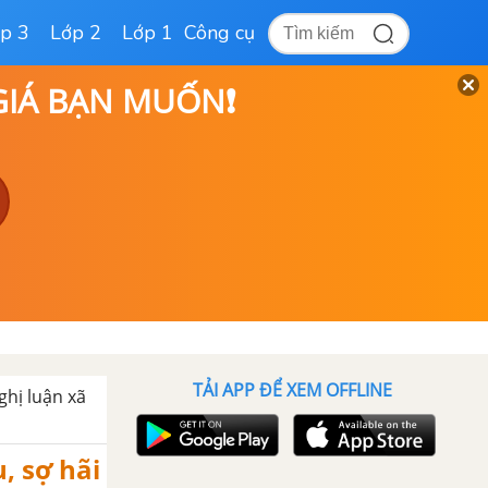
p 3
Lớp 2
Lớp 1
Công cụ
 GIÁ BẠN MUỐN❗
TẢI APP ĐỂ XEM OFFLINE
ghị luận xã
, sợ hãi