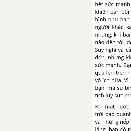
hết sức mạnh
về tác phẩm Tây Tiến
khiến bạn bối 
hình như bạn 
Tổng hợp các cách mở bài, kết
người khác xa
bài cho tác phẩm Tây Tiến
nhưng, khi bạ
Việt Bắc - Tố Hữu
nào đến tôi, đ
Suy nghĩ và c
Tổng hợp các bài văn nghị luận
đớn, nhưng ki
về tác phẩm Việt Bắc
sức mạnh. Bạn
qua lên trên 
Tổng hợp các cách mở bài, kết
vô ích nữa. Vì
bài cho tác phẩm Việt Bắc
bạn, mà sự bìn
tích lũy sức m
Đất nước - Nguyễn Khoa
Điềm
Khi mặt nước 
trời bao quan
Tổng hợp các bài văn nghị luận
và những nếp 
về tác phẩm Đất nước - Nguyễn
lặng, bạn có 
Khoa Điềm