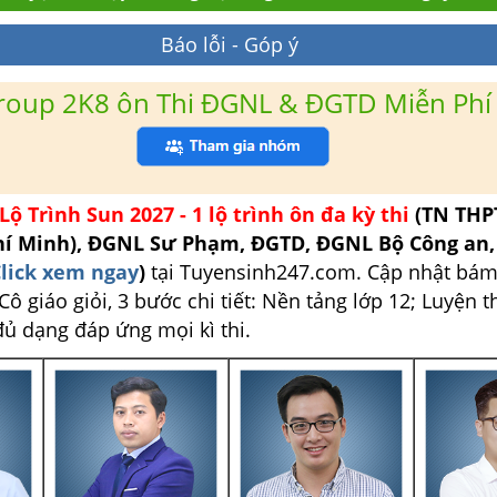
Báo lỗi - Góp ý
roup 2K8 ôn Thi ĐGNL & ĐGTD Miễn Phí
Lộ Trình Sun 2027 - 1 lộ trình ôn đa kỳ thi
(TN THP
hí Minh), ĐGNL Sư Phạm, ĐGTD, ĐGNL Bộ Công an
lick xem ngay
)
tại Tuyensinh247.com.
Cập nhật bám
ô giáo giỏi, 3 bước chi tiết: Nền tảng lớp 12; Luyện t
đủ dạng đáp ứng mọi kì thi.