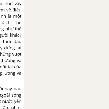
úc như vậy
iệm về điều
ình là một
 đích. Thế
ớng như thế
người khác?
n thức đau
y dựng lại
những vượt
 thường và
nội tại của
ng lượng và
úi hay bầu
ngoài sóng
t nước yên
 tầm nhìn,