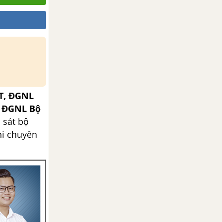
T, ĐGNL
, ĐGNL Bộ
 sát bộ
hi chuyên