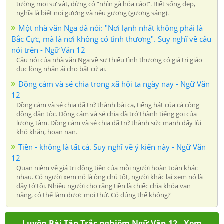
tường mọi sự vật, đừng có “nhìn gà hóa cáo!”. Biết sống đẹp,
nghĩa là biết noi gương và nêu gương (gương sáng).
Một nhà văn Nga đã nói: "Nơi lạnh nhất không phải là
Bắc Cực, mà là nơi không có tình thương". Suy nghĩ về câu
nói trên - Ngữ Văn 12
Câu nói của nhà văn Nga về sự thiếu tình thương có giá trị giáo
dục lòng nhân ái cho bất cứ ai.
Đồng cảm và sẻ chia trong xã hội ta ngày nay - Ngữ Văn
12
Đồng cảm và sẻ chia đã trở thành bài ca, tiếng hát của cả cộng
đồng dân tộc. Đồng cảm và sẻ chia đã trở thành tiếng gọi của
lương tâm. Đồng cảm và sẻ chia đã trở thành sức mạnh đẩy lùi
khó khăn, hoạn nạn.
Tiền - không là tất cả. Suy nghĩ về ý kiến này - Ngữ Văn
12
Quan niệm về giá trị đồng tiền của mỗi người hoàn toàn khác
nhau. Có người xem nó là ông chủ tốt, người khác lại xem nó là
đầy tớ tồi. Nhiều người cho rằng tiền là chiếc chìa khóa vạn
năng, có thể làm được mọi thứ. Có đúng thế không?
Luyện Bài Tập Trắc nghiệm Ngữ Văn 12 - Xem