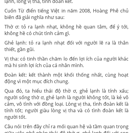
lạnh, lòng vị tha, tình đoàn kết.
Cuốn Từ điển tiếng Việt in năm 2008, Hoàng Phê chủ
biên đã giải nghĩa như sau:
Thờ ơ: tỏ ra lạnh nhạt, không hề quan tâm, để ý tới,
không hề có chút tình cảm gì.
Ghẻ lạnh: tỏ ra lạnh nhạt đối với người lẽ ra là thân
thiết, gần gũi.
Vị tha: có tinh thần chăm lo đến lợi ích của người khác
mà hi sinh lợi ích của cá nhân mình.
Đoàn kết: kết thành một khối thống nhất, cùng hoạt
động vì một mục đích chung.
Qua đó, ta hiểu thái độ thờ ơ, ghẻ lạnh là tính xấu;
người sống thờ ơ, ghẻ lạnh là người không tốt, là kẻ vô
cảm, vô tình với đồng loại. Lòng vị tha, tình đoàn kết là
tính tốt; người giàu lòng vị tha và có tình đoàn kết là
người tốt.
Câu nói trên đây chỉ ra mối quan hệ và tầm quan trọng
giữa việc phê phán thái độ thờ ơ, ghẻ lạnh đối với con