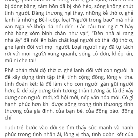
bị đóng băng, tâm hồn đã bị khô héo, sống không chút
tình người. Đáng thương hại thay, những kẻ thờ ơ, ghẻ
lạnh là những Bê-li-cốp, loại “Người trong bao" mà nhà
vãn Nga Sê-khốp đã nói đến. Các câu tục ngữ: “Cháy
nhà hàng xóm bình chân như vại”, “Đèn nhà ai rạng
nhà ấy’’ đã nói lên bản chất loại người có thái độ thờ ơ,
ghè lạnh đối với mọi người. Loại người này đã tự tách
rời với mọi người xung quanh, sống cô đơn, khép kín,
mũ ni che tai!
Phê phán thái độ thờ ơ, ghẻ lanh đối với con người là
để xây dựng tính tập thể, tính cộng đồng, lòng vị tha.
tính đoàn kết; là để làm cho con người gần gũi người
hơn; là để xây dựng tình tương thân tương ái, là để xây
dựng con người mới, xã hội mới, nếp văn hóa mới. Có gì
hạnh phúc hơn khi được sống trong tình thương; tình
thương của gia đình, của bạn bè, của đồng bào, đồng
chí.
Tuổi trẻ bước vào đời sẽ tìm thấy sức mạnh và hạnh
phúc trong tình nhân ái, lòng vị tha, tình đoàn kết của