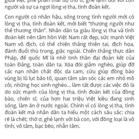
người và sự ca ngợi lòng vị tha, tình đoàn kết.
Con người có nhân hậu, sống trong tình người mới có
lòng vị tha, tình đoàn kết, mới biết “thương người như
thể thương thân”. Nhân dân ta giàu lòng vị tha và tình
đoàn kết nên tâm hồn Việt Nam rất đẹp, sức mạnh Việt
Nam vô địch, có thể chiến thắng thiên tai, địch họa,
đánh đuổi thù trong, giặc ngoài. Chiến thắng thực dân
Pháp, đế quốc Mĩ là nhờ tinh thần đại đoàn kết của
toàn Đảng, toàn dân ta. Xóa đói giảm nghèo, giúp đỡ
các nạn nhân chất độc da cam, cứu giúp đồng bào
vùng bị lũ lụt bão tố, quan tâm săn sóc các em nhỏ mồ
côi, những học sinh nghèo... làm tất được các việc đó là
do sức mạnh của lòng vị tha, tình đoàn kết của đồng
bào, chiến sĩ, của hơn hai triệu Việt kiều đang sinh
sống, làm ăn ở nước ngoài. Chính vì có lòng vị tha, tình
đoàn kết mà nhân dân ta hiểu một cách sâu sắc: chia
rẽ là chết; thờ ơ, ghẻ lạnh với bà con, với đồng loại là vô
tình, vô tâm, bạc bẽo, nhẫn tâm.