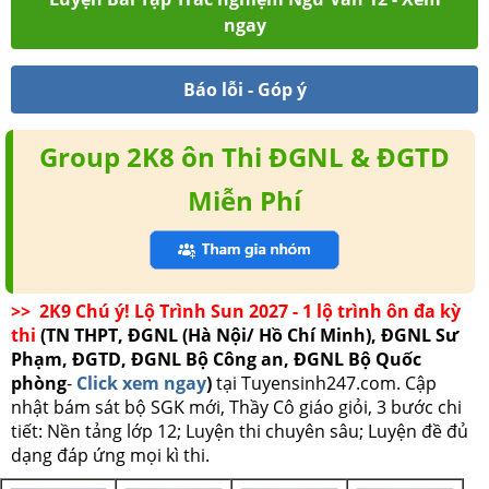
ngay
Báo lỗi - Góp ý
Group 2K8 ôn Thi ĐGNL & ĐGTD
Miễn Phí
>> 2K9 Chú ý! Lộ Trình Sun 2027 - 1 lộ trình ôn đa kỳ
thi
(TN THPT, ĐGNL (Hà Nội/ Hồ Chí Minh), ĐGNL Sư
Phạm, ĐGTD, ĐGNL Bộ Công an, ĐGNL Bộ Quốc
phòng
-
Click xem ngay
)
tại Tuyensinh247.com.
Cập
nhật bám sát bộ SGK mới, Thầy Cô giáo giỏi, 3 bước chi
tiết: Nền tảng lớp 12; Luyện thi chuyên sâu; Luyện đề đủ
dạng đáp ứng mọi kì thi.