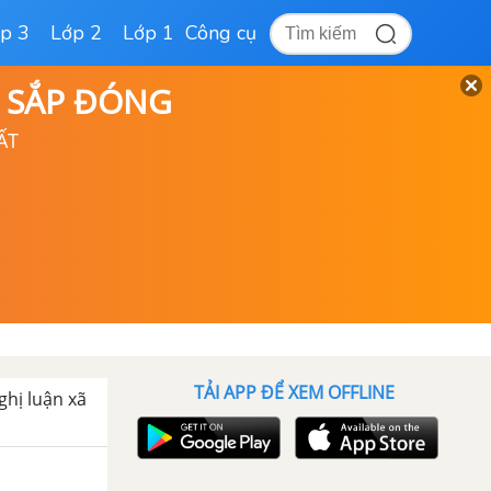
p 3
Lớp 2
Lớp 1
Công cụ
D SẮP ĐÓNG
ẤT
TẢI APP ĐỂ XEM OFFLINE
ghị luận xã