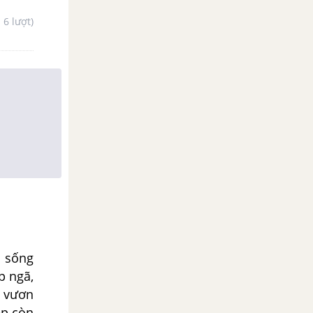
- 6 lượt)
à sống
p ngã,
ể vươn
ẹp còn