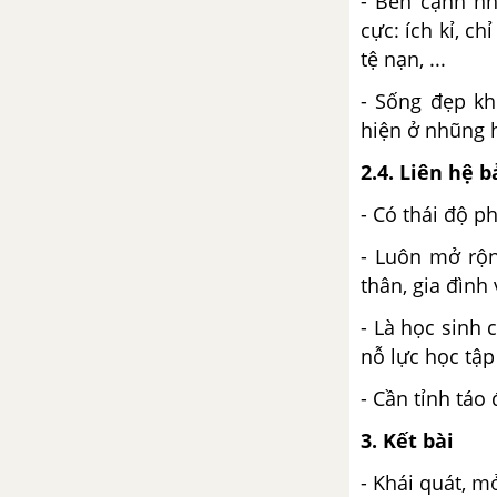
- Bên cạnh nh
cực: ích kỉ, c
Tổng hợp các cách mở bài, kết
tệ nạn, ...
bài cho tác phẩm Đất nước -
- Sống đẹp kh
Nguyễn Khoa Điềm
hiện ở nhũng 
Đất nước - Nguyễn Đình Thi
2.4. Liên hệ 
Tổng hợp các bài văn nghị luận
- Có thái độ p
về tác phẩm Đất nước - Nguyễn
Đình Thi
- Luôn mở rộn
thân, gia đìn
Tổng hợp các cách mở bài, kết
- Là học sinh
bài cho tác phẩm Đất nước -
nỗ lực học tập
Nguyễn Đình Thi
- Cần tỉnh táo 
Sóng - Xuân Quỳnh
3. Kết bài
Tổng hợp các bài văn nghị luận
- Khái quát, m
về tác phẩm Sóng