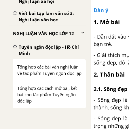
Nghị luận xã hội
Dàn ý
Viết bài tập làm văn số 3:
Nghị luận văn học
1. Mở bài
NGHỊ LUẬN VĂN HỌC LỚP 12
- Dẫn dắt vào 
bạn trẻ.
Tuyên ngôn độc lập - Hồ Chí
Minh
- Giải thích m
sống đẹp, đó l
Tổng hợp các bài văn nghị luận
về tác phẩm Tuyên ngôn độc lập
2. Thân bài
Tổng hợp các cách mở bài, kết
2.1. Sống đẹp
bài cho tác phẩm Tuyên ngôn
- Sống đẹp là
độc lập
thành, sống kh
Tây Tiến - Quang Dũng
- Sống đẹp là
trọng những g
Tổng hợp các bài văn nghị luận