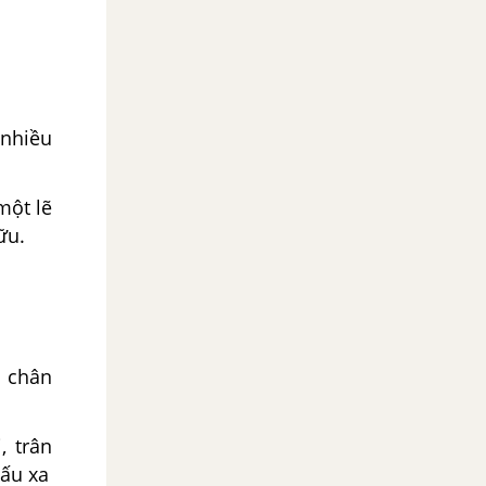
 nhiều
một lẽ
ữu.
h chân
, trân
xấu xa