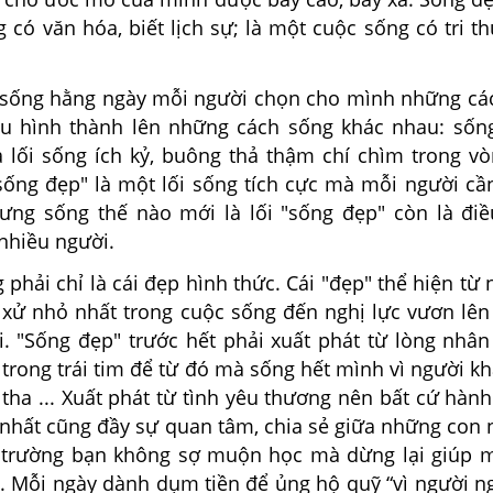
g có văn hóa, biết lịch sự; là một cuộc sống có tri th
ống hằng ngày mỗi người chọn cho mình những các
u hình thành lên những cách sống khác nhau: sốn
à lối sống ích kỷ, buông thả thậm chí chìm trong vò
"sống đẹp" là một lối sống tích cực mà mỗi người cầ
ưng sống thế nào mới là lối "sống đẹp" còn là đi
nhiều người.
hải chỉ là cái đẹp hình thức. Cái "đẹp" thể hiện từ
xử nhỏ nhất trong cuộc sống đến nghị lực vươn lên
. "Sống đẹp" trước hết phải xuất phát từ lòng nhân 
 trong trái tim để từ đó mà sống hết mình vì người kh
tha ... Xuất phát từ tình yêu thương nên bất cứ hàn
 nhất cũng đầy sự quan tâm, chia sẻ giữa những con 
 trường bạn không sợ muộn học mà dừng lại giúp 
. Mỗi ngày dành dụm tiền để ủng hộ quỹ “vì người n