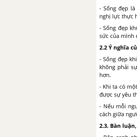
về tác phẩm Tây Tiến
- Sống đẹp là
nghị lực thực 
Tổng hợp các cách mở bài, kết
- Sống đẹp kh
bài cho tác phẩm Tây Tiến
sức của mình đ
Việt Bắc - Tố Hữu
2.2 Ý nghĩa c
Tổng hợp các bài văn nghị luận
- Sống đẹp kh
về tác phẩm Việt Bắc
không phải sự
hơn.
Tổng hợp các cách mở bài, kết
- Khi ta có mộ
bài cho tác phẩm Việt Bắc
được sự yêu th
Đất nước - Nguyễn Khoa
- Nếu mỗi ngư
Điềm
cách giữa ngư
Tổng hợp các bài văn nghị luận
2.3. Bàn luận
về tác phẩm Đất nước - Nguyễn
Khoa Điềm