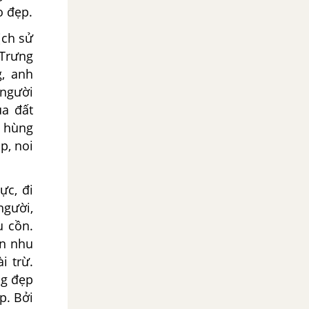
o đẹp.
ịch sử
 Trưng
g, anh
 người
ủa đất
h hùng
p, noi
c, đi
người,
u cồn.
ên nhu
i trừ.
ng đẹp
p. Bởi