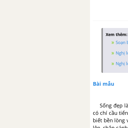
Tổng hợp các cách mở bài, kết
bài cho tác phẩm Sóng
Đàn ghita của Lorca - Thanh
Xem thêm:
Thảo
Soạn b
Tổng hợp các bài văn nghị luận
Nghị l
về tác phẩm Đàn ghi ta của Lor-
Nghị l
ca
Tổng hợp các cách mở bài, kết
Bài mẫu
bài cho tác phẩm Đàn ghi ta của
Lor-ca
Sống đẹp là s
Người lái đò sông Đà -
Nguyễn Tuân
có chí cầu tiế
biết bền lòng
Tổng hợp các bài văn nghị luận
lên, chắp cán