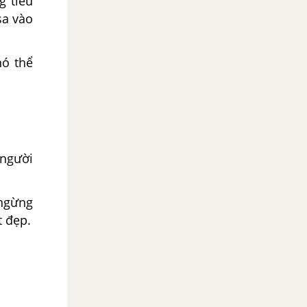
g tiêu
sa vào
nó thể
 người
 ngừng
t đẹp.