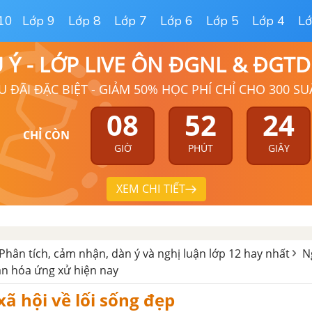
10
Lớp 9
Lớp 8
Lớp 7
Lớp 6
Lớp 5
Lớp 4
Lớ
Ú Ý - LỚP LIVE ÔN ĐGNL & ĐGT
U ĐÃI ĐẶC BIỆT - GIẢM 50% HỌC PHÍ CHỈ CHO 300 SU
08
52
23
CHỈ CÒN
GIỜ
PHÚT
GIÂY
XEM CHI TIẾT
Phân tích, cảm nhận, dàn ý và nghị luận lớp 12 hay nhất
N
ăn hóa ứng xử hiện nay
xã hội về lối sống đẹp