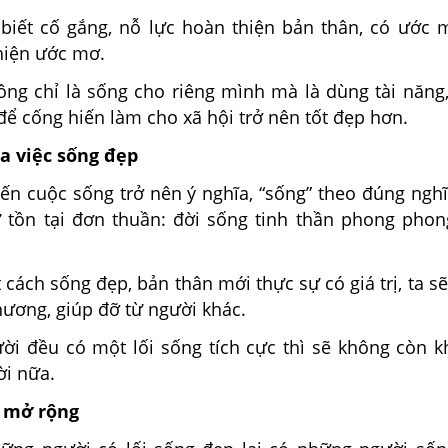
 biết cố gắng, nỗ lực hoàn thiện bản thân, có ước 
hiện ước mơ.
ông chỉ là sống cho riêng mình mà là dùng tài năng
ể cống hiến làm cho xã hội trở nên tốt đẹp hơn.
ủa việc sống đẹp
iến cuộc sống trở nên ý nghĩa, “sống” theo đúng ngh
 tồn tại đơn thuần: đời sống tinh thần phong pho
t cách sống đẹp, bản thân mới thực sự có giá trị, ta s
ương, giúp đỡ từ người khác.
ời đều có một lối sống tích cực thì sẽ không còn 
ời nữa.
, mở rộng