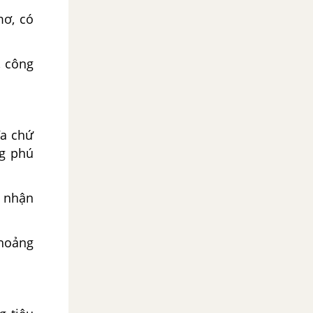
mơ, có
, công
ĩa chứ
ng phú
ẽ nhận
khoảng