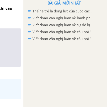
BÀI GIẢI MỚI NHẤT
chí cầu
Thế hệ trẻ là động lực của cuộc cách mạng công nghệ 4.0 nơi trí nhân tạo tự động hoá và dữ liệu lớn đóng vai trò cốt lõi lớp 12
Viết đoạn văn nghị luận về hạnh phúc
Viết đoạn văn nghị luận về sự đố kị
Viết đoạn văn nghị luận về câu nói "Nơi nào có ý chí, nơi đó có con đường"
Viết đoạn văn nghị luận về câu nói "Có những người không dám bước đi vì sợ gãy chân, nhưng sợ gãy chân mà không dám bước đi thì khác nào chân đã gãy"