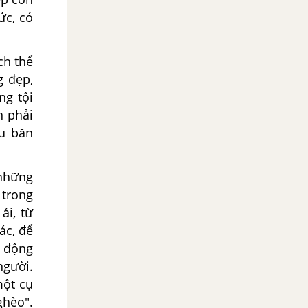
ức, có
h thể
g đẹp,
ng tội
n phải
ều băn
 những
 trong
ái, từ
ác, để
h động
người.
một cụ
ghèo".