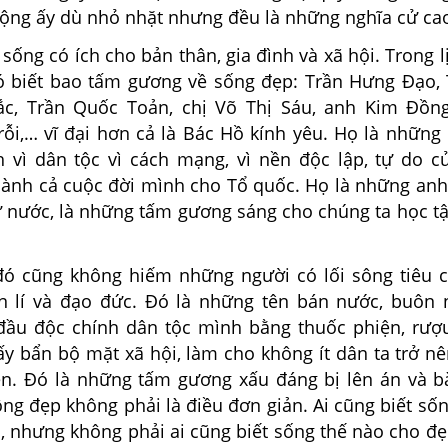
ng ấy dù nhỏ nhặt nhưng đều là những nghĩa cử ca
ng có ích cho bản thân, gia đình và xã hội. Trong l
ó biết bao tấm gương về sống đẹp: Trần Hưng Đạo,
ắc, Trần Quốc Toản, chị Võ Thị Sáu, anh Kim Đồn
ỗi,… vĩ đại hơn cả là Bác Hồ kính yêu. Họ là những
 vì dân tộc vì cách mạng, vì nền độc lập, tự do c
iành cả cuộc đời mình cho Tổ quốc. Họ là những an
ữ nước, là những tấm gương sáng cho chúng ta học tậ
cũng không hiếm những người có lối sông tiêu cự
n lí và đạo đức. Đó là những tên bán nước, buôn 
ầu độc chính dân tộc mình bằng thuốc phiện, rượ
ấy bẩn bộ mặt xã hội, làm cho không ít dân ta trở n
n. Đó là những tấm gương xấu đáng bị lên án và bà
ông đẹp không phải là điều đơn giản. Ai cũng biết số
, nhưng không phải ai cũng biết sống thế nào cho đẹ