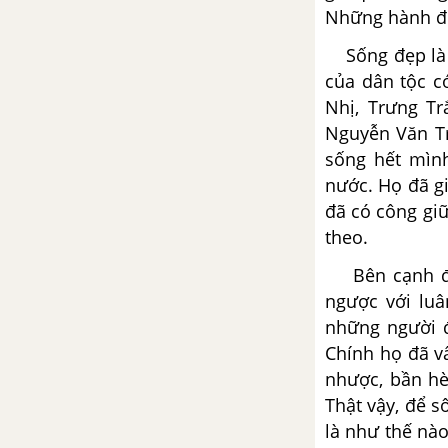
Những hành độ
Tổng hợp các bài văn nghị luận
Sống đẹp là số
về tác phẩm Vợ chồng A Phủ
của dân tộc c
Nhị, Trưng Tr
Tổng hợp các cách mở bài, kết
bài cho tác phẩm Vợ chồng A
Nguyễn Văn Tr
Phủ
sống hết mình
nước. Họ đã g
Vợ nhặt - Kim Lân
đã có công gi
theo.
Tổng hợp các bài văn nghị luận
về tác phẩm Vợ nhặt
Bên cạnh đó 
ngược với luâ
Tổng hợp các cách mở bài, kết
những người đ
bài cho tác phẩm Vợ nhặt
Chính họ đã v
nhược, bần hè
Rừng xà nu - Nguyễn Trung
Thật vậy, để s
Thành
là như thế nào