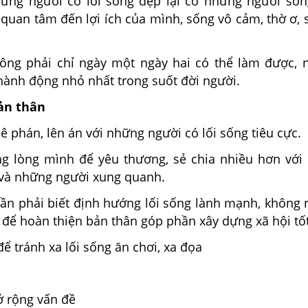
ững người có lối sống đẹp lại có những người sốn
hỉ quan tâm đến lợi ích của mình, sống vô cảm, thờ ơ, 
ông phải chỉ ngày một ngày hai có thể làm được, 
hành động nhỏ nhất trong suốt đời người.
bản thân
hê phán, lên án với những người có lối sống tiêu cực.
g lòng mình để yêu thương, sẻ chia nhiều hơn với
h và những người xung quanh.
 cần phải biết định hướng lối sống lành mạnh, không
 để hoàn thiện bản thân góp phần xây dựng xã hội tố
để tránh xa lối sống ăn chơi, xa đọa
ở rộng vấn đề