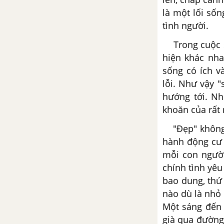
về tác phẩm Người lái đò Sông
là một lối sốn
Đà
tình người.
Tổng hợp các cách mở bài, kết
Trong cuộc s
bài cho tác phẩm Người lái đò
hiện khác nha
Sông Đà
sống có ích v
lỗi. Như vậy 
Ai đã đặt tên cho dòng sông -
hướng tới. Nh
Hoàng Phủ Ngọc Tường
khoăn của rất 
Tổng hợp các bài văn nghị luận
"Đẹp" không p
về tác phẩm Ai đã đặt tên cho
hành động cư 
dòng sông?
mỗi con người
chính tình yêu
Tổng hợp các cách mở bài, kết
bao dung, thứ 
bài cho tác phẩm Ai đã đặt tên
nào dù là nhỏ
cho dòng sông?
Một sáng đến
Vợ chồng A Phủ - Tô Hoài
già qua đường