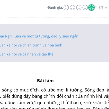
Đánh giá:
(4.8/5 ⭐ 
ài Nghị luận về một tư tưởng, đạo lý siêu ngắn
uận xã hội về chiến tranh và hòa bình
uận xã hội về cá nhân và tập thể
Bài làm
ống có mục đích, có ước mơ, lí tưởng. Sống đẹp l
n, biết đứng dậy bằng chính đôi chân của mình khi vấ
 và dũng cảm vượt qua những thử thách, khó khăn đ
h cho ước mơ của mình đưọc bay cao, bay xa. Sống đ