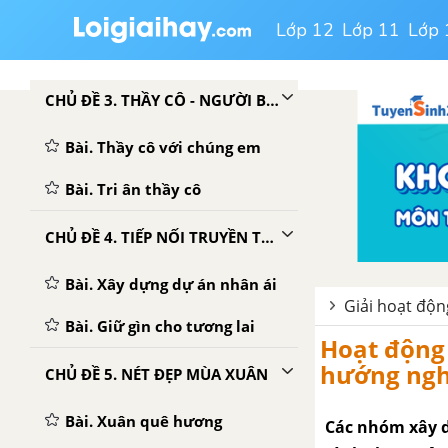
Bài. Trở thành người lớn
Lớp 12
Lớp 11
Lớp 
Bài. Sinh hoạt trong gia đình
CHỦ ĐỀ 3. THẦY CÔ - NGƯỜI BẠN ĐỒNG HÀNH
Bài. Thầy cô với chúng em
Bài. Tri ân thầy cô
CHỦ ĐỀ 4. TIẾP NỐI TRUYỀN THỐNG QUÊ HƯƠNG
Bài. Xây dựng dự án nhân ái
Giải hoạt độn
Bài. Giữ gìn cho tương lai
Hoạt động 
hướng nghi
CHỦ ĐỀ 5. NÉT ĐẸP MÙA XUÂN
Bài. Xuân quê hương
Các nhóm xây d