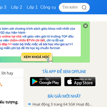
p 3
Lớp 2
Lớp 1
Công cụ
TẢI APP ĐỂ XEM OFFLINE
, lời hay
,
BÀI GIẢI MỚI NHẤT
iểu tượng.
Hoạt động 3 trang 64 SGK Hoạt động trải nghiệm, hướng nghiệp lớp 6 - Cánh diều