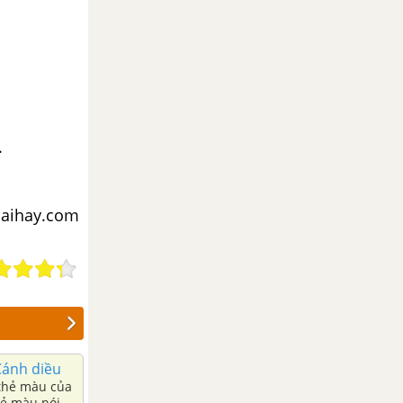
.
iaihay.com
Cánh diều
hẻ màu nói