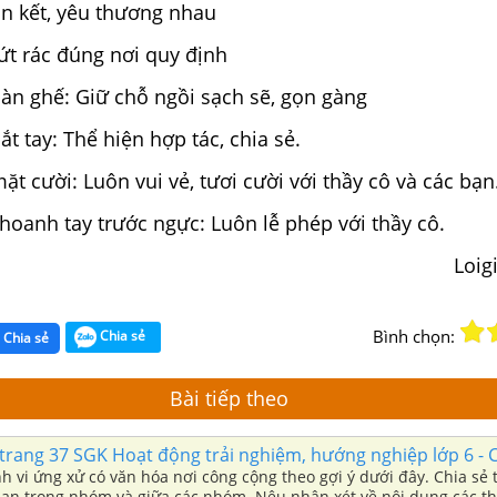
àn kết, yêu thương nhau
ứt rác đúng nơi quy định
àn ghế: Giữ chỗ ngồi sạch sẽ, gọn gàng
ắt tay: Thể hiện hợp tác, chia sẻ.
ặt cười: Luôn vui vẻ, tươi cười với thầy cô và các bạn
hoanh tay trước ngực: Luôn lễ phép với thầy cô.
Loig
Bình chọn:
Chia sẻ
Chia sẻ
Bài tiếp theo
trang 37 SGK Hoạt động trải nghiệm, hướng nghiệp lớp 6 - 
i ứng xử có văn hóa nơi công cộng theo gợi ý dưới đây. Chia sẻ thẻ màu của
bạn trong nhóm và giữa các nhóm. Nêu nhận xét về nội dung các t