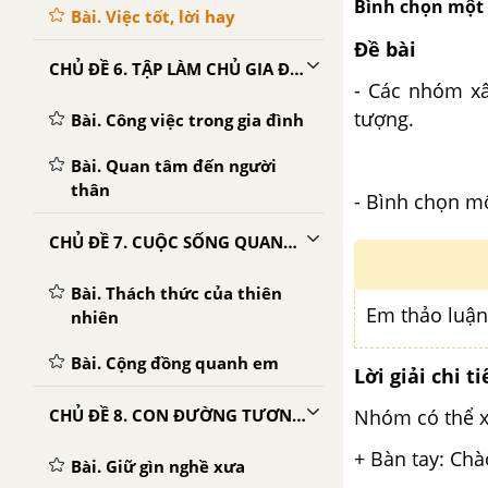
Bình chọn một 
Bài. Việc tốt, lời hay
Đề bài
CHỦ ĐỀ 6. TẬP LÀM CHỦ GIA ĐÌNH
- Các nhóm x
tượng.
Bài. Công việc trong gia đình
Bài. Quan tâm đến người
thân
- Bình chọn mộ
CHỦ ĐỀ 7. CUỘC SỐNG QUANH TA
Bài. Thách thức của thiên
Em thảo luận
nhiên
Bài. Cộng đồng quanh em
Lời giải chi ti
Nhóm có thể x
CHỦ ĐỀ 8. CON ĐƯỜNG TƯƠNG LAI
+ Bàn tay: Chà
Bài. Giữ gìn nghề xưa