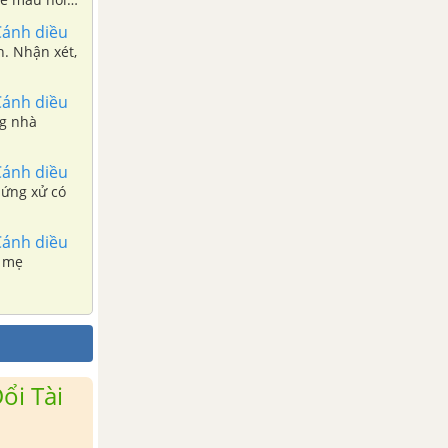
Cánh diều
h. Nhận xét,
Cánh diều
ng nhà
Cánh diều
 ứng xử có
Cánh diều
a mẹ
ổi Tài