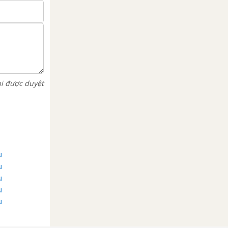
hi được duyệt
u
u
u
u
u