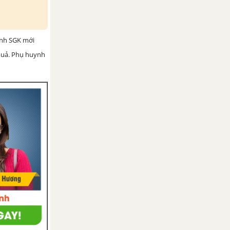
ình SGK mới
 quả. Phụ huynh