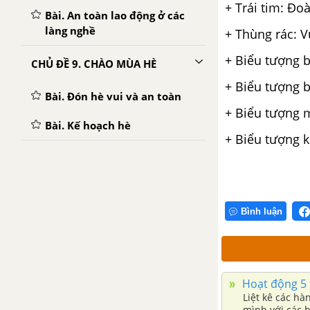
+ Trái tim: Đo
Bài. An toàn lao động ở các
làng nghề
+ Thùng rác: V
+ Biểu tượng b
CHỦ ĐỀ 9. CHÀO MÙA HÈ
+ Biểu tượng b
Bài. Đón hè vui và an toàn
+ Biểu tượng m
Bài. Kế hoạch hè
+ Biểu tượng k
Bình luận
Hoạt động 5 
Liệt kê các hành v
mình với các 