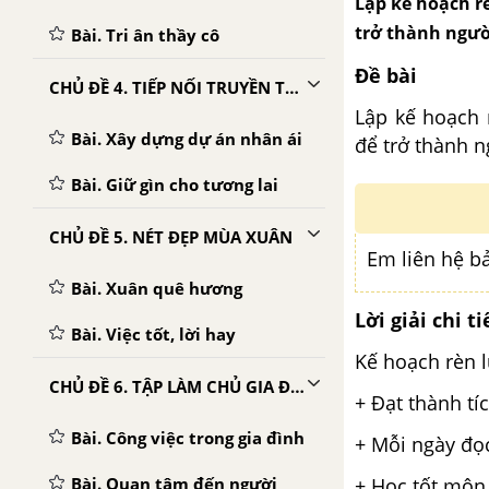
Lập kế hoạch r
trở thành ngư
Bài. Tri ân thầy cô
Đề bài
CHỦ ĐỀ 4. TIẾP NỐI TRUYỀN THỐNG QUÊ HƯƠNG
Lập kế hoạch 
Bài. Xây dựng dự án nhân ái
để trở thành
Bài. Giữ gìn cho tương lai
CHỦ ĐỀ 5. NÉT ĐẸP MÙA XUÂN
Em liên hệ b
Bài. Xuân quê hương
Lời giải chi ti
Bài. Việc tốt, lời hay
Kế hoạch rèn l
CHỦ ĐỀ 6. TẬP LÀM CHỦ GIA ĐÌNH
+ Đạt thành tí
Bài. Công việc trong gia đình
+ Mỗi ngày đọc
+ Học tốt môn 
Bài. Quan tâm đến người