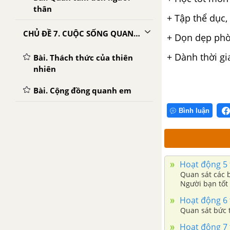
thân
+ Tập thể dục,
CHỦ ĐỀ 7. CUỘC SỐNG QUANH TA
+ Dọn dẹp phò
+ Dành thời gi
Bài. Thách thức của thiên
nhiên
Bài. Cộng đồng quanh em
Bình luận
CHỦ ĐỀ 8. CON ĐƯỜNG TƯƠNG LAI
Bài. Giữ gìn nghề xưa
Bài. An toàn lao động ở các
Hoạt động 5 
làng nghề
Quan sát các b
Người bạn tốt 
nào.
CHỦ ĐỀ 9. CHÀO MÙA HÈ
Hoạt động 6 
Bài. Đón hè vui và an toàn
Hoạt động 7 