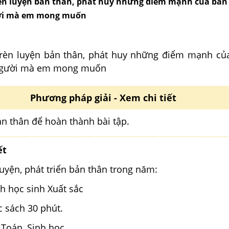
èn luyện bản thân, phát huy những điểm mạnh của bản
ời mà em mong muốn
rèn luyện bản thân, phát huy những điểm mạnh củ
 người mà em mong muốn
Phương pháp giải - Xem chi tiết
ản thân để hoàn thành bài tập.
ết
uyện, phát triển bản thân trong năm:
ch học sinh Xuất sắc
 sách 30 phút.
Toán, Sinh học.