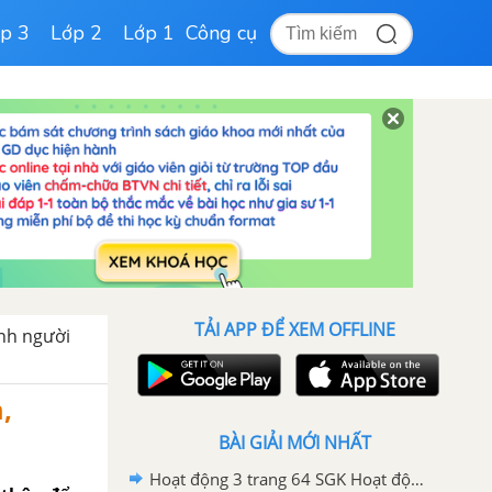
p 3
Lớp 2
Lớp 1
Công cụ
TẢI APP ĐỂ XEM OFFLINE
ành người
,
BÀI GIẢI MỚI NHẤT
Hoạt động 3 trang 64 SGK Hoạt động trải nghiệm, hướng nghiệp lớp 6 - Cánh diều