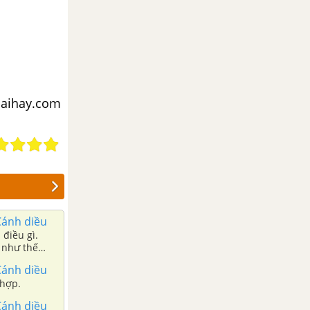
iaihay.com
Cánh diều
 điều gì.
u như thế
Cánh diều
 phù hợp.
Cánh diều