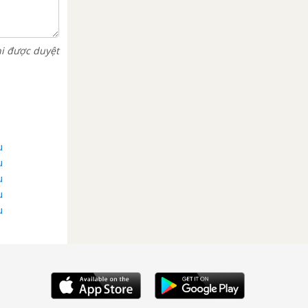
hi được duyệt
u
u
u
u
u