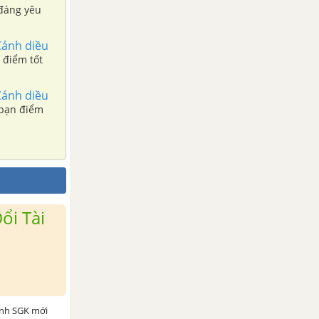
 đáng yêu
Cánh diều
 điểm tốt
Cánh diều
 bạn điểm
ổi Tài
ình SGK mới