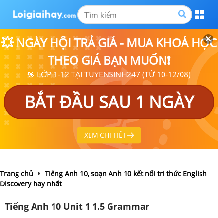
💥 NGÀY HỘI TRẢ GIÁ - MUA KHOÁ HỌC
THEO GIÁ BẠN MUỐN❗
🎯 LỚP 1-12 TẠI TUYENSINH247 (TỪ 10-12/08)
BẮT ĐẦU SAU 1 NGÀY
XEM CHI TIẾT
Trang chủ
Tiếng Anh 10, soạn Anh 10 kết nối tri thức English
Discovery hay nhất
Tiếng Anh 10 Unit 1 1.5 Grammar