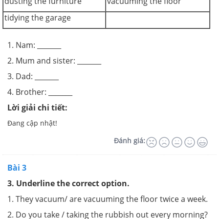
dusting the furniture
vacuuming the floor
tidying the garage
1. Nam: _______
2. Mum and sister: _______
3. Dad: _______
4. Brother: _______
Lời giải chi tiết:
Đang cập nhật!
Đánh giá:
Bài 3
3. Underline the correct option.
1. They vacuum/ are vacuuming the floor twice a week.
2. Do you take / taking the rubbish out every morning?