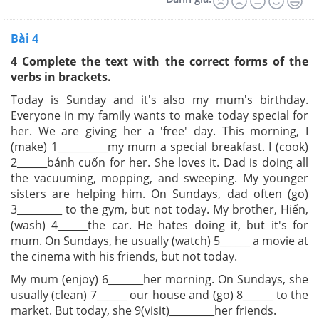
Bài 4
4 Complete the text with the correct forms of
the
verbs in brackets.
Today is Sunday and it's also my mum's birthday.
Everyone in my family wants to make today special for
her. We are giving her a 'free' day. This morning, I
(make) 1__________my mum a special breakfast. I (cook)
2______bánh cuốn for her. She loves it. Dad is doing all
the vacuuming, mopping, and sweeping. My younger
sisters are helping him. On Sundays, dad often (go)
3_________ to the gym, but not today. My brother, Hiển,
(wash) 4______the car. He hates doing it, but it's for
mum. On Sundays, he usually (watch) 5______ a movie at
the cinema with his friends, but not today.
My mum (enjoy) 6_______her morning. On Sundays, she
usually (clean) 7______ our house and (go) 8______ to the
market. But today, she 9(visit)_________her friends.