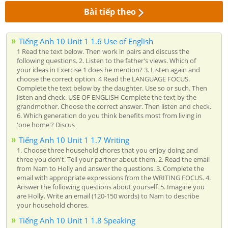
Bài tiếp theo
Tiếng Anh 10 Unit 1 1.6 Use of English
1 Read the text below. Then work in pairs and discuss the
following questions. 2. Listen to the father's views. Which of
your ideas in Exercise 1 does he mention? 3. Listen again and
choose the correct option. 4 Read the LANGUAGE FOCUS.
Complete the text below by the daughter. Use so or such. Then
listen and check. USE OF ENGLISH Complete the text by the
grandmother. Choose the correct answer. Then listen and check.
6. Which generation do you think benefits most from living in
'one home'? Discus
Tiếng Anh 10 Unit 1 1.7 Writing
1. Choose three household chores that you enjoy doing and
three you don't. Tell your partner about them. 2. Read the email
from Nam to Holly and answer the questions. 3. Complete the
email with appropriate expressions from the WRITING FOCUS. 4.
Answer the following questions about yourself. 5. Imagine you
are Holly. Write an email (120-150 words) to Nam to describe
your household chores.
Tiếng Anh 10 Unit 1 1.8 Speaking