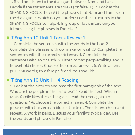
1. Read and listen to the dialogue. between Nam and Lan.
Decide if the statements are true (T) or false (F). 2. Look at the
SPEAKING FOCUS. Tick (✔) the phrases that Nam and Lan use in
the dialogue. 3. Which do you prefer? Use the structures in the
SPEAKING FOCUS to help. 4. In group of four, interview your
friends using the phrases in Exercise 3.
Tiếng Anh 10 Unit 1 Focus Review 1
1. Complete the sentences with the words in the box. 2.
Complete the phrases with do, make, or wash. 3. Complete the
sentences with the correct verb tense. 4. Complete the
sentences with so or such. 5. Listen to two people talking about
household chores. Choose the correct answer. 6. Write an email
(120-150 words) to a foreign friend. You should:
Tiếng Anh 10 Unit 1 1.4 Reading
1. Look at the pictures and read the first paragraph of the text.
Who are the people in the pictures? 2. Read the text. Who in
Mai's family likes these things? 3. Read the text again. For
questions 1-6, choose the correct answer. 4. Complete the
phrases with the verbs in blue in the text. Then listen, check and
repeat. 5. Work in pairs. Discuss your family's typical day. Use
the words and phrases in Exercise 4.