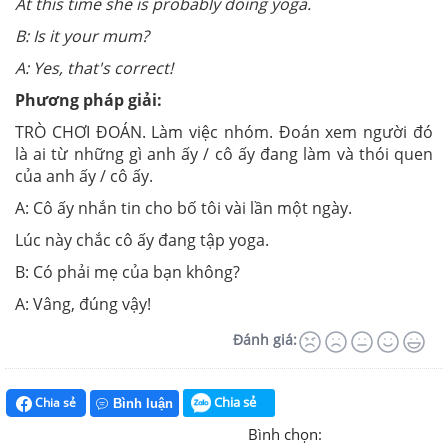
At this time she is probably doing yoga.
B: Is it your mum?
A: Yes, that's correct!
Phương pháp giải:
TRÒ CHƠI ĐOÁN. Làm việc nhóm. Đoán xem người đó
là ai từ những gì anh ấy / cô ấy đang làm và thói quen
của anh ấy / cô ấy.
A: Cô ấy nhắn tin cho bố tôi vài lần một ngày.
Lúc này chắc cô ấy đang tập yoga.
B: Có phải mẹ của bạn không?
A: Vâng, đúng vậy!
Đánh giá:
Chia sẻ
Chia sẻ
Bình luận
Bình chọn: