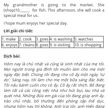
My grandmother is going to the market. She
(shop)10______ for fish. This afternoon, she will cook a
special meal for us.
I hope mum enjoys her special day.
Lời giải chi tiết:
1. make
2. cook
3. goes
4. is washing
5. watches
6. enjoys
7. cleans
8. goes
9. is visiting
10. is shopping
Dịch
bài:
Hôm nay là chủ nhật và cũng là sinh nhật của mẹ tôi.
Mọi người trong gia đình tôi muốn làm cho mẹ một
ngày đặc biệt. Chúng tôi đang cho cô ấy một ngày 'tự
do'. Sáng nay, tôi làm cho mẹ một bữa sáng đặc biệt.
Tôi nấu bánh cuốn cho cô ấy. Cô ấy rất thích. Bố đang
làm tất cả các công việc nhà như hút bụi, lau nhà và
quét nhà. Những đứa em gái của tôi đang giúp anh ấy.
Vào chủ nhật, bố thường đến phòng tập thể dục,
nhưng hôm nay thì không. Anh trai tôi- anh Hiển đang