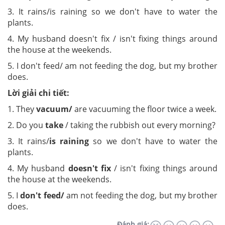
3. It rains/is raining so we don't have to water the
plants.
4. My husband doesn't fix / isn't fixing things around
the house at the weekends.
5. I don't feed/ am not feeding the dog, but my brother
does.
Lời giải chi tiết:
1. They
vacuum/
are vacuuming the floor twice a week.
2. Do you
take
/ taking the rubbish out every morning?
3. It rains/
is raining
so we don't have to water the
plants.
4. My husband
doesn't fix
/ isn't fixing things around
the house at the weekends.
5. I
don't feed/
am not feeding the dog, but my brother
does.
Đánh giá: