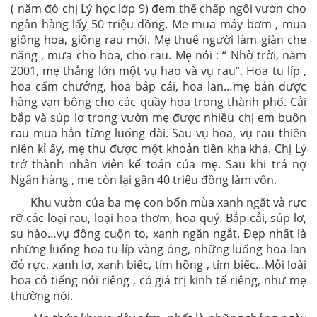
( năm đó chị Lý học lớp 9) đem thế chấp ngôi vườn cho
ngân hàng lấy 50 triệu đồng. Mẹ mua máy bơm , mua
giống hoa, giống rau mới. Mẹ thuê người làm giàn che
nắng , mưa cho hoa, cho rau. Mẹ nói : “ Nhờ trời, năm
2001, mẹ thắng lớn một vụ hao và vụ rau”. Hoa tu líp ,
hoa cẩm chướng, hoa bắp cải, hoa lan…mẹ bán được
hàng vạn bông cho các quầy hoa trong thành phố. Cải
bắp và súp lơ trong vườn mẹ được nhiều chị em buôn
rau mua hẳn từng luống dài. Sau vụ hoa, vụ rau thiên
niên kỉ ấy, mẹ thu được một khoản tiền kha khá. Chị Lý
trở thành nhân viên kế toán của mẹ. Sau khi trả nợ
Ngân hàng , mẹ còn lại gần 40 triệu đồng làm vốn.
Khu vườn của ba mẹ con bốn mùa xanh ngắt và rực
rỡ các loại rau, loại hoa thơm, hoa quý. Bắp cải, súp lơ,
su hào…vụ đông cuộn to, xanh ngăn ngắt. Đẹp nhất là
những luống hoa tu-líp vàng óng, những luống hoa lan
đỏ rực, xanh lơ, xanh biếc, tím hồng , tím biếc…Mỗi loài
hoa có tiếng nói riêng , có giá trị kinh tế riêng, như mẹ
thường nói.