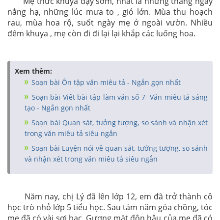
Mẹ thức khuya dậy sớm, nhất là những tháng ngày
nắng hạ, những lúc mưa to , gió lớn. Mùa thu hoạch
rau, mùa hoa rộ, suốt ngày mẹ ở ngoài vườn. Nhiều
đêm khuya , mẹ còn đi đi lại lại khắp các luống hoa.
Xem thêm:
Soạn bài Ôn tập văn miêu tả - Ngắn gọn nhất
Soạn bài Viết bài tập làm văn số 7- Văn miêu tả sáng
tạo - Ngắn gọn nhất
Soạn bài Quan sát, tưởng tượng, so sánh và nhận xét
trong văn miêu tả siêu ngắn
Soạn bài Luyện nói về quan sát, tưởng tượng, so sánh
và nhận xét trong văn miêu tả siêu ngắn
Năm nay, chị Lý đã lên lớp 12, em đã trở thành cô
học trò nhỏ lớp 5 tiểu học. Sau tám năm góa chồng, tóc
mẹ đã có vài sợi bạc. Gương mặt đôn hậu của mẹ đã có