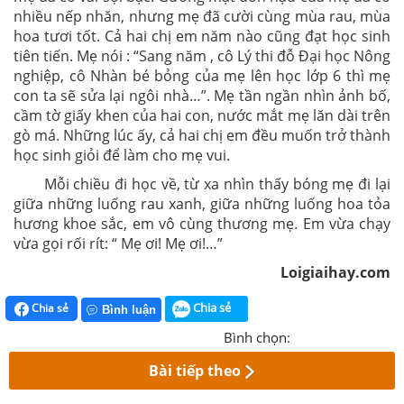
nhiều nếp nhăn, nhưng mẹ đã cười cùng mùa rau, mùa
hoa tươi tốt. Cả hai chị em năm nào cũng đạt học sinh
tiên tiến. Mẹ nói : “Sang năm , cô Lý thi đỗ Đại học Nông
nghiệp, cô Nhàn bé bỏng của mẹ lên học lớp 6 thì mẹ
con ta sẽ sửa lại ngôi nhà…”. Mẹ tần ngần nhìn ảnh bố,
cầm tờ giấy khen của hai con, nước mắt mẹ lăn dài trên
gò má. Những lúc ấy, cả hai chị em đều muốn trở thành
học sinh giỏi để làm cho mẹ vui.
Mỗi chiều đi học về, từ xa nhìn thấy bóng mẹ đi lại
giữa những luống rau xanh, giữa những luống hoa tỏa
hương khoe sắc, em vô cùng thương mẹ. Em vừa chạy
vừa gọi rối rít: “ Mẹ ơi! Mẹ ơi!…”
Loigiaihay.com
Chia sẻ
Chia sẻ
Bình luận
Bình chọn:
Bài tiếp theo