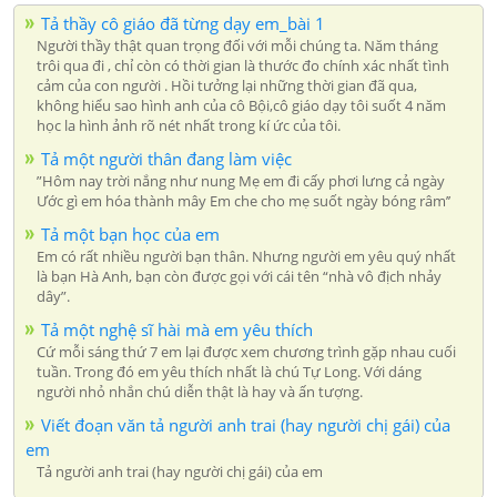
Tả thầy cô giáo đã từng dạy em_bài 1
Người thầy thật quan trọng đối với mỗi chúng ta. Năm tháng
trôi qua đi , chỉ còn có thời gian là thước đo chính xác nhất tình
cảm của con người . Hồi tưởng lại những thời gian đã qua,
không hiểu sao hình anh của cô Bội,cô giáo dạy tôi suốt 4 năm
học la hình ảnh rõ nét nhất trong kí ức của tôi.
Tả một người thân đang làm việc
”Hôm nay trời nắng như nung Mẹ em đi cấy phơi lưng cả ngày
Ước gì em hóa thành mây Em che cho mẹ suốt ngày bóng râm’’
Tả một bạn học của em
Em có rất nhiều người bạn thân. Nhưng người em yêu quý nhất
là bạn Hà Anh, bạn còn được gọi với cái tên “nhà vô địch nhảy
dây”.
Tả một nghệ sĩ hài mà em yêu thích
Cứ mỗi sáng thứ 7 em lại được xem chương trình gặp nhau cuối
tuần. Trong đó em yêu thích nhất là chú Tự Long. Với dáng
người nhỏ nhắn chú diễn thật là hay và ấn tượng.
Viết đoạn văn tả người anh trai (hay người chị gái) của
em
Tả người anh trai (hay người chị gái) của em