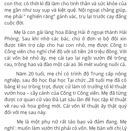
con thơ, có thời kì đã làm cho tinh thần và sức khỏe của
mẹ gần như suy sụp và kiệt quệ. Nội ngoại chẳng giúp,
mẹ phải “ nghiến răng” gánh vác, trụ lại trước cay đắng
cuộc đời.
Mẹ là con gái làng hoa Đằng Hải ở ngoại thành Hải
Phòng. Sau khi nhờ các bác, chú ở đơn vị bộ đội xin
được tiền trợ cấp cho hai con nhỏ, mẹ được Công ti
Công viên cho nghỉ chế độ với số tiền 24 triệu đồng. Với
cái vốn bé nhỏ ấy, mẹ cải tạo lại ngôi vườn để trồng
rau, trồng hao và đào một cái ao 36 mét vuông nuôi cá.
Năm 20 tuổi, mẹ chỉ có trình độ Trung cấp nông
nghiệp, sau đó học Đại học Tại chức ,28 tuổi mẹ đã có
bằng kĩ sư trồng trọt, được cử làm tổ trưởng tổ kĩ thuật
vườn hoa – cây cảnh của Công ti Công viên. Mẹ đã từng
được cơ quan cử vào Đà Lạt sáu lần để học tập kĩ thuật
về rau và hoa giống mới. Cái vốn kĩ thuật ấy thật quý
đối với mẹ sau này.
Mẹ là một phụ nữ rất táo bạo và đảm đang. Mẹ
nghĩ : muốn làm vườn thì phải có vốn. Mẹ bàn với chị Lý