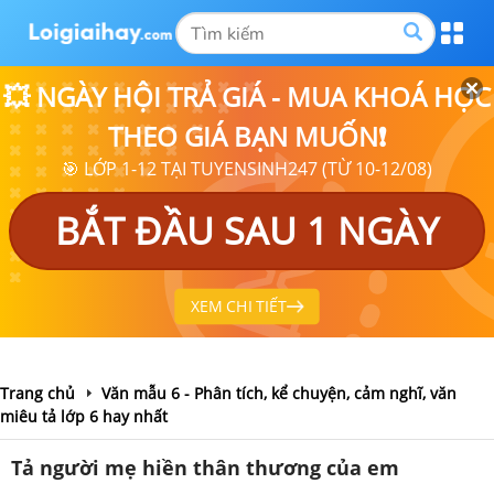
💥 NGÀY HỘI TRẢ GIÁ - MUA KHOÁ HỌC
THEO GIÁ BẠN MUỐN❗
🎯 LỚP 1-12 TẠI TUYENSINH247 (TỪ 10-12/08)
BẮT ĐẦU SAU 1 NGÀY
XEM CHI TIẾT
Trang chủ
Văn mẫu 6 - Phân tích, kể chuyện, cảm nghĩ, văn
miêu tả lớp 6 hay nhất
Tả người mẹ hiền thân thương của em