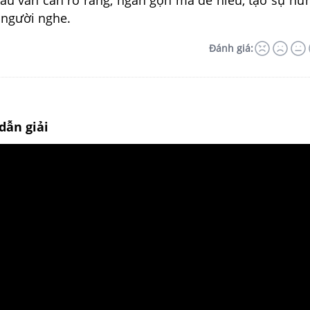
câu văn cần rõ ràng, ngắn gọn mà dễ hiểu, tạo sự hứ
 người nghe.
Đánh giá:
dẫn giải