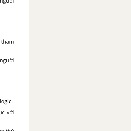
 người
i tham
 người
logic.
ục với