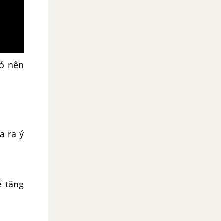
có nên
a ra ý
ể tăng