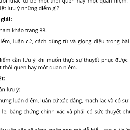
ười khác từ bỏ một thói quen hay một quan niệm,
biệt lưu ý những điểm gì?
giải:
 tham khảo trang 88.
điểm, luận cứ, cách dùng từ và giọng điệu trong bà
iểm cần lưu ý khi muốn thực sự thuyết phục được
t thói quen hay một quan niệm.
ết:
n lưu ý:
hững luận điểm, luận cứ xác đáng, mạch lạc và có sự 
í lẽ, bằng chứng chính xác và phải có sức thuyết ph