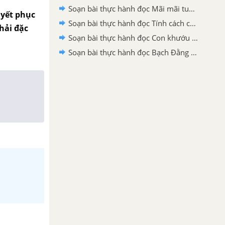
Soạn bài thực hành đọc Mãi mãi tuổi hai mươi SGK Ngữ Văn 10 tập 2 Kết nối tri thức - siêu ngắn
uyết phục
Soạn bài thực hành đọc Tính cách của cây SGK Ngữ Văn 10 tập 2 Kết nối tri thức - siêu ngắn
hải đặc
Soạn bài thực hành đọc Con khướu xổ lồng SGK Ngữ Văn 10 tập 2 Kết nối tri thức - siêu ngắn
Soạn bài thực hành đọc Bạch Đằng hải khẩu SGK Ngữ Văn 10 tập 2 Kết nối tri thức - siêu ngắn