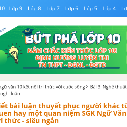
10
Lớp 9
Lớp 8
Lớp 7
Lớp 6
Lớp 5
Lớp 4
Lớ
ngữ văn 10 kết nối tri thức với cuộc sống
Bài 3: Nghệ thuật
 nghị luận
iết bài luận thuyết phục người khác t
quen hay một quan niệm SGK Ngữ Văn 
ri thức - siêu ngắn