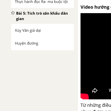
Thực hành đọc Ra- ma buộc tội
Video hướng 
Bài 5: Tích trò sân khấu dân
gian
Xúy Vân giả dại
Huyện đường
Múa rối nước hiện đại soi bóng
tiền nhân
Viết báo cáo nghiên cứu
Lắng nghe và phản hồi về nội
dung một bài thuyết trình kết
quả nghiên cứu
Từ những điều 