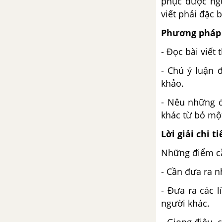
Củng cố mở rộng trang 151
phục được ng
viết phải đặc 
Thực hành đọc Hồn thiêng đưa
Phương pháp 
đường
- Đọc bài viết
Ôn tập Học kỳ I
- Chú ý luận 
khảo.
Hệ thống hóa kiến thức đã học
- Nêu những đ
Luyện tập và vận dụng - Đọc
khác từ bỏ mộ
Lời giải chi ti
Luyện tập và vận dụng - Viết
Những điểm cầ
Luyện tập và vận dụng - Nói và
- Cần đưa ra n
nghe
- Đưa ra các l
Bài 6: Nguyễn Trãi - "Dành
người khác.
còn để trợ dân này"