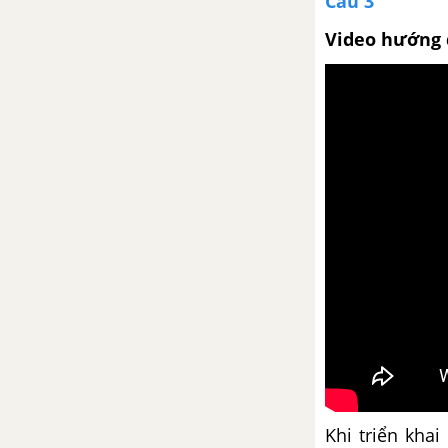
Câu 3
Phục hồi tầng ozone: Thành
Video hướng 
công hiếm hoi của nỗ lực toàn
cầu
Sử dụng phương tiện phi ngôn
ngữ
Viết một văn bản nội quy hoặc
một văn bản hướng dẫn nơi
công cộng
Thảo luận về văn bản nội quy
hoặc văn bản hướng dẫn nơi
công cộng
Củng cố mở rộng trang 95
Khi triển kha