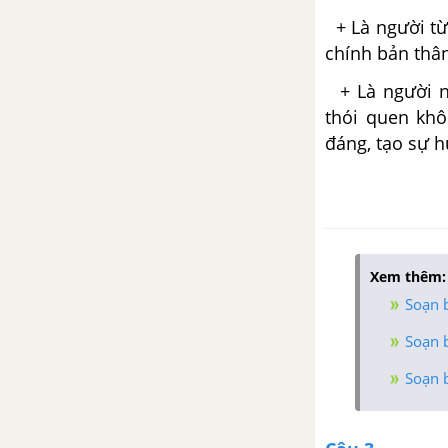
Viết bài văn nghị luận phân tích,
+ Là người từ
đánh giá một tác phẩm văn học
chính bản thân
+ Là người ng
Thảo luận về một vấn đề văn
thói quen kh
học có ý kiến khác nhau
đáng, tạo sự h
Củng cố mở rộng trang 68
Thực hành đọc Con khướu xổ
lồng
Xem thêm:
Bài 8: Thế giới đa dạng của
Soạn b
thông tin
Soạn b
Sự sống và cái chết
Soạn b
Nghệ thuật truyền thống của
người Việt