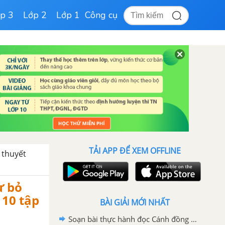
p 3
Lớp 2
Lớp 1
Công cụ
TẢI APP ĐỂ XEM OFFLINE
 thuyết
ừ bỏ
10 tập
BÀI GIẢI MỚI NHẤT
Soạn bài thực hành đọc Cánh đồng SGK Ngữ Văn 10 tập 1 Kết nối tri thức - siêu ngắn