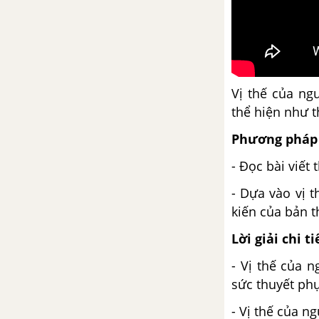
Thực hành đọc Ngôn chí bài 3
Thực hành đọc Bạch Đằng hải
khẩu
Vị thế của ng
Bài 7: Quyền năng của người
thể hiện như 
kể chuyện
Phương pháp 
Người cầm quyền khôi phục uy
- Đọc bài viết
quyền
- Dựa vào vị t
Dưới bóng hoàng lan
kiến của bản t
Lời giải chi ti
Một chuyện đùa nho nhỏ
- Vị thế của n
Biện pháp chêm xen, biện pháp
sức thuyết phụ
liệt kê
- Vị thế của ng