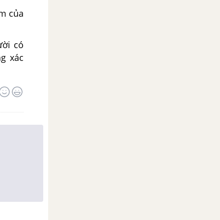
ểm của
ười có
ng xác