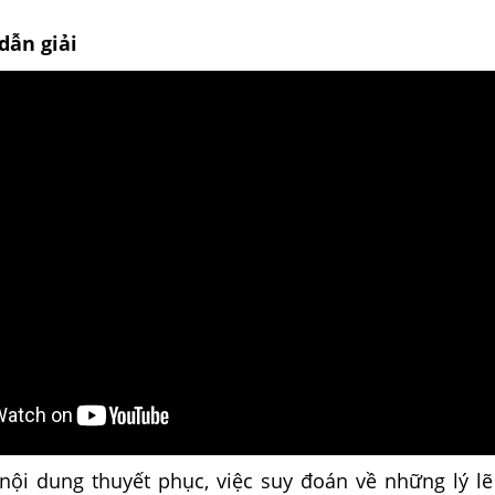
dẫn giải
i nội dung thuyết phục, việc suy đoán về những lý l