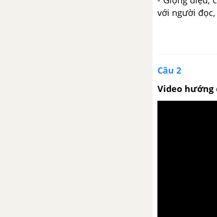
- Giọng điệu, 
Tác gia Nguyễn Trãi
với người đọc,
Bình Ngô đại cáo
Bảo kính cảnh giới
Câu 2
Dục Thúy sơn
Video hướng 
Thực hành tiếng việt trang 26
Viết văn bản nghị luận về một
vấn đề xã hội
Thảo luận về một vấn đề xã hội
có ý kiến khác nhau
Củng cố mở rộng trang 33