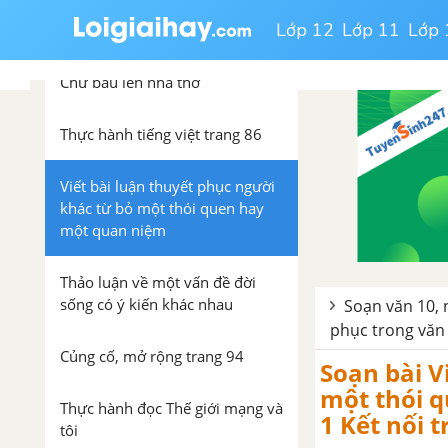
Lớp 12
Lớp 11
Lớp 
Yêu và đồng cảm
Chữ bầu lên nhà thơ
Thực hành tiếng việt trang 86
Viết bài luận thuyết phục người
khác từ bỏ một thói quen hay
một quan niệm
Thảo luận về một vấn đề đời
sống có ý kiến khác nhau
Soạn văn 10, 
phục trong văn
Củng cố, mở rộng trang 94
Soạn bài V
một thói 
Thực hành đọc Thế giới mạng và
1 Kết nối t
tôi