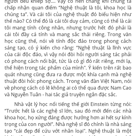
người đều khiếp sợ.... Vậy có nên chăng khi chúng ta
chấp nhận quan điểm “Nghệ thuật là tôi, khoa học là
chúng ta”. Và cái tôi của nghệ thuật đó biểu hiện như
thế nào? Có thể đó là cái tôi duy cảm, cũng có thể là cái
tôi mang tính công nhân, nhưng trước hết đó phải là
cái tôi đầy cá tính và mang sắc thái riêng. Trong văn
học cũng thế, nói về tính độc đáo trong phong cách
sáng tạo, có ý kiến cho rằng: “Nghệ thuật là lĩnh vực
của cái độc đáo, vì vậy nói đòi hỏi người sáng tác phải
có phong cách nổi bật, tức là có gì đó rất riêng, mới lạ,
thể hiện trong tác phẩm của mình". Ý kiến trên rất bao
quát nhưng cũng đưa ra được một khía cạnh mà nghệ
thuật đòi hỏi: phong cách. Trong văn đàn Việt Nam, nói
về phong cách có lẽ không ai có thể qua được Nam Cao
và Nguyễn Tuân - hai tác giả truyện ngắn đặc sắc.
Nhà vật lý học nổi tiếng thế giới Einstein từng nói:
“Trước hết là các nghệ sĩ lớn, sau đó mới đến các nhà
khoa học, họ xứng đáng được hưởng hơn ai hết sự kính
trọng của con người”. Nhà nghệ sĩ đó chính là nhà sáng
tạo “cái đẹp để cứu vớt nhân loại". Nghệ thuật là một