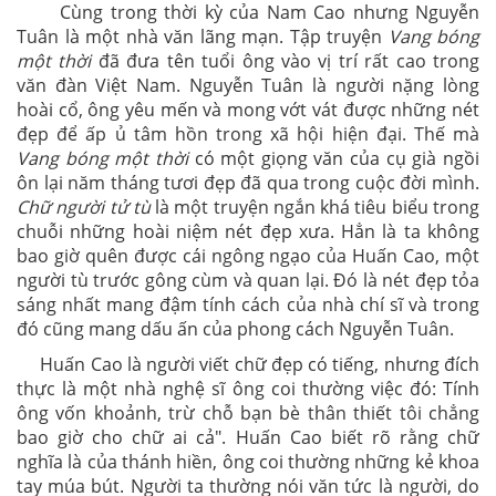
Cùng trong thời kỳ của Nam Cao nhưng Nguyễn
Tuân là một nhà văn lãng mạn. Tập truyện
Vang bóng
một thời
đã đưa tên tuổi ông vào vị trí rất cao trong
văn đàn Việt Nam. Nguyễn Tuân là người nặng lòng
hoài cổ, ông yêu mến và mong vớt vát được những nét
đẹp để ấp ủ tâm hồn trong xã hội hiện đại. Thế mà
Vang bóng một thời
có một giọng văn của cụ già ngồi
ôn lại năm tháng tươi đẹp đã qua trong cuộc đời mình.
Chữ người tử tù
là một truyện ngắn khá tiêu biểu trong
chuỗi những hoài niệm nét đẹp xưa. Hẳn là ta không
bao giờ quên được cái ngông ngạo của Huấn Cao, một
người tù trước gông cùm và quan lại. Đó là nét đẹp tỏa
sáng nhất mang đậm tính cách của nhà chí sĩ và trong
đó cũng mang dấu ấn của phong cách Nguyễn Tuân.
Huấn Cao là người viết chữ đẹp có tiếng, nhưng đích
thực là một nhà nghệ sĩ ông coi thường việc đó: Tính
ông vốn khoảnh, trừ chỗ bạn bè thân thiết tôi chẳng
bao giờ cho chữ ai cả". Huấn Cao biết rõ rằng chữ
nghĩa là của thánh hiền, ông coi thường những kẻ khoa
tay múa bút. Người ta thường nói văn tức là người, do