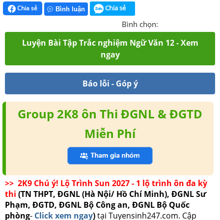
Chia sẻ
Chia sẻ
Bình luận
Bình chọn:
Luyện Bài Tập Trắc nghiệm Ngữ Văn 12 - Xem
ngay
Báo lỗi - Góp ý
Group 2K8 ôn Thi ĐGNL & ĐGTD
Miễn Phí
>> 2K9 Chú ý! Lộ Trình Sun 2027 - 1 lộ trình ôn đa kỳ
thi
(TN THPT, ĐGNL (Hà Nội/ Hồ Chí Minh), ĐGNL Sư
Phạm, ĐGTD, ĐGNL Bộ Công an, ĐGNL Bộ Quốc
phòng
-
Click xem ngay
)
tại Tuyensinh247.com.
Cập