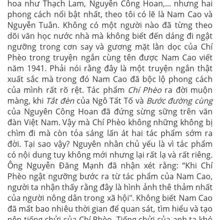
hoa như Thạch Lam, Nguyễn Công Hoan,... nhưng hai
phong cách nổi bật nhất, theo tôi có lẽ là Nam Cao và
Nguyễn Tuân. Không có một người nào đã từng theo
dõi văn học nước nhà mà không biết đến dáng đi ngật
ngưỡng trong cơn say và gương mặt lằn dọc của Chí
Phèo trong truyện ngắn cùng tên được Nam Cao viết
năm 1941. Phải nói rằng đây là một truyện ngắn thật
xuất sắc mà trong đó Nam Cao đã bộc lộ phong cách
của mình rất rõ rệt. Tác phẩm
Chí Phèo
ra đời muộn
màng, khi
Tắt đèn
của Ngô Tất Tố và
Bước đường cùng
của Nguyên Công Hoan đã đứng sừng sững trên văn
đàn Việt Nam. Vậy mà Chí Phèo không những không bị
chìm đi mà còn tỏa sáng lấn át hai tác phẩm sớm ra
đời. Tại sao vậy? Nguyên nhân chủ yếu là vì tác phẩm
có nội dung tuy không mới nhưng lại rất lạ và rất riêng.
Ông Nguyễn Đăng Mạnh đã nhận xét rằng: “Khi Chí
Phèo ngật ngưỡng bước ra từ tác phẩm của Nam Cao,
người ta nhận thấy rằng đây là hình ảnh thê thảm nhất
của người nông dân trong xã hội". Không biết Nam Cao
đã mất bao nhiêu thời gian để quan sát, tìm hiểu và tạo
nên tiếng chửi của Chí Phèo. Tiếng chửi của anh ta khó