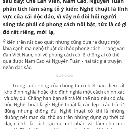
sau đây: Chế Lan Viên, Nam Cao, Nguyễn Tuân
phân tích làm sáng tỏ ý kiến: Nghệ thuật là lĩnh
vực của cái độc đáo, vì vậy nó đòi hỏi người
sáng tác phải có phong cách nổi bật, tức là có gì
đó rất riêng, mới lạ,
Ý kiến trên rất bao quát nhưng cũng đưa ra đưực một
khía cạnh mà nghệ thuật đòi hỏi: phong cách. Trong văn
đàn Việt Nam, nói về phong cách có lẽ không ai có thể
qua được Nam Cao và Nguyễn Tuân - hai tác giả truyện
ngắn đặc sắc.
QUẢNG CÁO
Trong cuộc sống của chúng ta có biết bao điều rất
khó định nghĩa hoặc khó định nghĩa một cách chính xác
và đầy đủ. Chẳng hạn bạn sẽ trả lời thế nào nếu có câu
hỏi: Nghệ thuật là gì? Nghệ thuật là cái đẹp - câu trả lời
đúng nhưng không đủ. Nghệ thuật có khi là những
đường nét man dại thô sơ trên những dụng cụ thời cổ
đại, có khi là cách tạo ra một nhân vật làm cho mọi