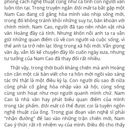
phong cách nghệ thuật cũng như cá tính con người vẫn
luôn tồn tại. Trong truyện ngắn
Đôi mắt
ta bắt gặp một
Nam Cao đang cố gắng hòa mình vào nhịp sống mới,
trong đó không tránh khỏi những suy tư, băn khoăn với
chính mình. Nam Cao, người đã tạo nên nhân vật nhà
văn Hoàng đầy cá tính. Nhưng khốn nỗi anh ta ra vẫn
giữ những quan điểm cũ về con người và cuộc sống, vì
thế anh ta trở nên lạc lõng trong xã hội mới. Vẫn giọng
văn ấy, vẫn lối kể chuyện đầy lôi cuốn ngày xưa, nhưng
tư tưởng của Nam Cao đã thay đổi rất nhiều.
Thật vậy, trong thời buổi kháng chiến mà anh Hoàng
còn cần một cái bàn viết cho ra hồn mới ngồi vào sáng
tác thì thật là một điều kỳ lạ. Con người dù sao đi nữa
cũng phải cố gắng hòa nhập vào xã hội, cùng sống
cùng sinh hoạt như mọi người quanh mình chứ. Nam
Cao là nhà văn hay phát biểu quan điểm của mình
trong tác phẩm.
Đôi mắt
có thể được coi là tuyên ngôn
nghệ thuật của ông. Trong giai đoạn văn nqhệ sĩ phải
“nhận đường" để lao vào những trận chiến mới, Nam
Cao ý thức rất rõ nhiệm vụ của mình. Điều đó cho thấy