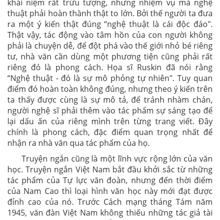
khái niệm rất trừu tượng, nhưng nhiệm vụ mà nghệ
thuật phải hoàn thành thật to lớn. Bởi thế người ta đưa
ra một ý kiến thật đúng “nghệ thuật là cái độc đáo".
Thật vậy, tác động vào tâm hồn của con người không
phải là chuyện dễ, để đột phá vào thế giới nhỏ bé riêng
tư, nhà văn cần dùng một phương tiện cũng phải rất
riêng đó là phong cách. Họa sĩ Ruskin đã nói rằng
“Nghệ thuật - đó là sự mô phỏng tự nhiên". Tuy quan
điểm đó hoàn toàn không đúng, nhưng theo ý kiến trên
ta thấy được cùng là sự mô tả, để tránh nhàm chán,
người nghệ sĩ phải thêm vào tác phẩm sự sáng tạo để
lại dấu ấn của riêng mình trên từng trang viết. Đây
chính là phong cách, đặc điểm quan trọng nhất để
nhận ra nhà văn qua tác phẩm của họ.
Truyện ngắn cũng là một lĩnh vực rộng lớn của văn
học. Truyện ngắn Việt Nam bắt đầu khởi sắc từ những
tác phẩm của Tự lực văn đoàn, nhưng đến thời điểm
của Nam Cao thì loại hình văn học này mới đạt được
đỉnh cao của nó. Trước Cách mạng tháng Tám năm
1945, văn đàn Việt Nam không thiếu những tác giả tài