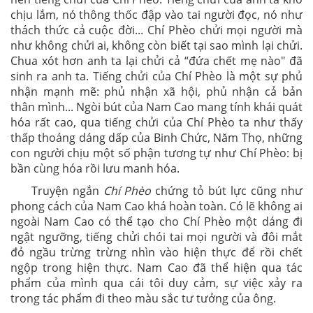
chịu lắm, nó thông thốc đập vào tai người đọc, nó như
thách thức cả cuộc đời... Chí Phèo chửi mọi người mà
như không chửi ai, không còn biết tại sao mình lại chửi.
Chua xót hơn anh ta lại chửi cả “đứa chết mẹ nào" đã
sinh ra anh ta. Tiếng chửi của Chí Phèo là một sự phủ
nhận mạnh mẽ: phủ nhận xã hội, phủ nhận cả bản
thân mình... Ngòi bút của Nam Cao mang tính khái quát
hóa rất cao, qua tiếng chửi của Chí Phèo ta như thấy
thấp thoáng dáng dấp của Binh Chức, Năm Thọ, những
con người chịu một số phận tương tự như Chí Phèo: bị
bần cùng hóa rồi lưu manh hóa.
Truyện ngắn
Chí Phèo
chứng tỏ bút lực cũng như
phong cách của Nam Cao khá hoàn toàn. Có lẽ không ai
ngoài Nam Cao có thể tạo cho Chí Phèo một dáng đi
ngật ngưỡng, tiếng chửi chói tai mọi người và đôi mắt
đỏ ngầu trừng trừng nhìn vào hiện thực để rồi chết
ngộp trong hiện thực. Nam Cao đã thể hiện qua tác
phẩm của mình qua cái tôi duy cảm, sự việc xảy ra
trong tác phẩm đi theo màu sắc tư tưởng của ông.