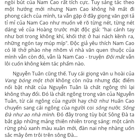
ngòi bút của Nam Cao rất tích cực. Tuy sáng tác theo
một hướng mới nhưng Nam Cao không hề mất đi
phong cách của mình, ta vẫn gặp ở đây giọng văn gợi tả
tỉ mỉ của Nam Cao như muốn vẽ rõ từng nét, từng nét
dáng vẻ của Hoàng trước mặt độc giả: "hai cánh tay
như bơi trong không khí, khối thịt ở hai nách kềnh ra,
những ngón tay múp míp". Độc giả yêu thích Nam Cao
có lẽ thở phào nhẹ nhõm vì nhà văn quen thuộc của
mình vẫn còn đó, vẫn là Nam Cao - truyện
Đôi mắt
vẫn
lôi cuốn không kém tác phẩm nào.
Nguyễn Tuân cũng thế. Tuy cái giọng văn u hoài của
Vang bóng một thời
không còn nữa nhưng đặc điểm
nổi bật nhất của Nguyễn Tuân là chất ngông thì lại
không thay đổi. Đó là chất ngông trong văn của Nguyễn
Tuân, từ cái ngông của người hay chữ như Huấn Cao
chuyển sang cái ngông của người coi
sông
nước
Sông
Đà như ao nhà mình
. Đó đây trong tùy bút Sông Đà ta
bắt gặp những mảng thiên nhiên trong sáng: một cánh
rừng phủ xanh màu xuân mới, đàn nai nhẹ nhàng uốn
sắc mây ôm trôi trên sông Đà...