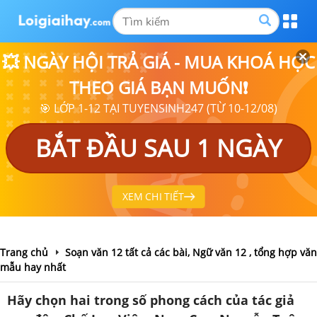
💥 NGÀY HỘI TRẢ GIÁ - MUA KHOÁ HỌC
THEO GIÁ BẠN MUỐN❗
🎯 LỚP 1-12 TẠI TUYENSINH247 (TỪ 10-12/08)
BẮT ĐẦU SAU 1 NGÀY
XEM CHI TIẾT
Trang chủ
Soạn văn 12 tất cả các bài, Ngữ văn 12 , tổng hợp văn
mẫu hay nhất
Hãy chọn hai trong số phong cách của tác giả