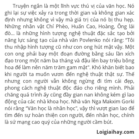
Truyện ngắn là một lĩnh vực thú vị của văn học. Nó
ghi lại sự việc xảy ra trong thời gian và không gian xác
định nhưng không vì vậy mà giá trị của nó bị thu hẹp.
Những nhân vật Chí Phèo, Huấn Cao, Hoàng, Ông lái
đò... là những hình tượng nghệ thuật đặc sắc tạo bởi
năng lực sáng tạo của nhà văn Povlenko nói rằng: “Tôi
thu nhập hình tượng cũ như con ong hút mật vậy. Một
con ong phải bay một đoạn đường bằng sáu lần xích
đạo trong một năm ba tháng và đậu lên bay triệu bông
hoa để làm nên năm trăm gam mật". Khó khăn biết bao
khi người ta muốn vươn đến nghệ thuật thật sự. Thế
nhưng con người vẫn không ngừng đi tìm cái đẹp,
phong cách nghệ thuật độc đáo cho riêng mình. Phải
chăng quá trình ấy cũng đầy gian nan không kém gì lao
động của các nhà khoa học. Nhà văn Nga Makxim Gorki
nói rằng “Văn học là nhân học", vậy thì vượt gian lao để
tìm đến sự hoàn thiện con người, đến nhân học, chính
là sứ mạng cao quý của những người cầm bút.
Loigiaihay.com