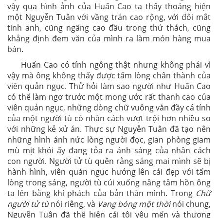
vậy qua hình ảnh của Huấn Cao ta thấy thoáng hiện
một Nguyễn Tuân với vầng trán cao rộng, với đôi mắt
tinh anh, cũng ngẩng cao đầu trong thử thách, cũng
khẳng định đem văn của mình ra làm món hàng mua
bán.
Huấn Cao có tính ngông thật nhưng không phải vì
vậy mà ông không thấy được tấm lòng chân thành của
viên quản ngục. Thử hỏi làm sao người như Huấn Cao
có thể làm ngơ trước một mong ước rất thanh cao của
viên quản ngục, những dòng chữ vuông vắn đầy cá tính
của một người tù có nhân cách vượt trội hơn nhiều so
với những kẻ xử án. Thực sự Nguyễn Tuân đã tạo nên
những hình ảnh nức lòng người đọc, gian phòng giam
mù mịt khói ấy đang tỏa ra ánh sáng của nhân cách
con người. Người tử tù quên rằng sáng mai mình sẽ bị
hành hình, viên quản ngục hướng lên cái đẹp với tấm
lòng trong sáng, người tù cúi xuống nâng tâm hồn ông
ta lên bằng khí phách của bản thân mình. Trong
Chữ
người tử tù
nói riêng, và
Vang bóng một thời
nói chung,
Nguyễn Tuân đã thể hiện cái tôi yêu mến và thương