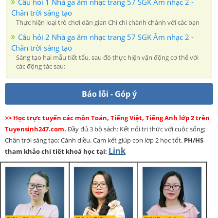
Câu hỏi 1 Nhà ga âm nhạc trang 57 SGK Âm nhạc 2 -
Chân trời sáng tạo
Thực hiện loại trò chơi dân gian Chi chi chành chành với các bạn
Câu hỏi 2 Nhà ga âm nhạc trang 57 SGK Âm nhạc 2 -
Chân trời sáng tạo
Sáng tạo hai mẫu tiết tấu, sau đó thực hiện vận động cơ thể với
các động tác sau:
Báo lỗi - Góp ý
>> Học trực tuyến các môn Toán, Tiếng Việt, Tiếng Anh lớp 2 trên
Tuyensinh247.com.
Đầy đủ 3 bộ sách: Kết nối tri thức với cuộc sống;
Chân trời sáng tạo; Cánh diều. Cam kết giúp con lớp 2 học tốt.
PH/HS
Link
tham khảo chi tiết khoá học tại: