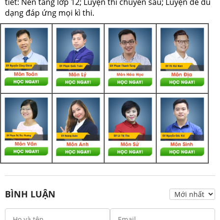
tiết: Nền tảng lớp 12; Luyện thi chuyên sâu; Luyện đề đủ
dạng đáp ứng mọi kì thi.
BÌNH LUẬN