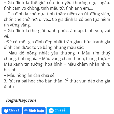
+ Gia đình là thế giới của tình yêu thương ngọt ngào:
tình cảm vợ chồng, tình mẫu tử, tình anh em,...
+ Gia đình là chỗ dựa tinh thần: niềm an ủi, động viên,
chốn che chở, nơi đi về... Có gia đình là có bến tựa niềm
tin vững vàng.
+ Gia đình là thế giới hạnh phúc: ấm áp, bình yên, vui
vẻ.
- Để có một gia đình đẹp nhất trần gian, bức tranh gia
đình cần được tô vẽ bằng những màu sắc:
+ Màu đỏ nồng nhiệt yêu thương + Màu tím thuỷ
chung, tình nghĩa + Màu vàng chân thành, trung thực +
Màu xanh tin tưởng, hoà bình + Màu chàm nhẫn nhịn,
hi sinh.
+ Màu hồng ân cần chia sẻ.
3. Rút ra bài học cho bản thân. (Ý thức vun đắp cho gia
đình)
loigiaihay.com
Chia sẻ
Chia sẻ
Bình luận