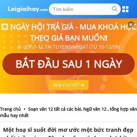
💥 NGÀY HỘI TRẢ GIÁ - MUA KHOÁ HỌC
THEO GIÁ BẠN MUỐN❗
🎯 LỚP 1-12 TẠI TUYENSINH247 (TỪ 10-12/08)
BẮT ĐẦU SAU 1 NGÀY
XEM CHI TIẾT
Trang chủ
Soạn văn 12 tất cả các bài, Ngữ văn 12 , tổng hợp văn
mẫu hay nhất
Một hoạ sĩ suốt đời mơ ước một bức tranh đẹp