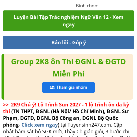
Bình chọn:
Luyện Bài Tập Trắc nghiệm Ngữ Văn 12 - Xem
ngay
Báo lỗi - Góp ý
Group 2K8 ôn Thi ĐGNL & ĐGTD
Miễn Phí
>> 2K9 Chú ý! Lộ Trình Sun 2027 - 1 lộ trình ôn đa kỳ
thi
(TN THPT, ĐGNL (Hà Nội/ Hồ Chí Minh), ĐGNL Sư
Phạm, ĐGTD, ĐGNL Bộ Công an, ĐGNL Bộ Quốc
phòng
-
Click xem ngay
)
tại Tuyensinh247.com.
Cập
nhật bám sát bộ SGK mới, Thầy Cô giáo giỏi, 3 bước chi