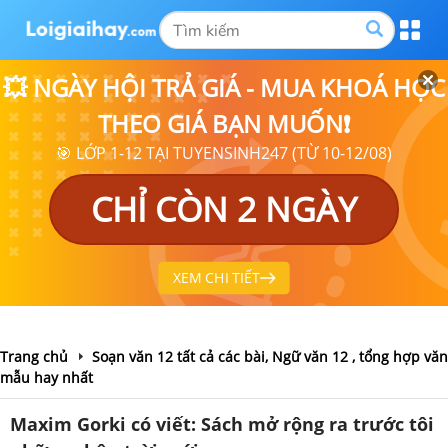
💥 NGÀY HỘI TRẢ GIÁ - MUA KHOÁ HỌC
THEO GIÁ BẠN MUỐN❗
🎯 LỚP 1-12 TẠI TUYENSINH247 (TỪ 10-12/08)
CHỈ CÒN 2 NGÀY
XEM CHI TIẾT
Trang chủ
Soạn văn 12 tất cả các bài, Ngữ văn 12 , tổng hợp văn
mẫu hay nhất
Maxim Gorki có viết: Sách mở rộng ra trước tôi