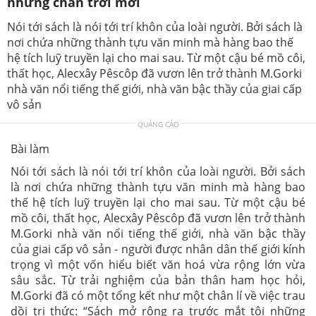
những chân trời mới
Nói tới sách là nói tới trí khôn của loài người. Bởi sách là
nơi chứa những thành tựu văn minh mà hàng bao thế
hệ tích luỹ truyền lại cho mai sau. Từ một cậu bé mồ côi,
thất học, Alecxây Pêscôp đã vươn lên trở thành M.Gorki
nhà văn nổi tiếng thế giới, nhà văn bậc thầy của giai cấp
vô sản
QUẢNG CÁO
Bài làm
Nói tới sách là nói tới trí khôn của loài người. Bởi sách
là nơi chứa những thành tựu văn minh mà hàng bao
thế hệ tích luỹ truyền lại cho mai sau. Từ một cậu bé
mồ côi, thất học, Alecxây Pêscôp đã vươn lên trở thành
M.Gorki nhà văn nổi tiếng thế giới, nhà văn bậc thầy
của giai cấp vô sản - người được nhân dân thế giới kính
trọng vì một vốn hiểu biết văn hoá vừa rộng lớn vừa
sâu sắc. Từ trải nghiệm của bản thân ham học hỏi,
M.Gorki đã có một tổng kết như một chân lí về việc trau
dồi tri thức: “Sách mở rộng ra trước mắt tôi những