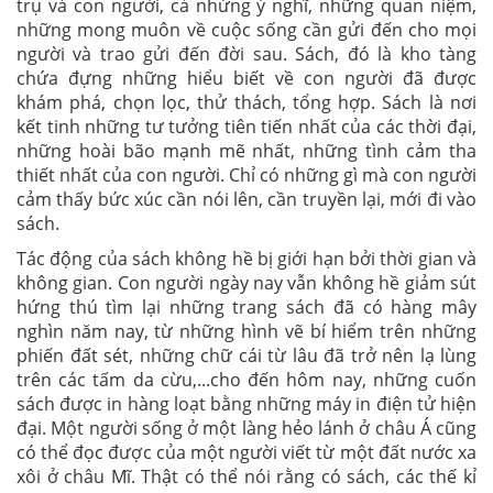
trụ và con người, cả nhừng ý nghĩ, những quan niệm,
những mong muôn về cuộc sống cần gửi đến cho mọi
người và trao gửi đến đời sau. Sách, đó là kho tàng
chứa đựng những hiểu biết về con người đã được
khám phá, chọn lọc, thử thách, tổng hợp. Sách là nơi
kết tinh những tư tưởng tiên tiến nhất của các thời đại,
những hoài bão mạnh mẽ nhất, những tình cảm tha
thiết nhất của con người. Chỉ có những gì mà con người
cảm thấy bức xúc cần nói lên, cần truyền lại, mới đi vào
sách.
Tác động của sách không hề bị giới hạn bởi thời gian và
không gian. Con người ngày nay vẫn không hề giảm sút
hứng thú tìm lại những trang sách đã có hàng mây
nghìn năm nay, từ những hình vẽ bí hiểm trên những
phiến đất sét, những chữ cái từ lâu đã trở nên lạ lùng
trên các tấm da cừu,...cho đến hôm nay, những cuốn
sách được in hàng loạt bằng những máy in điện tử hiện
đại. Một người sống ở một làng hẻo lánh ở châu Á cũng
có thể đọc được của một người viết từ một đất nước xa
xôi ở châu Mĩ. Thật có thể nói rằng có sách, các thế kỉ