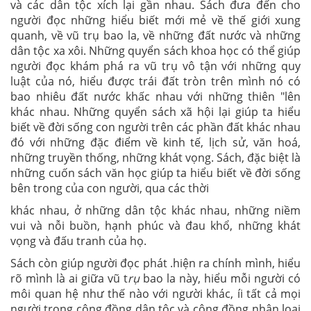
và các dân tộc xích lại gần nhau. Sách đưa đến cho
người đọc những hiểu biết mới mẻ về thế giới xung
quanh, về vũ trụ bao la, về những đất nước và những
dân tộc xa xôi. Những quyển sách khoa học có thể giúp
người đọc khám phá ra vũ trụ vô tận với những quy
luật của nó, hiểu được trái đất tròn trên mình nó có
bao nhiêu đất nước khấc nhau với những thiên "lên
khác nhau. Những quyển sách xã hội lại giúp ta hiểu
biết về đời sống con người trên các phần đất khác nhau
đó với những đặc điểm về kinh tế, lịch sử, văn hoá,
những truyền thống, những khát vọng. Sách, đặc biệt là
những cuốn sách văn học giúp ta hiểu biết về đời sống
bên trong của con người, qua các thời
khác nhau, ở những dân tộc khác nhau, những niềm
vui và nỗi buồn, hạnh phúc và đau khổ, những khát
vọng và đấu tranh của họ.
Sách còn giúp người đọc phát .hiện ra chính mình, hiểu
rõ mình là ai giữa vũ t
rụ
bao la này, hiểu mỗi người có
môi quan hệ như thế nào với người khác, íi tất cả mọi
người trong cộng đồng dân tộc và cộng đồng nhân loại