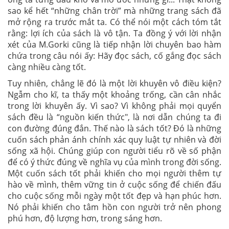
sao kể hết “những chân trời” mà những trang sách đã
mở rộng ra trước mắt ta. Có thể nói một cách tóm tắt
rằng: lợi ích của sách là vô tận. Ta đồng ý với lời nhận
xét của M.Gorki cũng là tiếp nhận lời chuyên bao hàm
chứa trong câu nói ấy: Hãy đọc sách, cố gắng đọc sách
càng nhiều càng tốt.
Tuy nhiên, chẳng lẽ đó là một lời khuyên vô điều kiện?
Ngẫm cho kĩ, ta thấy một khoảng trống, cần cân nhắc
trong lời khuyên ấy. Vì sao? Vì không phải mọi quyển
sách đều là “nguồn kiến thức", là nơi dẫn chúng ta đi
con đường đúng đắn. Thế nào là sách tốt? Đó là những
cuốn sách phản ánh chính xác quy luật tự nhiên và đời
sống xã hội. Chúng giúp con người tiểu rõ về số phận
để có ý thức đúng về nghĩa vụ của mình trong đời sống.
Một cuốn sách tốt phải khiến cho mọi người thêm tự
hào về mình, thêm vững tin ở cuộc sống để chiến đấu
cho cuộc sống mỗi ngày một tốt đẹp và hạn phúc hơn.
Nó phải khiến cho tâm hồn con người trở nên phong
phú hơn, độ lượng hơn, trong sáng hơn.