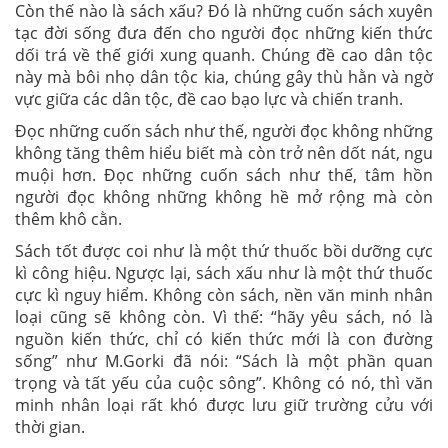
Còn thế nào là sách xấu? Đó là những cuốn sách xuyên
tạc đời sống đưa đến cho người đọc những kiến thức
dối trá về thế giới xung quanh. Chúng đề cao dân tộc
này mà bôi nhọ dân tộc kia, chúng gây thù hằn và ngờ
vực giữa các dân tộc, đề cao bạo lực và chiến tranh.
Đọc những cuốn sách như thế, người đọc không những
không tăng thêm hiểu biết mà còn trở nên dốt nát, ngu
muội hơn. Đọc những cuốn sách như thế, tâm hồn
người đọc không những không hề mở rộng mà còn
thêm khô cằn.
Sách tốt được coi như là một thứ thuốc bồi dưỡng cực
kì công hiệu. Ngược lại, sách xấu như là một thứ thuốc
cực kì nguy hiểm. Không còn sách, nền văn minh nhân
loại cũng sẽ không còn. Vì thế: “hãy yêu sách, nó là
nguồn kiến thức, chỉ có kiến thức mới là con đường
sống” như M.Gorki đã nói: “Sách là một phần quan
trọng và tất yếu của cuộc sông”. Không có nó, thì văn
minh nhân loại rất khó được lưu giữ trường cửu với
thời gian.