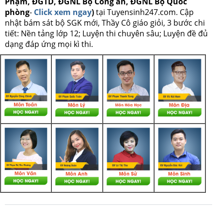
Phạm, ĐGTD, ĐGNL Bộ Công an, ĐGNL Bộ Quốc
phòng
-
Click xem ngay
)
tại Tuyensinh247.com.
Cập
nhật bám sát bộ SGK mới, Thầy Cô giáo giỏi, 3 bước chi
tiết: Nền tảng lớp 12; Luyện thi chuyên sâu; Luyện đề đủ
dạng đáp ứng mọi kì thi.