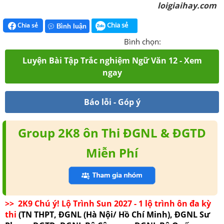
loigiaihay.com
Chia sẻ
Chia sẻ
Bình luận
Bình chọn:
Luyện Bài Tập Trắc nghiệm Ngữ Văn 12 - Xem
ngay
Báo lỗi - Góp ý
Group 2K8 ôn Thi ĐGNL & ĐGTD
Miễn Phí
>> 2K9 Chú ý! Lộ Trình Sun 2027 - 1 lộ trình ôn đa kỳ
thi
(TN THPT, ĐGNL (Hà Nội/ Hồ Chí Minh), ĐGNL Sư