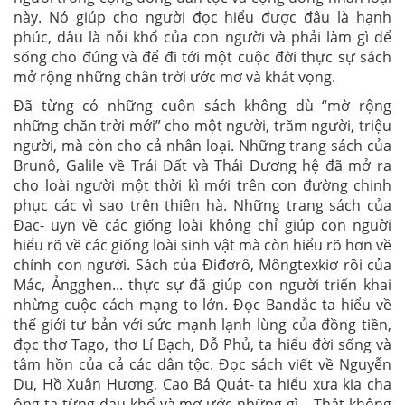
này. Nó giúp cho người đọc hiểu được đâu là hạnh
phúc, đâu là nỗi khổ của con người và phải làm gì để
sống cho đúng và để đi tới một cuộc đời thực sự sách
mở rộng những chân trời ước mơ và khát vọng.
Đã từng có những cuôn sách không dù “mờ rộng
những chăn trời mới” cho một người, trăm người, triệu
người, mà còn cho cả nhân loại. Những trang sách của
Brunô, Galile về Trái Đất và Thái Dương hệ đã mở ra
cho loài người một thời kì mới trên con đường chinh
phục các vì sao trên thiên hà. Những trang sách của
Đac- uyn về các giống loài không chỉ giúp con nguời
hiểu rõ về các giống loài sinh vật mà còn hiểu rõ hơn về
chính con người. Sách của Điđơrô, Môngtexkiơ rồi của
Mác, Ảngghen... thực sự đã giúp con người triển khai
nhừng cuộc cách mạng to lớn. Đọc Bandắc ta hiểu về
thế giới tư bản với sức mạnh lạnh lùng của đồng tiền,
đọc thơ Tago, thơ Lí Bạch, Đỗ Phủ, ta hiểu đời sống và
tâm hồn của cả các dân tộc. Đọc sách viết về Nguyễn
Du, Hồ Xuân Hương, Cao Bá Quát- ta hiểu xưa kia cha
ông ta từng đau khổ và mơ ước những gì... Thật không