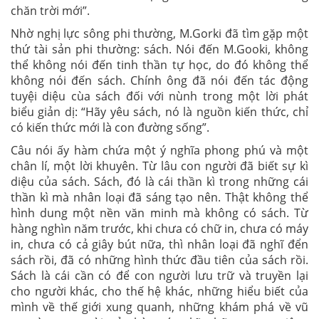
chăn trời mới”.
Nhờ nghị lực sông phi thường, M.Gorki đã tìm gặp một
thứ tài sản phi thường: sách. Nói đến M.Gooki, không
thể không nói đến tinh thần tự học, do đó không thể
không nói đến sách. Chính ông đã nói đến tác động
tuyệi diệu cùa sách đối với nùnh trong một lời phát
biểu giản dị: “Hãy yêu sách, nó là nguồn kiến thức, chỉ
có kiến thức mới là con đường sống”.
Câu nói ấy hàm chứa một ý nghĩa phong phú và một
chân lí, một lời khuyên. Từ lâu con người đã biết sự kì
diệu của sách. Sách, đó là cái thần kì trong những cái
thần kì mà nhân loại đã sáng tạo nên. Thật không thể
hình dung một nền văn minh mà không có sách. Từ
hàng nghìn năm trước, khi chưa có chữ in, chưa có máy
in, chưa có cả giây bút nữa, thì nhân loại đã nghĩ đển
sách rồi, đã có những hình thức đầu tiên của sách rồi.
Sách là cái cần có để con người lưu trữ và truyền lại
cho người khác, cho thế hệ khác, những hiểu biết của
mình về thế giới xung quanh, những khám phá về vũ