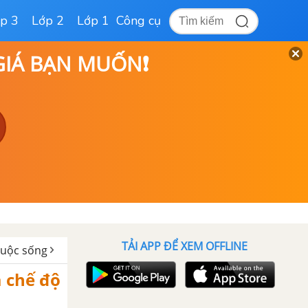
p 3
Lớp 2
Lớp 1
Công cụ
 GIÁ BẠN MUỐN❗
TẢI APP ĐỂ XEM OFFLINE
 cuộc sống
a chế độ