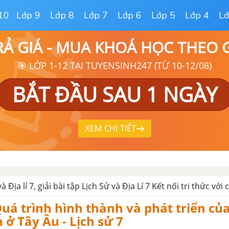
10
Lớp 9
Lớp 8
Lớp 7
Lớp 6
Lớp 5
Lớp 4
Lớ
RẢ GIÁ - MUA KHOÁ HỌC THEO
🎯 LỚP 1-12 TẠI TUYENSINH247 (TỪ 10-12/08)
BẮT ĐẦU SAU 1 NGÀY
XEM CHI TIẾT
à Địa lí 7, giải bài tập Lịch Sử và Địa Lí 7 Kết nối tri thức với
Quá trình hình thành và phát triển củ
 ở Tây Âu - Lịch sử 7