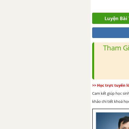
Bài 13. Đại Việt thời Trần (1226-
1400)
Luyện Bài 
Bài 14. Ba lần kháng chiến
chống quân xâm lược Nguyên -
Mông
Tham Gi
Bài 15. Nước Đại Ngu thời Hồ
Chương 6. Khởi nghĩa Lam
Sơn và Đại Việt thời Lê sơ
(1418 – 1527)
>> Học trực tuyến 
Bài 16. Khởi nghĩa Lam Sơn
Cam kết giúp học sin
khảo chi tiết khoá học
Bài 17. Đại Việt thời Lê sơ
(1428-1527)
Chương 7. Vùng đất phía