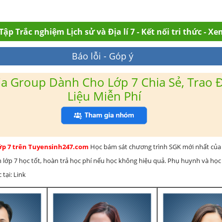
Tập Trắc nghiệm Lịch sử và Địa lí 7 - Kết nối tri thức - X
Báo lỗi - Góp ý
a Group Dành Cho Lớp 7 Chia Sẻ, Trao Đ
Liệu Miễn Phí
lớp 7 trên Tuyensinh247.com
Học bám sát chương trình SGK mới nhất của 
h lớp 7 học tốt, hoàn trả học phí nếu học không hiệu quả. Phụ huynh và học
 tại: Link