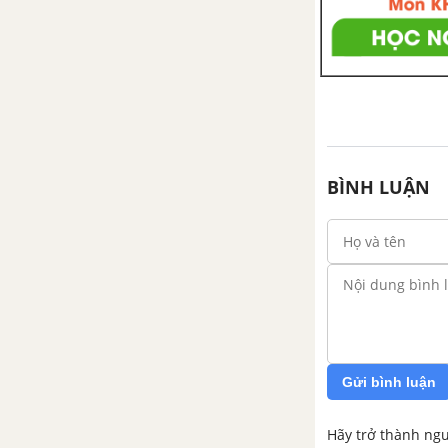
Chương 2: Châu Á
Bài 5. Vị trí địa lí, đặc điểm tự
nhiên châu Á
Bài 6. Đặc điểm dân cư, xã hội
BÌNH LUẬN
châu Á
Bài 7. Bản đồ chính trị của châu
Á. Các khu vực của châu Á
Bài 8. Thực hành: Tìm hiểu về
các nền kinh tế lớn và nền kinh
tế mới nổi của châu Á
Gửi bình luận
Chương 3: Châu Phi
Hãy trở thành ngư