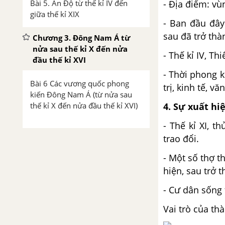
Bài 5. Ấn Độ từ thế kỉ IV đến
- Địa điểm: vù
giữa thế kỉ XIX
- Ban đầu đây
sau đã trở thàn
Chương 3. Đông Nam Á từ
nửa sau thế kỉ X đến nửa
- Thế kỉ IV, T
đầu thế kỉ XVI
- Thời phong k
Bài 6 Các vương quốc phong
trị, kinh tế, v
kiến Đông Nam Á (từ nửa sau
thế kỉ X đến nửa đầu thế kỉ XVI)
4. Sự xuất hiệ
- Thế kỉ XI, 
Bài 7. Vương quốc Lào
trao đổi.
- Một số thợ t
Bài 8. Vương quốc Cam-pu-chia
hiện, sau trở t
Chương 4. Đất nước dưới
- Cư dân sống 
thời các vương triều Ngô –
Đinh – Tiền Lê (939 – 1009)
Vai trò của thà