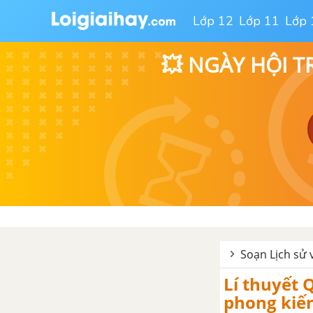
Lớp 12
Lớp 11
Lớp 
💥 NGÀY HỘI T
Soạn Lịch sử v
Lí thuyết 
phong kiến