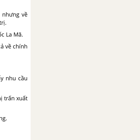
c nhưng về
rị.
uốc La Mã.
cả về chính
đẩy nhu cầu
ị trấn xuất
ng.