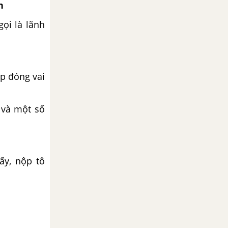
n
gọi là lãnh
ệp đóng vai
 và một số
ấy, nộp tô