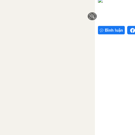
Bài 9. Đất nước buổi đầu độc
lập (939-967)
Lý thuyết Đất nước buổi đầu
độc lập
Bình luận
Bài 10. Đại Cồ Việt thời Đinh và
Tiền Lê (968-1009)
Chương 5. Đại Việt thời Lý –
Trần – Hồ (1009 – 1407)
Bài 11. Nhà Lý xây dựng và phát
triển nước (1009-1225)
Bài 12. Cuộc kháng chiến chống
quân xâm lược Tống (1075-
1077)