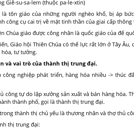
ng Giê-su-sa-lem (thuộc pa-le-xtin)
 là tôn giáo của những người nghèo khổ, bị áp bứ
h công cụ cai trị về mặt tinh thần của giai cấp thông t
hiên Chúa giáo được công nhân là quốc giáo của đế q
iến, Giáo hội Thiên Chúa có thế lực rất lớn ở Tây Âu, 
ăn hóa, tư tưởng.
n và vai trò của thành thị trung đại.
thủ công nghiệp phát triển, hàng hóa nhiều -> thúc 
hủ công tự do lập xưởng sản xuất và bán hàng hóa. Th
hành thành phố, gọi là thành thị trung đại.
trong thành thị chủ yếu là thương nhân và thợ thủ cô
nh thị trung đại: