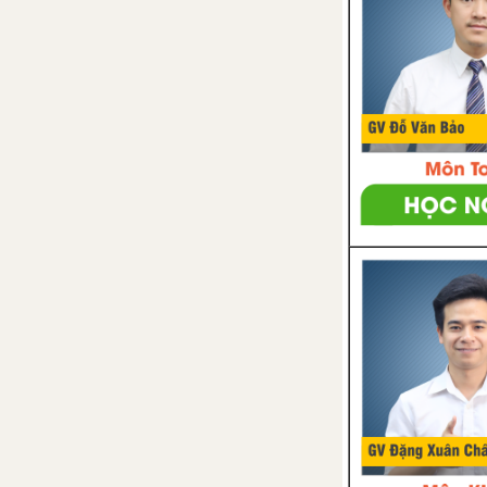
Nam Việt Nam từ đầu thế kỉ
X đến đầu thế kỉ XVI
Bài 18: Vương quốc Chăm – pa
và vùng đất Nam Bộ từ đầu thế
kỉ X đến đầu thế kỉ XVI
Chương 1: Châu Âu
Bài 1. Vị trí địa lí, đặc điểm tự
nhiên châu Âu
Bài 2. Đặc điểm dân cư, xã hội
châu Âu
Bài 3. Khai thác, sử dụng và bảo
vệ thiên nhiên châu Âu
Bài 4. Liên minh châu Âu