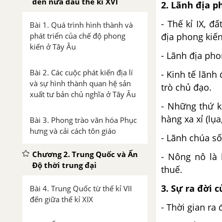
đến nửa đầu thế kỉ XVI
2. Lãnh địa p
- Thế kỉ IX, đ
Bài 1. Quá trình hình thành và
phát triển của chế độ phong
địa phong kiến
kiến ở Tây Âu
- Lãnh địa phon
Bài 2. Các cuộc phát kiến địa lí
- Kinh tế lãnh
và sự hình thành quan hệ sản
trò chủ đạo.
xuất tư bản chủ nghĩa ở Tây Âu
- Những thứ k
hàng xa xỉ (lụ
Bài 3. Phong trào văn hóa Phục
hưng và cải cách tôn giáo
- Lãnh chúa số
Chương 2. Trung Quốc và Ấn
- Nông nô là 
Độ thời trung đại
thuế.
3. Sự ra đời 
Bài 4. Trung Quốc từ thế kỉ VII
đến giữa thế kỉ XIX
- Thời gian ra