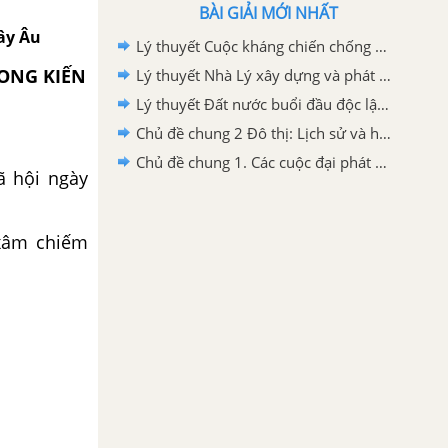
BÀI GIẢI MỚI NHẤT
Tây Âu
Lý thuyết Cuộc kháng chiến chống quân xâm lược Tống (1075-1077) - Lịch sử 7 Kết nối tri thức
HONG KIẾN
Lý thuyết Nhà Lý xây dựng và phát triển đất nước (1009-1225) - Lịch sử 7 Kết nối tri thức
Lý thuyết Đất nước buổi đầu độc lập - Lịch sử 7 Kết nối tri thức
Chủ đề chung 2 Đô thị: Lịch sử và hiện tại SGK Lịch sử và Địa lí 7 Kết nối tri thức
Chủ đề chung 1. Các cuộc đại phát kiến địa lí - Lịch sử và Địa lí 7 Kết nối tri thức
ã hội ngày
 xâm chiếm