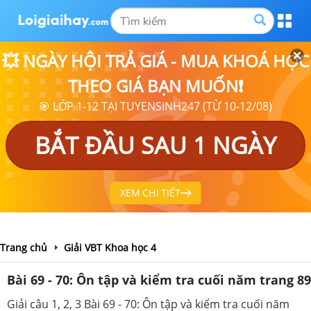
💥 NGÀY HỘI TRẢ GIÁ - MUA KHOÁ HỌC
THEO GIÁ BẠN MUỐN❗
🎯 LỚP 1-12 TẠI TUYENSINH247 (TỪ 10-12/08)
BẮT ĐẦU SAU 1 NGÀY
XEM CHI TIẾT
Trang chủ
Giải VBT Khoa học 4
Bài 69 - 70: Ôn tập và kiểm tra cuối năm trang 89
Giải câu 1, 2, 3 Bài 69 - 70: Ôn tập và kiểm tra cuối năm