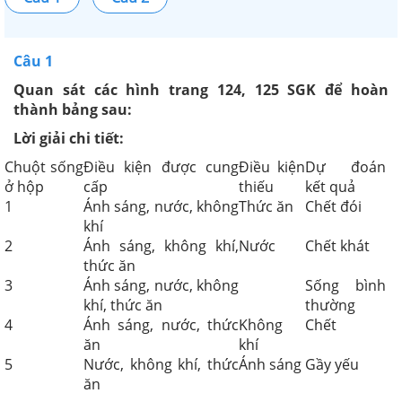
Câu 1
Quan sát các hình trang 124, 125 SGK để hoàn
thành bảng sau:
Lời giải chi tiết:
Chuột sống
Điều kiện được cung
Điều kiện
Dự đoán
ở hộp
cấp
thiếu
kết quả
1
Ánh sáng, nước, không
Thức ăn
Chết đói
khí
2
Ánh sáng, không khí,
Nước
Chết khát
thức ăn
3
Ánh sáng, nước, không
Sống bình
khí, thức ăn
thường
4
Ánh sáng, nước, thức
Không
Chết
ăn
khí
5
Nước, không khí, thức
Ánh sáng
Gầy yếu
ăn