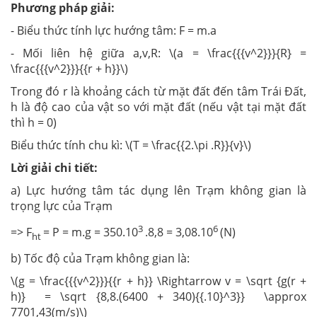
Phương pháp giải:
- Biểu thức tính lực hướng tâm: F = m.a
- Mối liên hệ giữa a,v,R: \(a = \frac{{{v^2}}}{R} =
\frac{{{v^2}}}{{r + h}}\)
Trong đó r là khoảng cách từ mặt đất đến tâm Trái Đất,
h là độ cao của vật so với mặt đất (nếu vật tại mặt đất
thì h = 0)
Biểu thức tính chu kì: \(T = \frac{{2.\pi .R}}{v}\)
Lời giải chi tiết:
a) Lực hướng tâm tác dụng lên Trạm không gian là
trọng lực của Trạm
3
6
=> F
= P = m.g = 350.10
.8,8 = 3,08.10
(N)
ht
b) Tốc độ của Trạm không gian là:
\(g = \frac{{{v^2}}}{{r + h}} \Rightarrow v = \sqrt {g(r +
h)} = \sqrt {8,8.(6400 + 340){{.10}^3}} \approx
7701,43(m/s)\)