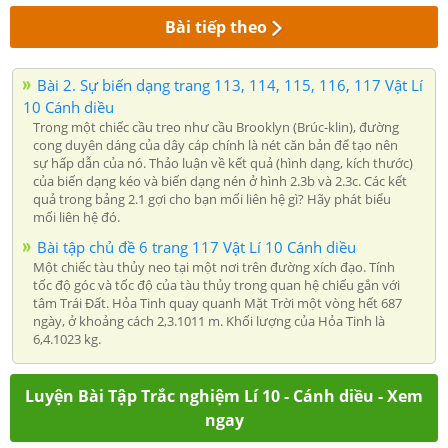
Bài tiếp theo
Bài 2. Sự biến dạng trang 113, 114, 115, 116, 117 Vật Lí
10 Cánh diều
Trong một chiếc cầu treo như cầu Brooklyn (Brúc-klin), đường
cong duyên dáng của dây cáp chính là nét căn bản để tạo nên
sự hấp dẫn của nó. Thảo luận về kết quả (hình dạng, kích thước)
của biến dạng kéo và biến dạng nén ở hình 2.3b và 2.3c. Các kết
quả trong bảng 2.1 gợi cho bạn mối liên hệ gì? Hãy phát biểu
mối liên hệ đó.
Bài tập chủ đề 6 trang 117 Vật Lí 10 Cánh diều
Một chiếc tàu thủy neo tại một nơi trên đường xích đạo. Tính
tốc độ góc và tốc độ của tàu thủy trong quan hệ chiếu gắn với
tâm Trái Đất. Hỏa Tinh quay quanh Mặt Trời một vòng hết 687
ngày, ở khoảng cách 2,3.1011 m. Khối lượng của Hỏa Tinh là
6,4.1023 kg.
Luyện Bài Tập Trắc nghiệm Lí 10 - Cánh diều - Xem
ngay