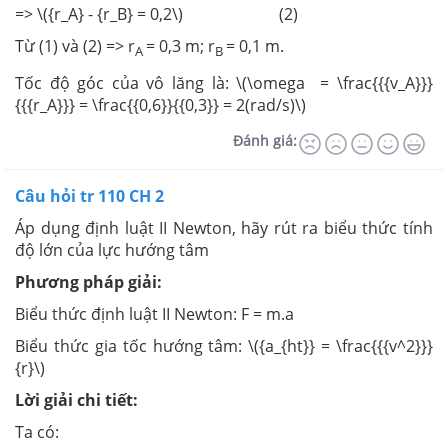
=> \({r_A} - {r_B} = 0,2\) (2)
Từ (1) và (2) => r
= 0,3 m; r
= 0,1 m.
A
B
Tốc độ góc của vô lăng là: \(\omega = \frac{{{v_A}}}
{{{r_A}}} = \frac{{0,6}}{{0,3}} = 2(rad/s)\)
Đánh giá:
Câu hỏi tr 110 CH 2
Áp dụng định luật II Newton, hãy rút ra biểu thức tính
độ lớn của lực hướng tâm
Phương pháp giải:
Biểu thức định luật II Newton: F = m.a
Biểu thức gia tốc hướng tâm: \({a_{ht}} = \frac{{{v^2}}}
{r}\)
Lời giải chi tiết:
Ta có: