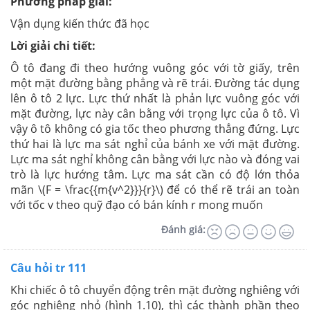
Phương pháp giải:
Vận dụng kiến thức đã học
Lời giải chi tiết:
Ô tô đang đi theo hướng vuông góc với tờ giấy, trên
một mặt đường bằng phẳng và rẽ trái. Đường tác dụng
lên ô tô 2 lực. Lực thứ nhất là phản lực vuông góc với
mặt đường, lực này cân bằng với trọng lực của ô tô. Vì
vậy ô tô không có gia tốc theo phương thẳng đứng. Lực
thứ hai là lực ma sát nghỉ của bánh xe với mặt đường.
Lực ma sát nghỉ không cân bằng với lực nào và đóng vai
trò là lực hướng tâm. Lực ma sát cần có độ lớn thỏa
mãn \(F = \frac{{m{v^2}}}{r}\) để có thể rẽ trái an toàn
với tốc v theo quỹ đạo có bán kính r mong muốn
Đánh giá:
Câu hỏi tr 111
Khi chiếc ô tô chuyển động trên mặt đường nghiêng với
góc nghiêng nhỏ (hình 1.10), thì các thành phần theo