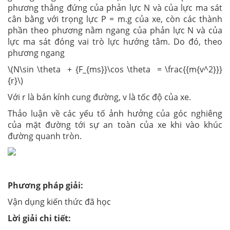
phương thẳng đứng của phản lực N và của lực ma sát
cân bằng với trọng lực P = m.g của xe, còn các thành
phần theo phương nằm ngang của phản lực N và của
lực ma sát đóng vai trò lực hướng tâm. Do đó, theo
phương ngang
\(N\sin \theta + {F_{ms}}\cos \theta = \frac{{m{v^2}}}
{r}\)
Với r là bán kính cung đường, v là tốc độ của xe.
Thảo luận về các yếu tố ảnh hưởng của góc nghiêng
của mặt đường tới sự an toàn của xe khi vào khúc
đường quanh tròn.
Phương pháp giải:
Vận dụng kiến thức đã học
Lời giải chi tiết: