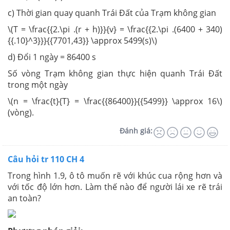
c) Thời gian quay quanh Trái Đất của Trạm không gian
\(T = \frac{{2.\pi .(r + h)}}{v} = \frac{{2.\pi .(6400 + 340)
{{.10}^3}}}{{7701,43}} \approx 5499(s)\)
d) Đổi 1 ngày = 86400 s
Số vòng Trạm không gian thực hiện quanh Trái Đất
trong một ngày
\(n = \frac{t}{T} = \frac{{86400}}{{5499}} \approx 16\)
(vòng).
Đánh giá:
Câu hỏi tr 110 CH 4
Trong hình 1.9, ô tô muốn rẽ với khúc cua rộng hơn và
với tốc độ lớn hơn. Làm thế nào để người lái xe rẽ trái
an toàn?