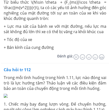
Từ biểu thức \(N\sin \theta + {F_{ms}}\cos \theta =
\frac{{m{v^2}}}{r}\), ta có các yếu tố ảnh hưởng đến góc
nghiêng của mặt đường tới sự an toàn của xe khi vào
khúc đường quanh tròn:
+ Lực ma sát của bánh xe với mặt đường, nếu lực ma
sát không đủ lớn thì xe có thể bị văng ra khỏi khúc cua
+ Tốc độ của xe
+ Bán kính của cung đường
Đánh giá:
Câu hỏi tr 112
Trong mỗi tình huống trong hình 1.11, lực nào đóng vai
trò là lực hướng tâm? Thảo luận về các điều kiện đảm
bảo an toàn của chuyển động trong mỗi tình huống.
1. Chiếc máy bay đang lượn vòng. Để chuyển hướng,
người phi công làm nghiêng cánh máy bay (hình 1.11a).