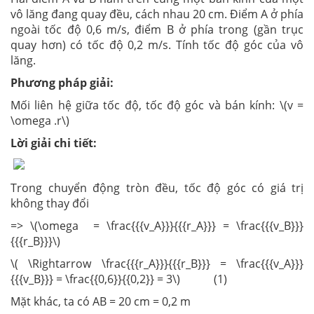
vô lăng đang quay đều, cách nhau 20 cm. Điểm A ở phía
ngoài tốc độ 0,6 m/s, điểm B ở phía trong (gần trục
quay hơn) có tốc độ 0,2 m/s. Tính tốc độ góc của vô
lăng.
Phương pháp giải:
Mối liên hệ giữa tốc độ, tốc độ góc và bán kính: \(v =
\omega .r\)
Lời giải chi tiết:
Trong chuyển động tròn đều, tốc độ góc có giá trị
không thay đổi
=> \(\omega = \frac{{{v_A}}}{{{r_A}}} = \frac{{{v_B}}}
{{{r_B}}}\)
\( \Rightarrow \frac{{{r_A}}}{{{r_B}}} = \frac{{{v_A}}}
{{{v_B}}} = \frac{{0,6}}{{0,2}} = 3\) (1)
Mặt khác, ta có AB = 20 cm = 0,2 m