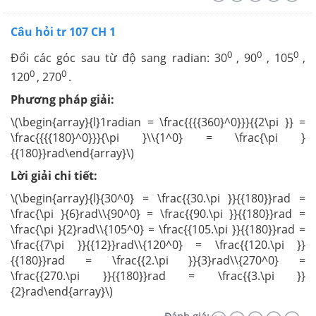
Câu hỏi tr 107 CH 1
0
0
0
Đổi các góc sau từ độ sang radian: 30
, 90
, 105
,
0
0
120
, 270
.
Phương pháp giải:
\(\begin{array}{l}1radian = \frac{{{{360}^0}}}{{2\pi }} =
\frac{{{{180}^0}}}{\pi }\\{1^0} = \frac{\pi }
{{180}}rad\end{array}\)
Lời giải chi tiết:
\(\begin{array}{l}{30^0} = \frac{{30.\pi }}{{180}}rad =
\frac{\pi }{6}rad\\{90^0} = \frac{{90.\pi }}{{180}}rad =
\frac{\pi }{2}rad\\{105^0} = \frac{{105.\pi }}{{180}}rad =
\frac{{7\pi }}{{12}}rad\\{120^0} = \frac{{120.\pi }}
{{180}}rad = \frac{{2.\pi }}{3}rad\\{270^0} =
\frac{{270.\pi }}{{180}}rad = \frac{{3.\pi }}
{2}rad\end{array}\)