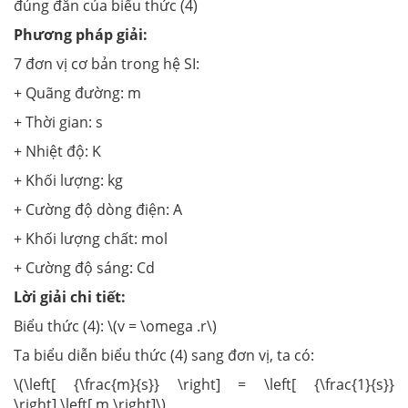
đúng đắn của biểu thức (4)
Phương pháp giải:
7 đơn vị cơ bản trong hệ SI:
+ Quãng đường: m
+ Thời gian: s
+ Nhiệt độ: K
+ Khối lượng: kg
+ Cường độ dòng điện: A
+ Khối lượng chất: mol
+ Cường độ sáng: Cd
Lời giải chi tiết:
Biểu thức (4): \(v = \omega .r\)
Ta biểu diễn biểu thức (4) sang đơn vị, ta có:
\(\left[ {\frac{m}{s}} \right] = \left[ {\frac{1}{s}}
\right].\left[ m \right]\)