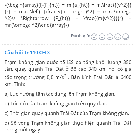
\(\begin{array}{l}{F_{ht}} = m.{a_{ht}} = m.\frac{{{v^2}}}
{r} = m.r.{\left( {\frac{v}{r}} \right)^2} = m.r.{\omega
^2}\\ \Rightarrow {F_{ht}} = \frac{{m{v^2}}}{r} =
mr{\omega ^2}\end{array}\)
Đánh giá:
Câu hỏi tr 110 CH 3
Trạm không gian quốc tế ISS có tổng khối lượng 350
tấn, quay quanh Trái Đất ở độ cao 340 km, nơi có gia
2
tốc trọng trường 8,8 m/s
. Bán kính Trái Đất là 6400
km. Tính:
a) Lực hướng tâm tác dụng lên Trạm không gian.
b) Tốc độ của Trạm không gian trên quỹ đạo.
c) Thời gian quay quanh Trái Đất của Trạm không gian.
d) Số vòng Trạm không gian thực hiện quanh Trái Đất
trong một ngày.