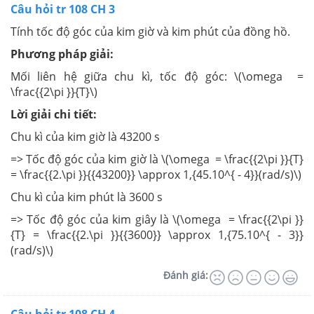
Câu hỏi tr 108 CH 3
Tính tốc độ góc của kim giờ và kim phút của đồng hồ.
Phương pháp giải:
Mối liên hệ giữa chu kì, tốc độ góc: \(\omega =
\frac{{2\pi }}{T}\)
Lời giải chi tiết:
Chu kì của kim giờ là 43200 s
=> Tốc độ góc của kim giờ là \(\omega = \frac{{2\pi }}{T}
= \frac{{2.\pi }}{{43200}} \approx 1,{45.10^{ - 4}}(rad/s)\)
Chu kì của kim phút là 3600 s
=> Tốc độ góc của kim giây là \(\omega = \frac{{2\pi }}
{T} = \frac{{2.\pi }}{{3600}} \approx 1,{75.10^{ - 3}}
(rad/s)\)
Đánh giá: