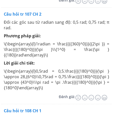
Đánh giá:
Câu hỏi tr 107 CH 2
Đổi các góc sau từ radian sang độ: 0,5 rad; 0,75 rad; π
rad.
Phương pháp giải:
\(\begin{array}{l}1radian = \frac{{{{360}^0}}}{{2\pi }} =
\frac{{{{180}^0}}}{\pi }\\{1^0} = \frac{\pi }
{{180}}rad\end{array}\)
Lời giải chi tiết:
\(\begin{array}{l}0,5rad = 0,5.\frac{{{{180}^0}}}{\pi }
\approx 28,{6^0}\\0,75rad = 0,75.\frac{{{{180}^0}}}{\pi }
\approx {43^0}\\\pi rad = \pi .\frac{{{{180}^0}}}{\pi } =
{180^0}\end{array}\)
Đánh giá:
Câu hỏi tr 108 CH 1