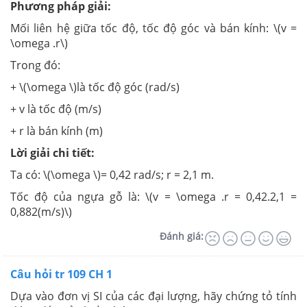
Phương pháp giải:
Mối liên hệ giữa tốc độ, tốc độ góc và bán kính: \(v =
\omega .r\)
Trong đó:
+ \(\omega \)là tốc độ góc (rad/s)
+ v là tốc độ (m/s)
+ r là bán kính (m)
Lời giải chi tiết:
Ta có: \(\omega \)= 0,42 rad/s; r = 2,1 m.
Tốc độ của ngựa gỗ là: \(v = \omega .r = 0,42.2,1 =
0,882(m/s)\)
Đánh giá:
Câu hỏi tr 109 CH 1
Dựa vào đơn vị SI của các đại lượng, hãy chứng tỏ tính