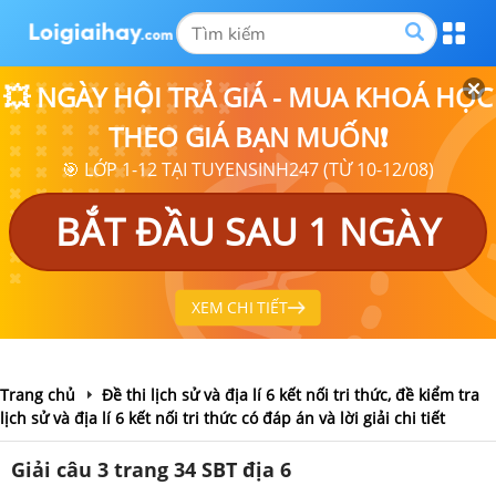
💥 NGÀY HỘI TRẢ GIÁ - MUA KHOÁ HỌC
THEO GIÁ BẠN MUỐN❗
🎯 LỚP 1-12 TẠI TUYENSINH247 (TỪ 10-12/08)
BẮT ĐẦU SAU 1 NGÀY
XEM CHI TIẾT
Trang chủ
Đề thi lịch sử và địa lí 6 kết nối tri thức, đề kiểm tra
lịch sử và địa lí 6 kết nối tri thức có đáp án và lời giải chi tiết
Giải câu 3 trang 34 SBT địa 6