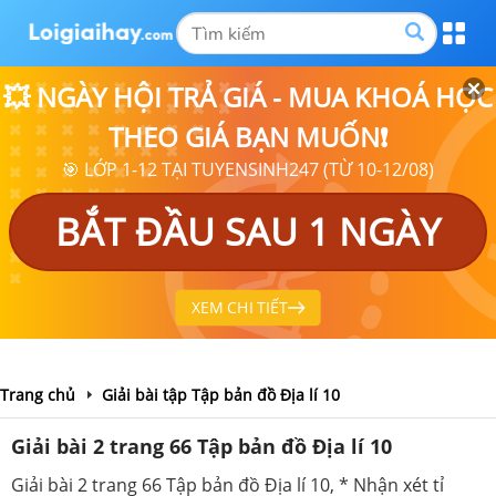
💥 NGÀY HỘI TRẢ GIÁ - MUA KHOÁ HỌC
THEO GIÁ BẠN MUỐN❗
🎯 LỚP 1-12 TẠI TUYENSINH247 (TỪ 10-12/08)
BẮT ĐẦU SAU 1 NGÀY
XEM CHI TIẾT
Trang chủ
Giải bài tập Tập bản đồ Địa lí 10
Giải bài 2 trang 66 Tập bản đồ Địa lí 10
Giải bài 2 trang 66 Tập bản đồ Địa lí 10, * Nhận xét tỉ