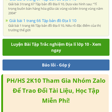
Giải bài 3 trang 67 Tập bản đồ Địa lí 10, Dựa vào hình sau: “Tỉ
trọng buôn bán hàng hóa giữa các vùng và bên trong vùng năm
2004”
Giải bài 1 trang 66 Tập bản đồ Địa lí 10
Giải bài 1 trang 66 Tập bản đồ Địa lí 10, Nêu rõ đặc điểm của thị
trường thế giới
Luyện Bài Tập Trắc nghiệm Địa lí lớp 10 - Xem
ngay
Báo lỗi - Góp ý
PH/HS 2K10 Tham Gia Nhóm Zalo
Để Trao Đổi Tài Liệu, Học Tập
Miễn Phí!