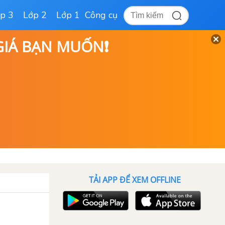
p 3
Lớp 2
Lớp 1
Công cụ
 GIÁ BẠN MUỐN❗
TẢI APP ĐỂ XEM OFFLINE