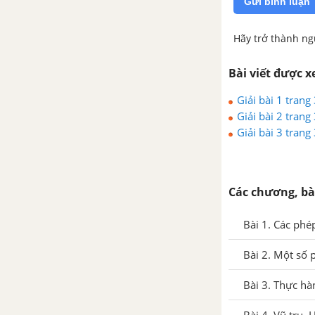
Gửi bình luận
BÀI 44: MÔI TRƯỜNG VÀ TÀI NGUYÊN THIÊN NHIÊN
Hãy trở thành ng
BÀI 45. MÔI TRƯỜNG VÀ SỰ PHÁT TRIỂN BỀN VỮNG
Bài viết được 
Giải bài 1 trang
Giải bài 2 trang
Giải bài 3 trang
Các chương, bà
Bài 1. Các phé
Bài 2. Một số 
Bài 3. Thực hà