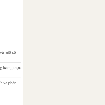
 và một số
ng lương thực
iển và phân