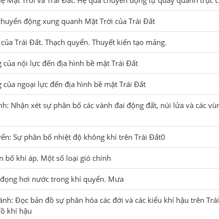
 Hệ Mặt Trời và Trái Đất. Hệ quả chuyển động tự quay quanh trục c
chuyển động xung quanh Mặt Trời của Trái Đất
c của Trái Đất. Thạch quyển. Thuyết kiến tạo mảng.
g của nội lực đến địa hình bề mặt Trái Đất
g của ngoại lực đến địa hình bề mặt Trái Đất
nh: Nhận xét sự phân bố các vành đai động đất, núi lửa và các vùn
yển: Sự phân bố nhiệt độ không khí trên Trái Đất0
n bố khí áp. Một số loại gió chính
 đọng hơi nước trong khí quyển. Mưa
ành: Đọc bản đồ sự phân hóa các đới và các kiểu khí hậu trên Trá
đồ khí hậu