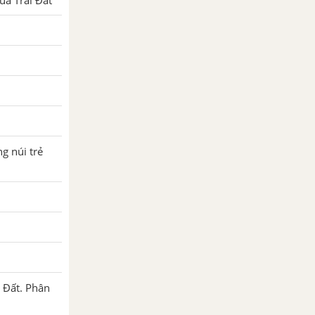
ủa Trái Đất
g núi trẻ
i Đất. Phân