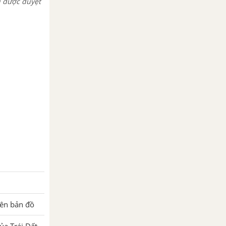
i được duyệt
rên bản đồ