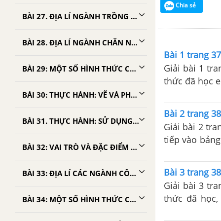
Chia sẻ
BÀI 27. ĐỊA LÍ NGÀNH TRỒNG TRỌT
BÀI 28. ĐỊA LÍ NGÀNH CHĂN NUÔI
Bài 1 trang 37
Giải bài 1 tr
BÀI 29: MỘT SỐ HÌNH THỨC CHỦ YẾU CỦA TỔ CHỨC LÃNH THỔ NÔNG NGHIỆP
thức đã học 
thực chính và
BÀI 30: THỰC HÀNH: VẼ VÀ PHÂN TÍCH VỀ SẢN LƯỢNG LƯƠNG THỰC, DÂN SỐ CỦA THẾ GIỚI VÀ MỘT SỐ QUỐC GIA
Bài 2 trang 38
BÀI 31. THỰC HÀNH: SỬ DỤNG PHƯƠNG PHÁP BẢN ĐỒ - BIỂU ĐỒ ĐỂ THỂ HIỆN SẢN LƯỢNG LƯƠNG THỰC VÀ CƠ CẤU SẢN LƯỢNG LƯƠNG THỰC CỦA MỘT SỐ NƯỚC TRÊN THẾ GIỚI
Giải bài 2 tr
tiếp vào bảng
BÀI 32: VAI TRÒ VÀ ĐẶC ĐIỂM CỦA CÔNG NGHIỆP. CÁC NHÂN TỐ ẢNH HƯỞNG TỚI PHÁT TRIỂN VÀ PHÂN BỐ CÔNG NGHIỆP
của hai nhóm 
Bài 3 trang 38
BÀI 33: ĐỊA LÍ CÁC NGÀNH CÔNG NGHIỆP
Giải bài 3 tr
thức đã học,
BÀI 34: MỘT SỐ HÌNH THỨC CHỦ YẾU CỦA TỔ CHỨC LÃNH THỔ CÔNG NGHIỆP
phân bố của 