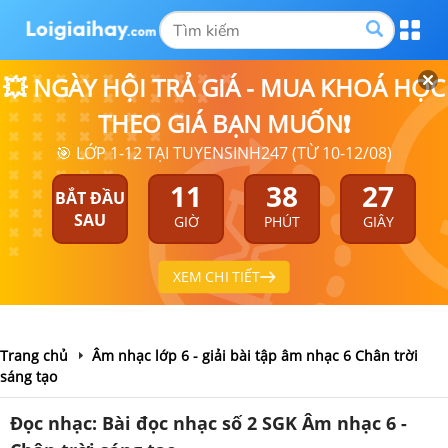
💥 NGÀY HỘI TRẢ GIÁ - MUA KHOÁ HỌC
THEO GIÁ BẠN MUỐN❗
🎯 LỚP 1-12 TẠI TUYENSINH247 (TỪ 10-12/08)
11
38
27
BẮT ĐẦU
SAU
GIỜ
PHÚT
GIÂY
XEM CHI TIẾT
Trang chủ
Âm nhạc lớp 6 - giải bài tập âm nhạc 6 Chân trời
sáng tạo
Đọc nhạc: Bài đọc nhạc số 2 SGK Âm nhạc 6 -