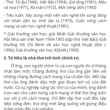
- Thơ:
Từ ấy
(1946),
Việt Bắc
(1954),
Gió lộng
(1961),
Máu
và hoa
(1971),
Ra trận
(1972),
Một tiếng đờn
(1992)
- Tiểu luận:
Xây dựng một nền văn nghệ lớn xứng đáng
với nhân dân ta, thời đại ta
(1973),
Cuộc sống cách
mạng và văn học nghệ thuật
(1981).
* Giải thưởng văn học: giải Nhất Giải thưởng văn học
Hội Nhà văn Việt Nam 1954-1955 (tập thơ
Việt Bắc
); Giải
thưởng Hồ Chí Minh về văn học nghệ thuật (đợt I,
1996); Giải thưởng văn học ASEAN (1999).
3. Tố Hữu là nhà thơ trữ tình chính trị.
Ở ông, con người chính trị và con người thi sĩ thống
nhất làm một. Chặng đường thơ của ông gắn liền với
những chặng đường cách mạng của cả dân tộc. Mỗi tập
thơ của ông đánh dấu một giai đoạn lịch sử của đất
nước. Cả sự nghiệp sáng tác thơ ca của mình, ông dành
trọn vẹn cho cảm hứng cách mạng vì thế thơ ông luôn
sục sôi ý chí cách mạng. Chỉ đến tập thơ cuối đời, tập
Một tiếng đờn
, thơ ông mới lắng xuống với giọng điệu
thâm trầm đầy trải nghiệm.