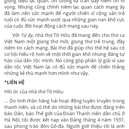
giọng điệu lạc quan, tin tưởng và tràn đầy niềm tin hi
vọng. Nhưng cũng chính niềm lạc quan cách mạng ấy
đã làm nên sức mạnh để người chiến sĩ cộng sản trẻ
tuổi có đủ sức mạnh vượt qua những gian nan khổ cực
của cuộc đời hoạt động cách mạng sau này.
Với
Từ ấy,
nhà thơ Tố Hữu đã mang đến cho thơ ca
Việt Nam một giọng thơ mới, giọng thơ trẻ trung, đầy
niềm tin cách mạng. Bài thơ đã giúp cho thế hệ sau có
cơ hội hiểu rõ hơn về một thời gian khổ nhưng đáng tự
hào của dân tộc mình. Nó cũng góp phần lý giải vì sao
dân tộc Việt Nam lại có đủ sức mạnh để chiến thắng
những kẻ thù mạnh hơn mình như vậy.
*LIÊN HỆ
Hồi ức của nhà thơ Tố Hữu:
… Do tinh thần hăng hái hoạt động tuyên truyền trong
thanh niên, và có thể do những bài thơ được đăng trên
báo Dân, báo Thế giới của Đoàn Thanh niên dân chủ ở
Hà Nội, tôi được kết nạp vào Đảng tháng 4 năm 1937,
sau phong trào đón Gô-đa. Người giới thiệu tôi là anh