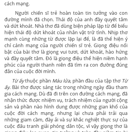
cách mạng.
Người chiến sĩ trẻ hoàn toàn tin tưởng vào con
đường mình đã chọn. Thái độ của anh đầy quyết tâm
và dứt khoát. Nhà thơ đã dùng biện pháp lặp từ để biểu
hiện thái độ dứt khoát của nhân vật trữ tình. Nhịp thơ
mạnh cùng những từ được lặp lại để, là đã thể hiện ý
chí cánh mạng của người chiến sĩ trẻ. Giọng điệu nổi
bật của bài thơ là giọng vui tươi, dứt khoát, hào hứng
và đầy quyết tâm. Đó là giọng điệu thể hiện niềm hạnh
phúc của người thanh niên đã tìm ra con đường đúng
đắn của cuộc đời mình.
Từ ấy
thuộc phần
Máu lửa
, phần đầu của tập thơ
Từ
ấy
. Bài thơ được sáng tác trong những ngày đầu tham
gia cách mạng. Dù đã đi trên con đường cách mạng, đã
nhận thức được nhiệm vụ, trách nhiệm của người cộng
sản và phần nào hình dung được những gian khổ của
cuộc đời cách mạng, nhưng lại chưa phải trải qua
những giam cầm, đày ải và sự khắc nghiệt thực sự của
cuộc đấu tranh giải phóng dân tộc, vì vậy giọng thơ là