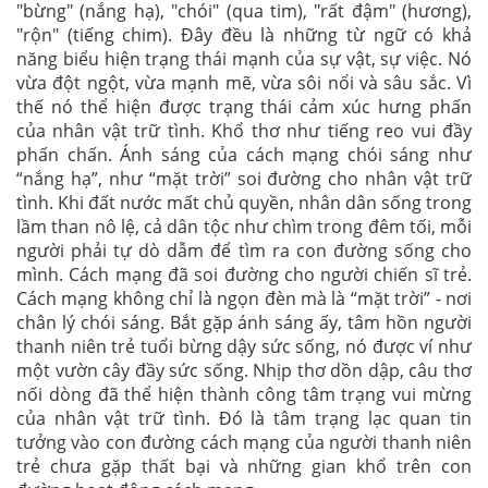
"bừng" (nắng hạ), "chói" (qua tim), "rất đậm" (hương),
"rộn" (tiếng chim). Đây đều là những từ ngữ có khả
năng biểu hiện trạng thái mạnh của sự vật, sự việc. Nó
vừa đột ngột, vừa mạnh mẽ, vừa sôi nổi và sâu sắc. Vì
thế nó thể hiện được trạng thái cảm xúc hưng phấn
của nhân vật trữ tình. Khổ thơ như tiếng reo vui đầy
phấn chấn. Ánh sáng của cách mạng chói sáng như
“nắng hạ”, như “mặt trời” soi đường cho nhân vật trữ
tình. Khi đất nước mất chủ quyền, nhân dân sống trong
lầm than nô lệ, cả dân tộc như chìm trong đêm tối, mỗi
người phải tự dò dẫm để tìm ra con đường sống cho
mình. Cách mạng đã soi đường cho người chiến sĩ trẻ.
Cách mạng không chỉ là ngọn đèn mà là “mặt trời” - nơi
chân lý chói sáng. Bắt gặp ánh sáng ấy, tâm hồn người
thanh niên trẻ tuổi bừng dậy sức sống, nó được ví như
một vườn cây đầy sức sống. Nhịp thơ dồn dập, câu thơ
nối dòng đã thể hiện thành công tâm trạng vui mừng
của nhân vật trữ tình. Đó là tâm trạng lạc quan tin
tưởng vào con đường cách mạng của người thanh niên
trẻ chưa gặp thất bại và những gian khổ trên con