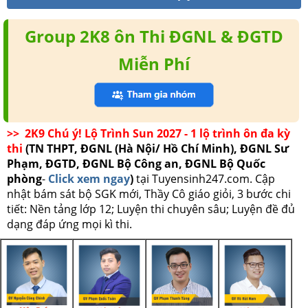
Group 2K8 ôn Thi ĐGNL & ĐGTD
Miễn Phí
>> 2K9 Chú ý! Lộ Trình Sun 2027 - 1 lộ trình ôn đa kỳ
thi
(TN THPT, ĐGNL (Hà Nội/ Hồ Chí Minh), ĐGNL Sư
Phạm, ĐGTD, ĐGNL Bộ Công an, ĐGNL Bộ Quốc
phòng
-
Click xem ngay
)
tại Tuyensinh247.com.
Cập
nhật bám sát bộ SGK mới, Thầy Cô giáo giỏi, 3 bước chi
tiết: Nền tảng lớp 12; Luyện thi chuyên sâu; Luyện đề đủ
dạng đáp ứng mọi kì thi.