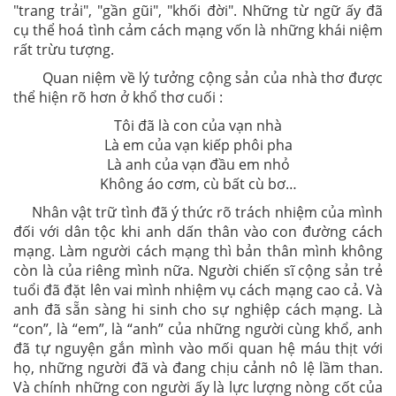
"trang trải", "gần gũi", "khối đời". Những từ ngữ ấy đã
cụ thể hoá tình cảm cách mạng vốn là những khái niệm
rất trừu tượng.
Quan niệm về lý tưởng cộng sản của nhà thơ được
thể hiện rõ hơn ở khổ thơ cuối :
Tôi đã là con của vạn nhà
Là em của vạn kiếp phôi pha
Là anh của vạn đầu em nhỏ
Không áo cơm, cù bất cù bơ…
Nhân vật trữ tình đã ý thức rõ trách nhiệm của mình
đối với dân tộc khi anh dấn thân vào con đường cách
mạng. Làm người cách mạng thì bản thân mình không
còn là của riêng mình nữa. Người chiến sĩ cộng sản trẻ
tuổi đã đặt lên vai mình nhiệm vụ cách mạng cao cả. Và
anh đã sẵn sàng hi sinh cho sự nghiệp cách mạng. Là
“con”, là “em”, là “anh” của những người cùng khổ, anh
đã tự nguyện gắn mình vào mối quan hệ máu thịt với
họ, những người đã và đang chịu cảnh nô lệ lầm than.
Và chính những con người ấy là lực lượng nòng cốt của