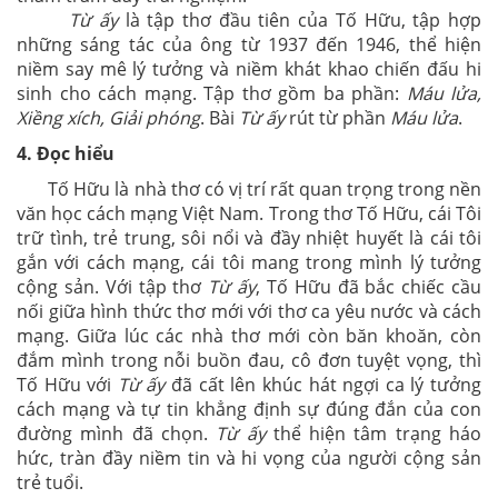
Từ ấy
là tập thơ đầu tiên của Tố Hữu, tập hợp
những sáng tác của ông từ 1937 đến 1946, thể hiện
niềm say mê lý tưởng và niềm khát khao chiến đấu hi
sinh cho cách mạng. Tập thơ gồm ba phần:
Máu lửa,
Xiềng xích, Giải phóng
. Bài
Từ ấy
rút từ phần
Máu lửa
.
4. Đọc hiểu
Tố Hữu là nhà thơ có vị trí rất quan trọng trong nền
văn học cách mạng Việt Nam. Trong thơ Tố Hữu, cái Tôi
trữ tình, trẻ trung, sôi nổi và đầy nhiệt huyết là cái tôi
gắn với cách mạng, cái tôi mang trong mình lý tưởng
cộng sản. Với tập thơ
Từ ấy
, Tố Hữu đã bắc chiếc cầu
nối giữa hình thức thơ mới với thơ ca yêu nước và cách
mạng. Giữa lúc các nhà thơ mới còn băn khoăn, còn
đắm mình trong nỗi buồn đau, cô đơn tuyệt vọng, thì
Tố Hữu với
Từ ấy
đã cất lên khúc hát ngợi ca lý tưởng
cách mạng và tự tin khẳng định sự đúng đắn của con
đường mình đã chọn.
Từ ấy
thể hiện tâm trạng háo
hức, tràn đầy niềm tin và hi vọng của người cộng sản
trẻ tuổi.