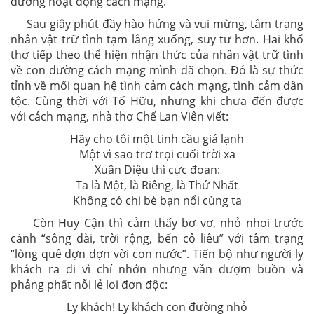
đường hoạt động cách mạng.
Sau giây phút đầy hào hứng và vui mừng, tâm trạng
nhân vật trữ tình tạm lắng xuống, suy tư hơn. Hai khổ
thơ tiếp theo thể hiện nhận thức của nhân vật trữ tình
về con đường cách mạng mình đã chọn. Đó là sự thức
tỉnh về mối quan hệ tình cảm cách mạng, tình cảm dân
tộc. Cùng thời với Tố Hữu, nhưng khi chưa đến được
với cách mạng, nhà thơ Chế Lan Viên viết:
Hãy cho tôi một tinh cầu giá lạnh
Một vì sao trơ trọi cuối trời xa
Xuân Diệu thì cực đoan:
Ta là Một, là Riêng, là Thứ Nhất
Không có chi bè bạn nổi cùng ta
Còn Huy Cận thì cảm thấy bơ vơ, nhỏ nhoi trước
cảnh “sông dài, trời rộng, bến cô liêu” với tâm trạng
“lòng quê dợn dợn vời con nước”. Tiến bộ như người ly
khách ra đi vì chí nhớn nhưng vẫn đượm buồn và
phảng phất nỗi lẻ loi đơn độc:
Ly khách! Ly khách con đường nhỏ