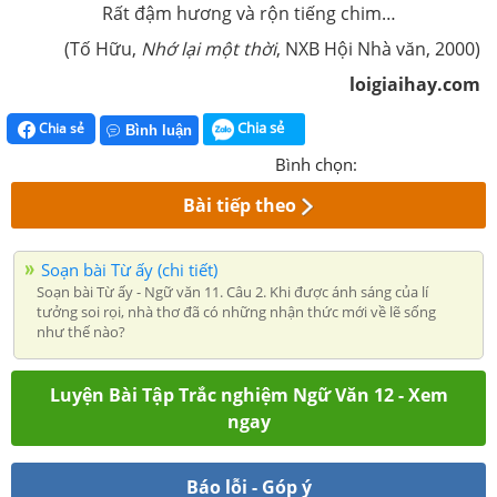
Rất đậm hương và rộn tiếng chim…
(Tố Hữu,
Nhớ lại một thời
, NXB Hội Nhà văn, 2000)
loigiaihay.com
Chia sẻ
Chia sẻ
Bình luận
Bình chọn:
Bài tiếp theo
Soạn bài Từ ấy (chi tiết)
Soạn bài Từ ấy - Ngữ văn 11. Câu 2. Khi được ánh sáng của lí
tưởng soi rọi, nhà thơ đã có những nhận thức mới về lẽ sống
như thế nào?
Luyện Bài Tập Trắc nghiệm Ngữ Văn 12 - Xem
ngay
Báo lỗi - Góp ý