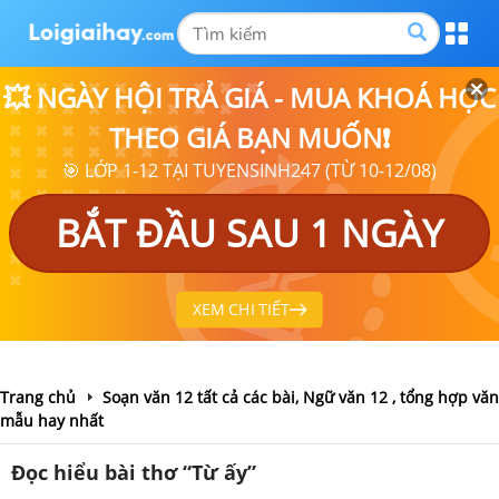
💥 NGÀY HỘI TRẢ GIÁ - MUA KHOÁ HỌC
THEO GIÁ BẠN MUỐN❗
🎯 LỚP 1-12 TẠI TUYENSINH247 (TỪ 10-12/08)
BẮT ĐẦU SAU 1 NGÀY
XEM CHI TIẾT
Trang chủ
Soạn văn 12 tất cả các bài, Ngữ văn 12 , tổng hợp văn
mẫu hay nhất
Đọc hiểu bài thơ “Từ ấy”