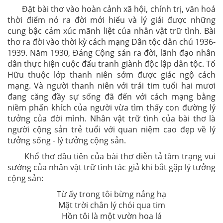
Đặt bài thơ vào hoàn cảnh xã hội, chính trị, văn hoá
thời điểm nó ra đời mới hiểu và lý giải được những
cung bậc cảm xúc mãnh liệt của nhân vật trữ tình. Bài
thơ ra đời vào thời kỳ cách mạng Dân tộc dân chủ 1936-
1939. Năm 1930, Đảng Cộng sản ra đời, lãnh đạo nhân
dân thực hiện cuộc đấu tranh giành độc lập dân tộc. Tố
Hữu thuộc lớp thanh niên sớm được giác ngộ cách
mạng. Và người thanh niên với trái tim tuổi hai mươi
đang căng đầy sự sống đã đến với cách mạng bằng
niềm phấn khích của người vừa tìm thấy con đường lý
tưởng của đời mình. Nhân vật trữ tình của bài thơ là
người cộng sản trẻ tuổi với quan niệm cao đẹp về lý
tưởng sống - lý tưởng cộng sản.
Khổ thơ đầu tiên của bài thơ diễn tả tâm trạng vui
sướng của nhân vật trữ tình tác giả khi bắt gặp lý tưởng
cộng sản:
Từ ấy trong tôi bừng nắng hạ
Mặt trời chân lý chói qua tim
Hồn tôi là một vườn hoa lá