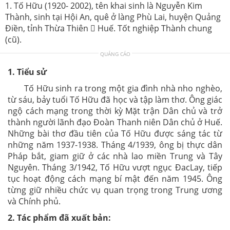
1. Tố Hữu (1920- 2002), tên khai sinh là Nguyễn Kim
Thành, sinh tại Hội An, quê ở làng Phù Lai, huyện Quảng
Điền, tỉnh Thừa Thiên  Huế. Tốt nghiệp Thành chung
(cũ).
QUẢNG CÁO
1. Tiểu sử
Tố Hữu sinh ra trong một gia đình nhà nho nghèo,
từ sáu, bảy tuổi Tố Hữu đã học và tập làm thơ. Ông giác
ngộ cách mạng trong thời kỳ Mặt trận Dân chủ và trở
thành người lãnh đạo Đoàn Thanh niên Dân chủ ở Huế.
Những bài thơ đầu tiên của Tố Hữu được sáng tác từ
những năm 1937-1938. Tháng 4/1939, ông bị thực dân
Pháp bắt, giam giữ ở các nhà lao miền Trung và Tây
Nguyên. Tháng 3/1942, Tố Hữu vượt ngục ĐacLay, tiếp
tục hoạt động cách mạng bí mật đến năm 1945. Ông
từng giữ nhiều chức vụ quan trọng trong Trung ương
và Chính phủ.
2. Tác phẩm đã xuất bản: