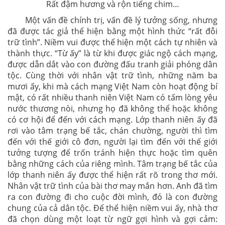
Rất đậm hương và rộn tiếng chim…
Một vấn đề chính trị, vấn đề lý tưởng sống, nhưng
đã được tác giả thể hiện bằng một hình thức “rất đỗi
trữ tình”. Niềm vui được thể hiện một cách tự nhiên và
thành thực. “Từ ấy” là từ khi được giác ngộ cách mạng,
được dẫn dắt vào con đường đấu tranh giải phóng dân
tộc. Cùng thời với nhân vật trữ tình, những năm ba
mươi ấy, khi mà cách mạng Việt Nam còn hoạt động bí
mật, có rất nhiều thanh niên Việt Nam có tấm lòng yêu
nước thương nòi, nhưng họ đã không thể hoặc không
có cơ hội để đến với cách mạng. Lớp thanh niên ấy đã
rơi vào tâm trạng bế tắc, chán chường, người thì tìm
đến với thế giới cô đơn, người lại tìm đến với thế giới
tưởng tượng để trốn tránh hiện thực hoặc tìm quên
bằng những cách của riêng mình. Tâm trạng bế tắc của
lớp thanh niên ấy được thể hiện rất rõ trong thơ mới.
Nhân vật trữ tình của bài thơ may mắn hơn. Anh đã tìm
ra con đường đi cho cuộc đời mình, đó là con đường
chung của cả dân tộc. Để thể hiện niềm vui ấy, nhà thơ
đã chọn dùng một loạt từ ngữ gợi hình và gợi cảm: