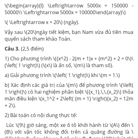
\(\begin{array}{l} \Leftrightarrow 5000x = 150000 -
50000\\ \Leftrightarrow 5000x = 100000\end{array}\)
\( \Leftrightarrow x = 20\) (ngày).
Vậy sau \(20\)ngày tiết kiệm, bạn Nam vừa đủ tiền mua
quyển sách tham khảo Toán.
Câu 3.
(2,5 điểm)
1) Cho phương trình \({x^2} - 2(m + 1)x + {m^2} + 2 = 0\)\
(\left( 1 \right)\) (\(x\) là ẩn số, \(m\) là tham số).
a) Giải phương trình \(\left( 1 \right)\) khi \(m = 1.\)
b) Xác định các giá trị của \(m\) để phương trình \(\left(
1 \right)\) có hai nghiệm phân biệt \({x_1},\,\,{x_2}\) thỏa
mãn điều kiện \(x_1^2 + 2\left( {m + 1} \right){x_2} = 12m
+ 2\).
2) Bài toán có nội dung thực tế:
Lúc \(9\) giờ sáng, một xe ô tô khởi hành từ \(A\) đến \
(B\) với vận tốc không đổi trên cả quãng đường là \