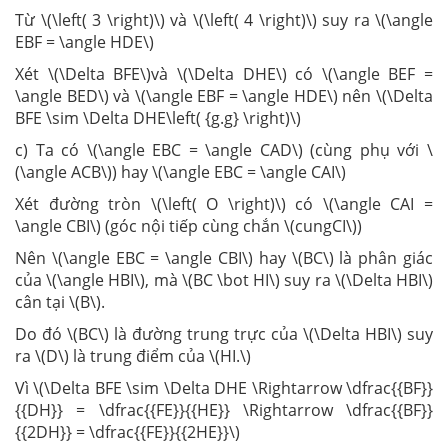
Từ \(\left( 3 \right)\) và \(\left( 4 \right)\) suy ra \(\angle
EBF = \angle HDE\)
Xét \(\Delta BFE\)và \(\Delta DHE\) có \(\angle BEF =
\angle BED\) và \(\angle EBF = \angle HDE\) nên \(\Delta
BFE \sim \Delta DHE\left( {g.g} \right)\)
c) Ta có \(\angle EBC = \angle CAD\) (cùng phụ với \
(\angle ACB\)) hay \(\angle EBC = \angle CAI\)
Xét đường tròn \(\left( O \right)\) có \(\angle CAI =
\angle CBI\) (góc nội tiếp cùng chắn \(cungCI\))
Nên \(\angle EBC = \angle CBI\) hay \(BC\) là phân giác
của \(\angle HBI\), mà \(BC \bot HI\) suy ra \(\Delta HBI\)
cân tại \(B\).
Do đó \(BC\) là đường trung trực của \(\Delta HBI\) suy
ra \(D\) là trung điểm của \(HI.\)
Vì \(\Delta BFE \sim \Delta DHE \Rightarrow \dfrac{{BF}}
{{DH}} = \dfrac{{FE}}{{HE}} \Rightarrow \dfrac{{BF}}
{{2DH}} = \dfrac{{FE}}{{2HE}}\)