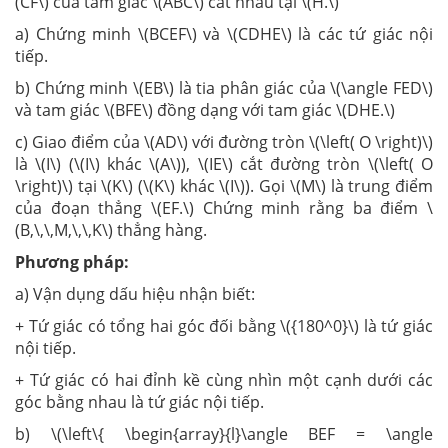
(CF\) của tam giác \(ABC\) cắt nhau tại \(H.\)
a) Chứng minh \(BCEF\) và \(CDHE\) là các tứ giác nội
tiếp.
b) Chứng minh \(EB\) là tia phân giác của \(\angle FED\)
và tam giác \(BFE\) đồng dạng với tam giác \(DHE.\)
c) Giao điểm của \(AD\) với đường tròn \(\left( O \right)\)
là \(I\) (\(I\) khác \(A\)), \(IE\) cắt đường tròn \(\left( O
\right)\) tại \(K\) (\(K\) khác \(I\)). Gọi \(M\) là trung điểm
của đoạn thẳng \(EF.\) Chứng minh rằng ba điểm \
(B,\,\,M,\,\,K\) thẳng hàng.
Phương pháp:
a) Vận dụng dấu hiệu nhận biết:
+ Tứ giác có tổng hai góc đối bằng \({180^0}\) là tứ giác
nội tiếp.
+ Tứ giác có hai đỉnh kề cùng nhìn một cạnh dưới các
góc bằng nhau là tứ giác nội tiếp.
b) \(\left\{ \begin{array}{l}\angle BEF = \angle