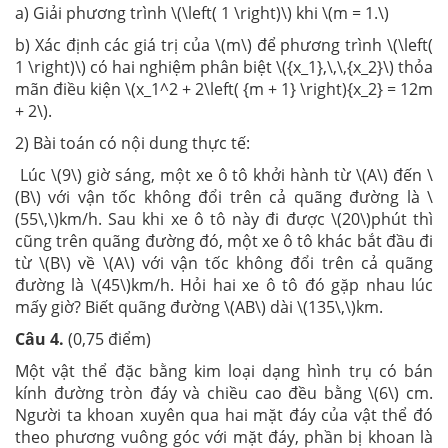
a) Giải phương trình \(\left( 1 \right)\) khi \(m = 1.\)
b) Xác định các giá trị của \(m\) để phương trình \(\left(
1 \right)\) có hai nghiệm phân biệt \({x_1},\,\,{x_2}\) thỏa
mãn điều kiện \(x_1^2 + 2\left( {m + 1} \right){x_2} = 12m
+ 2\).
2) Bài toán có nội dung thực tế:
Lúc \(9\) giờ sáng, một xe ô tô khởi hành từ \(A\) đến \
(B\) với vận tốc không đổi trên cả quãng đường là \
(55\,\)km/h. Sau khi xe ô tô này đi được \(20\)phút thì
cũng trên quãng đường đó, một xe ô tô khác bắt đầu đi
từ \(B\) về \(A\) với vận tốc không đổi trên cả quãng
đường là \(45\)km/h. Hỏi hai xe ô tô đó gặp nhau lúc
mấy giờ? Biết quãng đường \(AB\) dài \(135\,\)km.
Câu 4.
(0,75 điểm)
Một vật thể đặc bằng kim loại dạng hình trụ có bán
kính đường tròn đáy và chiều cao đều bằng \(6\) cm.
Người ta khoan xuyên qua hai mặt đáy của vật thể đó
theo phương vuông góc với mặt đáy, phần bị khoan là