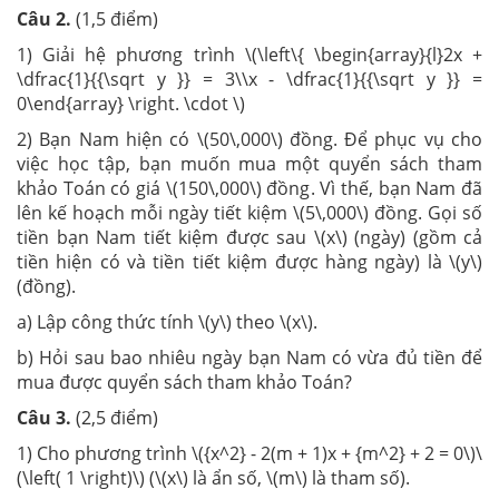
Câu 2.
(1,5 điểm)
1) Giải hệ phương trình \(\left\{ \begin{array}{l}2x +
\dfrac{1}{{\sqrt y }} = 3\\x - \dfrac{1}{{\sqrt y }} =
0\end{array} \right. \cdot \)
2)
Bạn Nam hiện có \(50\,000\) đồng. Để phục vụ cho
việc học tập, bạn muốn mua một quyển sách tham
khảo Toán có giá \(150\,000\) đồng. Vì thế, bạn Nam đã
lên kế hoạch mỗi ngày tiết kiệm \(5\,000\) đồng. Gọi số
tiền bạn Nam tiết kiệm được sau \(x\) (ngày) (gồm cả
tiền hiện có và tiền tiết kiệm được hàng ngày) là \(y\)
(đồng).
a) Lập công thức tính \(y\) theo \(x\).
b) Hỏi sau bao nhiêu ngày bạn Nam có vừa đủ tiền để
mua được quyển sách tham khảo Toán?
Câu 3.
(2,5 điểm)
1) Cho phương trình \({x^2} - 2(m + 1)x + {m^2} + 2 = 0\)\
(\left( 1 \right)\) (\(x\) là ẩn số, \(m\) là tham số).