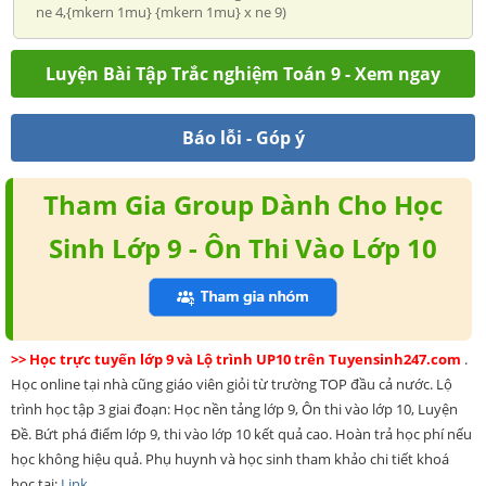
ne 4,{mkern 1mu} {mkern 1mu} x ne 9)
Luyện Bài Tập Trắc nghiệm Toán 9 - Xem ngay
Báo lỗi - Góp ý
Tham Gia Group Dành Cho Học
Sinh Lớp 9 - Ôn Thi Vào Lớp 10
>> Học trực tuyến lớp 9 và Lộ trình UP10 trên Tuyensinh247.com
.
Học online tại nhà cũng giáo viên giỏi từ trường TOP đầu cả nước. Lộ
trình học tập 3 giai đoạn: Học nền tảng lớp 9, Ôn thi vào lớp 10, Luyện
Đề. Bứt phá điểm lớp 9, thi vào lớp 10 kết quả cao. Hoàn trả học phí nếu
học không hiệu quả. Phụ huynh và học sinh tham khảo chi tiết khoá
học tại:
Link