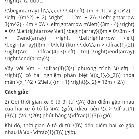
\right)\) ta được:
\(\begin{array}{l}\,\,\,\,\,\,\,\,4{\left( {m + 1} \right)^2} -
\left( {{m^2} + 2} \right) = 12m + 2\\ \Leftrightarrow
3{m^2} - 4m = 0\\ \Leftrightarrow m\left( {3m - 4} \right)
= 0\\ \Leftrightarrow \left[ \begin{array}{l}m = 0\\3m - 4
= 0\end{array} \right. \Leftrightarrow \left[
\begin{array}{l}m = 0\left( {ktm\,\,do\,\,m > \dfrac{1}{2}}
\right)\\m = \dfrac{4}{3}\left( {tm} \right)\end{array}
\right.\end{array}\)
Vậy với \(m = \dfrac{4}{3}\) phương trình \(\left( 1
\right)\) có hai nghiệm phân biệt \({x_1},{x_2}\) thỏa
mãn \(x_1^2 + 2\left( {m + 1} \right){x_2} = 12m + 2.\)
Cách giải:
2) Gọi thời gian xe ô tô đi từ \(A\) đến điểm gặp nhau
của hai xe ô tô là \(x\) (giờ), (điều kiện \(x > \dfrac{1}
{3}\)). (Với \(20\) phút bằng \(\dfrac{1}{3}\) giờ).
Khi đó, thời gian ô tô đi từ \(B\) đến điểm hai xe gặp
nhau là \(x - \dfrac{1}{3}\) (giờ).