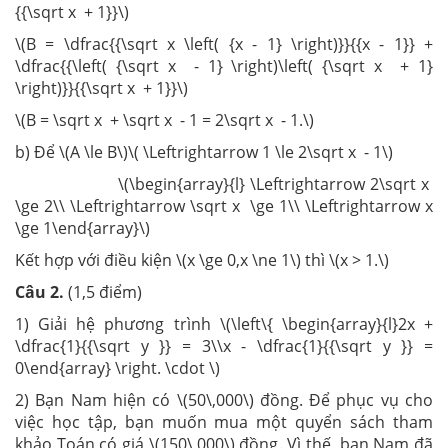
{{\sqrt x + 1}}\)
\(B = \dfrac{{\sqrt x \left( {x - 1} \right)}}{{x - 1}} +
\dfrac{{\left( {\sqrt x - 1} \right)\left( {\sqrt x + 1}
\right)}}{{\sqrt x + 1}}\)
\(B = \sqrt x + \sqrt x - 1 = 2\sqrt x - 1.\)
b) Để \(A \le B\)\( \Leftrightarrow 1 \le 2\sqrt x - 1\)
\(\begin{array}{l} \Leftrightarrow 2\sqrt x
\ge 2\\ \Leftrightarrow \sqrt x \ge 1\\ \Leftrightarrow x
\ge 1\end{array}\)
Kết hợp với điều kiện \(x \ge 0,x \ne 1\) thì \(x > 1.\)
Câu 2.
(1,5 điểm)
1) Giải hệ phương trình \(\left\{ \begin{array}{l}2x +
\dfrac{1}{{\sqrt y }} = 3\\x - \dfrac{1}{{\sqrt y }} =
0\end{array} \right. \cdot \)
2)
Bạn Nam hiện có \(50\,000\) đồng. Để phục vụ cho
việc học tập, bạn muốn mua một quyển sách tham
khảo Toán có giá \(150\,000\) đồng. Vì thế, bạn Nam đã