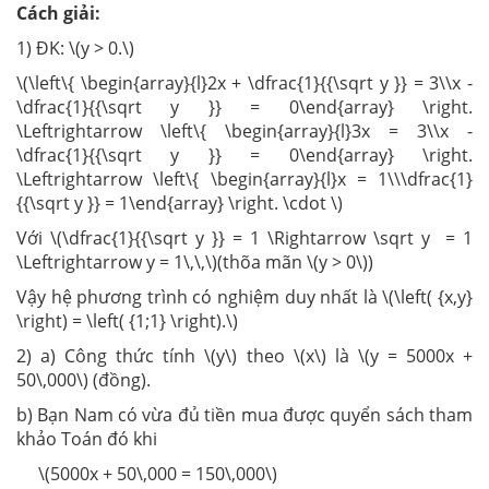
Cách giải:
1) ĐK: \(y > 0.\)
\(\left\{ \begin{array}{l}2x + \dfrac{1}{{\sqrt y }} = 3\\x -
\dfrac{1}{{\sqrt y }} = 0\end{array} \right.
\Leftrightarrow \left\{ \begin{array}{l}3x = 3\\x -
\dfrac{1}{{\sqrt y }} = 0\end{array} \right.
\Leftrightarrow \left\{ \begin{array}{l}x = 1\\\dfrac{1}
{{\sqrt y }} = 1\end{array} \right. \cdot \)
Với \(\dfrac{1}{{\sqrt y }} = 1 \Rightarrow \sqrt y = 1
\Leftrightarrow y = 1\,\,\)(thõa mãn \(y > 0\))
Vậy hệ phương trình có nghiệm duy nhất là \(\left( {x,y}
\right) = \left( {1;1} \right).\)
2) a) Công thức tính \(y\) theo \(x\) là \(y = 5000x +
50\,000\) (đồng).
b) Bạn Nam có vừa đủ tiền mua được quyển sách tham
khảo Toán đó khi
\(5000x + 50\,000 = 150\,000\)