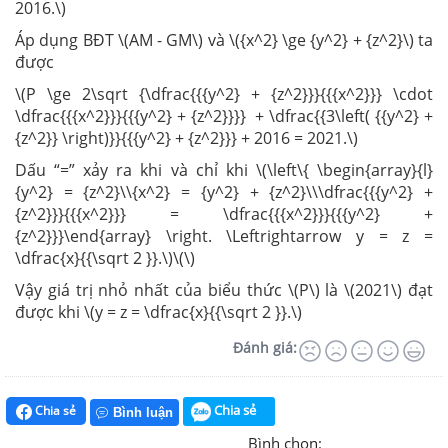
2016.\)
Áp dụng BĐT \(AM - GM\) và \({x^2} \ge {y^2} + {z^2}\) ta
được
\(P \ge 2\sqrt {\dfrac{{{y^2} + {z^2}}}{{{x^2}}} \cdot
\dfrac{{{x^2}}}{{{y^2} + {z^2}}}} + \dfrac{{3\left( {{y^2} +
{z^2}} \right)}}{{{y^2} + {z^2}}} + 2016 = 2021.\)
Dấu “=” xảy ra khi và chỉ khi \(\left\{ \begin{array}{l}
{y^2} = {z^2}\\{x^2} = {y^2} + {z^2}\\\dfrac{{{y^2} +
{z^2}}}{{{x^2}}} = \dfrac{{{x^2}}}{{{y^2} +
{z^2}}}\end{array} \right. \Leftrightarrow y = z =
\dfrac{x}{{\sqrt 2 }}.\)\(\)
Vậy giá trị nhỏ nhất của biểu thức \(P\) là \(2021\) đạt
được khi \(y = z = \dfrac{x}{{\sqrt 2 }}.\)
Đánh giá:
Chia sẻ
Chia sẻ
Bình luận
Bình chọn: