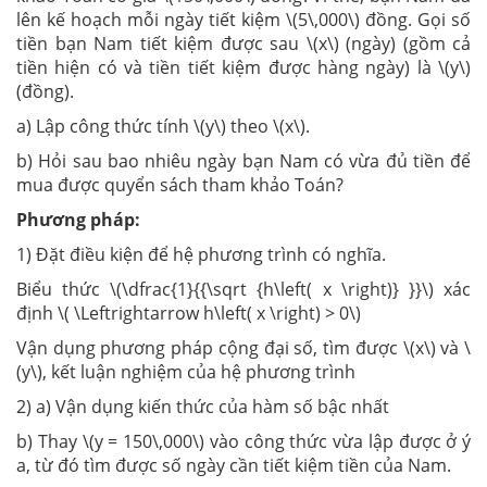
lên kế hoạch mỗi ngày tiết kiệm \(5\,000\) đồng. Gọi số
tiền bạn Nam tiết kiệm được sau \(x\) (ngày) (gồm cả
tiền hiện có và tiền tiết kiệm được hàng ngày) là \(y\)
(đồng).
a) Lập công thức tính \(y\) theo \(x\).
b) Hỏi sau bao nhiêu ngày bạn Nam có vừa đủ tiền để
mua được quyển sách tham khảo Toán?
Phương pháp:
1) Đặt điều kiện để hệ phương trình có nghĩa.
Biểu thức \(\dfrac{1}{{\sqrt {h\left( x \right)} }}\) xác
định \( \Leftrightarrow h\left( x \right) > 0\)
Vận dụng phương pháp cộng đại số, tìm được \(x\) và \
(y\), kết luận nghiệm của hệ phương trình
2) a) Vận dụng kiến thức của hàm số bậc nhất
b) Thay \(y = 150\,000\) vào công thức vừa lập được ở ý
a, từ đó tìm được số ngày cần tiết kiệm tiền của Nam.