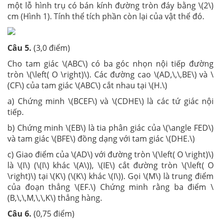
một lỗ hình trụ có bán kính đường tròn đáy bằng \(2\)
cm (Hình 1). Tính thể tích phần còn lại của vật thể đó.
Câu 5.
(3,0 điểm)
Cho tam giác \(ABC\) có ba góc nhọn nội tiếp đường
tròn \(\left( O \right)\). Các đường cao \(AD,\,\,BE\) và \
(CF\) của tam giác \(ABC\) cắt nhau tại \(H.\)
a) Chứng minh \(BCEF\) và \(CDHE\) là các tứ giác nội
tiếp.
b) Chứng minh \(EB\) là tia phân giác của \(\angle FED\)
và tam giác \(BFE\) đồng dạng với tam giác \(DHE.\)
c) Giao điểm của \(AD\) với đường tròn \(\left( O \right)\)
là \(I\) (\(I\) khác \(A\)), \(IE\) cắt đường tròn \(\left( O
\right)\) tại \(K\) (\(K\) khác \(I\)). Gọi \(M\) là trung điểm
của đoạn thẳng \(EF.\) Chứng minh rằng ba điểm \
(B,\,\,M,\,\,K\) thẳng hàng.
Câu 6.
(0,75 điểm)