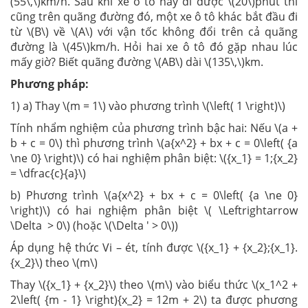
(55\,\)km/h. Sau khi xe ô tô này đi được \(20\)phút thì
cũng trên quãng đường đó, một xe ô tô khác bắt đầu đi
từ \(B\) về \(A\) với vận tốc không đổi trên cả quãng
đường là \(45\)km/h. Hỏi hai xe ô tô đó gặp nhau lúc
mấy giờ? Biết quãng đường \(AB\) dài \(135\,\)km.
Phương pháp:
1) a) Thay \(m = 1\) vào phương trình \(\left( 1 \right)\)
Tính nhẩm nghiệm của phương trình bậc hai: Nếu \(a +
b + c = 0\) thì phương trình \(a{x^2} + bx + c = 0\left( {a
\ne 0} \right)\) có hai nghiệm phân biệt: \({x_1} = 1;{x_2}
= \dfrac{c}{a}\)
b) Phương trình \(a{x^2} + bx + c = 0\left( {a \ne 0}
\right)\) có hai nghiệm phân biệt \( \Leftrightarrow
\Delta > 0\) (hoặc \(\Delta ' > 0\))
Áp dụng hệ thức Vi – ét, tính được \({x_1} + {x_2};{x_1}.
{x_2}\) theo \(m\)
Thay \({x_1} + {x_2}\) theo \(m\) vào biểu thức \(x_1^2 +
2\left( {m - 1} \right){x_2} = 12m + 2\) ta được phương