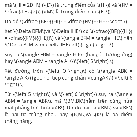
mà \(HI = 2DH\) (\(D\) là trung điểm của \(HI\)) và \(FM =
\dfrac{{FE}}{2}\) (\(M\) là trung điểm của \(EF\))
Do đó \(\dfrac{{BF}}{{HI}} = \dfrac{{FM}}{{HE}} \cdot \)
Xét \(\Delta BFM\)và \(\Delta IHE\) có \(\dfrac{{BF}}{{HI}}
= \dfrac{{FM}}{{HE}}\) và \(\angle BFM = \angle IHE\) nên
\(\Delta BFM \sim \Delta IHE\left( {c.g.c} \right)\)
suy ra \(\angle FBM = \angle HIE\) (hai góc tương ứng)
hay \(\angle ABM = \angle AIK\)\(\left( 5 \right).\)
Xét đường tròn \(\left( O \right)\) có \(\angle ABK =
\angle AIK\) (góc nội tiếp cùng chắn \(cungAK\)) \(\left( 6
\right).\)
Từ \(\left( 5 \right)\) và \(\left( 6 \right)\) suy ra \(\angle
ABM = \angle ABK\), mà \(BM,BK\)nằm trên cùng nửa
mặt phẳng bờ chứa \(AB\). Do đó hai tia \(BM\) và \(BK\)
là hai tia trùng nhau hay \(B,M\)và \(K\) là ba điểm
thẳng hàng.