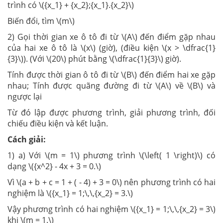
trình có \({x_1} + {x_2};{x_1}.{x_2}\)
Biến đổi, tìm \(m\)
2) Gọi thời gian xe ô tô đi từ \(A\) đến điểm gặp nhau
của hai xe ô tô là \(x\) (giờ), (điều kiện \(x > \dfrac{1}
{3}\)). (Với \(20\) phút bằng \(\dfrac{1}{3}\) giờ).
Tính được thời gian ô tô đi từ \(B\) đến điểm hai xe gặp
nhau; Tính được quãng đường đi từ \(A\) về \(B\) và
ngược lại
Từ đó lập được phương trình, giải phương trình, đối
chiếu điều kiện và kết luận.
Cách giải:
1) a) Với \(m = 1\) phương trình \(\left( 1 \right)\) có
dạng \({x^2} - 4x + 3 = 0.\)
Vì \(a + b + c = 1 + ( - 4) + 3 = 0\) nên phương trình có hai
nghiệm là \({x_1} = 1;\,\,{x_2} = 3.\)
Vậy phương trình có hai nghiệm \({x_1} = 1;\,\,{x_2} = 3\)
khi \(m = 1.\)