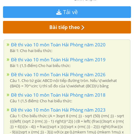
Tải về
Bài tiếp theo
Đề thi vào 10 môn Toán Hải Phòng năm 2020
Bài 1: Cho hai biểu thức:
Đề thi vào 10 môn Toán Hải Phòng năm 2019
Bài 1: (1,5 điểm) Cho hai biểu thức:
Đề thi vào 10 môn Toán Hải Phòng năm 2026
Câu 1. Cho tứ giác ABCD nội tiếp đường tròn. Nếu \(\widehat
{BAD} = 70^\circ \) thì số đo của \(\widehat {BCD}\) bằng
Đề thi vào 10 môn Toán Hải Phòng năm 2018
Câu 1 (1,5 điểm): Cho hai biểu thức:
Đề thi vào 10 môn Toán Hải Phòng năm 2023
Câu 1: Cho biểu thức: (A = 3sqrt 8 {rm{ ;}} - sqrt {50} {rm{ ;}} - sqrt
{{{left( {sqrt 2 {rm{ ;}} - 1} right)}^2}} ) (B = left( {frac{{3sqrt x {rm{
;}} + 6}}{{x - 4}} + frac{{sqrt x }}{{sqrt x {rm{ ;}} - 2}}} right):frac{{x
- 9}}{{sqrt x {rm{ ;}} - 3}}) với (x ge 0,{mkern 1mu} {mkern 1mu} x