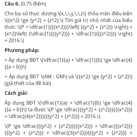
Câu 6.
(0,75 điểm)
Cho ba số thực dương \(x,\,\,y,\,\,z\) thỏa mãn điều kiện
\({x^2} \ge {y^2} + {z^2}.\) Tìm giá trị nhỏ nhất của biểu
thức: \(P = \dfrac{1}{{{x^2}}}\left( {{y^2} + {z^2}} \right) +
{x^2}\left( {\dfrac{1}{{{y^2}}} + \dfrac{1}{{{z^2}}}} \right)
+ 2016.\)
Phương pháp:
+ Áp dụng BĐT \(\dfrac{1}{a} + \dfrac{1}{b} \ge \dfrac{4}
{{a + b}}\)
+ Áp dụng BĐT \(AM - GM\) và \({x^2} \ge {y^2} + {z^2}\)
(giả thiết của đề bài)
Cách giải:
Áp dụng BĐT \(\dfrac{1}{a} + \dfrac{1}{b} \ge \dfrac{4}
{{a + b}}\) ta được \(P \ge \dfrac{{{y^2} + {z^2}}}{{{x^2}}}
+ \dfrac{{4{x^2}}}{{{y^2} + {z^2}}} + 2016.\)
\(P \ge \dfrac{{{y^2} + {z^2}}}{{{x^2}}} + \dfrac{{{x^2}}}
{{{y^2} + {z^2}}} + \dfrac{{3{x^2}}}{{{y^2} + {z^2}}} +