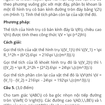
theo phương vuông góc với mặt đáy, phần bị khoan là
một lỗ hình trụ có bán kính đường tròn đáy bằng \(2\)
cm (Hình 1). Tính thể tích phần còn lại của vật thể đó.
Phương pháp:
Thể tích của hình trụ có bán kính đáy là \(R\), chiều cao
\(h\) được tính theo công thức \(V = \pi {r^2}h\)
Cách giải:
Gọi thể tích của vật thể hình trụ \({V_1}\) thì \({V_1} = \pi
R_1^2h = {6^2}.6\pi = 216\pi \,(c{m^3}).\)
Gọi thể tích của lỗ khoét hình trụ đó là \({V_2}\) thì \
({V_2} = \pi R_2^2h = {2^2}.6\pi = 24\pi \,(c{m^3}).\)
Gọi thể tích phần còn lại của vật thể đó là \(V\)thì \(V =
{V_1} - {V_2} = 216\pi - 24\pi = 192\pi \,(c{m^3}).\)
Câu 5.
(3,0 điểm)
Cho tam giác \(ABC\) có ba góc nhọn nội tiếp đường
tròn \(\left( O \right)\). Các đường cao \(AD,\,\,BE\) và \