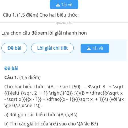
Tải về
Câu 1. (1,5 điểm) Cho hai biểu thức:
QUẢNG CÁO
Lựa chọn câu để xem lời giải nhanh hơn
Đề bài
Lời giải chi tiết
Tải về
Đề bài
Câu 1.
(1,5 điểm)
Cho hai biểu thức: \(A = \sqrt {50} - 3\sqrt 8 + \sqrt
{{{\left( {\sqrt 2 + 1} \right)}^2}} ;\)\(B = \dfrac{{x\sqrt x
- \sqrt x }}{{x - 1}} + \dfrac{{x - 1}}{{\sqrt x + 1}}\) (với \(x
\ge 0,\,\,x \ne 1\)).
a) Rút gọn các biểu thức \(A,\,\,B.\)
b) Tìm các giá trị của \(x\) sao cho \(A \le B.\)