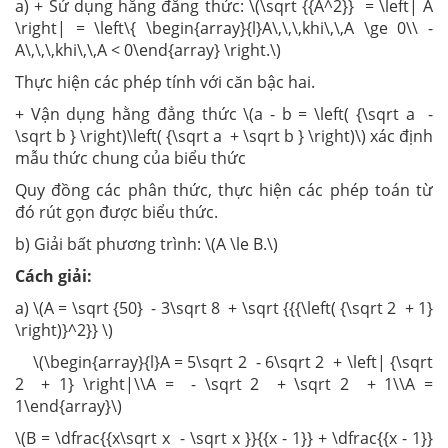
a) + Sử dụng hằng đẳng thức: \(\sqrt {{A^2}} = \left| A
\right| = \left\{ \begin{array}{l}A\,\,\,khi\,\,A \ge 0\\ -
A\,\,\,khi\,\,A < 0\end{array} \right.\)
Thực hiện các phép tính với căn bậc hai.
+ Vận dụng hằng đẳng thức \(a - b = \left( {\sqrt a -
\sqrt b } \right)\left( {\sqrt a + \sqrt b } \right)\) xác định
mẫu thức chung của biểu thức
Quy đồng các phân thức, thực hiện các phép toán từ
đó rút gọn được biểu thức.
b) Giải bất phương trình: \(A \le B.\)
Cách giải:
a) \(A = \sqrt {50} - 3\sqrt 8 + \sqrt {{{\left( {\sqrt 2 + 1}
\right)}^2}} \)
\(\begin{array}{l}A = 5\sqrt 2 - 6\sqrt 2 + \left| {\sqrt
2 + 1} \right|\\A = - \sqrt 2 + \sqrt 2 + 1\\A =
1\end{array}\)
\(B = \dfrac{{x\sqrt x - \sqrt x }}{{x - 1}} + \dfrac{{x - 1}}