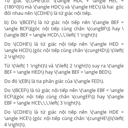
Tứ giác \(CDHE\)có: \(\angle HDC + \angle HEC =
{180^0}\) mà \(\angle HDC\) và \(\angle HEC\) là hai góc
đối nhau nên \(CDHE\) là tứ giác nội tiếp.
b) Do \(BCEF\) là tứ giác nội tiếp nên \(\angle BEF =
\angle BCF\)(góc nội tiếp cùng chắn \(cungBF\)) hay \
(\angle BEF = \angle HCD\,\,\,\left( 1 \right)\)
Do \(CDHE\) là tứ giác nội tiếp nên \(\angle HED =
\angle HCD\) (góc nội tiếp cùng chắn \(cungHD\)) \(\left(
2 \right)\)
Từ \(\left( 1 \right)\) và \(\left( 2 \right)\) suy ra \(\angle
BEF = \angle HED\) hay \(\angle BEF = \angle BED\).
Do đó \(EB\) là tia phân giác của \(\angle FED\).
Do \(BCEF\) là tứ giác nội tiếp nên \(\angle EBF = \angle
ECF\)(góc nội tiếp cùng chắn \(cungEF\)) hay \(\angle
EBF = \angle HCE\,\,\,\left( 3 \right)\).
Do \(CDHE\) là tứ giác nội tiếp nên \(\angle HDE =
\angle HCE\) (góc nội tiếp cùng chắn \(cungHE\))\(\left(
4 \right)\).