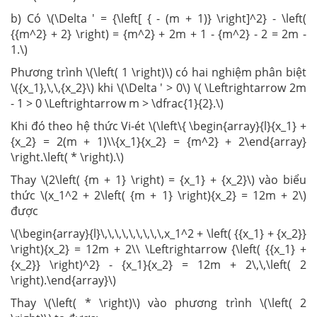
b) Có \(\Delta ' = {\left[ { - (m + 1)} \right]^2} - \left(
{{m^2} + 2} \right) = {m^2} + 2m + 1 - {m^2} - 2 = 2m -
1.\)
Phương trình \(\left( 1 \right)\) có hai nghiệm phân biệt
\({x_1},\,\,{x_2}\) khi \(\Delta ' > 0\) \( \Leftrightarrow 2m
- 1 > 0 \Leftrightarrow m > \dfrac{1}{2}.\)
Khi đó theo hệ thức Vi-ét \(\left\{ \begin{array}{l}{x_1} +
{x_2} = 2(m + 1)\\{x_1}{x_2} = {m^2} + 2\end{array}
\right.\left( * \right).\)
Thay \(2\left( {m + 1} \right) = {x_1} + {x_2}\) vào biểu
thức \(x_1^2 + 2\left( {m + 1} \right){x_2} = 12m + 2\)
được
\(\begin{array}{l}\,\,\,\,\,\,\,\,\,x_1^2 + \left( {{x_1} + {x_2}}
\right){x_2} = 12m + 2\\ \Leftrightarrow {\left( {{x_1} +
{x_2}} \right)^2} - {x_1}{x_2} = 12m + 2\,\,\left( 2
\right).\end{array}\)
Thay \(\left( * \right)\) vào phương trình \(\left( 2