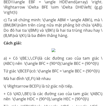
BED\\\angle EBF = \angle HDE\end{array} \right.
\Rightarrow \Delta BFE \sim \Delta DHE\left( {g.g}
\right)\)
c) Ta sẽ chứng minh: \(\angle ABM = \angle ABK\), mà \
(BM,BK\)nằm trên cùng nửa mặt phẳng bờ chứa \(AB\).
Do đó hai tia \(BM\) và \(BK\) là hai tia trùng nhau hay \
(B,M\)và \(K\) là ba điểm thẳng hàng.
Cách giải:
a) + Có \(BE,\,\,CF\)là các đường cao của tam giác \
(ABC\) nên \(\angle BFC = {90^0};\angle BEC = {90^0}\)
Tứ giác \(BCEF\)có: \(\angle BFC = \angle BEC = {90^0}\)
Mà hai đỉnh \(E,F\) kề nhau
\( \Rightarrow BCEF\) là tứ giác nội tiếp.
+ Có \(AD,\,BE\) là các đường cao của tam giác \(ABC\)
nên \(\angle HDC = {90^0},\angle HEC = {90^0}\)