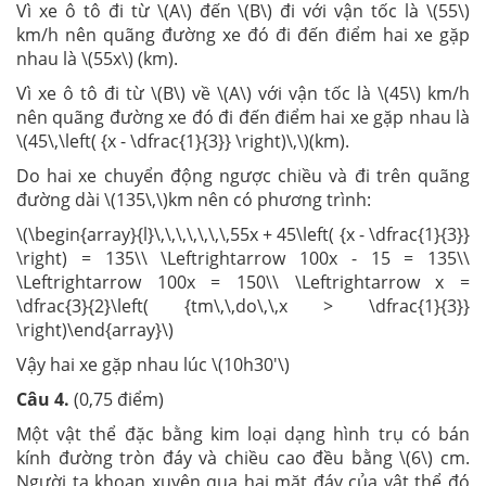
Vì xe ô tô đi từ \(A\) đến \(B\) đi với vận tốc là \(55\)
km/h nên quãng đường xe đó đi đến điểm hai xe gặp
nhau là \(55x\) (km).
Vì xe ô tô đi từ \(B\) về \(A\) với vận tốc là \(45\) km/h
nên quãng đường xe đó đi đến điểm hai xe gặp nhau là
\(45\,\left( {x - \dfrac{1}{3}} \right)\,\)(km).
Do hai xe chuyển động ngược chiều và đi trên quãng
đường dài \(135\,\)km nên có phương trình:
\(\begin{array}{l}\,\,\,\,\,\,\,55x + 45\left( {x - \dfrac{1}{3}}
\right) = 135\\ \Leftrightarrow 100x - 15 = 135\\
\Leftrightarrow 100x = 150\\ \Leftrightarrow x =
\dfrac{3}{2}\left( {tm\,\,do\,\,x > \dfrac{1}{3}}
\right)\end{array}\)
Vậy hai xe gặp nhau lúc \(10h30'\)
Câu 4.
(0,75 điểm)
Một vật thể đặc bằng kim loại dạng hình trụ có bán
kính đường tròn đáy và chiều cao đều bằng \(6\) cm.
Người ta khoan xuyên qua hai mặt đáy của vật thể đó