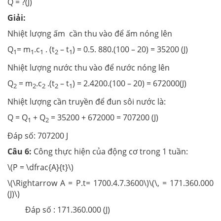
Q = ?(J)
Giải:
Nhiệt lượng ấm cần thu vào để ấm nóng lên
Q
= m
.c
. (t
– t
) = 0.5. 880.(100 – 20) = 35200 (J)
1
1
1
2
1
Nhiệt lượng nước thu vào để nước nóng lên
Q
= m
.c
.(t
– t
) = 2.4200.(100 – 20) = 672000(J)
2
2
2
2
1
Nhiệt lượng cần truyền để đun sôi nước là:
Q = Q
+ Q
= 35200 + 672000 = 707200 (J)
1
2
Đáp số: 707200 J
Câu 6:
Công thực hiện của động cơ trong 1 tuần:
\(P = \dfrac{A}{t}\)
\(\Rightarrow A = P.t= 1700.4.7.3600\)\(\, = 171.360.000
(J)\)
Đáp số : 171.360.000 (J)