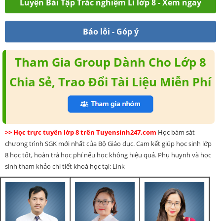
Luyện Bài Tập Trắc nghiệm Lí lớp 8 - Xem ngay
Báo lỗi - Góp ý
Tham Gia Group Dành Cho Lớp 8
Chia Sẻ, Trao Đổi Tài Liệu Miễn Phí
>> Học trực tuyến lớp 8 trên Tuyensinh247.com
Học bám sát
chương trình SGK mới nhất của Bộ Giáo dục. Cam kết giúp học sinh lớp
8 học tốt, hoàn trả học phí nếu học không hiệu quả. Phụ huynh và học
sinh tham khảo chi tiết khoá học tại: Link