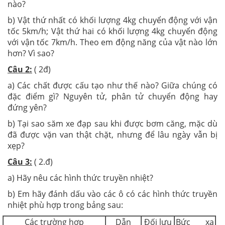
nào?
b) Vật thứ nhất có khối lượng 4kg chuyển động với vận
tốc 5km/h; Vật thứ hai có khối lượng 4kg chuyển động
với vận tốc 7km/h. Theo em động năng của vật nào lớn
hơn? Vì sao?
Câu 2:
( 2đ)
a) Các chất được cấu tạo như thế nào? Giữa chúng có
đặc điểm gì? Nguyên tử, phân tử chuyển động hay
đứng yên?
b) Tại sao săm xe đạp sau khi được bơm căng, mặc dù
đã được vặn van thật chặt, nhưng để lâu ngày vẫn bị
xẹp?
Câu 3:
( 2.đ)
a) Hãy nêu các hình thức truyền nhiệt?
b) Em hãy đánh dấu vào các ô có các hình thức truyền
nhiệt phù hợp trong bảng sau:
Các trường hợp
Dẫn
Đối lưu
Bức xạ