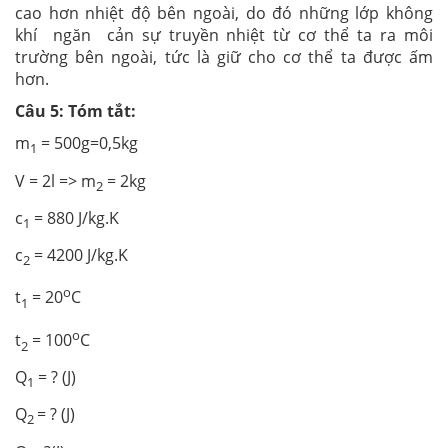
cao hơn nhiệt độ bên ngoài, do đó những lớp không
khí ngăn cản sự truyền nhiệt từ cơ thể ta ra môi
trường bên ngoài, tức là giữ cho cơ thể ta được ấm
hơn.
Câu 5:
Tóm tắt:
m
= 500g=0,5kg
1
V = 2l => m
= 2kg
2
c
= 880 J/kg.K
1
c
= 4200 J/kg.K
2
o
t
= 20
C
1
o
t
= 100
C
2
Q
= ? (J)
1
Q
= ? (J)
2