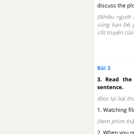
discuss the pl
(Nhiều người 
cùng bạn bè, 
cốt truyện của
Bài 3
3. Read the
sentence.
(Đọc lại bài th
1. Watching fil
(Xem phim thật
2. When you rea