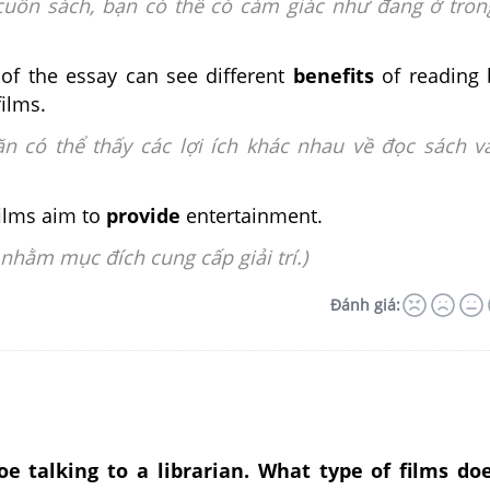
cuốn sách, bạn có thể có cảm giác như đang ở tro
 of the essay can see different
benefits
of reading 
ilms.
văn có thể thấy các lợi ích khác nhau về đọc sách 
films aim to
provide
entertainment.
nhằm mục đích cung cấp giải trí.)
Đánh giá:
Joe talking to a librarian. What type of films do