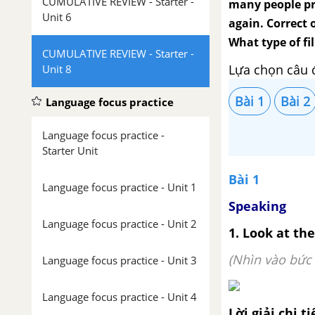
CUMULATIVE REVIEW - Starter -
many people pr
Unit 6
again. Correct 
What type of fi
CUMULATIVE REVIEW - Starter -
Lựa chọn câu 
Unit 8
Bài 1
Bài 2
Language focus practice
Language focus practice -
Starter Unit
Bài 1
Language focus practice - Unit 1
Speaking
Language focus practice - Unit 2
1. Look at th
(Nhìn vào bức 
Language focus practice - Unit 3
Language focus practice - Unit 4
Lời giải chi ti