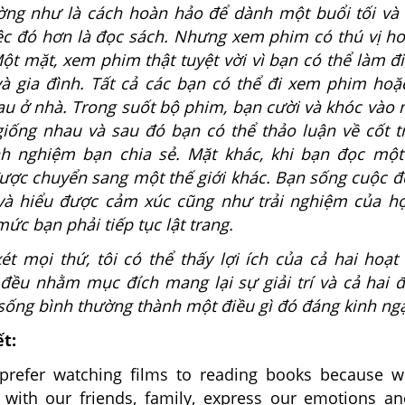
ng như là cách hoàn hảo để dành một buổi tối và
iệc đó hơn là đọc sách. Nhưng xem phim có thú vị h
ột mặt, xem phim thật tuyệt vời vì bạn có thể làm đ
à gia đình. Tất cả các bạn có thể đi xem phim ho
u ở nhà. Trong suốt bộ phim, bạn cười và khóc vào
iống nhau và sau đó bạn có thể thảo luận về cốt t
nh nghiệm bạn chia sẻ. Mặt khác, khi bạn đọc mộ
được chuyển sang một thế giới khác. Bạn sống cuộc đ
và hiểu được cảm xúc cũng như trải nghiệm của h
ức bạn phải tiếp tục lật trang.
ét mọi thứ, tôi có thể thấy lợi ích của cả hai hoạt
đều nhằm mục đích mang lại sự giải trí và cả hai 
 sống bình thường thành một điều gì đó đáng kinh ng
ết:
prefer watching films to reading books because 
with our friends, family, express our emotions a