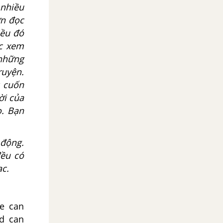
 nhiều
ơn đọc
iều đó
ặc xem
 những
ruyện.
t cuốn
ời của
ọ. Bạn
 động.
đều có
ạc.
we can
nd can