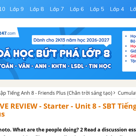
10
Lớp 9
Lớp 8
Lớp 7
Lớp 6
Lớp 5
Lớp 4
Lớ
tập Tiếng Anh 8 - Friends Plus (Chân trời sáng tạo)
Cumulat
 REVIEW - Starter - Unit 8 - SBT Tiến
us
hoto. What are the people doing? 2 Read a discussion es