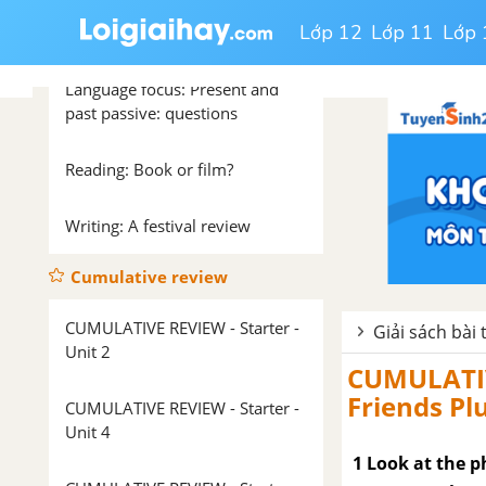
Vocabulary and listening: Films
Lớp 12
Lớp 11
Lớp 
and books: verbs and nouns
Language focus: Present and
past passive: questions
Reading: Book or film?
Writing: A festival review
Cumulative review
CUMULATIVE REVIEW - Starter -
Giải sách bài 
Unit 2
CUMULATIVE
Friends Pl
CUMULATIVE REVIEW - Starter -
Unit 4
1 Look at the p