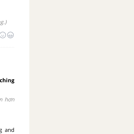
g.)
ching
im hơn
ng and