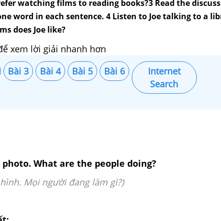
efer watching films to reading books?3 Read the discuss
one word in each sentence. 4 Listen to Joe talking to a lib
lms does Joe like?
để xem lời giải nhanh hơn
Bài 3
Bài 4
Bài 5
Bài 6
Internet
Search
e photo. What are the people doing?
hình. Mọi người đang làm gì?)
ết: