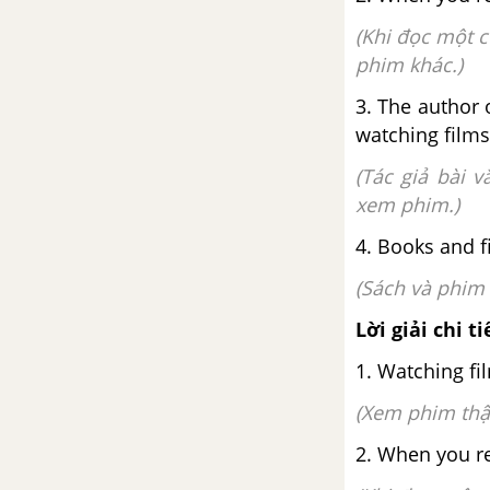
(Khi đọc một 
phim khác.)
3. The author 
watching films
(Tác giả bài 
xem phim.)
4. Books and f
(Sách và phim 
Lời giải chi ti
1. Watching fi
(Xem phim thật
2. When you re