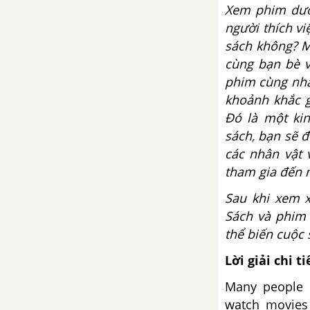
Xem phim dườ
người thích v
sách không? M
cùng bạn bè v
phim cùng nha
khoảnh khắc g
Đó là một ki
sách, bạn sẽ 
các nhân vật 
tham gia đến m
Sau khi xem x
Sách và phim 
thể biến cuộc
Lời giải chi ti
Many people 
watch movies 