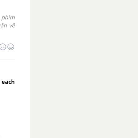
m phim
uận về
 each
.