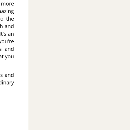
m more
mazing
to the
gh and
t's an
you're
rs and
at you
ks and
dinary