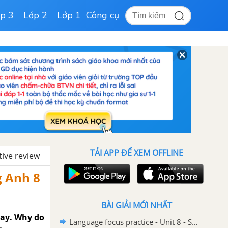
p 3
Lớp 2
Lớp 1
Công cụ
TẢI APP ĐỂ XEM OFFLINE
ive review
g Anh 8
BÀI GIẢI MỚI NHẤT
say. Why do
Language focus practice - Unit 8 - SBT Tiếng Anh 8 Friends Plus