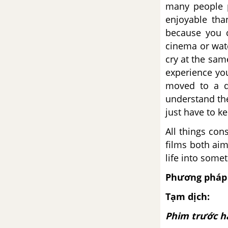
many people p
enjoyable tha
because you c
cinema or watc
cry at the sam
experience yo
moved to a di
understand the
just have to k
All things con
films both aim
life into somet
Phương pháp 
Tạm dịch:
Phim trước h