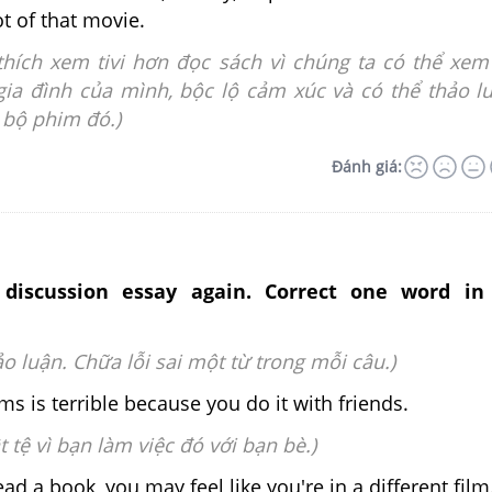
ot of that movie.
thích xem tivi hơn đọc sách vì chúng ta có thể xe
gia đình của mình, bộc lộ cảm xúc và có thể thảo l
 bộ phim đó.)
Đánh giá:
 discussion essay again. Correct one word in
ảo luận. Chữa lỗi sai một từ trong mỗi câu.)
ms is terrible because you do it with friends.
 tệ vì bạn làm việc đó với bạn bè.)
d a book, you may feel like you're in a different film