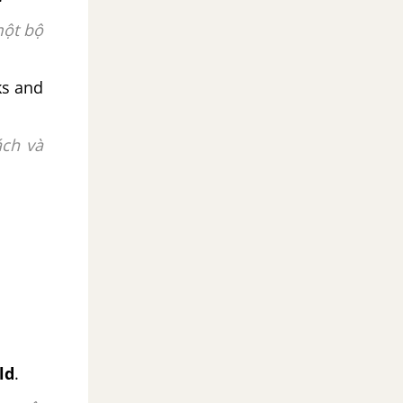
một bộ
ks and
ách và
ld
.