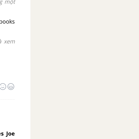
ng một
books
và xem
es Joe