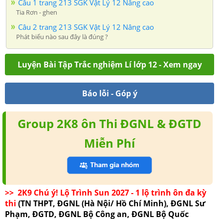
Câu 1 trang 213 SGK Vật Lý 12 Nâng cao
Tia Rơn - ghen
Câu 2 trang 213 SGK Vật Lý 12 Nâng cao
Phát biểu nào sau đây là đúng ?
Luyện Bài Tập Trắc nghiệm Lí lớp 12 - Xem ngay
Báo lỗi - Góp ý
Group 2K8 ôn Thi ĐGNL & ĐGTD
Miễn Phí
>> 2K9 Chú ý! Lộ Trình Sun 2027 - 1 lộ trình ôn đa kỳ
thi
(TN THPT, ĐGNL (Hà Nội/ Hồ Chí Minh), ĐGNL Sư
Phạm, ĐGTD, ĐGNL Bộ Công an, ĐGNL Bộ Quốc