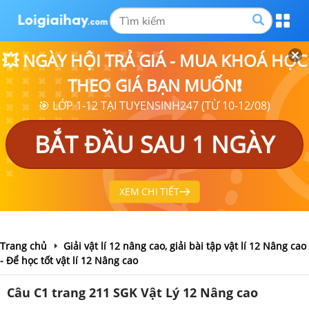
💥 NGÀY HỘI TRẢ GIÁ - MUA KHOÁ HỌC
THEO GIÁ BẠN MUỐN❗
🎯 LỚP 1-12 TẠI TUYENSINH247 (TỪ 10-12/08)
BẮT ĐẦU SAU 1 NGÀY
XEM CHI TIẾT
Trang chủ
Giải vật lí 12 nâng cao, giải bài tập vật lí 12 Nâng cao
- Để học tốt vật lí 12 Nâng cao
Câu C1 trang 211 SGK Vật Lý 12 Nâng cao