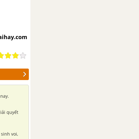
iaihay.com
 nay.
iải quyết
sinh voi,