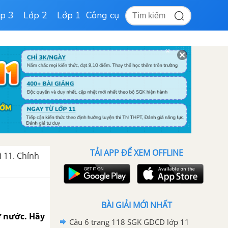
p 3
Lớp 2
Lớp 1
Công cụ
TẢI APP ĐỂ XEM OFFLINE
i 11. Chính
BÀI GIẢI MỚI NHẤT
ở nước. Hãy
Câu 6 trang 118 SGK GDCD lớp 11