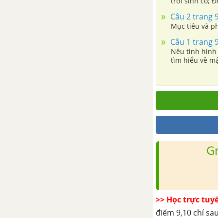
trời sinh cỏ;
Câu 2 trang 
Mục tiêu và p
Câu 1 trang 
Nêu tình hình 
tìm hiểu về m
nước.
G
>> Học trực tuy
điểm 9,10 chỉ sau