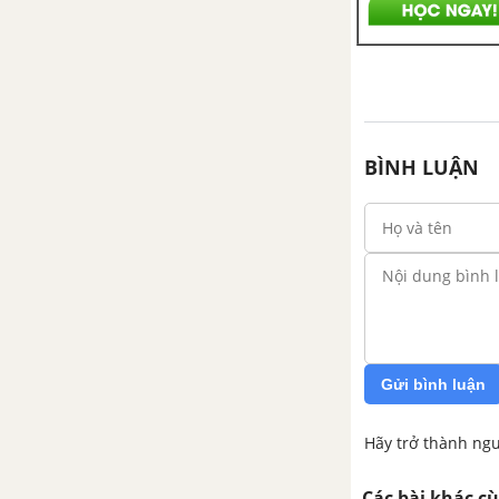
BÌNH LUẬN
Gửi bình luận
Hãy trở thành ngư
Các bài khác c