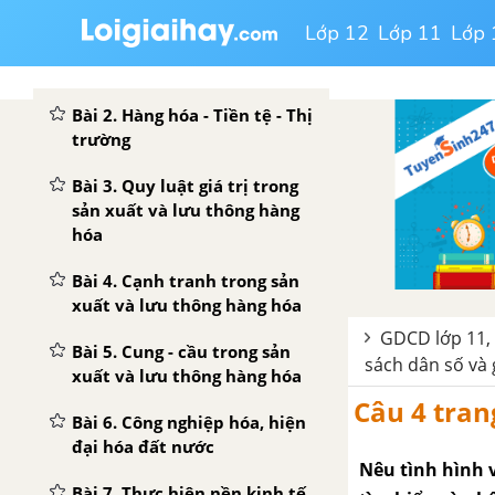
Lớp 12
Lớp 11
Lớp 
Bài 1. Công dân với sự phát
triển kinh tế
Bài 2. Hàng hóa - Tiền tệ - Thị
trường
Bài 3. Quy luật giá trị trong
sản xuất và lưu thông hàng
hóa
Bài 4. Cạnh tranh trong sản
xuất và lưu thông hàng hóa
GDCD lớp 11, 
Bài 5. Cung - cầu trong sản
sách dân số và 
xuất và lưu thông hàng hóa
Câu 4 tran
Bài 6. Công nghiệp hóa, hiện
đại hóa đất nước
Nêu tình hình v
Bài 7. Thực hiện nền kinh tế