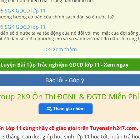
 Đông con hơn nhiều của; Trọng nam khinh nữ.
95 SGK GDCD lớp 11
hương hướng cơ bản của chính sách dân số ở nước ta?
95 SGK GDCD lớp 11
dân số ở nước ta và tác động của nó đối với mọi mặt của đời sống 
ật độ dân số ở địa phương em và so sánh với mật độ dân số trung 
>> Xem thêm
Luyện Bài Tập Trắc nghiệm GDCD lớp 11 - Xem ngay
Báo lỗi - Góp ý
roup 2K9 Ôn Thi ĐGNL & ĐGTD Miễn Phí
ến Lớp 11 cùng thầy cô giáo giỏi trên Tuyensinh247.com.
 3 tháng. Cam kết giúp học sinh lớp 11 học tốt, hoàn trả họ