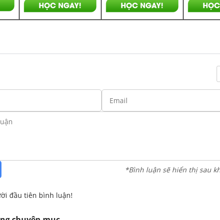
*Bình luận sẽ hiển thị sau k
ời đầu tiên bình luận!
ùng chuyên mục