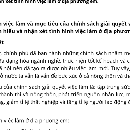
ận xét tình hình việc làm ở địa phương em.
 việc làm và mục tiêu của chính sách giải quyết 
 hiểu và nhận xét tình hình việc làm ở địa phươ
ết
hính phủ đã ban hành những chính sách nhằm mở
, đa dạng hóa ngành nghề, thực hiện tốt kế hoạch và
 xã hội nên đã tạo ra được nhiều việc làm mới. Tuy vậy,
 ở nước ta vẫn là vấn đề bức xúc ở cả nông thôn và th
a chính sách giải quyết việc làm là: tập trung sức 
thành thị và nông thôn, phát triển nguồn nhân lực, 
g, giảm tỉ lệ thất nghiệp và tăng tỉ lệ người lao động
việc làm ở địa phương em: