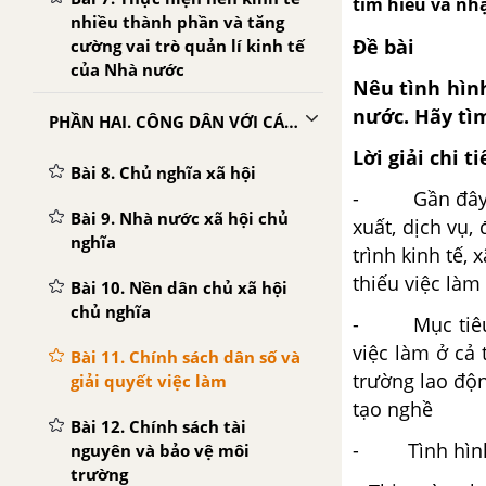
tìm hiểu và nh
nhiều thành phần và tăng
Đề bài
cường vai trò quản lí kinh tế
của Nhà nước
Nêu tình hình
nước. Hãy tìm
PHẦN HAI. CÔNG DÂN VỚI CÁC VẤN ĐỀ CHÍNH TRỊ XÃ HỘI
Lời giải chi ti
Bài 8. Chủ nghĩa xã hội
- Gần đây, c
Bài 9. Nhà nước xã hội chủ
xuất, dịch vụ
nghĩa
trình kinh tế,
thiếu việc làm
Bài 10. Nền dân chủ xã hội
chủ nghĩa
- Mục tiêu củ
việc làm ở cả 
Bài 11. Chính sách dân số và
trường lao độn
giải quyết việc làm
tạo nghề
Bài 12. Chính sách tài
- Tình hình 
nguyên và bảo vệ môi
trường