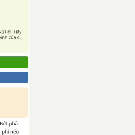
xã hội. Hãy
bình của cả
Bứt phá
c phí nếu