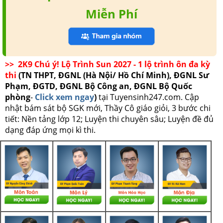
Miễn Phí
>> 2K9 Chú ý! Lộ Trình Sun 2027 - 1 lộ trình ôn đa kỳ
thi
(TN THPT, ĐGNL (Hà Nội/ Hồ Chí Minh), ĐGNL Sư
Phạm, ĐGTD, ĐGNL Bộ Công an, ĐGNL Bộ Quốc
phòng
-
Click xem ngay
)
tại Tuyensinh247.com.
Cập
nhật bám sát bộ SGK mới, Thầy Cô giáo giỏi, 3 bước chi
tiết: Nền tảng lớp 12; Luyện thi chuyên sâu; Luyện đề đủ
dạng đáp ứng mọi kì thi.