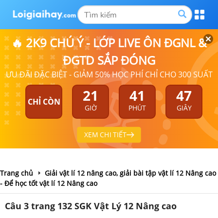
🔥 2K9 CHÚ Ý - LỚP LIVE ÔN ĐGNL &
ĐGTD SẮP ĐÓNG
ƯU ĐÃI ĐẶC BIỆT - GIẢM 50% HỌC PHÍ CHỈ CHO 300 SUẤT
21
41
46
CHỈ CÒN
GIỜ
PHÚT
GIÂY
XEM CHI TIẾT
Trang chủ
Giải vật lí 12 nâng cao, giải bài tập vật lí 12 Nâng cao
- Để học tốt vật lí 12 Nâng cao
Câu 3 trang 132 SGK Vật Lý 12 Nâng cao