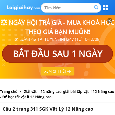
💥 NGÀY HỘI TRẢ GIÁ - MUA KHOÁ HỌC
THEO GIÁ BẠN MUỐN❗
🎯 LỚP 1-12 TẠI TUYENSINH247 (TỪ 10-12/08)
BẮT ĐẦU SAU 1 NGÀY
XEM CHI TIẾT
Trang chủ
Giải vật lí 12 nâng cao, giải bài tập vật lí 12 Nâng cao
- Để học tốt vật lí 12 Nâng cao
Câu 2 trang 311 SGK Vật Lý 12 Nâng cao