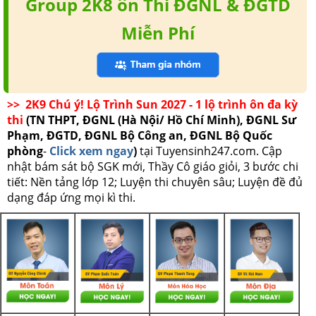
Group 2K8 ôn Thi ĐGNL & ĐGTD
Miễn Phí
>> 2K9 Chú ý! Lộ Trình Sun 2027 - 1 lộ trình ôn đa kỳ
thi
(TN THPT, ĐGNL (Hà Nội/ Hồ Chí Minh), ĐGNL Sư
Phạm, ĐGTD, ĐGNL Bộ Công an, ĐGNL Bộ Quốc
phòng
-
Click xem ngay
)
tại Tuyensinh247.com.
Cập
nhật bám sát bộ SGK mới, Thầy Cô giáo giỏi, 3 bước chi
tiết: Nền tảng lớp 12; Luyện thi chuyên sâu; Luyện đề đủ
dạng đáp ứng mọi kì thi.