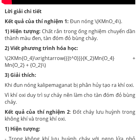
Lời giải chi tiết
Kết quả của thí nghiệm 1:
Đun nóng \(KMnO_4\).
1) Hiện tượng:
Chất rắn trong ống nghiệm chuyển dần
thành màu đen, tàn đóm đỏ bùng cháy.
2) Viết phương trình hóa học:
\(2KMn{O_4}\xrightarrow{{{t^0}}}{K_2}Mn{O_4} +
Mn{O_2} + {O_2}\)
3) Giải thích:
Khi đun nóng kalipemaganat bị phân hủy tạo ra khí oxi.
Vì khí oxi duy trì sự cháy nên làm cho tàn đóm đỏ bùng
cháy.
Kết quả của thí nghiệm 2
: Đốt cháy lưu huỳnh trong
không khí và trong khí oxi.
1) Hiện tượng:
- Trong không khí lưu huỳnh cháy với ngọn lửa nhỏ