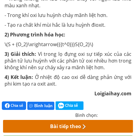
màu xanh nhạt.
- Trong khí oxi lưu huỳnh cháy mãnh liệt hơn.
- Tạo ra chất khí mùi hắc là lưu huỳnh đioxit.
2) Phương trình hóa học:
\(S + {O_2}\xrightarrow{{{t^0}}}S{O_2}\)
3) Giải thích:
Vì trong lọ đựng oxi sự tiếp xúc của các
phân tử lưu huỳnh với các phân tử oxi nhiều hơn trong
không khí nên sự cháy xảy ra mãnh liệt hơn.
4) Kết luận:
Ở nhiệt độ cao oxi dễ dàng phản ứng với
phi kim tạo ra oxit axit.
Loigiaihay.com
Chia sẻ
Chia sẻ
Bình luận
Bình chọn:
Bài tiếp theo