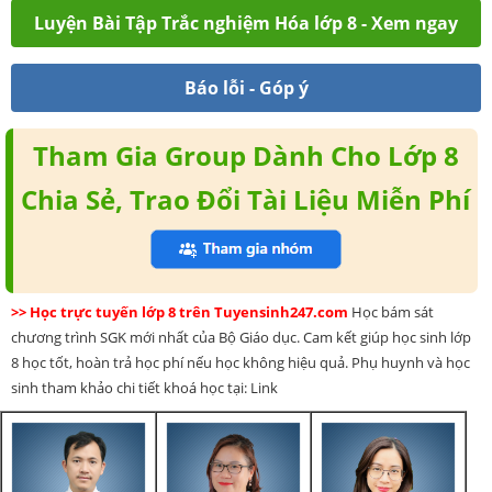
Luyện Bài Tập Trắc nghiệm Hóa lớp 8 - Xem ngay
Báo lỗi - Góp ý
Tham Gia Group Dành Cho Lớp 8
Chia Sẻ, Trao Đổi Tài Liệu Miễn Phí
>> Học trực tuyến lớp 8 trên Tuyensinh247.com
Học bám sát
chương trình SGK mới nhất của Bộ Giáo dục. Cam kết giúp học sinh lớp
8 học tốt, hoàn trả học phí nếu học không hiệu quả. Phụ huynh và học
sinh tham khảo chi tiết khoá học tại: Link