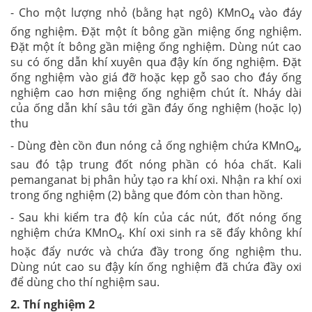
- Cho một lượng nhỏ (bằng hạt ngô) KMnO
vào đáy
4
ống nghiệm. Đặt một ít bông gần miệng ống nghiệm.
Đặt một ít bông gần miệng ống nghiệm. Dùng nút cao
su có ống dẫn khí xuyên qua đậy kín ống nghiệm. Đặt
ống nghiệm vào giá đỡ hoặc kẹp gỗ sao cho đáy ống
nghiệm cao hơn miệng ống nghiệm chút ít. Nháy dài
của ống dẫn khí sâu tới gần đáy ống nghiệm (hoặc lọ)
thu
- Dùng đèn cồn đun nóng cả ống nghiệm chứa KMnO
,
4
sau đó tập trung đốt nóng phần có hóa chất. Kali
pemanganat bị phân hủy tạo ra khí oxi. Nhận ra khí oxi
trong ống nghiệm (2) bằng que đóm còn than hồng.
- Sau khi kiểm tra độ kín của các nút, đốt nóng ống
nghiệm chứa KMnO
. Khí oxi sinh ra sẽ đẩy không khí
4
hoặc đẩy nước và chứa đầy trong ống nghiệm thu.
Dùng nút cao su đậy kín ống nghiệm đã chứa đầy oxi
để dùng cho thí nghiệm sau.
2. Thí nghiệm 2