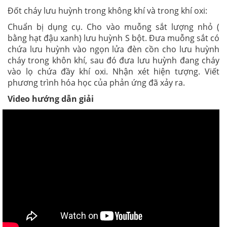
Đốt cháy lưu huỳnh trong không khí và trong khí oxi:
Chuẩn bị dụng cụ. Cho vào muỗng sắt lượng nhỏ (
bằng hạt đậu xanh) lưu huỳnh S bột. Đưa muỗng sắt có
chứa lưu huỳnh vào ngọn lửa đèn cồn cho lưu huỳnh
cháy trong khôn khí, sau đó đưa lưu huỳnh đang cháy
vào lọ chứa đầy khí oxi. Nhận xét hiện tượng. Viết
phương trình hóa học của phản ứng đã xảy ra.
Video hướng dẫn giải