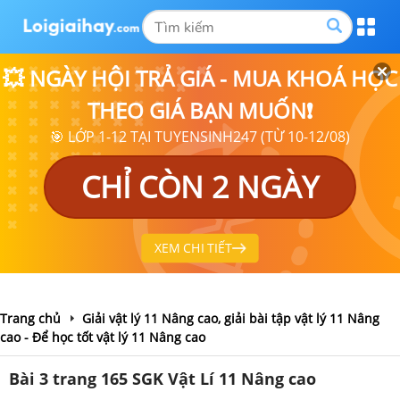
💥 NGÀY HỘI TRẢ GIÁ - MUA KHOÁ HỌC
THEO GIÁ BẠN MUỐN❗
🎯 LỚP 1-12 TẠI TUYENSINH247 (TỪ 10-12/08)
CHỈ CÒN 2 NGÀY
XEM CHI TIẾT
Trang chủ
Giải vật lý 11 Nâng cao, giải bài tập vật lý 11 Nâng
cao - Để học tốt vật lý 11 Nâng cao
Bài 3 trang 165 SGK Vật Lí 11 Nâng cao