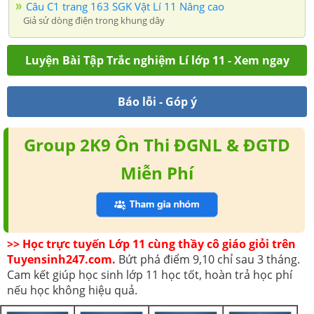
Câu C1 trang 163 SGK Vật Lí 11 Nâng cao
Giả sử dòng điện trong khung dây
Luyện Bài Tập Trắc nghiệm Lí lớp 11 - Xem ngay
Báo lỗi - Góp ý
Group 2K9 Ôn Thi ĐGNL & ĐGTD
Miễn Phí
>> Học trực tuyến Lớp 11 cùng thầy cô giáo giỏi trên
Tuyensinh247.com.
Bứt phá điểm 9,10 chỉ sau 3 tháng.
Cam kết giúp học sinh lớp 11 học tốt, hoàn trả học phí
nếu học không hiệu quả.