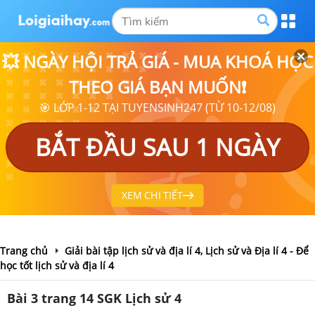
💥 NGÀY HỘI TRẢ GIÁ - MUA KHOÁ HỌC
THEO GIÁ BẠN MUỐN❗
🎯 LỚP 1-12 TẠI TUYENSINH247 (TỪ 10-12/08)
BẮT ĐẦU SAU 1 NGÀY
XEM CHI TIẾT
Trang chủ
Giải bài tập lịch sử và địa lí 4, Lịch sử và Địa lí 4 - Để
học tốt lịch sử và địa lí 4
Bài 3 trang 14 SGK Lịch sử 4