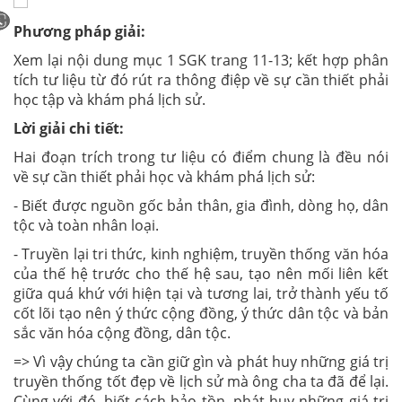
Phương pháp giải:
Xem lại nội dung mục 1 SGK trang 11-13; kết hợp phân
tích tư liệu từ đó rút ra thông điệp về sự cần thiết phải
học tập và khám phá lịch sử.
Lời giải chi tiết:
Hai đoạn trích trong tư liệu có điểm chung là đều nói
về sự cần thiết phải học và khám phá lịch sử:
- Biết được nguồn gốc bản thân, gia đình, dòng họ, dân
tộc và toàn nhân loại.
- Truyền lại tri thức, kinh nghiệm, truyền thống văn hóa
của thế hệ trước cho thế hệ sau, tạo nên mối liên kết
giữa quá khứ với hiện tại và tương lai, trở thành yếu tố
cốt lõi tạo nên ý thức cộng đồng, ý thức dân tộc và bản
sắc văn hóa cộng đồng, dân tộc.
=> Vì vậy chúng ta cần giữ gìn và phát huy những giá trị
truyền thống tốt đẹp về lịch sử mà ông cha ta đã để lại.
Cùng với đó, biết cách bảo tồn, phát huy những giá trị