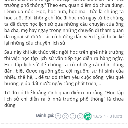
trường phổ thông." Theo em, quan điểm đó chưa đúng.
Lênin đã nói: "Học, học nữa, học mãi" tức là chúng ta
học suốt đời, không chỉ lúc đi học mà ngay từ bé chúng
ta đã được học lịch sử qua những câu chuyện của ông
bà cha, mẹ hay ngay trong những chuyến đi tham quan
dã ngoại sẽ được các cô hướng dẫn viên lí giải hoặc kể
lại những câu chuyện lịch sử.
Sau này khi kết thúc việc ngồi học trên ghế nhà trường
thì việc học tập lịch sử vẫn tiếp tục diễn ra hàng ngày.
Học tập lịch sử để chúng ta có những cái nhìn đúng
đắn, biết được nguồn gốc, cội nguồn; sự hi sinh của
nhiều thế hệ,... để từ đó thêm yêu cuộc sống, yêu quê
hương, giúp đất nước ngày càng phát triển,...
Từ đó có thể khẳng định quan điểm cho rằng: "Học tập
lịch sử chỉ diễn ra ở nhà trường phổ thông" là chưa
đúng.
Đánh giá:
(4.6/5 ⭐ - 3 lượt)