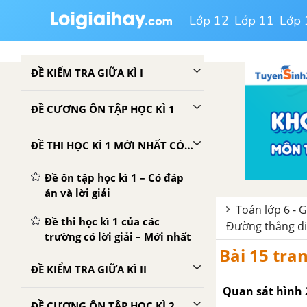
Lớp 12
Lớp 11
Lớp 
ĐỀ KIỂM TRA GIỮA KÌ I
ĐỀ CƯƠNG ÔN TẬP HỌC KÌ 1
ĐỀ THI HỌC KÌ 1 MỚI NHẤT CÓ LỜI GIẢI
Đề ôn tập học kì 1 – Có đáp
án và lời giải
Toán lớp 6 - G
Đề thi học kì 1 của các
Đường thẳng đi
trường có lời giải – Mới nhất
Bài 15 tra
ĐỀ KIỂM TRA GIỮA KÌ II
Quan sát hình 
ĐỀ CƯƠNG ÔN TẬP HỌC KÌ 2