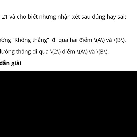
 21 và cho biết những nhận xét sau đúng hay sai:
ờng “Không thẳng” đi qua hai điểm \(A\) và \(B\).
ường thẳng đi qua \(2\) điểm \(A\) và \(B\).
dẫn giải