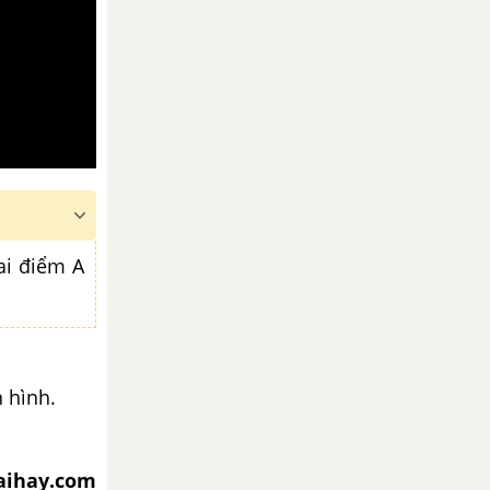
ai điểm A
 hình.
iaihay.com