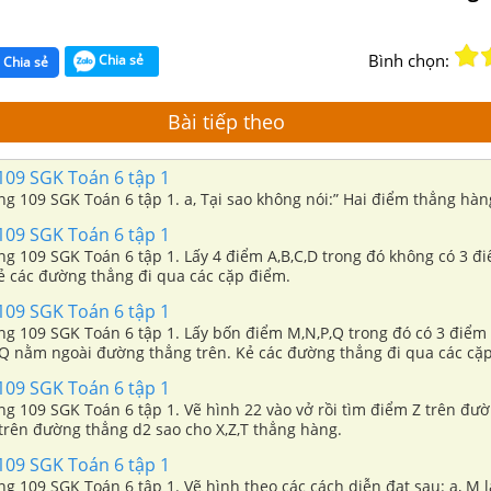
Bình chọn:
Chia sẻ
Chia sẻ
Bài tiếp theo
109 SGK Toán 6 tập 1
ang 109 SGK Toán 6 tập 1. a, Tại sao không nói:” Hai điểm thẳng hàn
109 SGK Toán 6 tập 1
ang 109 SGK Toán 6 tập 1. Lấy 4 điểm A,B,C,D trong đó không có 3 đ
ẻ các đường thẳng đi qua các cặp điểm.
109 SGK Toán 6 tập 1
ang 109 SGK Toán 6 tập 1. Lấy bốn điểm M,N,P,Q trong đó có 3 điểm
Q nằm ngoài đường thẳng trên. Kẻ các đường thẳng đi qua các cặ
109 SGK Toán 6 tập 1
ang 109 SGK Toán 6 tập 1. Vẽ hình 22 vào vở rồi tìm điểm Z trên đư
trên đường thẳng d­­­2 sao cho X,Z,T thẳng hàng.
109 SGK Toán 6 tập 1
ang 109 SGK Toán 6 tập 1. Vẽ hình theo các cách diễn đạt sau: a, M 