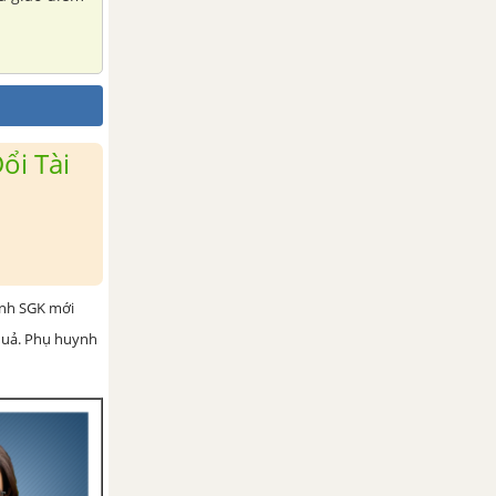
ổi Tài
ình SGK mới
 quả. Phụ huynh