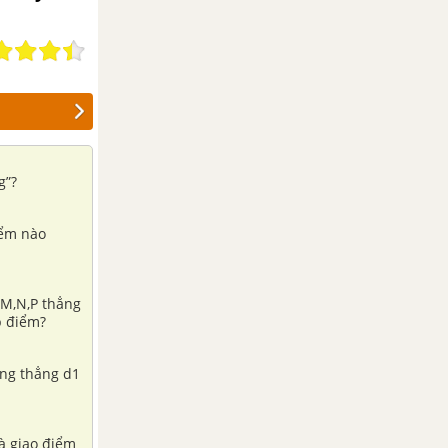
g”?
iểm nào
 M,N,P thẳng
p điểm?
ờng thẳng d1
là giao điểm