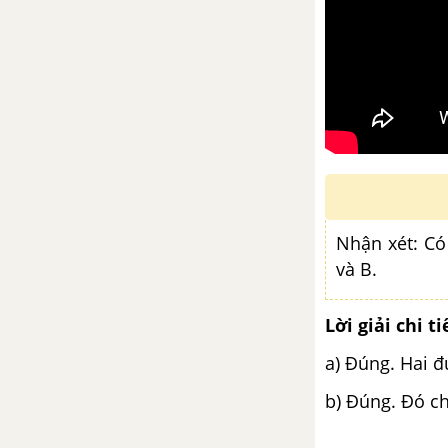
Nhận xét: Có
và B.
Lời giải chi ti
a) Đúng. Hai đ
b) Đúng. Đó c