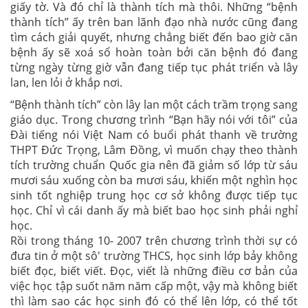
giấy tờ. Và đó chỉ là thành tích mà thôi. Những “bệnh
thành tích” ấy trên ban lãnh đạo nhà nước cũng đang
tìm cách giải quyết, nhưng chẳng biết đến bao giờ căn
bệnh ấy sẽ xoá sổ hoàn toàn bởi căn bệnh đó đang
từng ngày từng giờ vẫn đang tiếp tục phát triển và lây
lan, len lỏi ở khắp nơi.
“Bệnh thành tích” còn lây lan một cách trầm trọng sang
giáo dục. Trong chương trình “Bạn hãy nói với tôi” của
Đài tiếng nói Việt Nam có buổi phát thanh về trường
THPT Đức Trọng, Lâm Đồng, vì muốn chạy theo thành
tích trường chuẩn Quốc gia nên đã giảm số lớp từ sáu
mươi sáu xuống còn ba mươi sáu, khiến một nghìn học
sinh tốt nghiệp trung học cơ sở không được tiếp tục
học. Chỉ vì cái danh ấy mà biết bao học sinh phải nghỉ
học.
Rồi trong tháng 10- 2007 trên chương trình thời sự có
đưa tin ở một sô' trường THCS, học sinh lớp bảy không
biết đọc, biết viết. Đọc, viết là những điều cơ bản của
việc học tập suốt năm năm cấp một, vậy mà không biết
thì làm sao các học sinh đó có thể lên lớp, có thể tốt