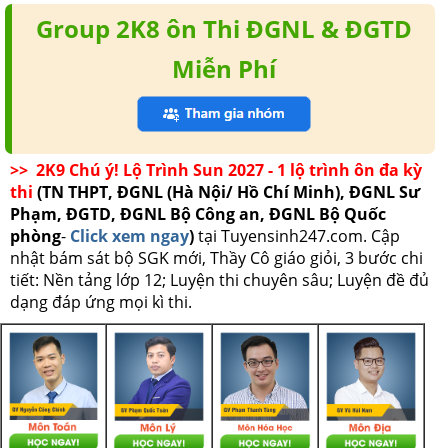
Group 2K8 ôn Thi ĐGNL & ĐGTD
Miễn Phí
>> 2K9 Chú ý! Lộ Trình Sun 2027 - 1 lộ trình ôn đa kỳ
thi
(TN THPT, ĐGNL (Hà Nội/ Hồ Chí Minh), ĐGNL Sư
Phạm, ĐGTD, ĐGNL Bộ Công an, ĐGNL Bộ Quốc
phòng
-
Click xem ngay
)
tại Tuyensinh247.com.
Cập
nhật bám sát bộ SGK mới, Thầy Cô giáo giỏi, 3 bước chi
tiết: Nền tảng lớp 12; Luyện thi chuyên sâu; Luyện đề đủ
dạng đáp ứng mọi kì thi.