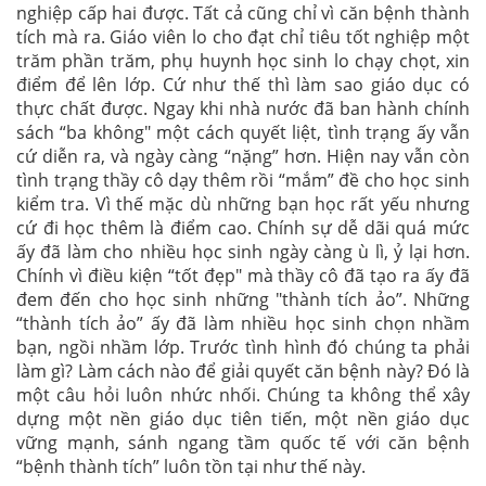
nghiệp cấp hai được. Tất cả cũng chỉ vì căn bệnh thành
tích mà ra. Giáo viên lo cho đạt chỉ tiêu tốt nghiệp một
trăm phần trăm, phụ huynh học sinh lo chạy chọt, xin
điểm để lên lớp. Cứ như thế thì làm sao giáo dục có
thực chất được. Ngay khi nhà nước đã ban hành chính
sách “ba không" một cách quyết liệt, tình trạng ấy vẫn
cứ diễn ra, và ngày càng “nặng” hơn. Hiện nay vẫn còn
tình trạng thầy cô dạy thêm rồi “mắm” đề cho học sinh
kiểm tra. Vì thế mặc dù những bạn học rất yếu nhưng
cứ đi học thêm là điểm cao. Chính sự dễ dãi quá mức
ấy đã làm cho nhiều học sinh ngày càng ù lì, ỷ lại hơn.
Chính vì điều kiện “tốt đẹp" mà thầy cô đã tạo ra ấy đã
đem đến cho học sinh những "thành tích ảo”. Những
“thành tích ảo” ấy đã làm nhiều học sinh chọn nhầm
bạn, ngồi nhầm lớp. Trước tình hình đó chúng ta phải
làm gì? Làm cách nào để giải quyết căn bệnh này? Đó là
một câu hỏi luôn nhức nhối. Chúng ta không thể xây
dựng một nền giáo dục tiên tiến, một nền giáo dục
vững mạnh, sánh ngang tầm quốc tế với căn bệnh
“bệnh thành tích” luôn tồn tại như thế này.