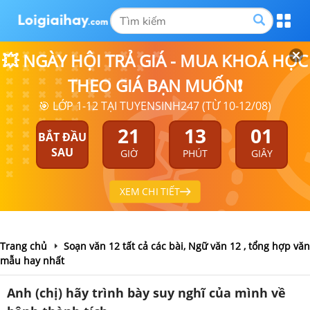
💥 NGÀY HỘI TRẢ GIÁ - MUA KHOÁ HỌC
THEO GIÁ BẠN MUỐN❗
🎯 LỚP 1-12 TẠI TUYENSINH247 (TỪ 10-12/08)
21
13
01
BẮT ĐẦU
SAU
GIỜ
PHÚT
GIÂY
XEM CHI TIẾT
Trang chủ
Soạn văn 12 tất cả các bài, Ngữ văn 12 , tổng hợp văn
mẫu hay nhất
Anh (chị) hãy trình bày suy nghĩ của mình về