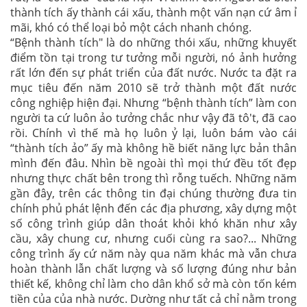
thành tích ấy thành cái xấu, thành một vấn nạn cứ âm ỉ
mãi, khó có thể loại bỏ một cách nhanh chóng.
“Bệnh thành tích" là do những thói xấu, những khuyết
điểm tồn tại trong tư tưởng mỗi người, nó ảnh hưởng
rất lớn đến sự phát triển của đất nước. Nước ta đặt ra
mục tiêu đến năm 2010 sẽ trở thành một đất nước
công nghiệp hiện đại. Nhưng “bệnh thành tích” làm con
người ta cứ luôn ảo tưởng chắc như vậy đã tô't, đã cao
rồi. Chính vì thế mà họ luôn ỷ lại, luôn bám vào cái
“thành tích ảo” ấy mà không hề biết năng lực bản thân
mình đến đâu. Nhìn bề ngoài thì mọi thứ đều tốt đẹp
nhưng thực chất bên trong thì rỗng tuếch. Những năm
gần đây, trên các thông tin đại chúng thường đưa tin
chính phủ phát lệnh đến các địa phương, xây dựng một
số công trình giúp dân thoát khỏi khó khăn như xây
cầu, xây chung cư, nhưng cuối cùng ra sao?... Những
công trình ấy cứ năm này qua năm khác mà vẫn chưa
hoàn thành lẫn chất lượng và số lượng đúng như bản
thiết kế, không chỉ làm cho dân khổ sở mà còn tốn kém
tiền của của nhà nước. Dường như tất cả chỉ nằm trong