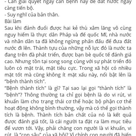
- Cần giải quyết ngay căn bệnh này để đất nước ngày
càng tiến bộ.
- Suy nghĩ của bản thân.
Bài làm
Sau khi đánh đuổi được hai kẻ thù xâm lăng vô cùng
nguy hiểm là thực dân Pháp và đế quốc Mĩ, nhà nước
và nhân dân ta đã không ngừng phấn đấu để đưa đất
nước đi lên. Thành tựu của những nỗ lực đó là nước ta
đang trên đà phát triển, được bạn bè quốc tế đánh giá
cao. Nhưng tồn tại song song cùng với sự phát triển đó
luôn có mặt trái, mặt tiêu cực. Trong xã hội có nhiều
mặt tốt mà cũng không ít mặt xấu này, nổi bật lên là
“bệnh thành tích”.
“Bệnh thành tích" là gì? Tại sao lại gọi “thành tích” là
“bệnh”? Thông thường ta chỉ gọi bệnh là do vi rút, vi
khuẩn làm cho trạng thái cơ thể hoặc bộ phận cơ thể
hoạt động không bình thường, vậy mà có thể gọi thành
tích là bệnh. Thành tích bản chất của nó là kết quả
được đánh giá tốt, là cái người ta đặt ra làm mục tiêu
để vươn tới. Vậy, phải chăng con người là vi khuẩn, vi
rút, là “con sâu” của xã hội? Vì chính con người đã biến