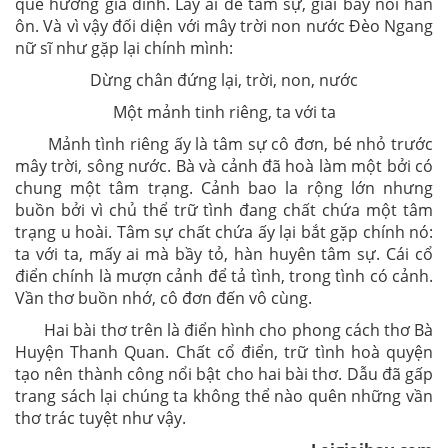
quê hương gia đình. Lấy ai để tâm sự, giãi bày nỗi hàn
ôn. Và vì vậy đối diện với mây trời non nước Đèo Ngang
nữ sĩ như gặp lại chính mình:
Dừng chân đứng lại, trời, non, nước
Một mảnh tinh riêng, ta với ta
Mảnh tình riêng ấy là tâm sự cô đơn, bé nhỏ trước
mây trời, sông nước. Bà và cảnh đã hoà làm một bởi có
chung một tâm trạng. Cảnh bao la rộng lớn nhưng
buồn bởi vì chủ thể trữ tình đang chất chứa một tâm
trạng u hoài. Tâm sự chất chứa ấy lại bắt gặp chính nó:
ta với ta, mấy ai mà bầy tỏ, hàn huyên tâm sự. Cái cổ
điển chính là mượn cảnh để tả tình, trong tình có cảnh.
Vần thơ buồn nhớ, cô đơn đến vô cùng.
Hai bài thơ trên là điển hình cho phong cách thơ Bà
Huyện Thanh Quan. Chất cổ điển, trữ tình hoà quyện
tạo nên thành công nổi bật cho hai bài thơ. Dẫu đã gấp
trang sách lại chúng ta không thể nào quên những vần
thơ trác tuyệt như vậy.