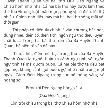
Huyện Thanh Quan với bài thơ Qua Đèo Ngang và
Chiều hôm nhớ nhà. Cả hai bài thơ này được làm theo
thể thơ Đường luật mầu mực, phong vị cổ điển, lời ít ý
nhiều. Chính nhờ điều này mà hai bài thơ sông mãi với
thời gian.
Thi pháp cổ điển ấy chính là văn chương bác học,
dùng nhiều điển cố, điển tích, ngôn ngữ thơ điêu luyện,
chắt lọc... Trong hai bài thơ trên của Bà Huyện Thanh
Quan thể hiện rõ vấn đề này.
Trước hết, điểm nổi bật trong thơ của Bà Huyện
Thanh Quan là nghệ thuật tả cảnh ngụ tình với ngôn
ngữ tinh tế mà đượm buồn. Cả hai bài thơ ta đều bắt
gặp một khung cảnh gợi buồn, gợi nhớ nhất trong một
ngày. Cảnh Đèo Ngang trong lúc xế bóng vắng vẻ
hoang sơ:
Bước tới Đèo Ngang bóng xế tà
(Qua Đèo Ngang)
Còn trời chiều trong bài thơ Chiều hôm nhớ nhà: