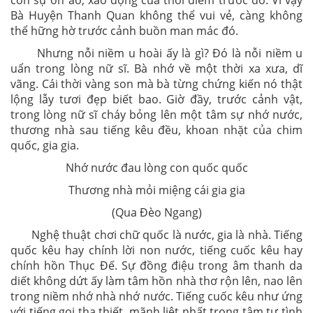
còn sự ồn ào, xao động của thời điểm trước đó. Vì vậy
Bà Huyện Thanh Quan không thể vui vẻ, càng không
thể hững hờ trước cảnh buồn man mác đó.
Nhưng nỗi niềm u hoài ấy là gì? Đó là nỗi niềm u
uẩn trong lòng nữ sĩ. Bà nhớ về một thời xa xưa, dĩ
vãng. Cái thời vàng son mà bà từng chứng kiến nó thật
lộng lẫy tươi đẹp biết bao. Giờ đầy, trước cảnh vật,
trong lòng nữ sĩ cháy bỏng lên một tâm sự nhớ nước,
thương nhà sau tiếng kêu đều, khoan nhặt của chim
quốc, gia gia.
Nhớ nước đau lòng con quốc quốc
Thương nhà mỏi miệng cái gia gia
(Qua Đèo Ngang)
Nghệ thuật chơi chữ quốc là nước, gia là nhà. Tiếng
quốc kêu hay chính lời non nước, tiếng cuốc kêu hay
chính hồn Thục Đế. Sự đồng điệu trong âm thanh da
diết không dứt ấy làm tâm hồn nhà thơ rộn lên, nao lên
trong niềm nhớ nhà nhớ nước. Tiếng cuốc kêu như ứng
với tiếng gọi tha thiết, mãnh liệt nhất trong tâm tư tình