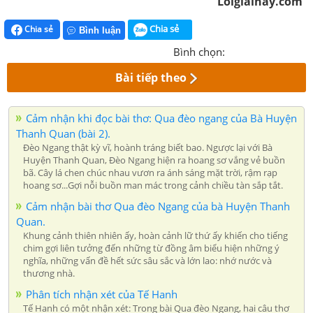
Loigiaihay.com
Chia sẻ
Chia sẻ
Bình luận
Bình chọn:
Bài tiếp theo
Cảm nhận khi đọc bài thơ: Qua đèo ngang của Bà Huyện
Thanh Quan (bài 2).
Đèo Ngang thật kỳ vĩ, hoành tráng biết bao. Ngược lại với Bà
Huyện Thanh Quan, Đèo Ngang hiện ra hoang sơ vắng vẻ buồn
bã. Cây lá chen chúc nhau vươn ra ánh sáng mặt trời, rậm rạp
hoang sơ...Gợi nỗi buồn man mác trong cảnh chiều tàn sắp tắt.
Cảm nhận bài thơ Qua đèo Ngang của bà Huyện Thanh
Quan.
Khung cảnh thiên nhiên ấy, hoàn cảnh lữ thứ ấy khiến cho tiếng
chim gợi liên tưởng đến những từ đồng âm biểu hiện những ý
nghĩa, những vấn đề hết sức sâu sắc và lớn lao: nhớ nước và
thương nhà.
Phân tích nhận xét của Tế Hanh
Tế Hanh có một nhận xét: Trong bài Qua đèo Ngang, hai câu thơ