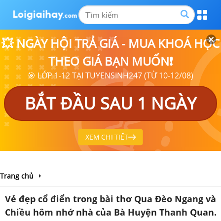
💥 NGÀY HỘI TRẢ GIÁ - MUA KHOÁ HỌC
THEO GIÁ BẠN MUỐN❗
🎯 LỚP 1-12 TẠI TUYENSINH247 (TỪ 10-12/08)
BẮT ĐẦU SAU 1 NGÀY
XEM CHI TIẾT
Trang chủ
Vẻ đẹp cổ điển trong bài thơ Qua Đèo Ngang và
Chiều hôm nhớ nhà của Bà Huyện Thanh Quan.