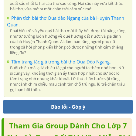
xuất sắc nhất là hai câu thơ sau cùng. Hai câu này vừa kết thúc
bài thơ, vừa mở ra một chân trời cảm xúc mới.
Phân tích bài thơ Qua đèo Ngang của bà Huyện Thanh
Quan.
Phải hiểu rõ và yêu quý bài thơ mới thấy hết được tài năng cũng
như tư tưởng luôn hướng về quê hương đất nước và gia đình
của bà Huyện Thanh Quan. Ai dám bảo rằng người phụ nữ
trong xã hội phong kiến không có được những tình cảm thiêng
liêng đó?
Tâm trạng tác giả trong bài thơ Qua Đèo Ngang.
Buổi chiều mà lại là chiều tà gợi cho người ta thêm nhớ hơn. Nữ
sĩ cũng vậy, khoảng thời gian ấy thích hợp nhất cho sự bộc lộ
tâm trạng nhớ nhung khắc khoải. Lữ thứ chân bước vội cũng
như cánh chim chiều mau cánh tìm chỗ trú ngụ, lũ trẻ chăn trâu
gọi bạn hồi thôn.
Báo lỗi - Góp ý
Tham Gia Group Dành Cho Lớp 7