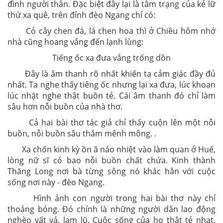
đình người thân. Đặc biệt đây lại là tâm trạng của kẻ lữ
thứ xa quê, trên đỉnh đèo Ngang chỉ có:
Cỏ cây chen đá, lá chen hoa thì ở Chiều hôm nhớ
nhà cũng hoang vắng đến lạnh lùng:
Tiếng ốc xa đưa vẳng trống dồn
Đây là âm thanh rõ nhất khiến ta cảm giác đầy đủ
nhất. Ta nghe thấy tiêng ốc nhưng lại xa đưa, lúc khoan
lúc nhặt nghe thật buồn tẻ. Cái âm thanh đó chỉ làm
sâu hơn nỗi buồn của nhà thơ.
Cả hai bài thơ tác giả chỉ thấy cuộn lên một nỗi
buồn, nỗi buồn sâu thẳm mênh mông. .
Xa chốn kinh kỳ ồn ã náo nhiệt vào làm quan ở Huế,
lòng nữ sĩ có bao nỗi buồn chất chứa. Kinh thành
Thăng Long nơi bà từng sông nó khác hẳn với cuộc
sống nơi này - đèo Ngang.
Hình ảnh con người trong hai bài thơ này chỉ
thoáng bóng. Đó chính là những người dân lao động
nghèo vất vả, lam lũ. Cuộc sống của họ thật tẻ nhạt,