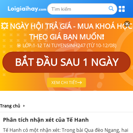
💥 NGÀY HỘI TRẢ GIÁ - MUA KHOÁ HỌC
THEO GIÁ BẠN MUỐN❗
🎯 LỚP 1-12 TẠI TUYENSINH247 (TỪ 10-12/08)
BẮT ĐẦU SAU 1 NGÀY
XEM CHI TIẾT
Trang chủ
Phân tích nhận xét của Tế Hanh
Tế Hanh có một nhận xét: Trong bài Qua đèo Ngang, hai