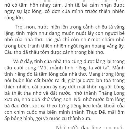
nữ có tâm hồn nhạy cảm, tinh tế, bà cảm nhận được
ngay sự lạc lõng, cô đơn của mình trước thiên nhiên
rộng lớn.
Trời, non, nước hiện lên trong cảnh chiều tà vắng
lặng, tĩnh mịch như đang muốn nuốt lấy con người bé
nhỏ của nhà thơ. Tác giả chỉ còn như một chấm nhỏ
trong bức tranh thiên nhiên ngút ngàn hoang vắng ấy.
Câu thơ đã thâu tóm được cảnh trong bài thơ.
Và ở đây, tình của nhà thơ cũng được lắng lại trong
câu cuối cùng “Một mảnh tình riêng ta với ta”. Mảnh
tình riêng đó là tấm lòng của nhà thơ. Mang trong lòng
nỗi buồn lúc cất bước ra đi, giờ lại được lan toả trong
thiên nhiên, cái buồn ấy day dứt mãi khôn nguôi. Lòng
bà thiết tha nhớ về đất nước, nhớ thành Thăng Long
xưa cũ, nhớ quá khứ vàng son. Nỗi nhớ nước làm lòng
bà đau đớn, xót xa theo từng tiếng kêu khắc khoải của
con chim cuốc mà biến mình thành Thục Đế, mãi ôm
ấp bóng hình, gọi về nước cũ thành xưa.
Nhớ nước đau lòng con quốc