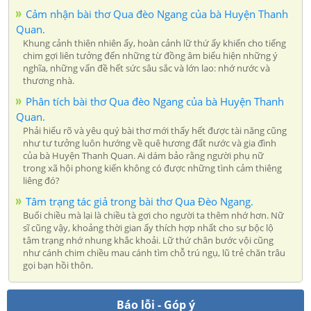
Cảm nhận bài thơ Qua đèo Ngang của bà Huyện Thanh
Quan.
Khung cảnh thiên nhiên ấy, hoàn cảnh lữ thứ ấy khiến cho tiếng
chim gợi liên tưởng đến những từ đồng âm biểu hiện những ý
nghĩa, những vấn đề hết sức sâu sắc và lớn lao: nhớ nước và
thương nhà.
Phân tích bài thơ Qua đèo Ngang của bà Huyện Thanh
Quan.
Phải hiểu rõ và yêu quý bài thơ mới thấy hết được tài năng cũng
như tư tưởng luôn hướng về quê hương đất nước và gia đình
của bà Huyện Thanh Quan. Ai dám bảo rằng người phụ nữ
trong xã hội phong kiến không có được những tình cảm thiêng
liêng đó?
Tâm trạng tác giả trong bài thơ Qua Đèo Ngang.
Buổi chiều mà lại là chiều tà gợi cho người ta thêm nhớ hơn. Nữ
sĩ cũng vậy, khoảng thời gian ấy thích hợp nhất cho sự bộc lộ
tâm trạng nhớ nhung khắc khoải. Lữ thứ chân bước vội cũng
như cánh chim chiều mau cánh tìm chỗ trú ngụ, lũ trẻ chăn trâu
gọi bạn hồi thôn.
Báo lỗi - Góp ý