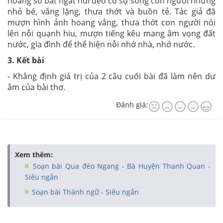
hoang sơ bát ngát núi đèo có sự sống con người nhưng
nhỏ bé, vắng lặng, thưa thớt và buồn tẻ. Tác giả đã
mượn hình ảnh hoang vắng, thưa thớt con người nói
lên nỗi quạnh hiu, mượn tiếng kêu mang âm vọng đất
nước, gia đình để thể hiện nỗi nhớ nhà, nhớ nước.
3. Kết bài
- Khẳng định giá trị của 2 câu cuối bài đã làm nên dư
âm của bài thơ.
Đánh giá:
Xem thêm:
Soạn bài Qua đèo Ngang - Bà Huyện Thanh Quan -
Siêu ngắn
Soạn bài Thành ngữ - Siêu ngắn