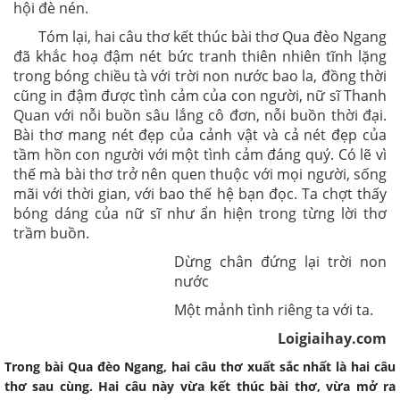
hội đè nén.
Tóm lại, hai câu thơ kết thúc bài thơ Qua đèo Ngang
đã khắc hoạ đậm nét bức tranh thiên nhiên tĩnh lặng
trong bóng chiều tà với trời non nước bao la, đồng thời
cũng in đậm được tình cảm của con người, nữ sĩ Thanh
Quan với nỗi buồn sâu lắng cô đơn, nỗi buồn thời đại.
Bài thơ mang nét đẹp của cảnh vật và cả nét đẹp của
tầm hồn con người với một tình cảm đáng quý. Có lẽ vì
thế mà bài thơ trở nên quen thuộc với mọi người, sống
mãi với thời gian, với bao thế hệ bạn đọc. Ta chợt thấy
bóng dáng của nữ sĩ như ẩn hiện trong từng lời thơ
trầm buồn.
Dừng chân đứng lại trời non
nước
Một mảnh tình riêng ta với ta.
Loigiaihay.com
Trong bài Qua đèo Ngang, hai câu thơ xuất sắc nhất là hai câu
thơ sau cùng. Hai câu này vừa kết thúc bài thơ, vừa mở ra