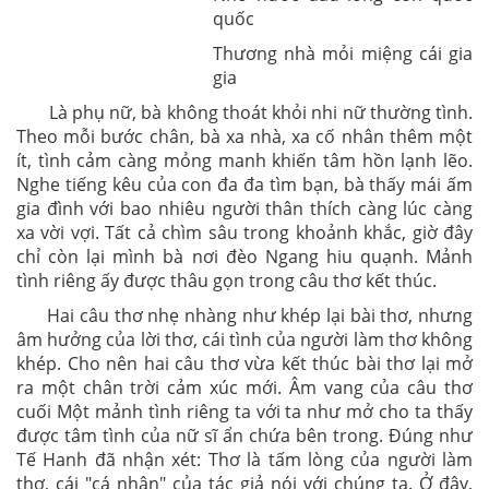
quốc
Thương nhà mỏi miệng cái gia
gia
Là phụ nữ, bà không thoát khỏi nhi nữ thường tình.
Theo mỗi bước chân, bà xa nhà, xa cố nhân thêm một
ít, tình cảm càng mỏng manh khiến tâm hồn lạnh lẽo.
Nghe tiếng kêu của con đa đa tìm bạn, bà thấy mái ấm
gia đình với bao nhiêu người thân thích càng lúc càng
xa vời vợi. Tất cả chìm sâu trong khoảnh khắc, giờ đây
chỉ còn lại mình bà nơi đèo Ngang hiu quạnh. Mảnh
tình riêng ấy được thâu gọn trong câu thơ kết thúc.
Hai câu thơ nhẹ nhàng như khép lại bài thơ, nhưng
âm hưởng của lời thơ, cái tình của người làm thơ không
khép. Cho nên hai câu thơ vừa kết thúc bài thơ lại mở
ra một chân trời cảm xúc mới. Âm vang của câu thơ
cuối Một mảnh tình riêng ta với ta như mở cho ta thấy
được tâm tình của nữ sĩ ẩn chứa bên trong. Đúng như
Tế Hanh đã nhận xét: Thơ là tấm lòng của người làm
thơ, cái "cá nhân" của tác giả nói với chúng ta. Ở đây,