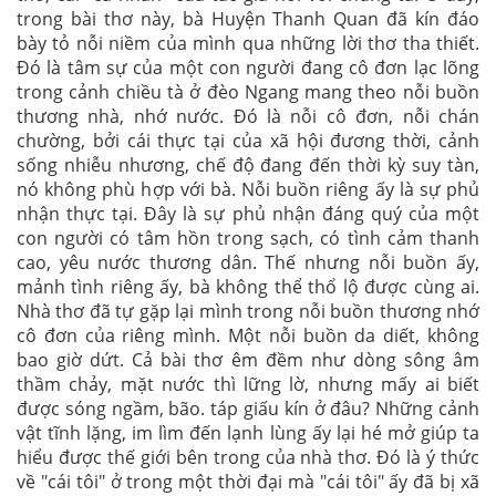
trong bài thơ này, bà Huyện Thanh Quan đã kín đáo
bày tỏ nỗi niềm của mình qua những lời thơ tha thiết.
Đó là tâm sự của một con người đang cô đơn lạc lõng
trong cảnh chiều tà ở đèo Ngang mang theo nỗi buồn
thương nhà, nhớ nước. Đó là nỗi cô đơn, nỗi chán
chường, bởi cái thực tại của xã hội đương thời, cảnh
sống nhiễu nhương, chế độ đang đến thời kỳ suy tàn,
nó không phù hợp với bà. Nỗi buồn riêng ấy là sự phủ
nhận thực tại. Đây là sự phủ nhận đáng quý của một
con người có tâm hồn trong sạch, có tình cảm thanh
cao, yêu nước thương dân. Thế nhưng nỗi buồn ấy,
mảnh tình riêng ấy, bà không thể thổ lộ được cùng ai.
Nhà thơ đã tự gặp lại mình trong nỗi buồn thương nhớ
cô đơn của riêng mình. Một nỗi buồn da diết, không
bao giờ dứt. Cả bài thơ êm đềm như dòng sông âm
thầm chảy, mặt nước thì lững lờ, nhưng mấy ai biết
được sóng ngầm, bão. táp giấu kín ở đâu? Những cảnh
vật tĩnh lặng, im lìm đến lạnh lùng ấy lại hé mở giúp ta
hiểu được thế giới bên trong của nhà thơ. Đó là ý thức
về "cái tôi" ở trong một thời đại mà "cái tôi" ấy đã bị xã