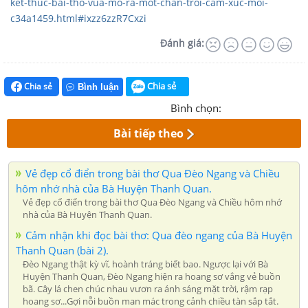
ket-thuc-bai-tho-vua-mo-ra-mot-chan-troi-cam-xuc-moi-
c34a1459.html#ixzz6zzR7Cxzi
Đánh giá:
Chia sẻ
Chia sẻ
Bình luận
Bình chọn:
Bài tiếp theo
Vẻ đẹp cổ điển trong bài thơ Qua Đèo Ngang và Chiều
hôm nhớ nhà của Bà Huyện Thanh Quan.
Vẻ đẹp cổ điển trong bài thơ Qua Đèo Ngang và Chiều hôm nhớ
nhà của Bà Huyện Thanh Quan.
Cảm nhận khi đọc bài thơ: Qua đèo ngang của Bà Huyện
Thanh Quan (bài 2).
Đèo Ngang thật kỳ vĩ, hoành tráng biết bao. Ngược lại với Bà
Huyện Thanh Quan, Đèo Ngang hiện ra hoang sơ vắng vẻ buồn
bã. Cây lá chen chúc nhau vươn ra ánh sáng mặt trời, rậm rạp
hoang sơ...Gợi nỗi buồn man mác trong cảnh chiều tàn sắp tắt.