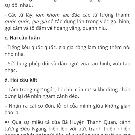
sự đối nhau.
- Các từ láy:
lom khom, lác đác
; các từ tượng thanh:
quốc quốc, gia gia
có tác dụng lớn trong việc gợi hình,
gợi cảm và tô đậm vẻ hoang vắng, quạnh hiu.
c. Hai câu luận
- Tiếng kêu quốc quốc, gia gia càng làm tăng thêm nỗi
nhớ nhà.
- Sử dụng phép đối và đảo ngữ, vừa tạo hình, vừa tạo
nhạc.
d. Hai câu kết
– Tâm trạng ngơ ngác, bồi hồi của nữ sĩ khi dừng chân
đứng lại để nhìn ngắm cảnh đèo.
– Nhận ra cái cô đơn, lẻ loi của mình giữa không gian
bao la.
=> Qua sự miêu tả của Bà Huyện Thanh Quan, cảnh
tượng Đèo Ngang hiện lên với bức tranh thiên nhiên