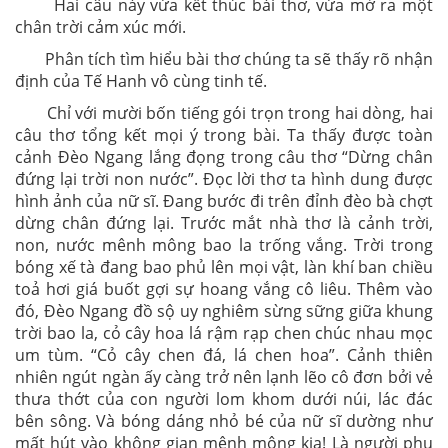
Hai câu này vừa kết thúc bài thơ, vừa mở ra một
chân trời cảm xúc mới.
Phân tích tìm hiểu bài thơ chúng ta sẽ thấy rõ nhận
định của Tế Hanh vô cùng tinh tế.
Chỉ với mười bốn tiếng gói trọn trong hai dòng, hai
câu thơ tổng kết mọi ý trong bài. Ta thấy được toàn
cảnh Đèo Ngang lắng đọng trong câu thơ “Dừng chân
đứng lại trời non nước”. Đọc lời thơ ta hình dung được
hình ảnh của nữ sĩ. Đang bước đi trên đỉnh đèo bà chợt
dừng chân đứng lại. Trước mắt nhà thơ là cảnh trời,
non, nước mênh mông bao la trống vắng. Trời trong
bóng xế tà đang bao phủ lên mọi vật, làn khí ban chiều
toả hơi giá buốt gợi sự hoang vắng cô liêu. Thêm vào
đó, Đèo Ngang đồ sộ uy nghiêm sừng sững giữa khung
trời bao la, cỏ cây hoa lá rậm rạp chen chúc nhau mọc
um tùm. “Cỏ cây chen đá, lá chen hoa”. Cảnh thiên
nhiên ngút ngàn ấy càng trở nên lạnh lẽo cô đơn bởi vẻ
thưa thớt của con người lom khom dưới núi, lác đác
bên sông. Và bóng dáng nhỏ bé của nữ sĩ dường như
mất hút vào không gian mênh mông kia! Là người phụ