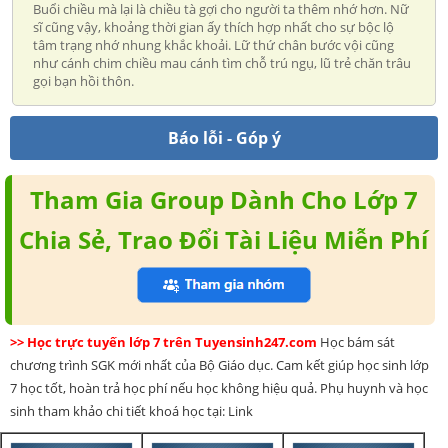
Buổi chiều mà lại là chiều tà gợi cho người ta thêm nhớ hơn. Nữ
sĩ cũng vậy, khoảng thời gian ấy thích hợp nhất cho sự bộc lộ
tâm trạng nhớ nhung khắc khoải. Lữ thứ chân bước vội cũng
như cánh chim chiều mau cánh tìm chỗ trú ngụ, lũ trẻ chăn trâu
gọi bạn hồi thôn.
Báo lỗi - Góp ý
Tham Gia Group Dành Cho Lớp 7
Chia Sẻ, Trao Đổi Tài Liệu Miễn Phí
>> Học trực tuyến lớp 7 trên Tuyensinh247.com
Học bám sát
chương trình SGK mới nhất của Bộ Giáo dục. Cam kết giúp học sinh lớp
7 học tốt, hoàn trả học phí nếu học không hiệu quả. Phụ huynh và học
sinh tham khảo chi tiết khoá học tại: Link