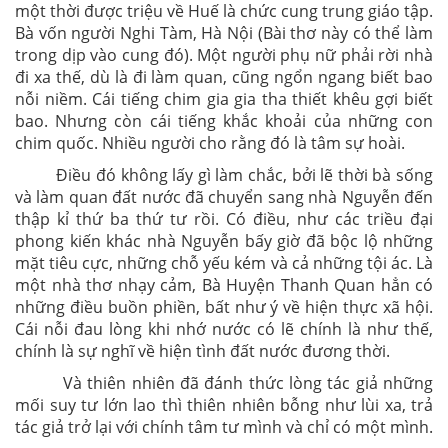
một thời được triệu về Huế là chức cung trung giáo tập.
Bà vốn người Nghi Tàm, Hà Nội (Bài thơ này có thể làm
trong dịp vào cung đó). Một người phụ nữ phải rời nhà
đi xa thế, dù là đi làm quan, cũng ngổn ngang biết bao
nỗi niềm. Cái tiếng chim gia gia tha thiết khêu gợi biết
bao. Nhưng còn cái tiếng khắc khoải của những con
chim quốc. Nhiều người cho rằng đó là tâm sự hoài.
Điều đó không lấy gì làm chắc, bởi lẽ thời bà sống
và làm quan đất nước đã chuyển sang nhà Nguyễn đến
thập kỉ thứ ba thứ tư rồi. Có điều, như các triều đại
phong kiến khác nhà Nguyễn bấy giờ đã bộc lộ những
mặt tiêu cực, những chỗ yếu kém và cả những tội ác. Là
một nhà thơ nhạy cảm, Bà Huyện Thanh Quan hẳn có
những điều buồn phiền, bất như ý về hiện thực xã hội.
Cái nỗi đau lòng khi nhớ nước có lẽ chính là như thế,
chính là sự nghĩ về hiện tình đất nước đương thời.
Và thiên nhiên đã đánh thức lòng tác giả những
mối suy tư lớn lao thì thiên nhiên bỗng như lùi xa, trả
tác giả trở lại với chính tâm tư mình và chỉ có một mình.