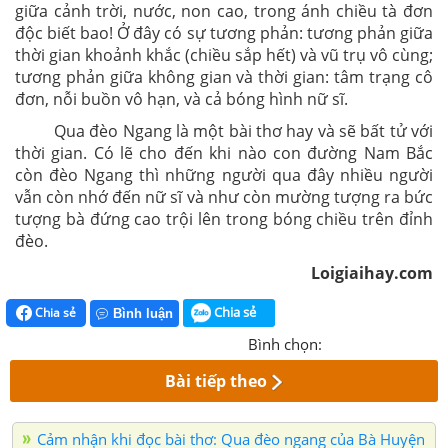
giữa cảnh trời, nước, non cao, trong ánh chiều tà đơn
độc biết bao! Ở đây có sự tương phản: tương phản giữa
thời gian khoảnh khắc (chiều sắp hết) và vũ trụ vô cùng;
tương phản giữa không gian và thời gian: tâm trạng cô
đơn, nỗi buồn vô hạn, và cả bóng hình nữ sĩ.
Qua đèo Ngang là một bài thơ hay và sẽ bất tử với
thời gian. Có lẽ cho đến khi nào con đường Nam Bắc
còn đèo Ngang thì những người qua đây nhiều người
vẫn còn nhớ đến nữ sĩ và như còn mường tượng ra bức
tượng bà đứng cao trội lên trong bóng chiều trên đỉnh
đèo.
Loigiaihay.com
Chia sẻ
Chia sẻ
Bình luận
Bình chọn:
Bài tiếp theo
Cảm nhận khi đọc bài thơ: Qua đèo ngang của Bà Huyện