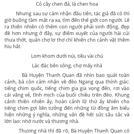
Cỏ cây chen đá, lá chen hoa
Nhưng sau sự cảm nhận đầu tiên, tác giả đã có thì
giờ buông tầm mắt ra xa, tìm đến thế giới con người. Lẽ
ra thiên nhiên có thêm con người phải sinh động, đẹp
đẽ hơn nhưng ở đây, sự điểm xuyết của người hái củi
thưa thớt, quán chợ lơ thơ chỉ khiến cho cảnh vật thêm
hiu hắt.
Lom khom dưới núi, tiều vài chú
Lác đác bên sông, chợ mấy nhà
Bà Huyện Thanh Quan đã nhìn bao quát toàn
cảnh, bà còn cảm nhận về đèo Ngang qua thính giác:
tiếng chim quốc, tiếng chim gia gia vọng đến, rơi vào
cái vắng vẻ, tĩnh mịch của buổi chiều trên đèo. Khung
cảnh thiên nhiên ấy, hoàn cảnh lữ thứ ấy khiến cho
tiếng chim gợi liên tưởng đến những từ đồng âm biểu
hiện những ý nghĩa, những vấn đề hết sức sâu sắc và
lớn lao: nhớ nước và thương nhà.
Thương nhà thì đã rõ, Bà Huyện Thanh Quan có