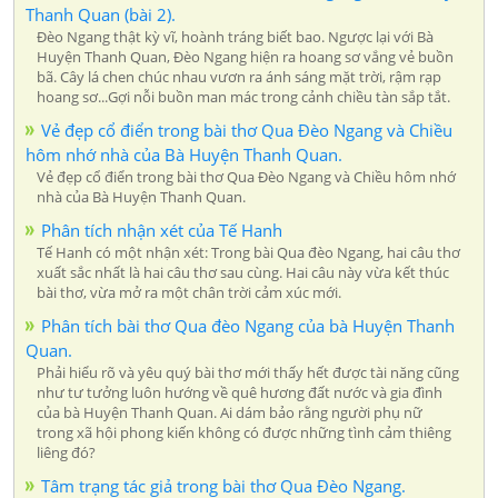
Thanh Quan (bài 2).
Đèo Ngang thật kỳ vĩ, hoành tráng biết bao. Ngược lại với Bà
Huyện Thanh Quan, Đèo Ngang hiện ra hoang sơ vắng vẻ buồn
bã. Cây lá chen chúc nhau vươn ra ánh sáng mặt trời, rậm rạp
hoang sơ...Gợi nỗi buồn man mác trong cảnh chiều tàn sắp tắt.
Vẻ đẹp cổ điển trong bài thơ Qua Đèo Ngang và Chiều
hôm nhớ nhà của Bà Huyện Thanh Quan.
Vẻ đẹp cổ điển trong bài thơ Qua Đèo Ngang và Chiều hôm nhớ
nhà của Bà Huyện Thanh Quan.
Phân tích nhận xét của Tế Hanh
Tế Hanh có một nhận xét: Trong bài Qua đèo Ngang, hai câu thơ
xuất sắc nhất là hai câu thơ sau cùng. Hai câu này vừa kết thúc
bài thơ, vừa mở ra một chân trời cảm xúc mới.
Phân tích bài thơ Qua đèo Ngang của bà Huyện Thanh
Quan.
Phải hiểu rõ và yêu quý bài thơ mới thấy hết được tài năng cũng
như tư tưởng luôn hướng về quê hương đất nước và gia đình
của bà Huyện Thanh Quan. Ai dám bảo rằng người phụ nữ
trong xã hội phong kiến không có được những tình cảm thiêng
liêng đó?
Tâm trạng tác giả trong bài thơ Qua Đèo Ngang.