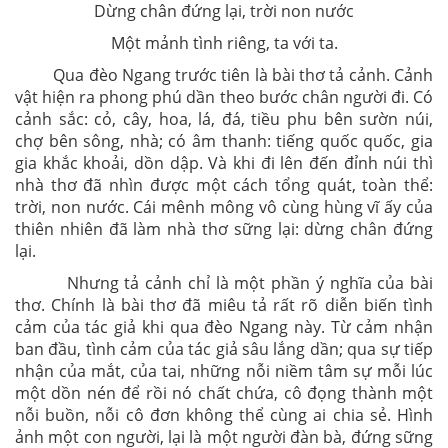
Dừng chân đứng lại, trời non nước
Một mảnh tình riêng, ta với ta.
Qua đèo Ngang trước tiên là bài thơ tả cảnh. Cảnh
vật hiện ra phong phú dần theo bước chân người đi. Có
cảnh sắc: cỏ, cây, hoa, lá, đá, tiều phu bên sườn núi,
chợ bên sông, nhà; có âm thanh: tiếng quốc quốc, gia
gia khắc khoải, dồn dập. Và khi đi lên đến đỉnh núi thì
nhà thơ đã nhìn được một cách tổng quát, toàn thể:
trời, non nước. Cái mênh mông vô cùng hùng vĩ ấy của
thiên nhiên đã làm nhà thơ sững lại: dừng chân đứng
lại.
Nhưng tả cảnh chỉ là một phần ý nghĩa của bài
thơ. Chính là bài thơ đã miêu tả rất rõ diễn biến tình
cảm của tác giả khi qua đèo Ngang này. Từ cảm nhận
ban đầu, tình cảm của tác giả sâu lắng dần; qua sự tiếp
nhận của mắt, của tai, những nỗi niềm tâm sự mỗi lúc
một dồn nén để rồi nó chất chứa, cô đọng thành một
nỗi buồn, nỗi cô đơn không thể cùng ai chia sẻ. Hình
ảnh một con người, lại là một người đàn bà, đứng sững