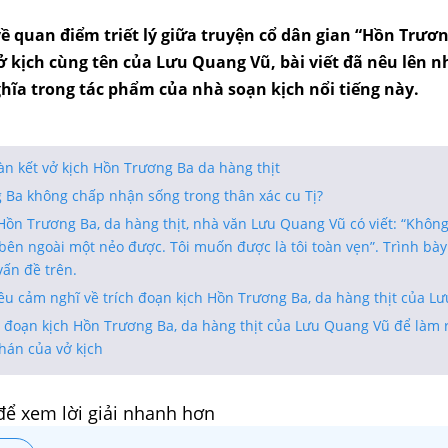
ề quan điểm triết lý giữa truyện cổ dân gian “Hồn Trươn
ở kịch cùng tên của Lưu Quang Vũ, bài viết đã nêu lên 
ghĩa trong tác phẩm của nhà soạn kịch nổi tiếng này.
n kết vở kịch Hồn Trương Ba da hàng thịt
g Ba không chấp nhận sống trong thân xác cu Tị?
Hồn Trương Ba, da hàng thịt, nhà văn Lưu Quang Vũ có viết: “Khôn
bên ngoài một nẻo được. Tôi muốn được là tôi toàn vẹn”. Trình bày
vấn đề trên.
êu cảm nghĩ về trích đoạn kịch Hồn Trương Ba, da hàng thịt của L
h đoạn kịch Hồn Trương Ba, da hàng thịt của Lưu Quang Vũ để làm 
hán của vở kịch
để xem lời giải nhanh hơn