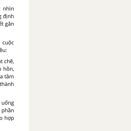
c nhìn
g định
ết gắn
ư cuộc
ều:
t chẽ,
h hồn,
ủa tâm
 thành
n uống
g phần
ho hợp