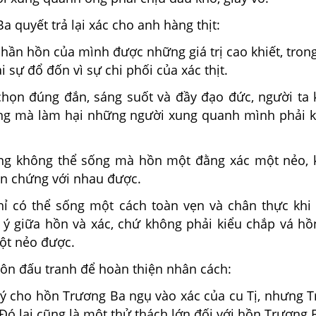
Ba quyết trả lại xác cho anh hàng thịt:
hần hồn của mình được những giá trị cao khiết, tron
 sự đổ đốn vì sự chi phối của xác thịt.
chọn đúng đắn, sáng suốt và đầy đạo đức, người ta
ng mà làm hại những người xung quanh mình phải 
ũng không thể sống mà hồn một đằng xác một nẻo,
ện chứng với nhau được.
hỉ có thể sống một cách toàn vẹn và chân thực khi
 ý giữa hồn và xác, chứ không phải kiểu chắp vá h
một nẻo được.
uôn đấu tranh để hoàn thiện nhân cách:
i ý cho hồn Trương Ba ngụ vào xác của cu Tị, nhưng 
 Đó lại cũng là một thử thách lớn đối với hồn Trương 