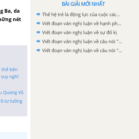
BÀI GIẢI MỚI NHẤT
g Ba, da
Thế hệ trẻ là động lực của cuộc cách mạng công nghệ 4.0 nơi trí nhân tạo tự động hoá và dữ liệu lớn đóng vai trò cốt lõi lớp 12
những nét
Viết đoạn văn nghị luận về hạnh phúc
Viết đoạn văn nghị luận về sự đố kị
Viết đoạn văn nghị luận về câu nói "Nơi nào có ý chí, nơi đó có con đường"
Viết đoạn văn nghị luận về câu nói "Có những người không dám bước đi vì sợ gãy chân, nhưng sợ gãy chân mà không dám bước đi thì khác nào chân đã gãy"
g thể bên
 suy nghĩ
ưu Quang Vũ
rõ tư tưởng