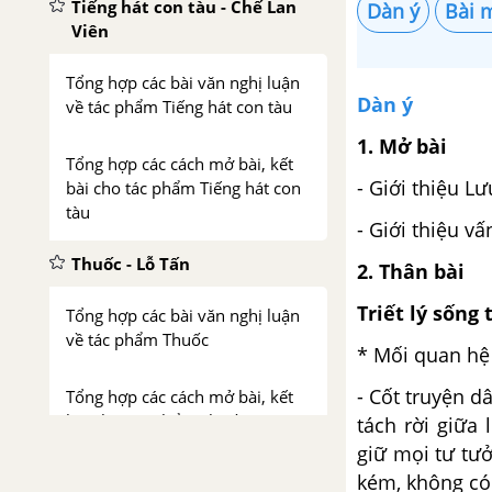
Tiếng hát con tàu - Chế Lan
Dàn ý
Bài 
Viên
Tổng hợp các bài văn nghị luận
Dàn ý
về tác phẩm Tiếng hát con tàu
1. Mở bài
Tổng hợp các cách mở bài, kết
- Giới thiệu L
bài cho tác phẩm Tiếng hát con
tàu
- Giới thiệu vấ
Thuốc - Lỗ Tấn
2. Thân bài
Triết lý sống 
Tổng hợp các bài văn nghị luận
về tác phẩm Thuốc
* Mối quan hệ
- Cốt truyện d
Tổng hợp các cách mở bài, kết
bài cho tác phẩm Thuốc
tách rời giữa
giữ mọi tư tưở
Số phận con người - Sô-lô-
kém, không có 