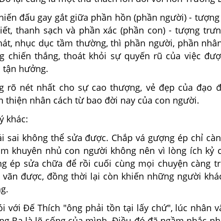
hiến đấu gay gắt giữa phần hồn (phần người) - tượng
iết, thanh sạch và phần xác (phần con) - tượng trư
át, nhục dục tầm thường, thì phần người, phần nhâ
g chiến thắng, thoát khỏi sự quyến rũ của việc đượ
c tận hưởng.
 rõ nét nhất cho sự cao thượng, vẻ đẹp của đạo 
 thiện nhân cách từ bao đời nay của con người.
lý khác:
ái sai không thể sửa được. Chắp vá gượng ép chỉ cà
ằm khuyên nhủ con người không nên vì lòng ích kỷ 
 ép sửa chữa để rồi cuối cùng mọi chuyện càng t
 vãn được, đồng thời lại còn khiến những người khá
g.
i với Đế Thích "ông phải tồn tại lấy chứ", lúc nhân v
ng Ba là lẽ sống của mình. Điều đó đã ngầm nhắc n