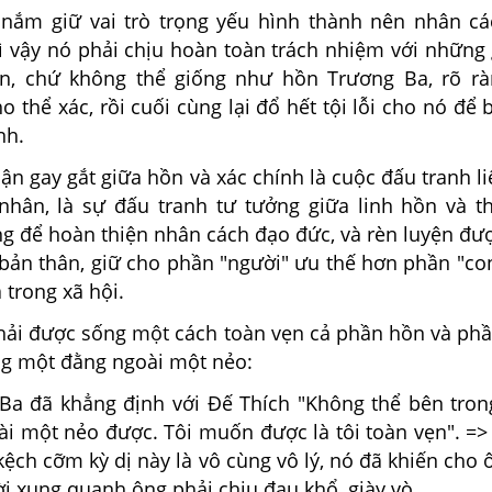
 nắm giữ vai trò trọng yếu hình thành nên nhân cá
ì vậy nó phải chịu hoàn toàn trách nhiệm với những 
ên, chứ không thể giống như hồn Trương Ba, rõ r
o thể xác, rồi cuối cùng lại đổ hết tội lỗi cho nó để 
nh.
uận gay gắt giữa hồn và xác chính là cuộc đấu tranh li
nhân, là sự đấu tranh tư tưởng giữa linh hồn và t
ng để hoàn thiện nhân cách đạo đức, và rèn luyện đư
bản thân, giữ cho phần "người" ưu thế hơn phần "co
 trong xã hội.
hải được sống một cách toàn vẹn cả phần hồn và phầ
ng một đằng ngoài một nẻo:
Ba đã khẳng định với Đế Thích "Không thể bên tro
ài một nẻo được. Tôi muốn được là tôi toàn vẹn". =
kệch cỡm kỳ dị này là vô cùng vô lý, nó đã khiến cho 
i xung quanh ông phải chịu đau khổ, giày vò.