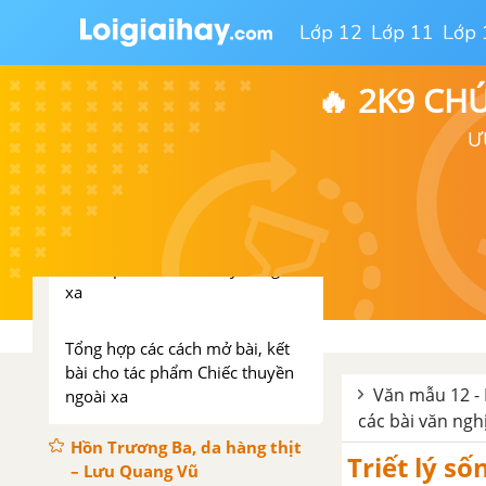
Tổng hợp các bài văn nghị luận
Lớp 12
Lớp 11
Lớp 
về tác phẩm Dọn về làng
🔥 2K9 CH
Tổng hợp các cách mở bài, kết
bài cho tác phẩm Dọn về làng
Ư
Chiếc thuyền ngoài xa -
Nguyễn Minh Châu
Tổng hợp các bài văn nghị luận
về tác phẩm Chiếc thuyền ngoài
xa
Tổng hợp các cách mở bài, kết
bài cho tác phẩm Chiếc thuyền
Văn mẫu 12 - 
ngoài xa
các bài văn ngh
Hồn Trương Ba, da hàng thịt
Triết lý s
– Lưu Quang Vũ