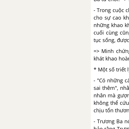
- Trong cuộc c
cho sự cao kh
những khao kh
cuối cùng cũn
tục sống, đượ
=> Minh chứng
khát khao hoàn
* Một số triết 
- "Có những c
sai thêm", nh
nhân mà gượng
không thể cứu
chịu tổn thươn
- Trương Ba nó
bảo rằng Trươ