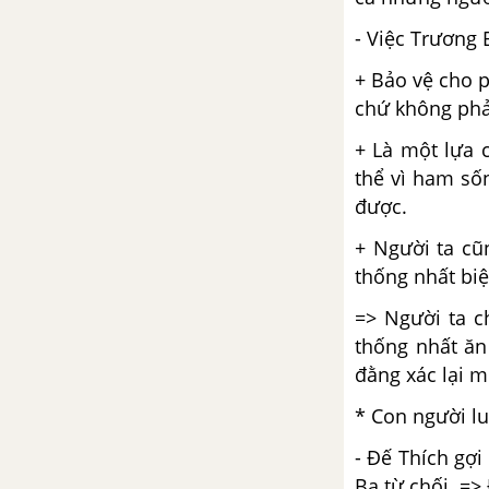
- Việc Trương 
+ Bảo vệ cho p
chứ không phải
+ Là một lựa 
thể vì ham số
được.
+ Người ta c
thống nhất bi
=> Người ta c
thống nhất ăn
đằng xác lại 
* Con người l
- Đế Thích gợ
Ba từ chối. =>