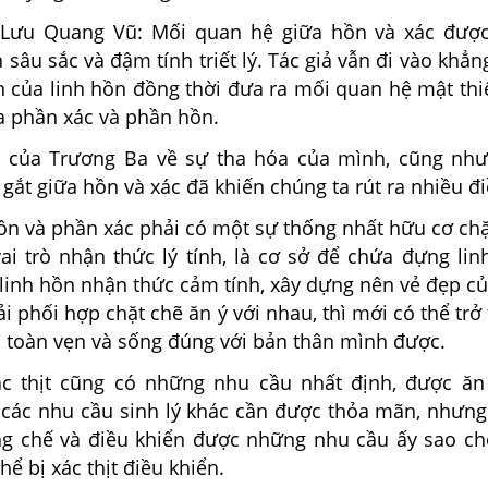
a Lưu Quang Vũ: Mối quan hệ giữa hồn và xác đượ
sâu sắc và đậm tính triết lý. Tác giả vẫn đi vào khẳn
n của linh hồn đồng thời đưa ra mối quan hệ mật thi
a phần xác và phần hồn.
c của Trương Ba về sự tha hóa của mình, cũng nh
 gắt giữa hồn và xác đã khiến chúng ta rút ra nhiều đi
ồn và phần xác phải có một sự thống nhất hữu cơ chặ
ai trò nhận thức lý tính, là cơ sở để chứa đựng lin
 linh hồn nhận thức cảm tính, xây dựng nên vẻ đẹp c
ải phối hợp chặt chẽ ăn ý với nhau, thì mới có thể trở
 toàn vẹn và sống đúng với bản thân mình được.
ác thịt cũng có những nhu cầu nhất định, được ă
các nhu cầu sinh lý khác cần được thỏa mãn, nhưn
g chế và điều khiển được những nhu cầu ấy sao c
hể bị xác thịt điều khiển.