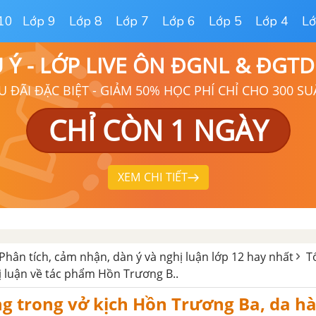
10
Lớp 9
Lớp 8
Lớp 7
Lớp 6
Lớp 5
Lớp 4
Lớ
Ú Ý - LỚP LIVE ÔN ĐGNL & ĐGT
U ĐÃI ĐẶC BIỆT - GIẢM 50% HỌC PHÍ CHỈ CHO 300 SU
CHỈ CÒN 1 NGÀY
XEM CHI TIẾT
Phân tích, cảm nhận, dàn ý và nghị luận lớp 12 hay nhất
T
ị luận về tác phẩm Hồn Trương B..
ống trong vở kịch Hồn Trương Ba, da hà