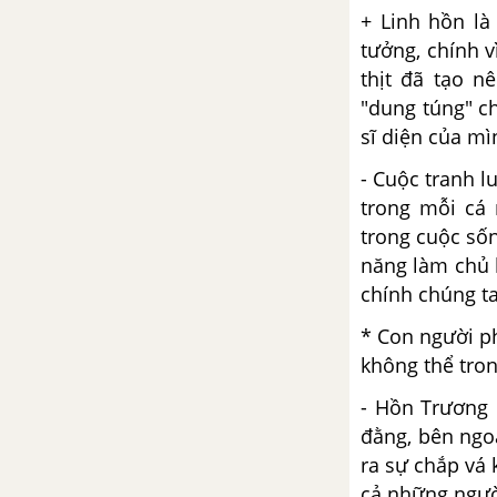
CÁC DẠNG BÀI NGHỊ LUẬN VĂN HỌC LIÊN HỆ, SO SÁNH
+ Linh hồn là
tưởng, chính v
thịt đã tạo n
"dung túng" ch
sĩ diện của mì
- Cuộc tranh l
trong mỗi cá 
trong cuộc số
năng làm chủ 
chính chúng ta
* Con người p
không thể tro
- Hồn Trương 
đằng, bên ngo
ra sự chắp vá 
cả những ngườ