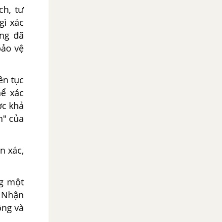
ch, tư
gì xác
àng đã
bảo vệ
ên tục
hể xác
ợc khả
n" của
n xác,
ng một
> Nhận
ông và