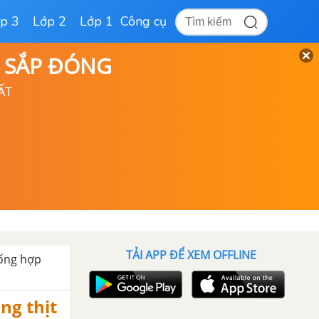
p 3
Lớp 2
Lớp 1
Công cụ
D SẮP ĐÓNG
ẤT
TẢI APP ĐỂ XEM OFFLINE
ổng hợp
ng thịt