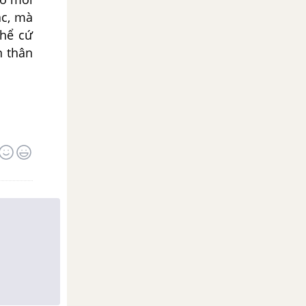
ác, mà
thể cứ
n thân