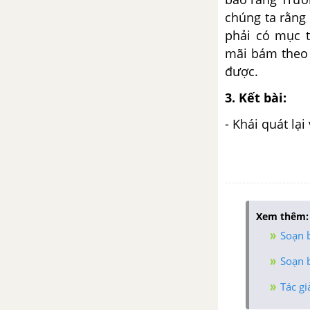
chúng ta rằng
phải có mục t
mãi bám theo 
được.
3. Kết bài:
- Khái quát lại
Xem thêm:
Soạn 
Soạn b
Tác gi