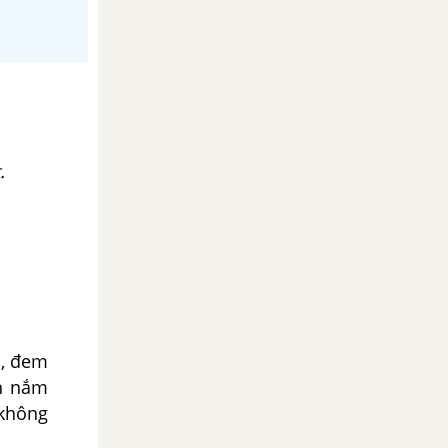
.
n, đem
ồn nắm
 không