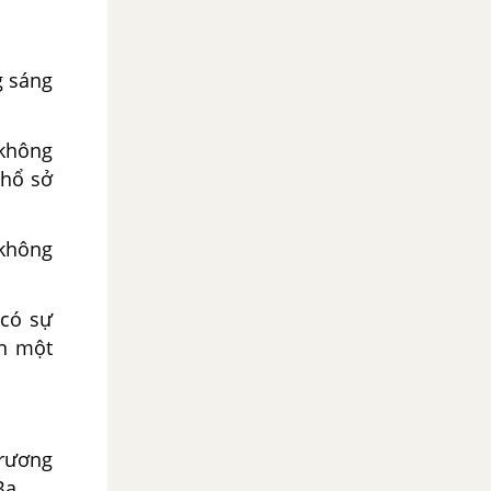
g sáng
 không
khổ sở
 không
 có sự
ồn một
Trương
Ba.