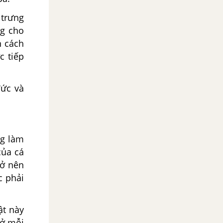
 trưng
ng cho
n cách
c tiếp
đức và
ng làm
của cá
rở nên
c phải
ật này
hở mỗi