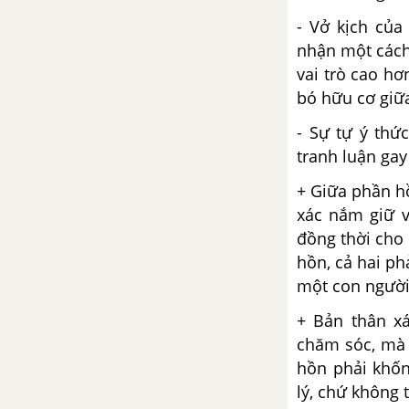
khốp
- Vở kịch củ
Tổng hợp các bài văn nghị luận
nhận một cách 
về tác phẩm Số phận con người
vai trò cao hơ
bó hữu cơ giữ
Tổng hợp các cách mở bài, kết
- Sự tự ý thứ
bài cho tác phẩm Số phận con
người
tranh luận gay
+ Giữa phần h
Ông già và biển cả - Hê-
xác nắm giữ v
minh-uê
đồng thời cho
Tổng hợp các bài văn nghị luận
hồn, cả hai ph
về tác phẩm Ông già và biển cả
một con người
+ Bản thân x
Tổng hợp các cách mở bài, kết
chăm sóc, mà 
bài cho tác phẩm Ông già và
hồn phải khốn
biển cả
lý, chứ không t