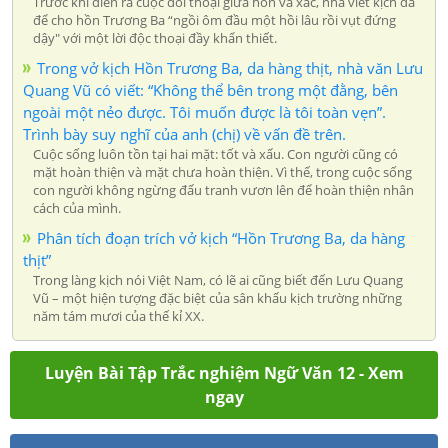
Trước khi diễn ra cuộc đối thoại giữa hồn và xác, nhà viết kịch đã
để cho hồn Trương Ba “ngồi ôm đầu một hồi lâu rồi vụt đứng
dậy" với một lời độc thoại đầy khẩn thiết.
Trong vở kịch Hồn Trương Ba, da hàng thịt, nhà văn Lưu
Quang Vũ có viết: “Không thể bên trong một đằng, bên
ngoài một nẻo được. Tôi muốn được là tôi toàn vẹn”.
Trình bày suy nghĩ của anh (chị) về vấn đề trên.
Cuộc sống luôn tồn tại hai mặt: tốt và xấu. Con người cũng có
mặt hoàn thiện và mặt chưa hoàn thiện. Vì thế, trong cuộc sống
con người không ngừng đấu tranh vươn lên để hoàn thiện nhân
cách của mình.
Phân tích đoạn trích vở kịch “Hồn Trương Ba, da hàng
thịt”
Trong làng kịch nói Việt Nam, có lẽ ai cũng biết đến Lưu Quang
Vũ – một hiện tượng đặc biệt của sân khấu kịch trường những
năm tám mươi của thế kỉ XX.
Luyện Bài Tập Trắc nghiệm Ngữ Văn 12 - Xem
ngay