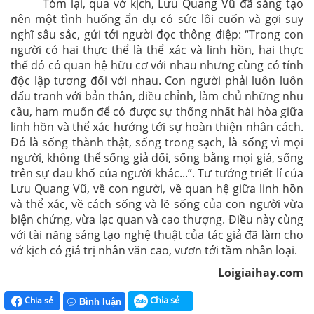
Tóm lại, qua vở kịch, Lưu Quang Vũ đã sáng tạo
nên một tình huống ẩn dụ có sức lôi cuốn và gợi suy
nghĩ sâu sắc, gửi tới người đọc thông điệp: “Trong con
người có hai thực thể là thể xác và linh hồn, hai thực
thể đó có quan hệ hữu cơ với nhau nhưng cùng có tính
độc lập tương đối với nhau. Con người phải luôn luôn
đấu tranh với bản thân, điều chỉnh, làm chủ những nhu
cầu, ham muốn để có được sự thống nhất hài hòa giữa
linh hồn và thể xác hướng tới sự hoàn thiện nhân cách.
Đó là sống thành thật, sống trong sạch, là sống vì mọi
người, không thể sống giả dối, sống bằng mọi giá, sống
trên sự đau khổ của người khác...”. Tư tưởng triết lí của
Lưu Quang Vũ, về con người, về quan hệ giữa linh hồn
và thể xác, về cách sống và lẽ sống của con người vừa
biện chứng, vừa lạc quan và cao thượng. Điều này cùng
với tài năng sáng tạo nghệ thuật của tác giả đã làm cho
vở kịch có giá trị nhân văn cao, vươn tới tầm nhân loại.
Loigiaihay.com
Chia sẻ
Chia sẻ
Bình luận