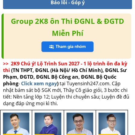
Báo lỗi - Góp ý
Group 2K8 ôn Thi ĐGNL & ĐGTD
Miễn Phí
>> 2K9 Chú ý! Lộ Trình Sun 2027 - 1 lộ trình ôn đa kỳ
thi
(TN THPT, ĐGNL (Hà Nội/ Hồ Chí Minh), ĐGNL Sư
Phạm, ĐGTD, ĐGNL Bộ Công an, ĐGNL Bộ Quốc
phòng
-
Click xem ngay
)
tại Tuyensinh247.com.
Cập
nhật bám sát bộ SGK mới, Thầy Cô giáo giỏi, 3 bước chi
tiết: Nền tảng lớp 12; Luyện thi chuyên sâu; Luyện đề đủ
dạng đáp ứng mọi kì thi.