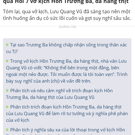
qua Hồi 7 vở kịch Hổn Trương Ba, da hàng thịt
Tóm lại, qua vở kịch, Lưu Quang Vũ đã sáng tạo nên một
tình huống ẩn dụ có sức lôi cuốn và gợi suy nghĩ sâu sắc.
QUẢNG CÁO
Tại sao Trương Ba không chấp nhận sống trong thân xác
cu Tị?
Trong vở kịch Hồn Trương Ba, da hàng thịt, nhà văn Lưu
Quang Vũ có viết: “Không thể bên trong một đằng, bên
ngoài một nẻo được. Tôi muốn được là tôi toàn vẹn”. Trình
bày suy nghĩ của anh (chị) về vấn đề trên.
Phân tích và nêu cảm nghĩ về trích đoạn kịch Hồn
Trương Ba, da hàng thịt của Lưu Quang Vũ
Phân tích trích đoạn kịch Hồn Trương Ba, da hàng thịt
của Lưu Quang Vũ để làm rõ tư tưởng và ý nghĩa phê phán
của vở kịch
Phân tích ý nghĩa sâu xa của lời thoại trong vở kịch Hồn