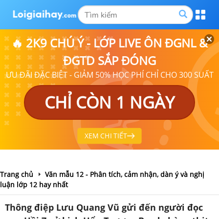
🔥 2K9 CHÚ Ý - LỚP LIVE ÔN ĐGNL &
ĐGTD SẮP ĐÓNG
ƯU ĐÃI ĐẶC BIỆT - GIẢM 50% HỌC PHÍ CHỈ CHO 300 SUẤT
CHỈ CÒN 1 NGÀY
XEM CHI TIẾT
Trang chủ
Văn mẫu 12 - Phân tích, cảm nhận, dàn ý và nghị
luận lớp 12 hay nhất
Thông điệp Lưu Quang Vũ gửi đến người đọc