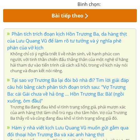
Bình chọn:
Bài tiếp theo
Phân tích trích đoạn kịch Hồn Trương Ba, da hàng thịt
của Lưu Quang Vũ để làm rõ tư tưởng và ý nghĩa phê
phán của vở kịch
Không chỉ có ý nghĩa triết lí về nhân sinh, về hạnh phúc con
người, với tinh thần chiến đấu thẳng thắn của một nghệ sĩ hăng
hái tham dự vào tiến trình cải cách xã hội, trong vở kịch này nói
chung và đoạn kết nói riêng.
Tại sao vợ Trương Ba lại đòi bỏ nhà đi? Tìm lời giải đáp
câu hỏi bằng cách phân tích đoạn trích sau: "Vợ Trương
Ba: cái Gái chưa về hả ông ... Hồn Trương Ba: Bà! (ngồi
xuống, ôm đầu)"
Trương Ba đang đau khổ vì tình trạng sống giả, phải mượn xác
của anh hàng thịt làm chỗ trú ngụ cho tâm hồn. Vợ của Trương
Ba thấy rõ và cũng đang đau khổ vì tình trạng sống giả đó.
Hàm ý nhà viết kịch Lưu Quang Vũ muốn gửi gắm qua
đối thoại hồn Trương Ba và xác anh hàng thịt