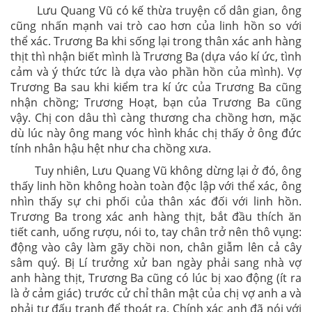
Lưu Quang Vũ có kế thừa truyện cổ dân gian, ông
cũng nhấn mạnh vai trò cao hơn của linh hồn so với
thể xác. Trương Ba khi sống lại trong thân xác anh hàng
thịt thì nhận biết mình là Trương Ba (dựa váo kí ức, tình
cảm và ý thức tức là dựa vào phần hồn của mình). Vợ
Trương Ba sau khi kiểm tra kí ức của Trương Ba cũng
nhận chồng; Trương Hoạt, bạn của Trương Ba cũng
vậy. Chị con dâu thì càng thương cha chồng hơn, mặc
dù lúc này ông mang vóc hình khác chị thấy ở ông đức
tính nhân hậu hệt như cha chồng xưa.
Tuy nhiên, Lưu Quang Vũ không dừng lại ở đó, ông
thấy linh hồn không hoàn toàn độc lập với thể xác, ông
nhìn thấy sự chi phối của thân xác đối với linh hồn.
Trương Ba trong xác anh hàng thịt, bắt đầu thích ăn
tiết canh, uống rượu, nói to, tay chân trở nên thô vụng:
động vào cây làm gãy chồi non, chân giẫm lên cả cây
sâm quý. Bị Lí trưởng xử ban ngày phải sang nhà vợ
anh hàng thịt, Trương Ba cũng có lúc bị xao động (ít ra
là ở cảm giác) trước cử chỉ thân mật của chị vợ anh a và
phải tự đấu tranh để thoát ra. Chính xác anh đã nói với