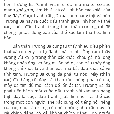
hồn Trương Ba: ‘Chính vì âm u, đui mù mà tôi có sức
mạnh ghê gớm, lắm khi át cả cái linh hồn cao khiết của
ông đấy”. Cuộc tranh cãi giữa xác anh hàng thịt và hồn
Trương Ba nảy ra cuộc đấu tranh giữa linh hồn và thể
xác, cuộc đấu tranh trong bản thân con người để
chống lại tác động xấu của thể xác làm tha hóa linh
hồn.
Bản thân Trương Ba cũng tự thấy nhiều điều phiền
toái và có nguy cơ tự đánh mất mình. Ông cảm thấy
vướng víu xa lạ trong thân xác khác, cháu gái nội ông
không nhận ông. vợ ông muốn bỏ đi, con dâu thấy ông
không chỉ khác lạ về thân xác mà bắt đầu khác cả về
tính tình. Trương Ba cũng đã phải tự nói: “Mày (thân
xác) đã thắng rồi đấy, cái thân xác không phải của ta,
mày đã tìm đủ mọi cách để lấn át ta”. Trương Ba đã
phải tiến hành một cuộc đấu tranh với xác anh hàng
thịt, đây là cuộc đấu tranh giữa linh hồn và thể xác
trong một con người Thể xác cũng có tiếng nói riêng
của nó, nhu cầu riêng của nó, những nhu cầu này có
cái chính đáng, có cái không chính đáng, Con người