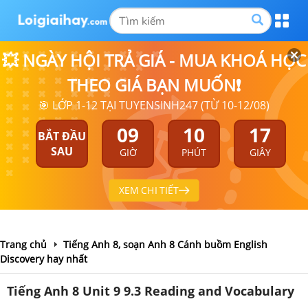
💥 NGÀY HỘI TRẢ GIÁ - MUA KHOÁ HỌC
THEO GIÁ BẠN MUỐN❗
🎯 LỚP 1-12 TẠI TUYENSINH247 (TỪ 10-12/08)
09
10
17
BẮT ĐẦU
SAU
GIỜ
PHÚT
GIÂY
XEM CHI TIẾT
Trang chủ
Tiếng Anh 8, soạn Anh 8 Cánh buồm English
Discovery hay nhất
Tiếng Anh 8 Unit 9 9.3 Reading and Vocabulary