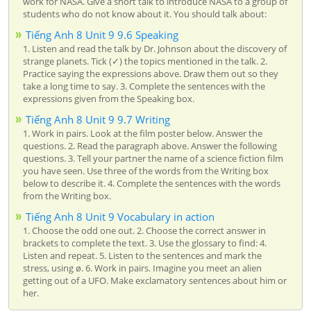
work for NASA. Give a short talk to introduce NASA to a group of
students who do not know about it. You should talk about:
Tiếng Anh 8 Unit 9 9.6 Speaking
1. Listen and read the talk by Dr. Johnson about the discovery of
strange planets. Tick (✓) the topics mentioned in the talk. 2.
Practice saying the expressions above. Draw them out so they
take a long time to say. 3. Complete the sentences with the
expressions given from the Speaking box.
Tiếng Anh 8 Unit 9 9.7 Writing
1. Work in pairs. Look at the film poster below. Answer the
questions. 2. Read the paragraph above. Answer the following
questions. 3. Tell your partner the name of a science fiction film
you have seen. Use three of the words from the Writing box
below to describe it. 4. Complete the sentences with the words
from the Writing box.
Tiếng Anh 8 Unit 9 Vocabulary in action
1. Choose the odd one out. 2. Choose the correct answer in
brackets to complete the text. 3. Use the glossary to find: 4.
Listen and repeat. 5. Listen to the sentences and mark the
stress, using ø. 6. Work in pairs. Imagine you meet an alien
getting out of a UFO. Make exclamatory sentences about him or
her.