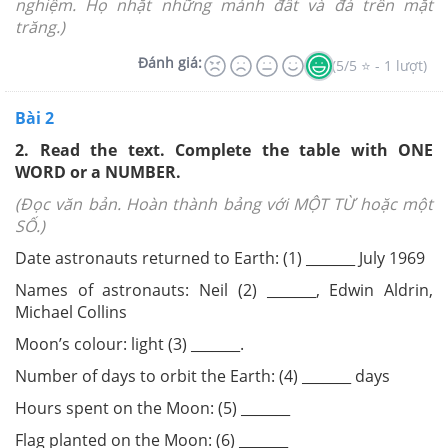
nghiệm. Họ nhặt những mảnh đất và đá trên mặt
trăng.)
Đánh giá:
(5/5 ⭐ - 1 lượt)
Bài 2
2. Read the text. Complete the table with ONE
WORD or a NUMBER.
(
Đọc văn bản. Hoàn thành bảng với MỘT TỪ hoặc một
SỐ.)
Date astronauts returned to Earth: (1) _______ July 1969
Names of astronauts: Neil (2) _______, Edwin Aldrin,
Michael Collins
Moon’s colour: light (3) _______.
Number of days to orbit the Earth: (4) _______ days
Hours spent on the Moon: (5) _______
Flag planted on the Moon: (6) _______