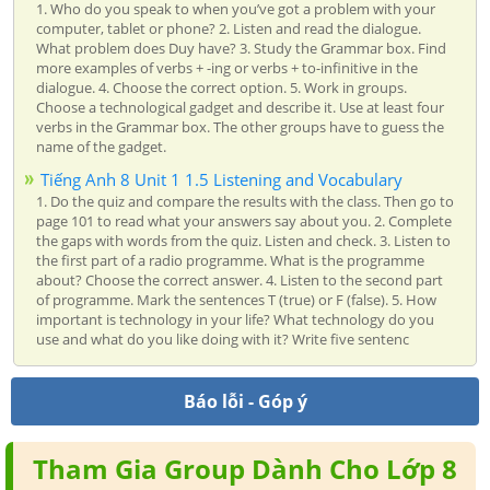
1. Who do you speak to when you’ve got a problem with your
computer, tablet or phone? 2. Listen and read the dialogue.
What problem does Duy have? 3. Study the Grammar box. Find
more examples of verbs + -ing or verbs + to-infinitive in the
dialogue. 4. Choose the correct option. 5. Work in groups.
Choose a technological gadget and describe it. Use at least four
verbs in the Grammar box. The other groups have to guess the
name of the gadget.
Tiếng Anh 8 Unit 1 1.5 Listening and Vocabulary
1. Do the quiz and compare the results with the class. Then go to
page 101 to read what your answers say about you. 2. Complete
the gaps with words from the quiz. Listen and check. 3. Listen to
the first part of a radio programme. What is the programme
about? Choose the correct answer. 4. Listen to the second part
of programme. Mark the sentences T (true) or F (false). 5. How
important is technology in your life? What technology do you
use and what do you like doing with it? Write five sentenc
Báo lỗi - Góp ý
Tham Gia Group Dành Cho Lớp 8