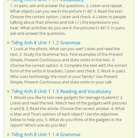
1. In pairs, ask and answer the questions. 2. Listen and repeat.
What objects can you see in the picture (1-8)? 3. Read the text.
Choose the correct option. Listen and check. 4. Listen to people
talking about their phones and tick (✓) the expressions you
hear. What activities do you see in the pictures (1-8)? 5. In pairs,
ask and answer the questions.
Tiếng Anh 8 Unit 1 1.2 Grammar
1. Look at the photo. What can you see? Listen and read the
text. 2. Study the Grammar box. Find examples of the Present
Simple, Present Continuous and state verbs in the text. 3.
Choose the correct option. 4. Complete the text with the correct
form of the verbs in brackets. Listen and check. 5. Work in pairs.
Who uses technology the most in your family? Use Present
Simple, Present Continuous and state verbs in your talk.
Tiếng Anh 8 Unit 1 1.3 Reading and Vocabulary
1. Would you like to test new gadgets for teenage students? 2.
Listen and read the test. Match two of the gadgets with pictures
A and B. 3. Read the article. Choose the correct answer. 4. What
is Max and Tina’s opinion of each object? Use the adjectives
below to help you. 5. What do you think of the gadgets in the
report? Which one do you like?
Tiếng Anh 8 Unit 1 1.4 Grammar