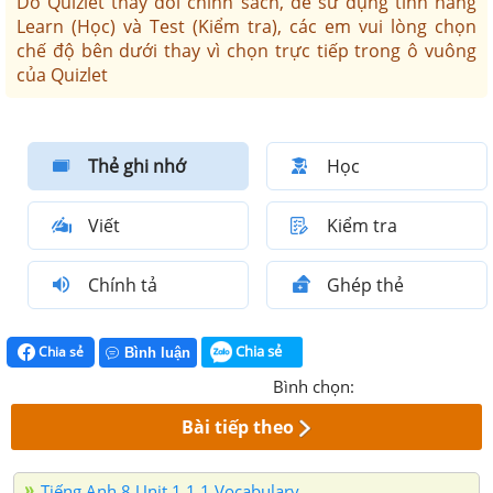
Do Quizlet thay đổi chính sách, để sử dụng tính năng
Learn (Học) và Test (Kiểm tra), các em vui lòng chọn
chế độ bên dưới thay vì chọn trực tiếp trong ô vuông
của Quizlet
Thẻ ghi nhớ
Học
Viết
Kiểm tra
Chính tả
Ghép thẻ
Chia sẻ
Chia sẻ
Bình luận
Bình chọn:
Bài tiếp theo
Tiếng Anh 8 Unit 1 1.1 Vocabulary