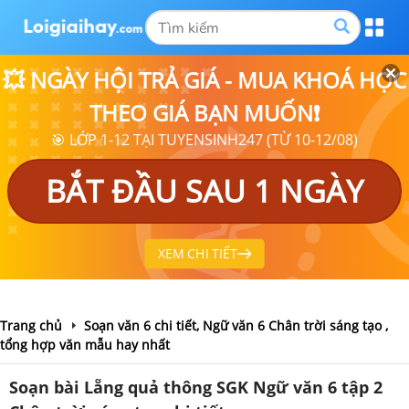
💥 NGÀY HỘI TRẢ GIÁ - MUA KHOÁ HỌC
THEO GIÁ BẠN MUỐN❗
🎯 LỚP 1-12 TẠI TUYENSINH247 (TỪ 10-12/08)
BẮT ĐẦU SAU 1 NGÀY
XEM CHI TIẾT
Trang chủ
Soạn văn 6 chi tiết, Ngữ văn 6 Chân trời sáng tạo ,
tổng hợp văn mẫu hay nhất
Soạn bài Lẵng quả thông SGK Ngữ văn 6 tập 2