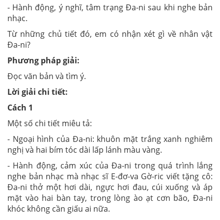
- Hành động, ý nghĩ, tâm trạng Đa-ni sau khi nghe bản
nhạc.
Từ những chủ tiết đó, em có nhận xét gì về nhân vật
Đa-ni?
Phương pháp giải:
Đọc văn bản và tìm ý.
Lời giải chi tiết:
Cách 1
Một số chi tiết miêu tả:
- Ngoại hình của Đa-ni: khuôn mặt trắng xanh nghiêm
nghị và hai bím tóc dài lấp lánh màu vàng.
- Hành động, cảm xúc của Đa-ni trong quá trình lắng
nghe bản nhạc mà nhạc sĩ E-đơ-va Gờ-ric viết tặng cô:
Đa-ni thở một hơi dài, ngực hơi đau, cúi xuống và áp
mặt vào hai bàn tay, trong lòng ào ạt cơn bão, Đa-ni
khóc không cần giấu ai nữa.