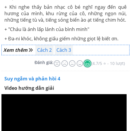
+ Khi nghe thấy bản nhạc cô bé nghĩ ngay đến quê
hương của mình, khu rừng của cô, những ngọn núi,
những tiếng tù và, tiếng sóng biển ào ạt tiếng chim hót.
+ "Cháu là ánh lấp lánh của bình minh"
+ Đa-ni khóc, không giấu giếm những giọt lệ biết ơn.
Xem thêm
Cách 2
Cách 3
Đánh giá:
(4.7/5 ⭐ - 10 lượt)
Suy ngẫm và phản hồi 4
Video hướng dẫn giải