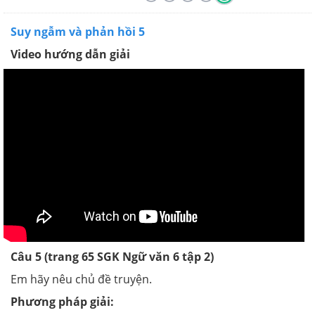
Suy ngẫm và phản hồi 5
Video hướng dẫn giải
Câu 5 (trang 65 SGK Ngữ văn 6 tập 2)
Em hãy nêu chủ đề truyện.
Phương pháp giải: