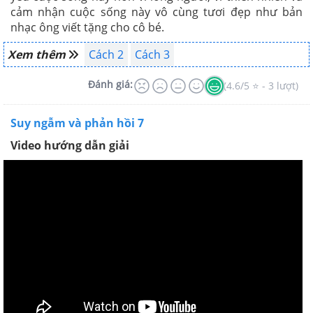
cảm nhận cuộc sống này vô cùng tươi đẹp như bản
nhạc ông viết tặng cho cô bé.
Xem thêm
Cách 2
Cách 3
Đánh giá:
(4.6/5 ⭐ - 3 lượt)
Suy ngẫm và phản hồi 7
Video hướng dẫn giải