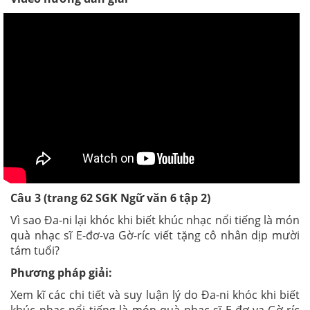
Câu 3 (trang 62 SGK Ngữ văn 6 tập 2)
Vì sao Đa-ni lại khóc khi biết khúc nhạc nổi tiếng là món
quà nhạc sĩ E-đơ-va Gờ-ríc viết tặng cô nhân dịp mười
tám tuổi?
Phương pháp giải:
Xem kĩ các chi tiết và suy luận lý do Đa-ni khóc khi biết
khúc nhạc nổi tiếng là món quà nhạc sĩ E-đơ-va Gờ-ríc