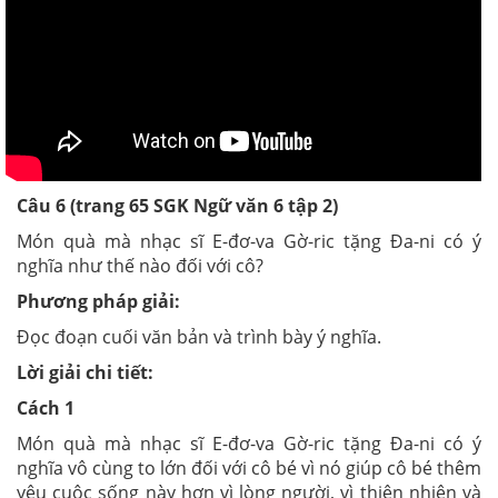
Câu 6 (trang 65 SGK Ngữ văn 6 tập 2)
Món quà mà nhạc sĩ E-đơ-va Gờ-ric tặng Đa-ni có ý
nghĩa như thế nào đối với cô?
Phương pháp giải:
Đọc đoạn cuối văn bản và trình bày ý nghĩa.
Lời giải chi tiết:
Cách 1
Món quà mà nhạc sĩ E-đơ-va Gờ-ric tặng Đa-ni có ý
nghĩa vô cùng to lớn đối với cô bé vì nó giúp cô bé thêm
yêu cuộc sống này hơn vì lòng người, vì thiên nhiên và