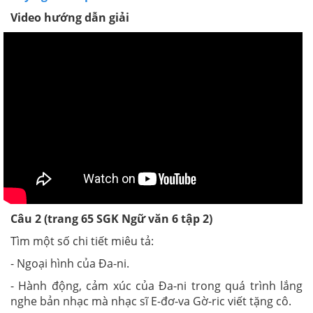
Video hướng dẫn giải
Câu 2 (trang 65 SGK Ngữ văn 6 tập 2)
Tìm một số chi tiết miêu tả:
- Ngoại hình của Ða-ni.
- Hành động, cảm xúc của Đa-ni trong quá trình lắng
nghe bản nhạc mà nhạc sĩ E-đơ-va Gờ-ric viết tặng cô.