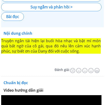
Suy ngẫm và phản hồi >
Bài đọc
Nội dung chính
Truyện ngắn tái hiện lại buổi hòa nhạc và bật mí món
quà bất ngờ của cô gái, qua đó nêu lên cảm xúc hạnh
phúc, sự biết ơn của Dany đối với cuộc sống.
Đánh giá:
Chuẩn bị đọc
Video hướng dẫn giải