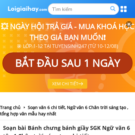
💥 NGÀY HỘI TRẢ GIÁ - MUA KHOÁ HỌC
THEO GIÁ BẠN MUỐN❗
🎯 LỚP 1-12 TẠI TUYENSINH247 (TỪ 10-12/08)
BẮT ĐẦU SAU 1 NGÀY
XEM CHI TIẾT
Trang chủ
Soạn văn 6 chi tiết, Ngữ văn 6 Chân trời sáng tạo ,
tổng hợp văn mẫu hay nhất
Soạn bài Bánh chưng bánh giầy SGK Ngữ văn 6