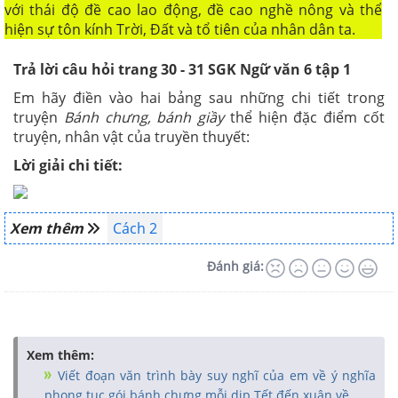
với thái độ đề cao lao động, đề cao nghề nông và thể
hiện sự tôn kính Trời, Đất và tổ tiên của nhân dân ta.
Trả lời câu hỏi trang 30 - 31 SGK Ngữ văn 6 tập 1
Em hãy điền vào hai bảng sau những chi tiết trong
truyện
Bánh chưng, bánh giầy
thể hiện đặc điểm cốt
truyện, nhân vật của truyền thuyết:
Lời giải chi tiết:
Xem thêm
Cách 2
Đánh giá:
Xem thêm:
Viết đoạn văn trình bày suy nghĩ của em về ý nghĩa
phong tục gói bánh chưng mỗi dịp Tết đến xuân về