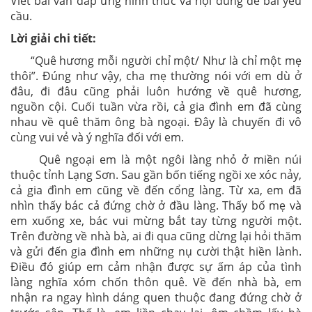
Viết bài văn đáp ứng hình thức và nội dung đề bài yêu
cầu.
Lời giải chi tiết:
“Quê hương mỗi người chỉ một/ Như là chỉ một mẹ
thôi”. Đúng như vậy, cha mẹ thường nói với em dù ở
đâu, đi đâu cũng phải luôn hướng về quê hương,
nguồn cội. Cuối tuần vừa rồi, cả gia đình em đã cùng
nhau về quê thăm ông bà ngoại. Đây là chuyến đi vô
cùng vui vẻ và ý nghĩa đối với em.
Quê ngoại em là một ngôi làng nhỏ ở miền núi
thuộc tỉnh Lạng Sơn. Sau gần bốn tiếng ngồi xe xóc nảy,
cả gia đình em cũng về đến cổng làng. Từ xa, em đã
nhìn thấy bác cả đứng chờ ở đầu làng. Thấy bố mẹ và
em xuống xe, bác vui mừng bắt tay từng người một.
Trên đường về nhà bà, ai đi qua cũng dừng lại hỏi thăm
và gửi đến gia đình em những nụ cười thật hiền lành.
Điều đó giúp em cảm nhận được sự ấm áp của tình
làng nghĩa xóm chốn thôn quê. Về đến nhà bà, em
nhận ra ngay hình dáng quen thuộc đang đứng chờ ở