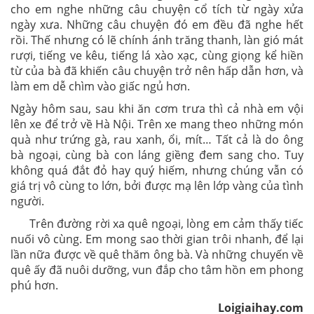
cho em nghe những câu chuyện cổ tích từ ngày xửa
ngày xưa. Những câu chuyện đó em đều đã nghe hết
rồi. Thế nhưng có lẽ chính ánh trăng thanh, làn gió mát
rượi, tiếng ve kêu, tiếng lá xào xạc, cùng giọng kể hiền
từ của bà đã khiến câu chuyện trở nên hấp dẫn hơn, và
làm em dễ chìm vào giấc ngủ hơn.
Ngày hôm sau, sau khi ăn cơm trưa thì cả nhà em vội
lên xe để trở về Hà Nội. Trên xe mang theo những món
quà như trứng gà, rau xanh, ổi, mít… Tất cả là do ông
bà ngoại, cùng bà con láng giềng đem sang cho. Tuy
không quá đắt đỏ hay quý hiếm, nhưng chúng vẫn có
giá trị vô cùng to lớn, bởi được mạ lên lớp vàng của tình
người.
Trên đường rời xa quê ngoại, lòng em cảm thấy tiếc
nuối vô cùng. Em mong sao thời gian trôi nhanh, để lại
lần nữa được về quê thăm ông bà. Và những chuyến về
quê ấy đã nuôi dưỡng, vun đắp cho tâm hồn em phong
phú hơn.
Loigiaihay.com