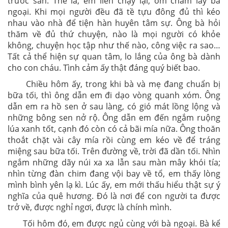
trước sân. Thế là, em liền chạy lại, ôm chầm lấy bà
ngoại. Khi mọi người đều đã tề tựu đông đủ thì kéo
nhau vào nhà để tiện hàn huyên tâm sự. Ông bà hỏi
thăm về đủ thứ chuyện, nào là mọi người có khỏe
không, chuyện học tập như thế nào, công việc ra sao…
Tất cả thể hiện sự quan tâm, lo lắng của ông bà dành
cho con cháu. Tình cảm ấy thật đáng quý biết bao.
Chiều hôm ấy, trong khi bà và mẹ đang chuẩn bị
bữa tối, thì ông dẫn em đi dạo vòng quanh xóm. Ông
dẫn em ra hồ sen ở sau làng, có gió mát lồng lộng và
những bông sen nở rộ. Ông dẫn em đến ngắm ruộng
lúa xanh tốt, cạnh đó còn có cả bãi mía nữa. Ông thoăn
thoắt chặt vài cây mía rồi cùng em kéo về để tráng
miệng sau bữa tối. Trên đường về, trời đã dần tối. Nhìn
ngắm những dãy núi xa xa lẫn sau màn mây khói tía;
nhìn từng đàn chim đang vội bay về tổ, em thấy lòng
mình bình yên lạ kì. Lúc ấy, em mới thấu hiểu thật sự ý
nghĩa của quê hương. Đó là nơi để con người ta được
trở về, được nghỉ ngơi, được là chính mình.
Tối hôm đó, em được ngủ cùng với bà ngoại. Bà kể