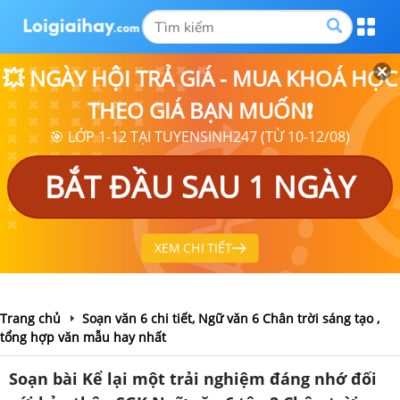
💥 NGÀY HỘI TRẢ GIÁ - MUA KHOÁ HỌC
THEO GIÁ BẠN MUỐN❗
🎯 LỚP 1-12 TẠI TUYENSINH247 (TỪ 10-12/08)
BẮT ĐẦU SAU 1 NGÀY
XEM CHI TIẾT
Trang chủ
Soạn văn 6 chi tiết, Ngữ văn 6 Chân trời sáng tạo ,
tổng hợp văn mẫu hay nhất
Soạn bài Kể lại một trải nghiệm đáng nhớ đối