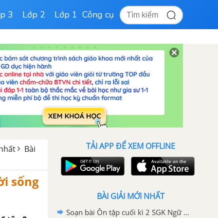
p 3
Lớp 2
Lớp 1
Công cụ
TẢI APP ĐỂ XEM OFFLINE
 nhất
Bài
ời sống
BÀI GIẢI MỚI NHẤT
Soạn bài Ôn tập cuối kì 2 SGK Ngữ văn 6 tập 2 Chân trời sáng tạo chi tiết