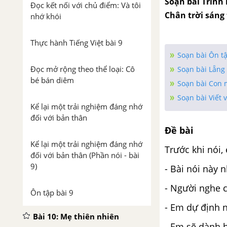
Soạn bài Trình 
Đọc kết nối với chủ điểm: Và tôi
Chân trời sáng t
nhớ khói
Thực hành Tiếng Việt bài 9
Soạn bài Ôn tậ
Đọc mở rộng theo thể loại: Cô
Soạn bài Lẵng
bé bán diêm
Soạn bài Con m
Soạn bài Viết 
Kể lại một trải nghiệm đáng nhớ
đối với bản thân
Đề bài
Kể lại một trải nghiệm đáng nhớ
Trước khi nói, 
đối với bản thân (Phần nói - bài
9)
- Bài nói này 
- Người nghe c
Ôn tập bài 9
- Em dự định n
Bài 10: Mẹ thiên nhiên
- Em sẽ dành b