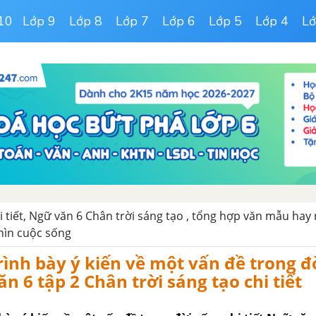
10
Lớp 9
Lớp 8
Lớp 7
Lớp 6
Lớp 5
Lớp 4
Lớ
 tiết, Ngữ văn 6 Chân trời sáng tạo , tổng hợp văn mẫu hay
hìn cuộc sống
rình bày ý kiến về một vấn đề trong đ
n 6 tập 2 Chân trời sáng tạo chi tiết