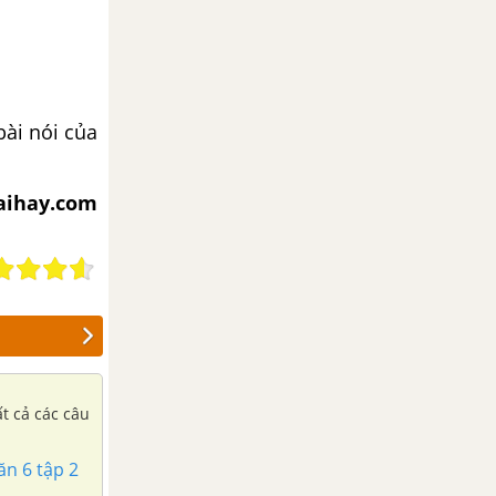
bài nói của
iaihay.com
ất cả các câu
ăn 6 tập 2