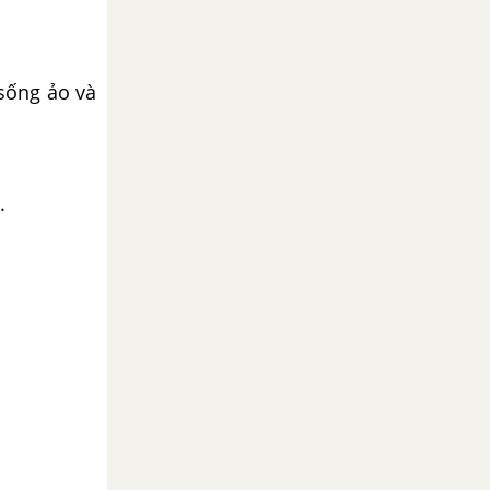
sống ảo và
.