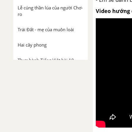
Lễ cúng thần lúa của người Chơ-
Video hướng 
ro
Trái Đất - mẹ của muôn loài
Hai cây phong
Thực hành Tiếng Việt bài 10
Ngày môi trường thế giới và
hành động của tuổi trẻ
Viết bài văn thuyết minh lại một
sự kiện
Tóm tắt nội dung trình bày của
người khác