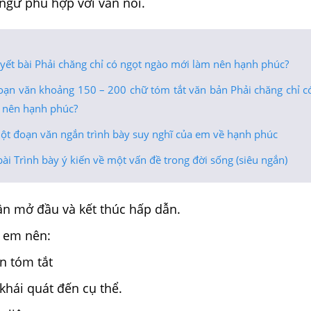
ngữ phù hợp với văn nói.
yết bài Phải chăng chỉ có ngọt ngào mới làm nên hạnh phúc?
đoạn văn khoảng 150 – 200 chữ tóm tắt văn bản Phải chăng chỉ c
 nên hạnh phúc?
một đoạn văn ngắn trình bày suy nghĩ của em về hạnh phúc
ài Trình bày ý kiến về một vấn đề trong đời sống (siêu ngắn)
ần mở đầu và kết thúc hấp dẫn.
, em nên:
n tóm tắt
 khái quát đến cụ thể.