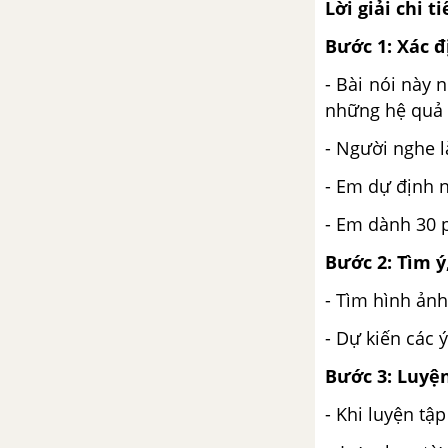
Lời giải chi ti
Ôn tập bài 10
Bước 1: Xác đ
Bài 11: Bạn sẽ giải quyết việc
- Bài nói này
này như thế nào
những hệ quả 
- Người nghe l
Tình huống 1: Làm thế nào để
giúp cô bé rắc rối lựa chọn sách
- Em dự định n
Tình huống 2: Làm thế nào để
- Em dành 30 p
bày tỏ tình cảm với ba mẹ?
Bước 2: Tìm ý
Tình huống 3: Làm thế nào để
- Tìm hình ảnh
thực hiện một sản phẩm sáng
- Dự kiến các 
tạo trong góc truyền thông của
trường?
Bước 3: Luyện
- Khi luyện tập
Ôn tập cuối kì 2