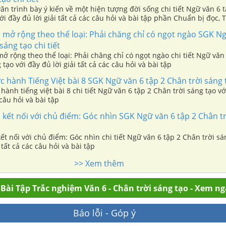
văn trình bày ý kiến về một hiện tượng đời sống chi tiết Ngữ văn 6 
với đầy đủ lời giải tất cả các câu hỏi và bài tập phần Chuẩn bị đọc,
 Suy ngẫm và phản hồi
 mở rộng theo thể loại: Phải chăng chỉ có ngọt ngào SGK N
sáng tạo chi tiết
ở rộng theo thể loại: Phải chăng chỉ có ngọt ngào chi tiết Ngữ văn 
tạo với đầy đủ lời giải tất cả các câu hỏi và bài tập
 hành Tiếng Việt bài 8 SGK Ngữ văn 6 tập 2 Chân trời sáng t
hành tiếng việt bài 8 chi tiết Ngữ văn 6 tập 2 Chân trời sáng tạo vớ
 câu hỏi và bài tập
kết nối với chủ điểm: Góc nhìn SGK Ngữ văn 6 tập 2 Chân t
ết nối với chủ điểm: Góc nhìn chi tiết Ngữ văn 6 tập 2 Chân trời sá
 tất cả các câu hỏi và bài tập
>> Xem thêm
Bài Tập Trắc nghiệm Văn 6 - Chân trời sáng tạo - Xem n
Báo lỗi - Góp ý