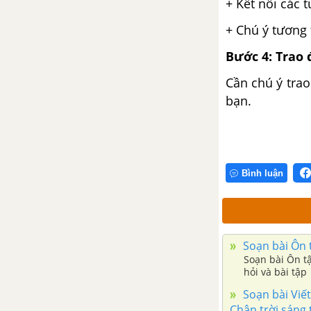
+ Kết nối các t
+ Chú ý tương 
Bước 4: Trao 
Cần chú ý trao
bạn.
Bình luận
Soạn bài Ôn t
Soạn bài Ôn tậ
hỏi và bài tập
Soạn bài Viết
Chân trời sáng t