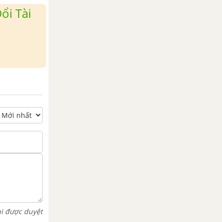
ổi Tài
hi được duyệt