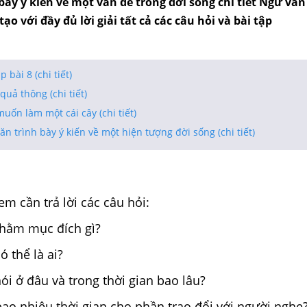
bày ý kiến về một vấn đề trong đời sống chi tiết Ngữ văn 
ạo với đầy đủ lời giải tất cả các câu hỏi và bài tập
p bài 8 (chi tiết)
 quả thông (chi tiết)
uốn làm một cái cây (chi tiết)
văn trình bày ý kiến về một hiện tượng đời sống (chi tiết)
em cần trả lời các câu hỏi:
nhằm mục đích gì?
ó thể là ai?
ói ở đâu và trong thời gian bao lâu?
ao nhiêu thời gian cho phần trao đổi với người nghe