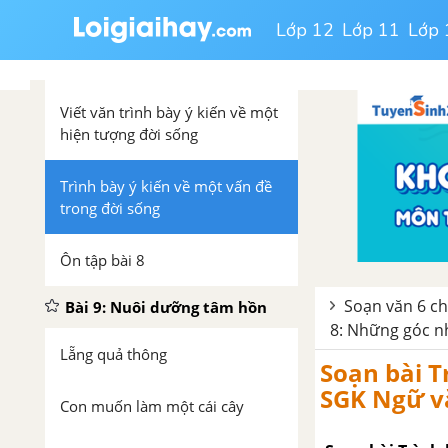
Lớp 12
Lớp 11
Lớp 
Đọc mở rộng theo thể loại: Phải
chăng chỉ có ngọt ngào
Viết văn trình bày ý kiến về một
hiện tượng đời sống
Trình bày ý kiến về một vấn đề
trong đời sống
Ôn tập bài 8
Soạn văn 6 chi
Bài 9: Nuôi dưỡng tâm hồn
8: Những góc n
Lẵng quả thông
Soạn bài T
SGK Ngữ vă
Con muốn làm một cái cây