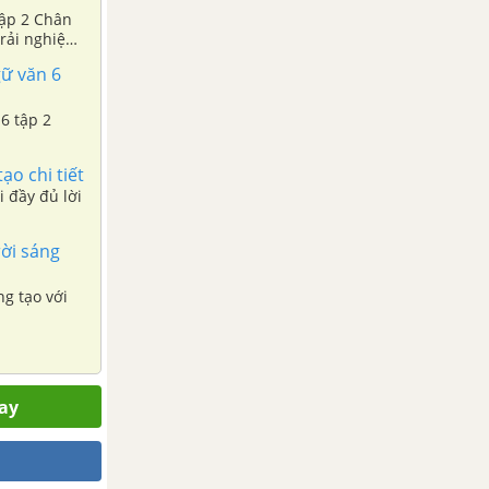
tập 2 Chân
 Trải nghiệm
gữ văn 6
6 tập 2
ạo chi tiết
i đầy đủ lời
rời sáng
ng tạo với
gay