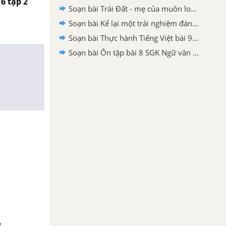
6 tập 2
Soạn bài Trái Đất - mẹ của muôn loài SGK Ngữ văn 6 tập 2 Chân trời sáng tạo chi tiết
Soạn bài Kể lại một trải nghiệm đáng nhớ đối với bản thân (Phần nói - bài 9) SGK Ngữ văn 6 tập 1 Chân trời sáng tạo chi tiết
Soạn bài Thực hành Tiếng Việt bài 9 SGK Ngữ văn 6 tập 2 Chân trời sáng tạo chi tiết
Soạn bài Ôn tập bài 8 SGK Ngữ văn 6 tập 1 Chân trời sáng tạo chi tiết
?