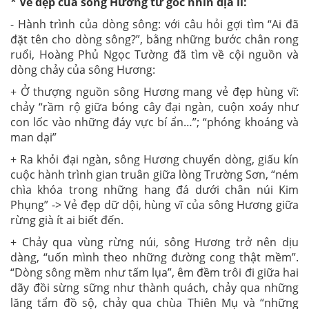
* Vẻ đẹp của sông Hương từ góc nhìn địa lí:
- Hành trình của dòng sông: với câu hỏi gợi tìm “Ai đã
đặt tên cho dòng sông?”, bằng những bước chân rong
ruổi, Hoàng Phủ Ngọc Tường đã tìm về cội nguồn và
dòng chảy của sông Hương:
+ Ở thượng nguồn sông Hương mang vẻ đẹp hùng vĩ:
chảy “rầm rộ giữa bóng cây đại ngàn, cuộn xoáy như
con lốc vào những đáy vực bí ẩn…”; “phóng khoáng và
man dại”
+ Ra khỏi đại ngàn, sông Hương chuyển dòng, giấu kín
cuộc hành trình gian truân giữa lòng Trường Sơn, “ném
chìa khóa trong những hang đá dưới chân núi Kim
Phụng” -> Vẻ đẹp dữ dội, hùng vĩ của sông Hương giữa
rừng già ít ai biết đến.
+ Chảy qua vùng rừng núi, sông Hương trở nên dịu
dàng, “uốn mình theo những đường cong thật mềm”.
“Dòng sông mềm như tấm lụa”, êm đềm trôi đi giữa hai
dãy đồi sừng sững như thành quách, chảy qua những
lăng tẩm đồ sộ, chảy qua chùa Thiên Mụ và “những