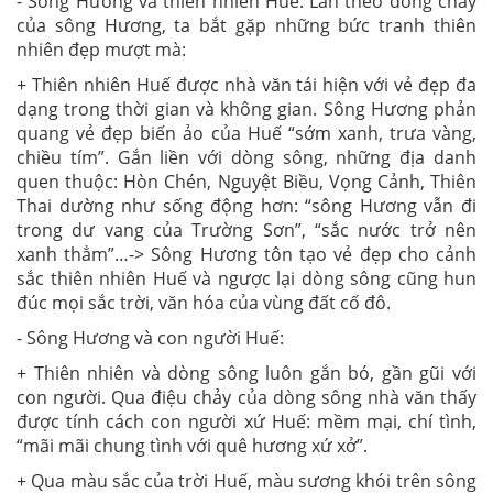
- Sông Hương và thiên nhiên Huế: Lần theo dòng chảy
của sông Hương, ta bắt gặp những bức tranh thiên
nhiên đẹp mượt mà:
+ Thiên nhiên Huế được nhà văn tái hiện với vẻ đẹp đa
dạng trong thời gian và không gian. Sông Hương phản
quang vẻ đẹp biến ảo của Huế “sớm xanh, trưa vàng,
chiều tím”. Gắn liền với dòng sông, những địa danh
quen thuộc: Hòn Chén, Nguyệt Biều, Vọng Cảnh, Thiên
Thai dường như sống động hơn: “sông Hương vẫn đi
trong dư vang của Trường Sơn”, “sắc nước trở nên
xanh thẳm”…-> Sông Hương tôn tạo vẻ đẹp cho cảnh
sắc thiên nhiên Huế và ngược lại dòng sông cũng hun
đúc mọi sắc trời, văn hóa của vùng đất cố đô.
- Sông Hương và con người Huế:
+ Thiên nhiên và dòng sông luôn gắn bó, gần gũi với
con người. Qua điệu chảy của dòng sông nhà văn thấy
được tính cách con người xứ Huế: mềm mại, chí tình,
“mãi mãi chung tình với quê hương xứ xở”.
+ Qua màu sắc của trời Huế, màu sương khói trên sông