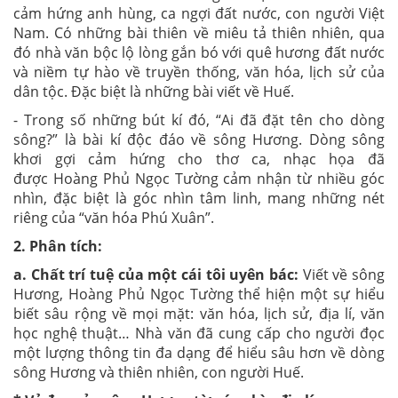
cảm hứng anh hùng, ca ngợi đất nước, con người Việt
Nam. Có những bài thiên về miêu tả thiên nhiên, qua
đó nhà văn bộc lộ lòng gắn bó với quê hương đất nước
và niềm tự hào về truyền thống, văn hóa, lịch sử của
dân tộc. Đặc biệt là những bài viết về Huế.
- Trong số những bút kí đó, “Ai đã đặt tên cho dòng
sông?” là bài kí độc đáo về sông Hương. Dòng sông
khơi gợi cảm hứng cho thơ ca, nhạc họa đã
được Hoàng Phủ Ngọc Tường cảm nhận từ nhiều góc
nhìn, đặc biệt là góc nhìn tâm linh, mang những nét
riêng của “văn hóa Phú Xuân”.
2. Phân tích:
a. Chất trí tuệ của một cái tôi uyên bác:
Viết về sông
Hương, Hoàng Phủ Ngọc Tường thể hiện một sự hiểu
biết sâu rộng về mọi mặt: văn hóa, lịch sử, địa lí, văn
học nghệ thuật… Nhà văn đã cung cấp cho người đọc
một lượng thông tin đa dạng để hiểu sâu hơn về dòng
sông Hương và thiên nhiên, con người Huế.