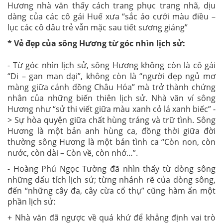
Hương nhà văn thấy cách trang phục trang nhã, dịu
dàng của các cô gái Huế xưa “sắc áo cưới màu điều –
lục các cô dâu trẻ vẫn mặc sau tiết sương giáng”
* Vẻ đẹp của sông Hương từ góc nhìn lịch sử:
- Từ góc nhìn lịch sử, sông Hương không còn là cô gái
“Di – gan man dại”, không còn là “người đẹp ngủ mơ
màng giữa cánh đồng Châu Hóa” mà trở thành chứng
nhân của những biến thiên lịch sử. Nhà văn ví sông
Hương như “sử thi viết giữa màu xanh cỏ lá xanh biếc” -
> Sự hòa quyện giữa chất hùng tráng và trữ tình. Sông
Hương là một bản anh hùng ca, đồng thời giữa đời
thường sông Hương là một bản tình ca “Còn non, còn
nước, còn dài – Còn về, còn nhớ…”.
- Hoàng Phủ Ngọc Tường đã nhìn thấy từ dòng sông
những dấu tích lịch sử; từng nhánh rẽ của dòng sông,
đến “những cây đa, cây cừa cổ thụ” cũng hàm ẩn một
phần lịch sử:
+ Nhà văn đã ngược về quá khứ để khẳng định vai trò