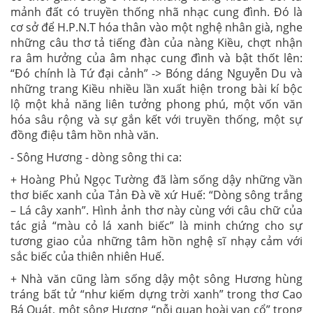
mảnh đất có truyền thống nhã nhạc cung đình. Đó là
cơ sở để H.P.N.T hóa thân vào một nghệ nhân già, nghe
những câu thơ tả tiếng đàn của nàng Kiều, chợt nhận
ra âm hưởng của âm nhạc cung đình và bật thốt lên:
“Đó chính là Tứ đại cảnh” -> Bóng dáng Nguyễn Du và
những trang Kiều nhiều lần xuất hiện trong bài kí bộc
lộ một khả năng liên tưởng phong phú, một vốn văn
hóa sâu rộng và sự gắn kết với truyền thống, một sự
đồng điệu tâm hồn nhà văn.
- Sông Hương - dòng sông thi ca:
+ Hoàng Phủ Ngọc Tường đã làm sống dậy những vần
thơ biếc xanh của Tản Đà về xứ Huế: “Dòng sông trắng
– Lá cây xanh”. Hình ảnh thơ này cùng với câu chữ của
tác giả “màu cỏ lá xanh biếc” là minh chứng cho sự
tương giao của những tâm hồn nghệ sĩ nhạy cảm với
sắc biếc của thiên nhiên Huế.
+ Nhà văn cũng làm sống dậy một sông Hương hùng
tráng bất tử “như kiếm dựng trời xanh” trong thơ Cao
Bá Quát, một sông Hương “nỗi quan hoài vạn cổ” trong