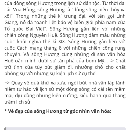
của dòng sông Hương trong lịch sử dân tộc. Từ thời đại
các Vua Hùng, sông Hương là “dòng sông biên thùy xa
xôi”. Trong những thế kỉ trung đại, với tên gọi Linh
Giang, nó đã “oanh liệt bảo vệ biên giới phía nam của
Tổ quốc Đại Việt”. Sông Hương gắn liền với những
chiến công Nguyễn Huệ. Sông Hương đẫm máu những
cuộc khởi nghĩa thế kỉ XIX. Sông Hương gắn liền với
cuộc Cách mạng tháng 8 với những chiến công rung
chuyển. Và sông Hương cùng những di sản văn hóa
Huế oằn mình dưới sự tàn phá của bom Mỹ… -> Chất
trữ tình của tùy bút giảm đi, nhường chỗ cho chất
phóng sự với những sự kiện lịch sử cụ thể.
=> Quay về quá khứ xa xưa, ngòi bút nhà văn lấp lánh
niềm tự hào về lịch sử một dòng sông có cái tên mềm
mại, dịu dàng nhưng kiên cường, kiêu hãnh qua thăng
trầm lịch sử.
* Vẻ đẹp của sông Hương từ góc nhìn văn hóa: