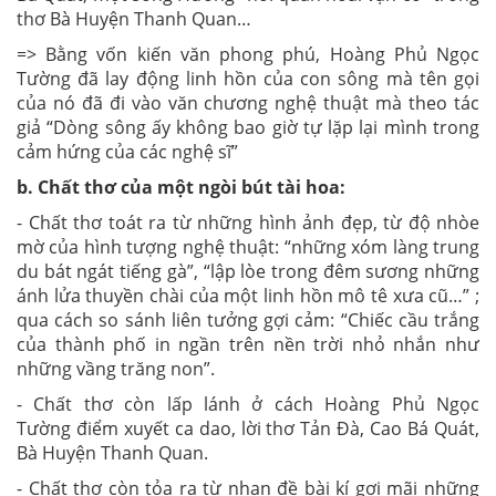
thơ Bà Huyện Thanh Quan…
=> Bằng vốn kiến văn phong phú, Hoàng Phủ Ngọc
Tường đã lay động linh hồn của con sông mà tên gọi
của nó đã đi vào văn chương nghệ thuật mà theo tác
giả “Dòng sông ấy không bao giờ tự lặp lại mình trong
cảm hứng của các nghệ sĩ”
b. Chất thơ của một ngòi bút tài hoa:
- Chất thơ toát ra từ những hình ảnh đẹp, từ độ nhòe
mờ của hình tượng nghệ thuật: “những xóm làng trung
du bát ngát tiếng gà”, “lập lòe trong đêm sương những
ánh lửa thuyền chài của một linh hồn mô tê xưa cũ…” ;
qua cách so sánh liên tưởng gợi cảm: “Chiếc cầu trắng
của thành phố in ngần trên nền trời nhỏ nhắn như
những vầng trăng non”.
- Chất thơ còn lấp lánh ở cách Hoàng Phủ Ngọc
Tường điểm xuyết ca dao, lời thơ Tản Đà, Cao Bá Quát,
Bà Huyện Thanh Quan.
- Chất thơ còn tỏa ra từ nhan đề bài kí gợi mãi những