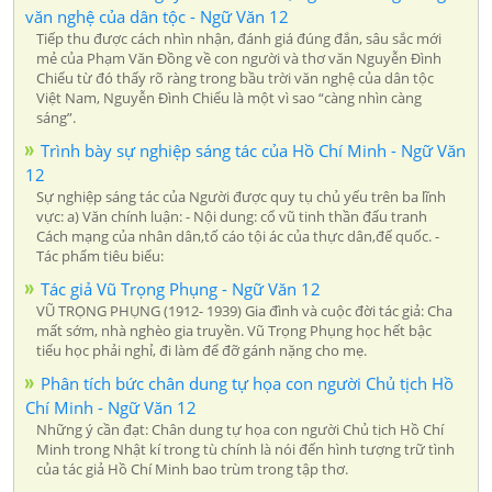
văn nghệ của dân tộc - Ngữ Văn 12
Tiếp thu được cách nhìn nhận, đánh giá đúng đắn, sâu sắc mới
mẻ của Phạm Văn Đồng về con người và thơ văn Nguyễn Đình
Chiểu từ đó thấy rõ ràng trong bầu trời văn nghệ của dân tộc
Việt Nam, Nguyễn Đình Chiểu là một vì sao “càng nhìn càng
sáng”.
Trình bày sự nghiệp sáng tác của Hồ Chí Minh - Ngữ Văn
12
Sự nghiệp sáng tác của Người được quy tụ chủ yếu trên ba lĩnh
vực: a) Văn chính luận: - Nội dung: cổ vũ tinh thần đấu tranh
Cách mạng của nhân dân,tố cáo tội ác của thực dân,đế quốc. -
Tác phẩm tiêu biểu:
Tác giả Vũ Trọng Phụng - Ngữ Văn 12
VŨ TRỌNG PHỤNG (1912- 1939) Gia đình và cuộc đời tác giả: Cha
mất sớm, nhà nghèo gia truyền. Vũ Trọng Phụng học hết bậc
tiểu học phải nghỉ, đi làm để đỡ gánh nặng cho mẹ.
Phân tích bức chân dung tự họa con người Chủ tịch Hồ
Chí Minh - Ngữ Văn 12
Những ý cần đạt: Chân dung tự họa con người Chủ tịch Hồ Chí
Minh trong Nhật kí trong tù chính là nói đến hình tượng trữ tình
của tác giả Hồ Chí Minh bao trùm trong tập thơ.