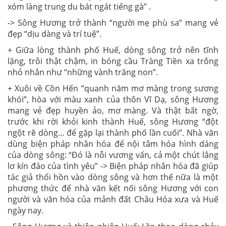
xóm làng trung du bát ngát tiếng gà” .
-> Sông Hương trở thành “người mẹ phù sa” mang vẻ
đẹp “dịu dàng và trí tuệ”.
+ Giữa lòng thành phố Huế, dòng sông trở nên tĩnh
lặng, trôi thật chậm, in bóng cầu Tràng Tiền xa trông
nhỏ nhắn như “những vành trăng non”.
+ Xuôi về Cồn Hến “quanh năm mơ màng trong sương
khói”, hòa với màu xanh của thôn Vĩ Dạ, sông Hương
mang vẻ đẹp huyền ảo, mơ màng. Và thật bất ngờ,
trước khi rời khỏi kinh thành Huế, sông Hương “đột
ngột rẽ dòng… để gặp lại thành phố lần cuối”. Nhà văn
dùng biện pháp nhân hóa để nội tâm hóa hình dáng
của dòng sông: “Đó là nỗi vương vấn, cả một chút lẳng
lơ kín đáo của tình yêu” -> Biện pháp nhân hóa đã giúp
tác giả thổi hồn vào dòng sông và hơn thế nữa là một
phương thức để nhà văn kết nối sông Hương với con
người và văn hóa của mảnh đất Châu Hóa xưa và Huế
ngày nay.