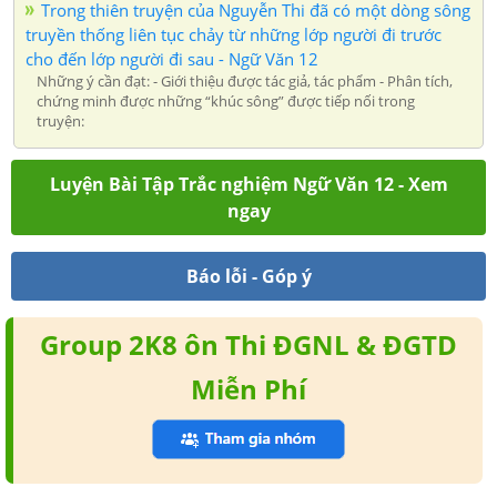
Trong thiên truyện của Nguyễn Thi đã có một dòng sông
truyền thống liên tục chảy từ những lớp người đi trước
cho đến lớp người đi sau - Ngữ Văn 12
Những ý cần đạt: - Giới thiệu được tác giả, tác phẩm - Phân tích,
chứng minh được những “khúc sông” được tiếp nối trong
truyện:
Luyện Bài Tập Trắc nghiệm Ngữ Văn 12 - Xem
ngay
Báo lỗi - Góp ý
Group 2K8 ôn Thi ĐGNL & ĐGTD
Miễn Phí